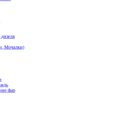
в
 дизеля
и, Мочалки)
и
ождь
ние фар