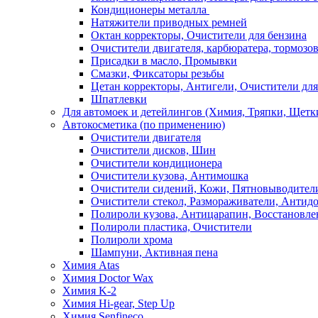
Кондиционеры металла
Натяжители приводных ремней
Октан корректоры, Очистители для бензина
Очистители двигателя, карбюратера, тормозо
Присадки в масло, Промывки
Смазки, Фиксаторы резьбы
Цетан корректоры, Антигели, Очистители для
Шпатлевки
Для автомоек и детейлингов (Химия, Тряпки, Щетк
Автокосметика (по применению)
Очистители двигателя
Очистители дисков, Шин
Очистители кондиционера
Очистители кузова, Антимошка
Очистители сидений, Кожи, Пятновыводител
Очистители стекол, Размораживатели, Антид
Полироли кузова, Антицарапин, Восстановле
Полироли пластика, Очистители
Полироли хрома
Шампуни, Активная пена
Химия Atas
Химия Doctor Wax
Химия K-2
Химия Hi-gear, Step Up
Химия Senfineco