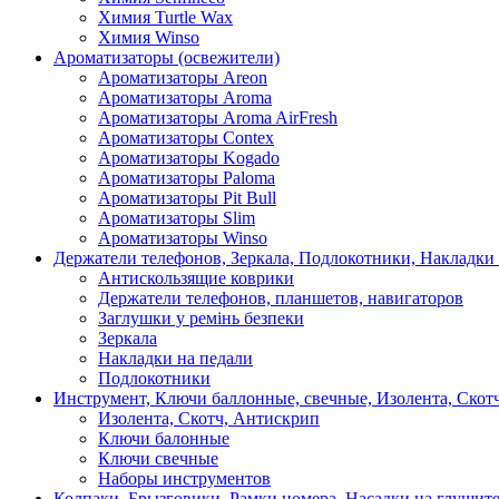
Химия Turtle Wax
Химия Winso
Ароматизаторы (освежители)
Ароматизаторы Areon
Ароматизаторы Aroma
Ароматизаторы Aroma AirFresh
Ароматизаторы Contex
Ароматизаторы Kogado
Ароматизаторы Paloma
Ароматизаторы Pit Bull
Ароматизаторы Slim
Ароматизаторы Winso
Держатели телефонов, Зеркала, Подлокотники, Накладки
Антискользящие коврики
Держатели телефонов, планшетов, навигаторов
Заглушки у ремінь безпеки
Зеркала
Накладки на педали
Подлокотники
Инструмент, Ключи баллонные, свечные, Изолента, Скот
Изолента, Скотч, Антискрип
Ключи балонные
Ключи свечные
Наборы инструментов
Колпаки, Брызговики, Рамки номера, Насадки на глушит