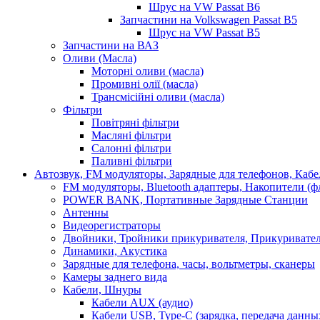
Шрус на VW Passat B6
Запчастини на Volkswagen Passat B5
Шрус на VW Passat B5
Запчастини на ВАЗ
Оливи (Масла)
Моторні оливи (масла)
Промивні олії (масла)
Трансмісійні оливи (масла)
Фільтри
Повітряні фільтри
Масляні фільтри
Салонні фільтри
Паливні фільтри
Автозвук, FM модуляторы, Зарядные для телефонов, Каб
FM модуляторы, Bluetooth адаптеры, Накопители (
POWER BANK, Портативные Зарядные Станции
Антенны
Видеорегистраторы
Двойники, Тройники прикуривателя, Прикуривате
Динамики, Акустика
Зарядные для телефона, часы, вольтметры, сканеры
Камеры заднего вида
Кабели, Шнуры
Кабели AUX (аудио)
Кабели USB, Type-C (зарядка, передача данны