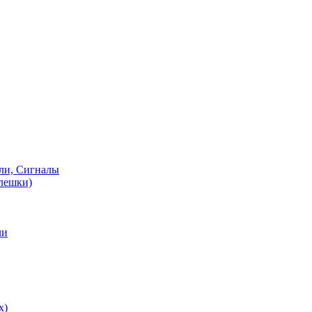
ели, Сигналы
флешки)
ли
х)