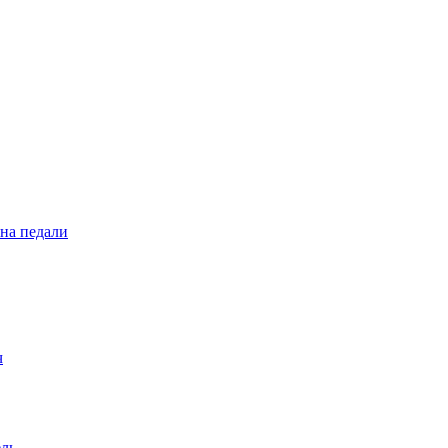
 на педали
ч
ель