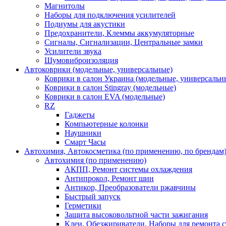
Магнитолы
Наборы для подключения усилителей
Подиумы для акустики
Предохранители, Клеммы аккумуляторные
Сигналы, Сигнализации, Центральные замки
Усилители звука
Шумовиброизоляция
Автоковрики (модельные, универсальные)
Коврики в салон Украина (модельные, универсальн
Коврики в салон Stingray (модельные)
Коврики в салон EVA (модельные)
RZ
Гаджеты
Компьютерные колонки
Наушники
Смарт Часы
Автохимия, Автокосметика (по применению, по брендам
Автохимия (по применению)
АКПП, Ремонт системы охлаждения
Антипрокол, Ремонт шин
Антикор, Преобразователи ржавчины
Быстрый запуск
Герметики
Защита высоковольтной части зажигания
Клеи, Обезжириватели, Наборы для ремонта с