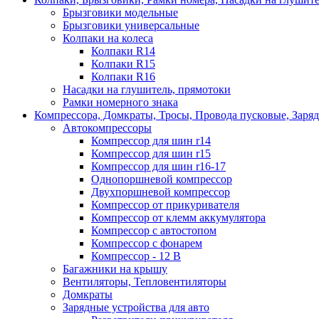
Брызговики модельные
Брызговики универсальные
Колпаки на колеса
Колпаки R14
Колпаки R15
Колпаки R16
Насадки на глушитель, прямотоки
Рамки номерного знака
Компрессора, Домкраты, Тросы, Провода пусковые, Заря
Автокомпрессоры
Компрессор для шин r14
Компрессор для шин r15
Компрессор для шин r16-17
Однопоршневой компрессор
Двухпоршневой компрессор
Компрессор от прикуривателя
Компрессор от клемм аккумулятора
Компрессор с автостопом
Компрессор с фонарем
Компрессор - 12 В
Багажники на крышу
Вентиляторы, Тепловентиляторы
Домкраты
Зарядные устройства для авто