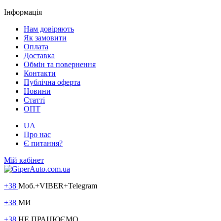
Інформація
Нам довіряють
Як замовити
Оплата
Доставка
Обмін та повернення
Контакти
Публічна оферта
Новини
Статті
ОПТ
UA
Про нас
Є питання?
Мій кабінет
+38
Моб.+VIBER+Telegram
+38
МИ
+38
НЕ ПРАЦЮЄМО