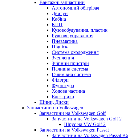
Вантажні запчастини
Автономний обігрівач
Двигун
Кабіна
КПП
Кузовобудування, пластик
Рульове управління
Пневматика
Підвіска
Система охолодження
Зчеплення
Зчіпний пристрій
Паливна система
Гальмівна система
Фільтри
Фурнітура
Ходова частина
Електрика
Шини, Диски
Запчастини на Volkswagen
Запчастини на Volkswagen Golf
Запчастини на Volkswagen Golf 2
Шрус на VW Golf 2
Запчастини на Volkswagen Passat
Запчастини на Volkswagen Passat B6