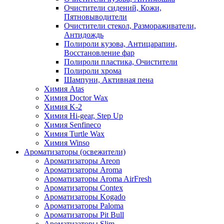
Очистители сидений, Кожи,
Пятновыводители
Очистители стекол, Размораживатели,
Антидождь
Полироли кузова, Антицарапин,
Восстановление фар
Полироли пластика, Очистители
Полироли хрома
Шампуни, Активная пена
Химия Atas
Химия Doctor Wax
Химия K-2
Химия Hi-gear, Step Up
Химия Senfineco
Химия Turtle Wax
Химия Winso
Ароматизаторы (освежители)
Ароматизаторы Areon
Ароматизаторы Aroma
Ароматизаторы Aroma AirFresh
Ароматизаторы Contex
Ароматизаторы Kogado
Ароматизаторы Paloma
Ароматизаторы Pit Bull
Ароматизаторы Slim