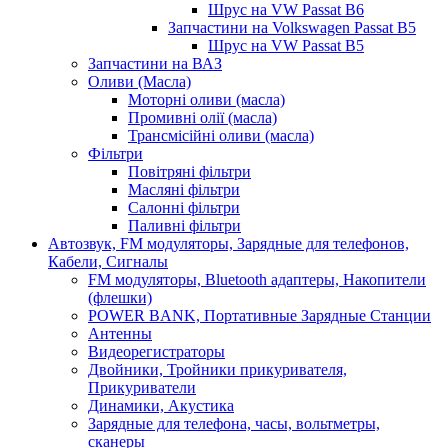
Шрус на VW Passat B6
Запчастини на Volkswagen Passat B5
Шрус на VW Passat B5
Запчастини на ВАЗ
Оливи (Масла)
Моторні оливи (масла)
Промивні олії (масла)
Трансмісійні оливи (масла)
Фільтри
Повітряні фільтри
Масляні фільтри
Салонні фільтри
Паливні фільтри
Автозвук, FM модуляторы, Зарядные для телефонов,
Кабели, Сигналы
FM модуляторы, Bluetooth адаптеры, Накопители
(флешки)
POWER BANK, Портативные Зарядные Станции
Антенны
Видеорегистраторы
Двойники, Тройники прикуривателя,
Прикуриватели
Динамики, Акустика
Зарядные для телефона, часы, вольтметры,
сканеры