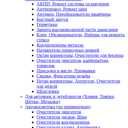
АКПП, Ремонт системы охлаждения
Антипрокол, Ремонт шин
Антикор, Преобразователи ржавчины
Быстрый запуск
Герметики
Защита высоковольтной части зажигания
Клеи, Обезжириватели, Наборы для ремонта
стекол
Кондиционеры металла
Натяжители приводных ремней
Октан корректоры, Очистители для бензина
Очистители двигателя, карбюратера,
тормозов
Присадки в масло, Промывки
Смазки, Фиксаторы резьбы
Цетан корректоры, Антигели, Очистители
для дизеля
Шпатлевки
Для автомоек и детейлингов (Химия, Тряпки,
Щетки, Мочалки)
Автокосметика (по применению)
Очистители двигателя
Очистители дисков, Шин
Очистители кондиционера
Очистители кузова, Антимошка