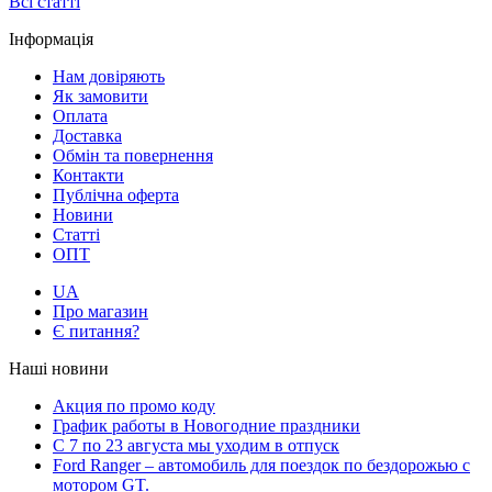
Всі статті
Інформація
Нам довіряють
Як замовити
Оплата
Доставка
Обмін та повернення
Контакти
Публічна оферта
Новини
Статті
ОПТ
UA
Про магазин
Є питання?
Наші новини
Акция по промо коду
График работы в Новогодние праздники
С 7 по 23 августа мы уходим в отпуск
Ford Ranger – автомобиль для поездок по бездорожью с
мотором GT.