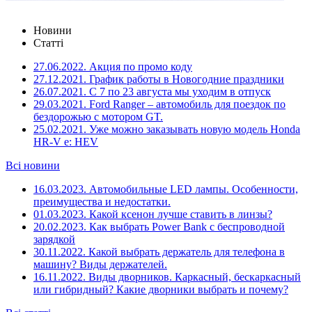
Новини
Статті
27.06.2022.
Акция по промо коду
27.12.2021.
График работы в Новогодние праздники
26.07.2021.
С 7 по 23 августа мы уходим в отпуск
29.03.2021.
Ford Ranger – автомобиль для поездок по
бездорожью с мотором GT.
25.02.2021.
Уже можно заказывать новую модель Honda
HR-V e: HEV
Всі новини
16.03.2023.
Автомобильные LED лампы. Особенности,
преимущества и недостатки.
01.03.2023.
Какой ксенон лучше ставить в линзы?
20.02.2023.
Как выбрать Power Bank с беспроводной
зарядкой
30.11.2022.
Какой выбрать держатель для телефона в
машину? Виды держателей.
16.11.2022.
Виды дворников. Каркасный, бескаркасный
или гибридный? Какие дворники выбрать и почему?