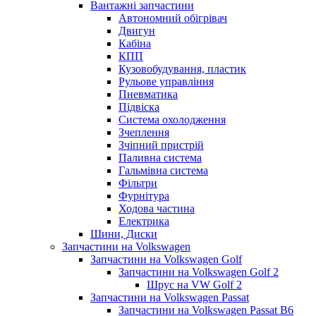
Вантажні запчастини
Автономний обігрівач
Двигун
Кабіна
КПП
Кузовобудування, пластик
Рульове управління
Пневматика
Підвіска
Система охолодження
Зчеплення
Зчіпний пристрій
Паливна система
Гальмівна система
Фільтри
Фурнітура
Ходова частина
Електрика
Шини, Диски
Запчастини на Volkswagen
Запчастини на Volkswagen Golf
Запчастини на Volkswagen Golf 2
Шрус на VW Golf 2
Запчастини на Volkswagen Passat
Запчастини на Volkswagen Passat B6