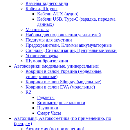
Камеры заднего вида
Кабели, Шнуры
Кабели AUX (аудио)
Кабели USB, Type-C (зарядка, передача
данных)
Магнитолы
Наборы для подключения усилителей
Подиумы для акустики
Предохранители, Клеммы аккумуляторные
Сигналы, Сигнализации, Центральные замки
Усилители звука
Шумовиброизоляция
Автоковрики (модельные, универсальные)
Коврики в салон Украина (модельные,
универсальные)
Коврики в салон Stingray (модельные)
Коврики в салон EVA (модельные)
RZ
Гаджеты
Компьютерные колонки
Наушники
Смарт Часы
Автохимия, Автокосметика (по применению, по
брендам)
Автохимия (по применению)