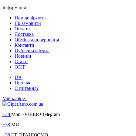
Інформація
Нам довіряють
Як замовити
Оплата
Доставка
Обмін та повернення
Контакти
Публічна оферта
Новини
Статті
ОПТ
UA
Про нас
Є питання?
Мій кабінет
+38
Моб.+VIBER+Telegram
+38
МИ
+38
НЕ ПРАЦЮЄМО