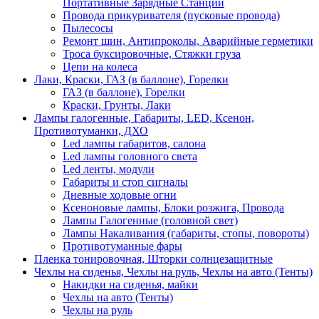
Портативные Зарядные Станции
Провода прикуривателя (пусковые провода)
Пылесосы
Ремонт шин, Антипроколы, Аварийные герметики
Троса буксировочные, Стяжки груза
Цепи на колеса
Лаки, Краски, ГАЗ (в баллоне), Горелки
ГАЗ (в баллоне), Горелки
Краски, Грунты, Лаки
Лампы галогенные, Габариты, LED, Ксенон,
Противотуманки, ДХО
Led лампы габаритов, салона
Led лампы головного света
Led ленты, модули
Габариты и стоп сигналы
Дневные ходовые огни
Ксеноновые лампы, Блоки розжига, Провода
Лампы Галогенные (головной свет)
Лампы Накаливания (габариты, стопы, повороты)
Противотуманные фары
Пленка тонировочная, Шторки солнцезащитные
Чехлы на сиденья, Чехлы на руль, Чехлы на авто (Тенты)
Накидки на сиденья, майки
Чехлы на авто (Тенты)
Чехлы на руль