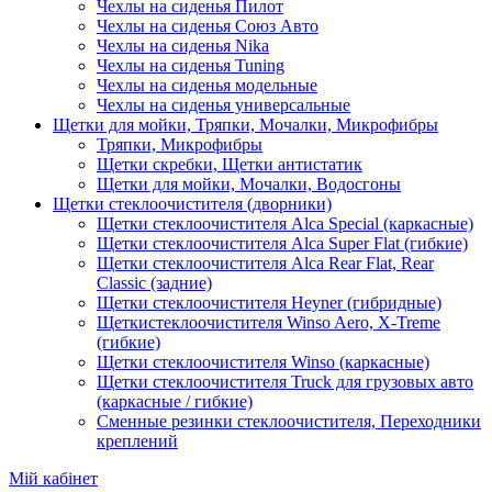
Чехлы на сиденья Пилот
Чехлы на сиденья Союз Авто
Чехлы на сиденья Nika
Чехлы на сиденья Tuning
Чехлы на сиденья модельные
Чехлы на сиденья универсальные
Щетки для мойки, Тряпки, Мочалки, Микрофибры
Тряпки, Микрофибры
Щетки скребки, Щетки антистатик
Щетки для мойки, Мочалки, Водосгоны
Щетки стеклоочистителя (дворники)
Щетки стеклоочистителя Alca Special (каркасные)
Щетки стеклоочистителя Alca Super Flat (гибкие)
Щетки стеклоочистителя Alca Rear Flat, Rear
Classic (задние)
Щетки стеклоочистителя Heyner (гибридные)
Щеткистеклоочистителя Winso Aero, X-Treme
(гибкие)
Щетки стеклоочистителя Winso (каркасные)
Щетки стеклоочистителя Truck для грузовых авто
(каркасные / гибкие)
Сменные резинки стеклоочистителя, Переходники
креплений
Мій кабінет