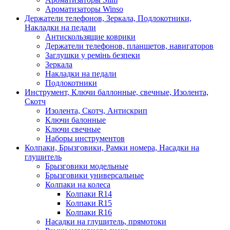
Ароматизаторы Winso
Держатели телефонов, Зеркала, Подлокотники,
Накладки на педали
Антискользящие коврики
Держатели телефонов, планшетов, навигаторов
Заглушки у ремінь безпеки
Зеркала
Накладки на педали
Подлокотники
Инструмент, Ключи баллонные, свечные, Изолента,
Скотч
Изолента, Скотч, Антискрип
Ключи балонные
Ключи свечные
Наборы инструментов
Колпаки, Брызговики, Рамки номера, Насадки на
глушитель
Брызговики модельные
Брызговики универсальные
Колпаки на колеса
Колпаки R14
Колпаки R15
Колпаки R16
Насадки на глушитель, прямотоки