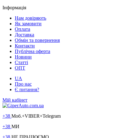
Інформація
Нам довіряють
Як замовити
Оплата
Доставка
Обмін та повернення
Контакти
Публічна оферта
Новини
Статті
ОПТ
UA
Про нас
Є питання?
Мій кабінет
+38
Моб.+VIBER+Telegram
+38
МИ
+38
НЕ ПРАЦЮЄМО