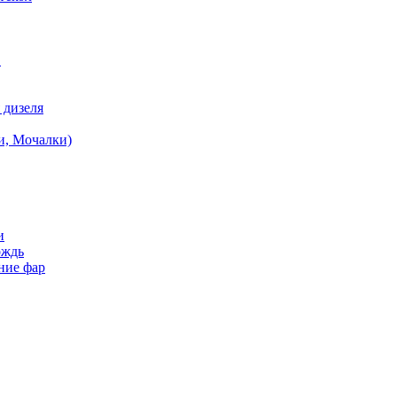
в
 дизеля
и, Мочалки)
и
ождь
ние фар