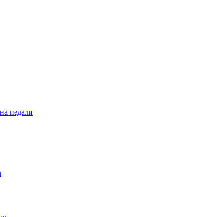
 на педали
ч
ель