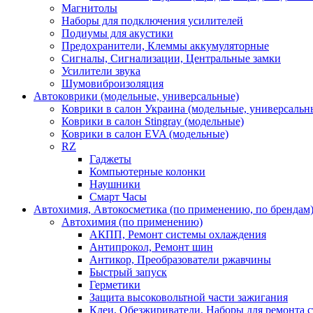
Магнитолы
Наборы для подключения усилителей
Подиумы для акустики
Предохранители, Клеммы аккумуляторные
Сигналы, Сигнализации, Центральные замки
Усилители звука
Шумовиброизоляция
Автоковрики (модельные, универсальные)
Коврики в салон Украина (модельные, универсальн
Коврики в салон Stingray (модельные)
Коврики в салон EVA (модельные)
RZ
Гаджеты
Компьютерные колонки
Наушники
Смарт Часы
Автохимия, Автокосметика (по применению, по брендам
Автохимия (по применению)
АКПП, Ремонт системы охлаждения
Антипрокол, Ремонт шин
Антикор, Преобразователи ржавчины
Быстрый запуск
Герметики
Защита высоковольтной части зажигания
Клеи, Обезжириватели, Наборы для ремонта с