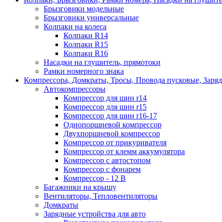
Брызговики модельные
Брызговики универсальные
Колпаки на колеса
Колпаки R14
Колпаки R15
Колпаки R16
Насадки на глушитель, прямотоки
Рамки номерного знака
Компрессора, Домкраты, Тросы, Провода пусковые, Заря
Автокомпрессоры
Компрессор для шин r14
Компрессор для шин r15
Компрессор для шин r16-17
Однопоршневой компрессор
Двухпоршневой компрессор
Компрессор от прикуривателя
Компрессор от клемм аккумулятора
Компрессор с автостопом
Компрессор с фонарем
Компрессор - 12 В
Багажники на крышу
Вентиляторы, Тепловентиляторы
Домкраты
Зарядные устройства для авто