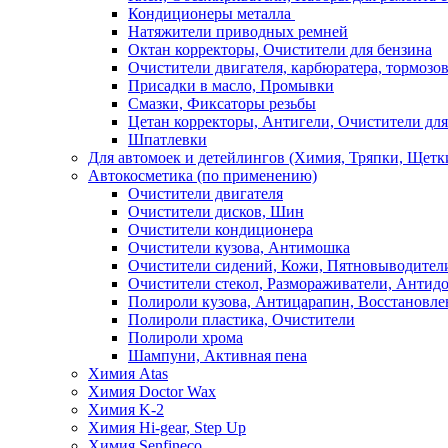
Кондиционеры металла
Натяжители приводных ремней
Октан корректоры, Очистители для бензина
Очистители двигателя, карбюратера, тормозо
Присадки в масло, Промывки
Смазки, Фиксаторы резьбы
Цетан корректоры, Антигели, Очистители для
Шпатлевки
Для автомоек и детейлингов (Химия, Тряпки, Щетк
Автокосметика (по применению)
Очистители двигателя
Очистители дисков, Шин
Очистители кондиционера
Очистители кузова, Антимошка
Очистители сидений, Кожи, Пятновыводител
Очистители стекол, Размораживатели, Антид
Полироли кузова, Антицарапин, Восстановле
Полироли пластика, Очистители
Полироли хрома
Шампуни, Активная пена
Химия Atas
Химия Doctor Wax
Химия K-2
Химия Hi-gear, Step Up
Химия Senfineco