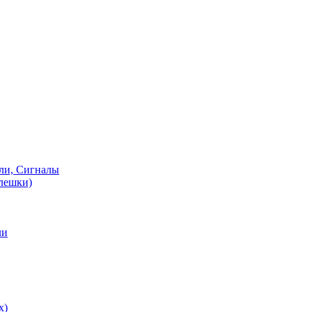
ели, Сигналы
флешки)
ли
х)