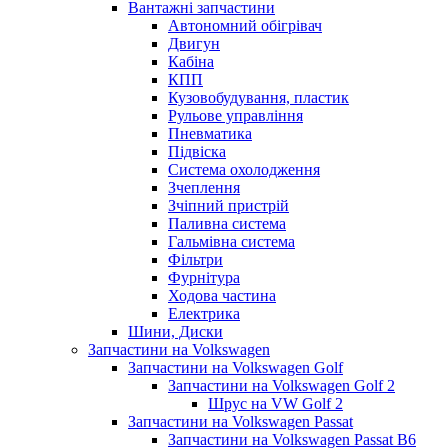
Вантажні запчастини
Автономний обігрівач
Двигун
Кабіна
КПП
Кузовобудування, пластик
Рульове управління
Пневматика
Підвіска
Система охолодження
Зчеплення
Зчіпний пристрій
Паливна система
Гальмівна система
Фільтри
Фурнітура
Ходова частина
Електрика
Шини, Диски
Запчастини на Volkswagen
Запчастини на Volkswagen Golf
Запчастини на Volkswagen Golf 2
Шрус на VW Golf 2
Запчастини на Volkswagen Passat
Запчастини на Volkswagen Passat B6