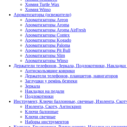
Химия Turtle Wax
Химия Winso
Ароматизаторы (освежители)
Ароматизаторы Areon
Ароматизаторы Aroma
Ароматизаторы Aroma AirFresh
Ароматизаторы Contex
Ароматизаторы Kogado
Ароматизаторы Paloma
Ароматизаторы Pit Bull
Ароматизаторы Slim
Ароматизаторы Winso
Держатели телефонов, Зеркала, Подлокотники, Накладки
Антискользящие коврики
Держатели телефонов, планшетов, навигаторов
Заглушки у ремінь безпеки
Зеркала
Накладки на педали
Подлокотники
Инструмент, Ключи баллонные, свечные, Изолента, Скот
Изолента, Скотч, Антискрип
Ключи балонные
Ключи свечные
Наборы инструментов
Колпаки, Брызговики, Рамки номера, Насадки на глушит