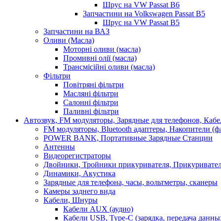
Шрус на VW Passat B6
Запчастини на Volkswagen Passat B5
Шрус на VW Passat B5
Запчастини на ВАЗ
Оливи (Масла)
Моторні оливи (масла)
Промивні олії (масла)
Трансмісійні оливи (масла)
Фільтри
Повітряні фільтри
Масляні фільтри
Салонні фільтри
Паливні фільтри
Автозвук, FM модуляторы, Зарядные для телефонов, Каб
FM модуляторы, Bluetooth адаптеры, Накопители (
POWER BANK, Портативные Зарядные Станции
Антенны
Видеорегистраторы
Двойники, Тройники прикуривателя, Прикуривате
Динамики, Акустика
Зарядные для телефона, часы, вольтметры, сканеры
Камеры заднего вида
Кабели, Шнуры
Кабели AUX (аудио)
Кабели USB, Type-C (зарядка, передача данны