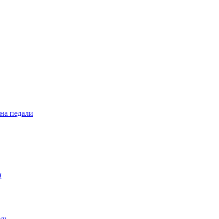
 на педали
ч
ель