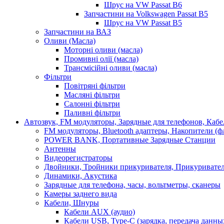
Шрус на VW Passat B6
Запчастини на Volkswagen Passat B5
Шрус на VW Passat B5
Запчастини на ВАЗ
Оливи (Масла)
Моторні оливи (масла)
Промивні олії (масла)
Трансмісійні оливи (масла)
Фільтри
Повітряні фільтри
Масляні фільтри
Салонні фільтри
Паливні фільтри
Автозвук, FM модуляторы, Зарядные для телефонов, Каб
FM модуляторы, Bluetooth адаптеры, Накопители (
POWER BANK, Портативные Зарядные Станции
Антенны
Видеорегистраторы
Двойники, Тройники прикуривателя, Прикуривате
Динамики, Акустика
Зарядные для телефона, часы, вольтметры, сканеры
Камеры заднего вида
Кабели, Шнуры
Кабели AUX (аудио)
Кабели USB, Type-C (зарядка, передача данны