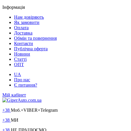
Інформація
Нам довіряють
Як замовити
Оплата
Доставка
Обмін та повернення
Контакти
Публічна оферта
Новини
Статті
ОПТ
UA
Про нас
Є питання?
Мій кабінет
+38
Моб.+VIBER+Telegram
+38
МИ
+38
НЕ ПРАЦЮЄМО