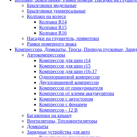
Брызговики модельные
Брызговики универсальные
Колпаки на колеса
Колпаки R14
Колпаки R15
Колпаки R16
Насадки на глушитель, прямотоки
Рамки номерного знака
Компрессора, Домкраты, Тросы, Провода пусковые, Заря
Автокомпрессоры
Компрессор для шин r14
Компрессор для шин r15
Компрессор для шин r16-17
Однопоршневой компрессор
Двухпоршневой компрессор
Компрессор от прикуривателя
Компрессор от клемм аккумулятора
Компрессор с автостопом
Компрессор с фонарем
Компрессор - 12 В
Багажники на крышу
Вентиляторы, Тепловентиляторы
Домкраты
Зарядные устройства для авто