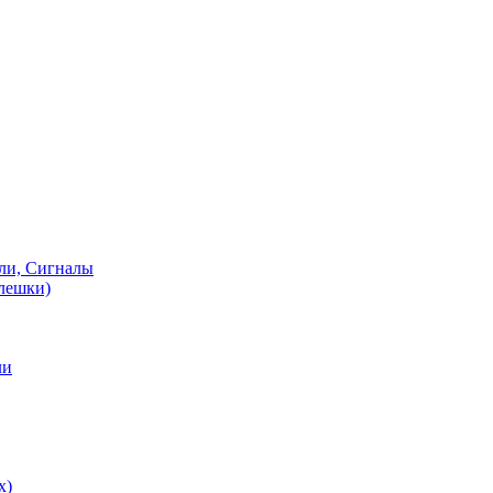
ели, Сигналы
флешки)
ли
х)