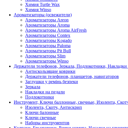
Химия Turtle Wax
Химия Winso
Ароматизаторы (освежители)
Ароматизаторы Areon
Ароматизаторы Aroma
Ароматизаторы Aroma AirFresh
Ароматизаторы Contex
Ароматизаторы Kogado
Ароматизаторы Paloma
Ароматизаторы Pit Bull
Ароматизаторы Slim
Ароматизаторы Winso
Держатели телефонов, Зеркала, Подлокотники, Накладки
Антискользящие коврики
Держатели телефонов, планшетов, навигаторов
Заглушки у ремінь безпеки
Зеркала
Накладки на педали
Подлокотники
Инструмент, Ключи баллонные, свечные, Изолента, Скот
Изолента, Скотч, Антискрип
Ключи балонные
Ключи свечные
Наборы инструментов
Колпаки, Брызговики, Рамки номера, Насадки на глушит