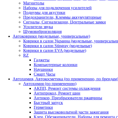
Магнитолы
Наборы для подключения усилителей
Подиумы для акустики
Предохранители, Клеммы аккумуляторные
Сигналы, Сигнализации, Центральные замки
Усилители звука
Шумовиброизоляция
Автоковрики (модельные, универсальные)
Коврики в салон Украина (модельные, универсальн
Коврики в салон Stingray (модельные)
Коврики в салон EVA (модельные)
RZ
Гаджеты
Компьютерные колонки
Наушники
Смарт Часы
Автохимия, Автокосметика (по применению, по брендам
Автохимия (по применению)
АКПП, Ремонт системы охлаждения
Антипрокол, Ремонт шин
Антикор, Преобразователи ржавчины
Быстрый запуск
Герметики
Защита высоковольтной части зажигания
Клеи, Обезжириватели, Наборы для ремонта с