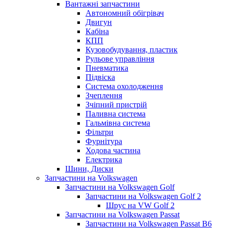
Вантажні запчастини
Автономний обігрівач
Двигун
Кабіна
КПП
Кузовобудування, пластик
Рульове управління
Пневматика
Підвіска
Система охолодження
Зчеплення
Зчіпний пристрій
Паливна система
Гальмівна система
Фільтри
Фурнітура
Ходова частина
Електрика
Шини, Диски
Запчастини на Volkswagen
Запчастини на Volkswagen Golf
Запчастини на Volkswagen Golf 2
Шрус на VW Golf 2
Запчастини на Volkswagen Passat
Запчастини на Volkswagen Passat B6