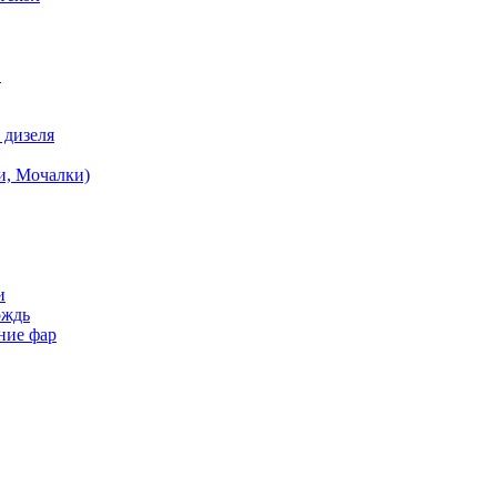
в
 дизеля
и, Мочалки)
и
ождь
ние фар