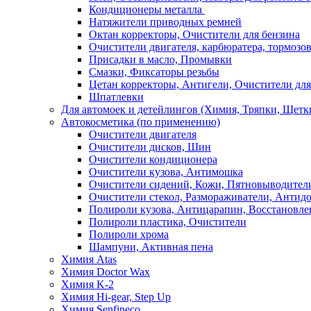
Кондиционеры металла
Натяжители приводных ремней
Октан корректоры, Очистители для бензина
Очистители двигателя, карбюратера, тормозо
Присадки в масло, Промывки
Смазки, Фиксаторы резьбы
Цетан корректоры, Антигели, Очистители для
Шпатлевки
Для автомоек и детейлингов (Химия, Тряпки, Щетк
Автокосметика (по применению)
Очистители двигателя
Очистители дисков, Шин
Очистители кондиционера
Очистители кузова, Антимошка
Очистители сидений, Кожи, Пятновыводител
Очистители стекол, Размораживатели, Антид
Полироли кузова, Антицарапин, Восстановле
Полироли пластика, Очистители
Полироли хрома
Шампуни, Активная пена
Химия Atas
Химия Doctor Wax
Химия K-2
Химия Hi-gear, Step Up
Химия Senfineco