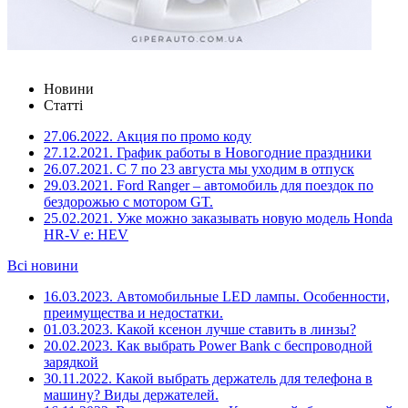
Новини
Статті
27.06.2022.
Акция по промо коду
27.12.2021.
График работы в Новогодние праздники
26.07.2021.
С 7 по 23 августа мы уходим в отпуск
29.03.2021.
Ford Ranger – автомобиль для поездок по
бездорожью с мотором GT.
25.02.2021.
Уже можно заказывать новую модель Honda
HR-V e: HEV
Всі новини
16.03.2023.
Автомобильные LED лампы. Особенности,
преимущества и недостатки.
01.03.2023.
Какой ксенон лучше ставить в линзы?
20.02.2023.
Как выбрать Power Bank с беспроводной
зарядкой
30.11.2022.
Какой выбрать держатель для телефона в
машину? Виды держателей.