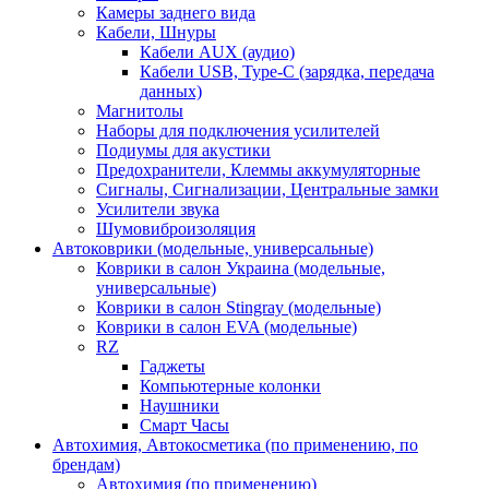
Камеры заднего вида
Кабели, Шнуры
Кабели AUX (аудио)
Кабели USB, Type-C (зарядка, передача
данных)
Магнитолы
Наборы для подключения усилителей
Подиумы для акустики
Предохранители, Клеммы аккумуляторные
Сигналы, Сигнализации, Центральные замки
Усилители звука
Шумовиброизоляция
Автоковрики (модельные, универсальные)
Коврики в салон Украина (модельные,
универсальные)
Коврики в салон Stingray (модельные)
Коврики в салон EVA (модельные)
RZ
Гаджеты
Компьютерные колонки
Наушники
Смарт Часы
Автохимия, Автокосметика (по применению, по
брендам)
Автохимия (по применению)