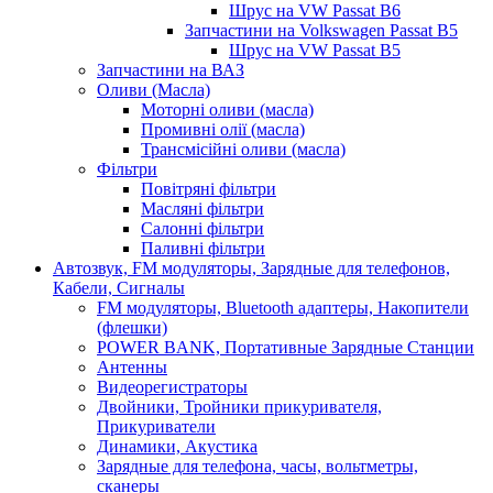
Шрус на VW Passat B6
Запчастини на Volkswagen Passat B5
Шрус на VW Passat B5
Запчастини на ВАЗ
Оливи (Масла)
Моторні оливи (масла)
Промивні олії (масла)
Трансмісійні оливи (масла)
Фільтри
Повітряні фільтри
Масляні фільтри
Салонні фільтри
Паливні фільтри
Автозвук, FM модуляторы, Зарядные для телефонов,
Кабели, Сигналы
FM модуляторы, Bluetooth адаптеры, Накопители
(флешки)
POWER BANK, Портативные Зарядные Станции
Антенны
Видеорегистраторы
Двойники, Тройники прикуривателя,
Прикуриватели
Динамики, Акустика
Зарядные для телефона, часы, вольтметры,
сканеры