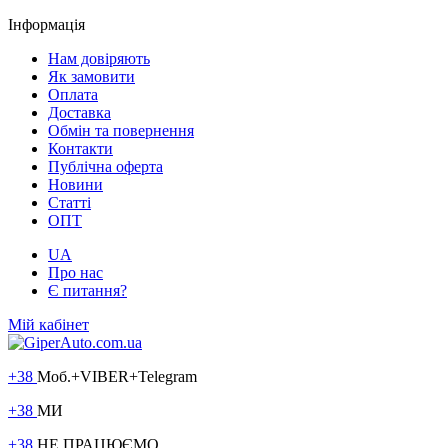
Інформація
Нам довіряють
Як замовити
Оплата
Доставка
Обмін та повернення
Контакти
Публічна оферта
Новини
Статті
ОПТ
UA
Про нас
Є питання?
Мій кабінет
+38
Моб.+VIBER+Telegram
+38
МИ
+38
НЕ ПРАЦЮЄМО