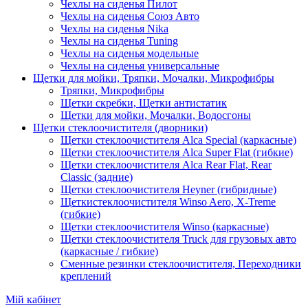
Чехлы на сиденья Пилот
Чехлы на сиденья Союз Авто
Чехлы на сиденья Nika
Чехлы на сиденья Tuning
Чехлы на сиденья модельные
Чехлы на сиденья универсальные
Щетки для мойки, Тряпки, Мочалки, Микрофибры
Тряпки, Микрофибры
Щетки скребки, Щетки антистатик
Щетки для мойки, Мочалки, Водосгоны
Щетки стеклоочистителя (дворники)
Щетки стеклоочистителя Alca Special (каркасные)
Щетки стеклоочистителя Alca Super Flat (гибкие)
Щетки стеклоочистителя Alca Rear Flat, Rear
Classic (задние)
Щетки стеклоочистителя Heyner (гибридные)
Щеткистеклоочистителя Winso Aero, X-Treme
(гибкие)
Щетки стеклоочистителя Winso (каркасные)
Щетки стеклоочистителя Truck для грузовых авто
(каркасные / гибкие)
Сменные резинки стеклоочистителя, Переходники
креплений
Мій кабінет