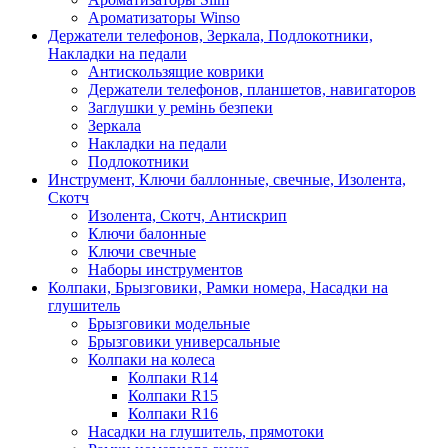
Ароматизаторы Winso
Держатели телефонов, Зеркала, Подлокотники,
Накладки на педали
Антискользящие коврики
Держатели телефонов, планшетов, навигаторов
Заглушки у ремінь безпеки
Зеркала
Накладки на педали
Подлокотники
Инструмент, Ключи баллонные, свечные, Изолента,
Скотч
Изолента, Скотч, Антискрип
Ключи балонные
Ключи свечные
Наборы инструментов
Колпаки, Брызговики, Рамки номера, Насадки на
глушитель
Брызговики модельные
Брызговики универсальные
Колпаки на колеса
Колпаки R14
Колпаки R15
Колпаки R16
Насадки на глушитель, прямотоки