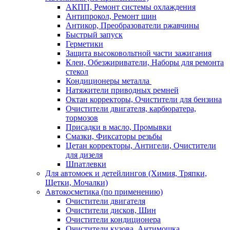
АКПП, Ремонт системы охлаждения
Антипрокол, Ремонт шин
Антикор, Преобразователи ржавчины
Быстрый запуск
Герметики
Защита высоковольтной части зажигания
Клеи, Обезжириватели, Наборы для ремонта
стекол
Кондиционеры металла
Натяжители приводных ремней
Октан корректоры, Очистители для бензина
Очистители двигателя, карбюратера,
тормозов
Присадки в масло, Промывки
Смазки, Фиксаторы резьбы
Цетан корректоры, Антигели, Очистители
для дизеля
Шпатлевки
Для автомоек и детейлингов (Химия, Тряпки,
Щетки, Мочалки)
Автокосметика (по применению)
Очистители двигателя
Очистители дисков, Шин
Очистители кондиционера
Очистители кузова, Антимошка