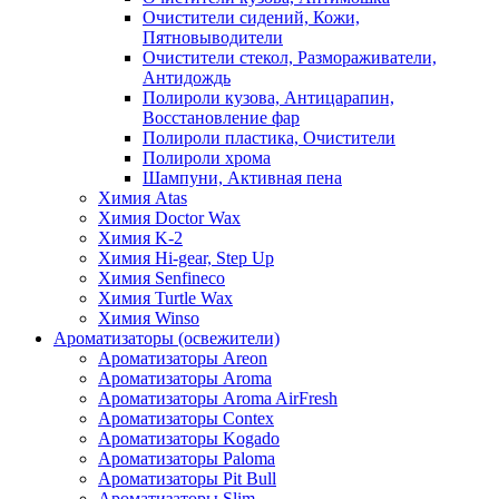
Очистители сидений, Кожи,
Пятновыводители
Очистители стекол, Размораживатели,
Антидождь
Полироли кузова, Антицарапин,
Восстановление фар
Полироли пластика, Очистители
Полироли хрома
Шампуни, Активная пена
Химия Atas
Химия Doctor Wax
Химия K-2
Химия Hi-gear, Step Up
Химия Senfineco
Химия Turtle Wax
Химия Winso
Ароматизаторы (освежители)
Ароматизаторы Areon
Ароматизаторы Aroma
Ароматизаторы Aroma AirFresh
Ароматизаторы Contex
Ароматизаторы Kogado
Ароматизаторы Paloma
Ароматизаторы Pit Bull
Ароматизаторы Slim