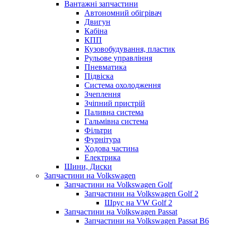
Вантажні запчастини
Автономний обігрівач
Двигун
Кабіна
КПП
Кузовобудування, пластик
Рульове управління
Пневматика
Підвіска
Система охолодження
Зчеплення
Зчіпний пристрій
Паливна система
Гальмівна система
Фільтри
Фурнітура
Ходова частина
Електрика
Шини, Диски
Запчастини на Volkswagen
Запчастини на Volkswagen Golf
Запчастини на Volkswagen Golf 2
Шрус на VW Golf 2
Запчастини на Volkswagen Passat
Запчастини на Volkswagen Passat B6