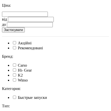
Ціна:
від
до
Акційні
Рекомендовані
Бренд:
Carso
Hi- Gear
K2
Winso
Категория:
Быстрые запуски
Тип: