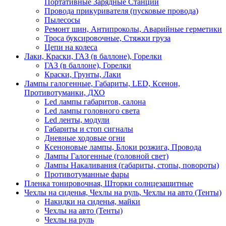
Портативные Зарядные Станции
Провода прикуривателя (пусковые провода)
Пылесосы
Ремонт шин, Антипроколы, Аварийные герметики
Троса буксировочные, Стяжки груза
Цепи на колеса
Лаки, Краски, ГАЗ (в баллоне), Горелки
ГАЗ (в баллоне), Горелки
Краски, Грунты, Лаки
Лампы галогенные, Габариты, LED, Ксенон,
Противотуманки, ДХО
Led лампы габаритов, салона
Led лампы головного света
Led ленты, модули
Габариты и стоп сигналы
Дневные ходовые огни
Ксеноновые лампы, Блоки розжига, Провода
Лампы Галогенные (головной свет)
Лампы Накаливания (габариты, стопы, повороты)
Противотуманные фары
Пленка тонировочная, Шторки солнцезащитные
Чехлы на сиденья, Чехлы на руль, Чехлы на авто (Тенты)
Накидки на сиденья, майки
Чехлы на авто (Тенты)
Чехлы на руль