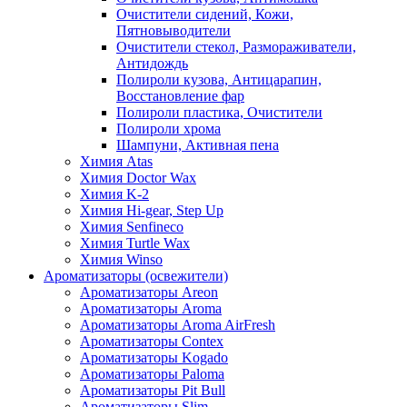
Очистители сидений, Кожи,
Пятновыводители
Очистители стекол, Размораживатели,
Антидождь
Полироли кузова, Антицарапин,
Восстановление фар
Полироли пластика, Очистители
Полироли хрома
Шампуни, Активная пена
Химия Atas
Химия Doctor Wax
Химия K-2
Химия Hi-gear, Step Up
Химия Senfineco
Химия Turtle Wax
Химия Winso
Ароматизаторы (освежители)
Ароматизаторы Areon
Ароматизаторы Aroma
Ароматизаторы Aroma AirFresh
Ароматизаторы Contex
Ароматизаторы Kogado
Ароматизаторы Paloma
Ароматизаторы Pit Bull
Ароматизаторы Slim