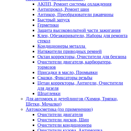
АКПП, Ремонт системы охлаждения
Антипрокол, Ремонт шин
Антикор, Преобразователи ржавчины
Быстрый запуск
Герметики
Защита высоковольтной части зажигания
Клеи, Обезжириватели, Наборы для ремонта
стекол
Кондиционеры металла
Натяжители приводных ремней
Октан корректоры, Очистители для бензина
Очистители двигателя, карбюратера,
тормозов
Присадки в масло, Промывки
Смазки, Фиксаторы резьбы
Цетан корректоры, Антигели, Очистители
для дизеля
Шпатлевки
Для автомоек и детейлингов (Химия, Тряпки,
Щетки, Мочалки)
Автокосметика (по применению)
Очистители двигателя
Очистители дисков, Шин
Очистители кондиционера
Очистители кузова, Антимошка