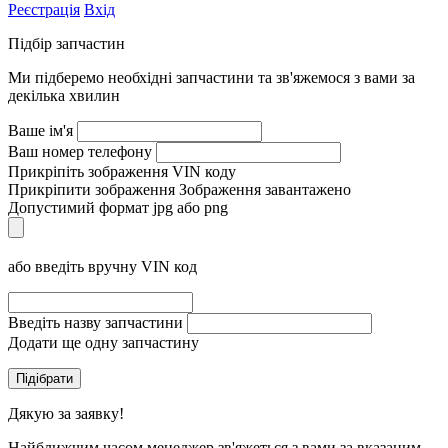
Реєстрація
Вхід
Підбір запчастин
Ми підберемо необхідні запчастини та зв'яжемося з вами за
декілька хвилин
Ваше ім'я
Ваш номер телефону
Прикріпіть зображення VIN коду
Прикріпити зображення
Зображення завантажено
Допустимий формат jpg або png
або введіть вручну VIN код
Введіть назву запчастини
Додати ще одну запчастину
Дякую за заявку!
Найближчим часом менеджер зв'яжеться з вами за вказаним