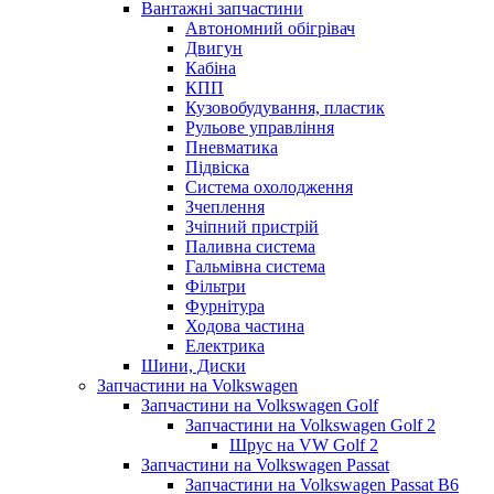
Вантажні запчастини
Автономний обігрівач
Двигун
Кабіна
КПП
Кузовобудування, пластик
Рульове управління
Пневматика
Підвіска
Система охолодження
Зчеплення
Зчіпний пристрій
Паливна система
Гальмівна система
Фільтри
Фурнітура
Ходова частина
Електрика
Шини, Диски
Запчастини на Volkswagen
Запчастини на Volkswagen Golf
Запчастини на Volkswagen Golf 2
Шрус на VW Golf 2
Запчастини на Volkswagen Passat
Запчастини на Volkswagen Passat B6