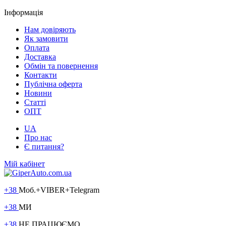
Інформація
Нам довіряють
Як замовити
Оплата
Доставка
Обмін та повернення
Контакти
Публічна оферта
Новини
Статті
ОПТ
UA
Про нас
Є питання?
Мій кабінет
+38
Моб.+VIBER+Telegram
+38
МИ
+38
НЕ ПРАЦЮЄМО