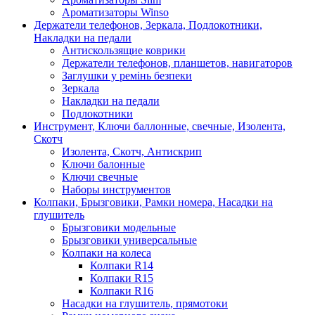
Ароматизаторы Winso
Держатели телефонов, Зеркала, Подлокотники,
Накладки на педали
Антискользящие коврики
Держатели телефонов, планшетов, навигаторов
Заглушки у ремінь безпеки
Зеркала
Накладки на педали
Подлокотники
Инструмент, Ключи баллонные, свечные, Изолента,
Скотч
Изолента, Скотч, Антискрип
Ключи балонные
Ключи свечные
Наборы инструментов
Колпаки, Брызговики, Рамки номера, Насадки на
глушитель
Брызговики модельные
Брызговики универсальные
Колпаки на колеса
Колпаки R14
Колпаки R15
Колпаки R16
Насадки на глушитель, прямотоки