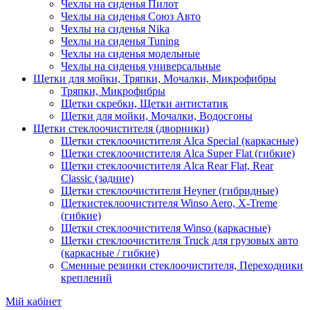
Чехлы на сиденья Пилот
Чехлы на сиденья Союз Авто
Чехлы на сиденья Nika
Чехлы на сиденья Tuning
Чехлы на сиденья модельные
Чехлы на сиденья универсальные
Щетки для мойки, Тряпки, Мочалки, Микрофибры
Тряпки, Микрофибры
Щетки скребки, Щетки антистатик
Щетки для мойки, Мочалки, Водосгоны
Щетки стеклоочистителя (дворники)
Щетки стеклоочистителя Alca Special (каркасные)
Щетки стеклоочистителя Alca Super Flat (гибкие)
Щетки стеклоочистителя Alca Rear Flat, Rear
Classic (задние)
Щетки стеклоочистителя Heyner (гибридные)
Щеткистеклоочистителя Winso Aero, X-Treme
(гибкие)
Щетки стеклоочистителя Winso (каркасные)
Щетки стеклоочистителя Truck для грузовых авто
(каркасные / гибкие)
Сменные резинки стеклоочистителя, Переходники
креплений
Мій кабінет