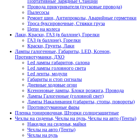
Портативные Зарядные Станции
Провода прикуривателя (пусковые провода)
Пылесосы
Ремонт шин, Антипроколы, Аварийные герметики
Троса буксировочные, Стяжки груза
Цепи на колеса
Лаки, Краски, ГАЗ (в баллоне), Горелки
ГАЗ (в баллоне), Горелки
Краски, Грунты, Лаки
Лампы галогенные, Габариты, LED, Ксенон,
Противотуманки, ДХО
Led лампы габаритов, салона
Led лампы головного света
Led ленты, модули
Габариты и стоп сигналы
Дневные ходовые огни
Ксеноновые лампы, Блоки розжига, Провода
Лампы Галогенные (головной свет)
Лампы Накаливания (габариты, стопы, повороты)
Противотуманные фары
Пленка тонировочная, Шторки солнцезащитные
Чехлы на сиденья, Чехлы на руль, Чехлы на авто (Тенты)
Накидки на сиденья, майки
Чехлы на авто (Тенты)
Чехлы на руль