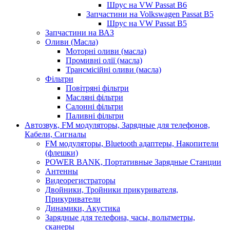
Шрус на VW Passat B6
Запчастини на Volkswagen Passat B5
Шрус на VW Passat B5
Запчастини на ВАЗ
Оливи (Масла)
Моторні оливи (масла)
Промивні олії (масла)
Трансмісійні оливи (масла)
Фільтри
Повітряні фільтри
Масляні фільтри
Салонні фільтри
Паливні фільтри
Автозвук, FM модуляторы, Зарядные для телефонов,
Кабели, Сигналы
FM модуляторы, Bluetooth адаптеры, Накопители
(флешки)
POWER BANK, Портативные Зарядные Станции
Антенны
Видеорегистраторы
Двойники, Тройники прикуривателя,
Прикуриватели
Динамики, Акустика
Зарядные для телефона, часы, вольтметры,
сканеры