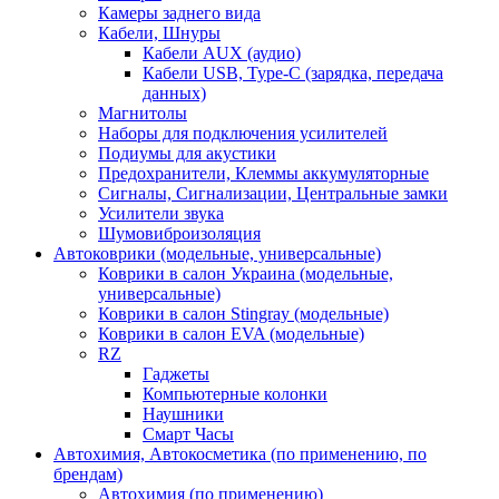
Камеры заднего вида
Кабели, Шнуры
Кабели AUX (аудио)
Кабели USB, Type-C (зарядка, передача
данных)
Магнитолы
Наборы для подключения усилителей
Подиумы для акустики
Предохранители, Клеммы аккумуляторные
Сигналы, Сигнализации, Центральные замки
Усилители звука
Шумовиброизоляция
Автоковрики (модельные, универсальные)
Коврики в салон Украина (модельные,
универсальные)
Коврики в салон Stingray (модельные)
Коврики в салон EVA (модельные)
RZ
Гаджеты
Компьютерные колонки
Наушники
Смарт Часы
Автохимия, Автокосметика (по применению, по
брендам)
Автохимия (по применению)