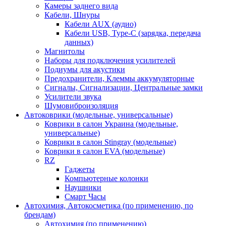
Камеры заднего вида
Кабели, Шнуры
Кабели AUX (аудио)
Кабели USB, Type-C (зарядка, передача
данных)
Магнитолы
Наборы для подключения усилителей
Подиумы для акустики
Предохранители, Клеммы аккумуляторные
Сигналы, Сигнализации, Центральные замки
Усилители звука
Шумовиброизоляция
Автоковрики (модельные, универсальные)
Коврики в салон Украина (модельные,
универсальные)
Коврики в салон Stingray (модельные)
Коврики в салон EVA (модельные)
RZ
Гаджеты
Компьютерные колонки
Наушники
Смарт Часы
Автохимия, Автокосметика (по применению, по
брендам)
Автохимия (по применению)