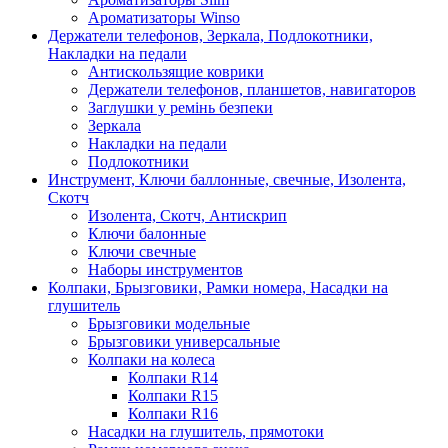
Ароматизаторы Winso
Держатели телефонов, Зеркала, Подлокотники,
Накладки на педали
Антискользящие коврики
Держатели телефонов, планшетов, навигаторов
Заглушки у ремінь безпеки
Зеркала
Накладки на педали
Подлокотники
Инструмент, Ключи баллонные, свечные, Изолента,
Скотч
Изолента, Скотч, Антискрип
Ключи балонные
Ключи свечные
Наборы инструментов
Колпаки, Брызговики, Рамки номера, Насадки на
глушитель
Брызговики модельные
Брызговики универсальные
Колпаки на колеса
Колпаки R14
Колпаки R15
Колпаки R16
Насадки на глушитель, прямотоки