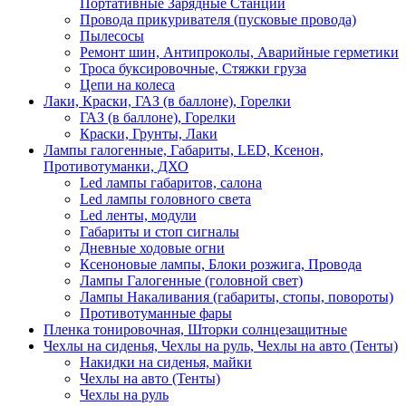
Портативные Зарядные Станции
Провода прикуривателя (пусковые провода)
Пылесосы
Ремонт шин, Антипроколы, Аварийные герметики
Троса буксировочные, Стяжки груза
Цепи на колеса
Лаки, Краски, ГАЗ (в баллоне), Горелки
ГАЗ (в баллоне), Горелки
Краски, Грунты, Лаки
Лампы галогенные, Габариты, LED, Ксенон,
Противотуманки, ДХО
Led лампы габаритов, салона
Led лампы головного света
Led ленты, модули
Габариты и стоп сигналы
Дневные ходовые огни
Ксеноновые лампы, Блоки розжига, Провода
Лампы Галогенные (головной свет)
Лампы Накаливания (габариты, стопы, повороты)
Противотуманные фары
Пленка тонировочная, Шторки солнцезащитные
Чехлы на сиденья, Чехлы на руль, Чехлы на авто (Тенты)
Накидки на сиденья, майки
Чехлы на авто (Тенты)
Чехлы на руль