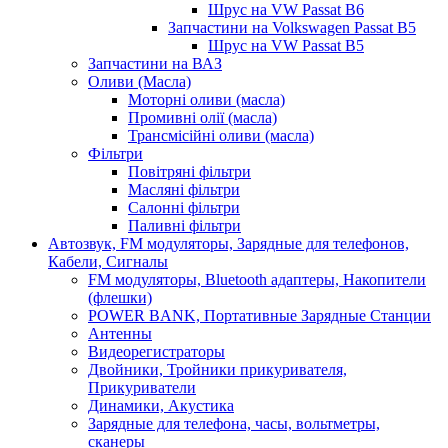
Шрус на VW Passat B6
Запчастини на Volkswagen Passat B5
Шрус на VW Passat B5
Запчастини на ВАЗ
Оливи (Масла)
Моторні оливи (масла)
Промивні олії (масла)
Трансмісійні оливи (масла)
Фільтри
Повітряні фільтри
Масляні фільтри
Салонні фільтри
Паливні фільтри
Автозвук, FM модуляторы, Зарядные для телефонов,
Кабели, Сигналы
FM модуляторы, Bluetooth адаптеры, Накопители
(флешки)
POWER BANK, Портативные Зарядные Станции
Антенны
Видеорегистраторы
Двойники, Тройники прикуривателя,
Прикуриватели
Динамики, Акустика
Зарядные для телефона, часы, вольтметры,
сканеры