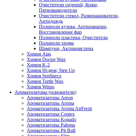
Очистители сидений, Кожи,
Пятновыводители
Очистители стекол, Размораживатели,
Антидождь
Полироли кузова, Антицарапин,
Восстановление фар
Полироли пластика, Очистители
Полироли хрома
Шампуни, Активная пена
Химия Atas
Химия Doctor Wax
Химия K-2
Химия Hi-gear, Step Up
Химия Senfineco
Химия Turtle Wax
Химия Winso
Ароматизаторы (освежители)
Ароматизаторы Areon
Ароматизаторы Aroma
Ароматизаторы Aroma AirFresh
Ароматизаторы Contex
Ароматизаторы Kogado
Ароматизаторы Paloma
Ароматизаторы Pit Bull
Ароматизаторы Slim