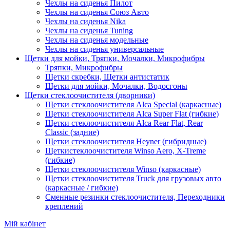
Чехлы на сиденья Пилот
Чехлы на сиденья Союз Авто
Чехлы на сиденья Nika
Чехлы на сиденья Tuning
Чехлы на сиденья модельные
Чехлы на сиденья универсальные
Щетки для мойки, Тряпки, Мочалки, Микрофибры
Тряпки, Микрофибры
Щетки скребки, Щетки антистатик
Щетки для мойки, Мочалки, Водосгоны
Щетки стеклоочистителя (дворники)
Щетки стеклоочистителя Alca Special (каркасные)
Щетки стеклоочистителя Alca Super Flat (гибкие)
Щетки стеклоочистителя Alca Rear Flat, Rear
Classic (задние)
Щетки стеклоочистителя Heyner (гибридные)
Щеткистеклоочистителя Winso Aero, X-Treme
(гибкие)
Щетки стеклоочистителя Winso (каркасные)
Щетки стеклоочистителя Truck для грузовых авто
(каркасные / гибкие)
Сменные резинки стеклоочистителя, Переходники
креплений
Мій кабінет