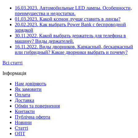
16.03.2023.
Автомобильные LED лампы. Особенности,
преимущества и недостатки.
01.03.2023.
Какой ксенон лучше ставить в линзы?
20.02.2023.
Как выбрать Power Bank с беспроводной
зарядкой
30.11.2022.
Какой выбрать держатель для телефона в
машину? Виды держателей.
16.11.2022.
Виды дворников. Каркасный, бескаркасный
или гибридный? Какие дворники выбрать и почему?
Всі статті
Інформація
Нам довіряють
Як замовити
Оплата
Доставка
Обмін та повернення
Контакти
Публічна оферта
Новини
Статті
ОПТ