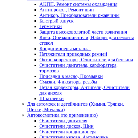
АКПП, Ремонт системы охлаждения
Антипрокол, Ремонт шин
Антикор, Преобразователи ржавчины
Быстрый запуск
Герметики
Защита высоковольтной части зажигания
Клеи, Обезжириватели, Наборы для ремонта
стекол
Кондиционеры металла
Натяжители приводных ремней
Октан корректоры, Очистители для бензина
Очистители двигателя, карбюратера,
тормозов
Присадки в масло, Промывки
Смазки, Фиксаторы резьбы
Цетан корректоры, Антигели, Очистители
для дизеля
Шпатлевки
Для автомоек и детейлингов (Химия, Тряпки,
Щетки, Мочалки)
Автокосметика (по применению)
Очистители двигателя
Очистители дисков, Шин
Очистители кондиционера
Очистители кузова, Антимошка