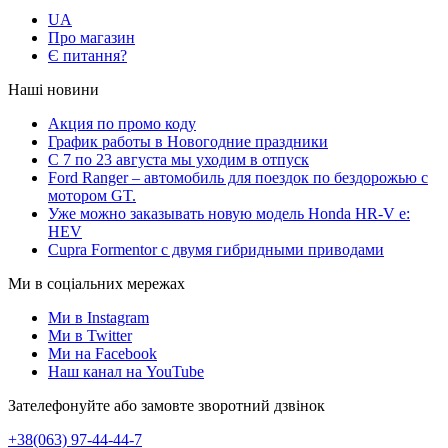
UA
Про магазин
Є питання?
Наші новини
Акция по промо коду
График работы в Новогодние праздники
С 7 по 23 августа мы уходим в отпуск
Ford Ranger – автомобиль для поездок по бездорожью с
мотором GT.
Уже можно заказывать новую модель Honda HR-V e:
HEV
Cupra Formentor с двумя гибридными приводами
Ми в соціальних мережах
Ми в Instagram
Ми в Twitter
Ми на Facebook
Наш канал на YouTube
Зателефонуйте або замовте зворотний дзвінок
+38(063) 97-44-44-7