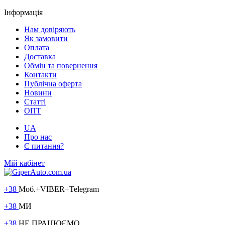
Інформація
Нам довіряють
Як замовити
Оплата
Доставка
Обмін та повернення
Контакти
Публічна оферта
Новини
Статті
ОПТ
UA
Про нас
Є питання?
Мій кабінет
+38
Моб.+VIBER+Telegram
+38
МИ
+38
НЕ ПРАЦЮЄМО