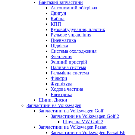
Вантажні запчастини
Автономний обігрівач
Двигун
Кабіна
КПП
Кузовобудування, пластик
Рульове управління
Пневматика
Підвіска
Система охолодження
Зчеплення
Зчіпний пристрій
Паливна система
Гальмівна система
Фільтри
Фурнітура
Ходова частина
Електрика
Шини, Диски
Запчастини на Volkswagen
Запчастини на Volkswagen Golf
Запчастини на Volkswagen Golf 2
Шрус на VW Golf 2
Запчастини на Volkswagen Passat
Запчастини на Volkswagen Passat B6