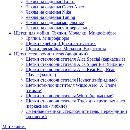
Чехлы на сиденья Пилот
Чехлы на сиденья Союз Авто
Чехлы на сиденья Nika
Чехлы на сиденья Tuning
Чехлы на сиденья модельные
Чехлы на сиденья универсальные
Щетки для мойки, Тряпки, Мочалки, Микрофибры
Тряпки, Микрофибры
Щетки скребки, Щетки антистатик
Щетки для мойки, Мочалки, Водосгоны
Щетки стеклоочистителя (дворники)
Щетки стеклоочистителя Alca Special (каркасные)
Щетки стеклоочистителя Alca Super Flat (гибкие)
Щетки стеклоочистителя Alca Rear Flat, Rear
Classic (задние)
Щетки стеклоочистителя Heyner (гибридные)
Щеткистеклоочистителя Winso Aero, X-Treme
(гибкие)
Щетки стеклоочистителя Winso (каркасные)
Щетки стеклоочистителя Truck для грузовых авто
(каркасные / гибкие)
Сменные резинки стеклоочистителя, Переходники
креплений
Мій кабінет