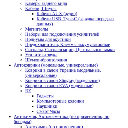
Камеры заднего вида
Кабели, Шнуры
Кабели AUX (аудио)
Кабели USB, Type-C (зарядка, передача
данных)
Магнитолы
Наборы для подключения усилителей
Подиумы для акустики
Предохранители, Клеммы аккумуляторные
Сигналы, Сигнализации, Центральные замки
Усилители звука
Шумовиброизоляция
Автоковрики (модельные, универсальные)
Коврики в салон Украина (модельные,
универсальные)
Коврики в салон Stingray (модельные)
Коврики в салон EVA (модельные)
RZ
Гаджеты
Компьютерные колонки
Наушники
Смарт Часы
Автохимия, Автокосметика (по применению, по
брендам)
Автохимия (по применению)