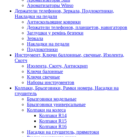
Ароматизаторы Winso
Держатели телефонов, Зеркала, Подлокотники,
Накладки на педали
Антискользящие коврики
Держатели телефонов, планшетов, навигаторов
Заглушки у ремінь безпеки
Зеркала
Накладки на педали
Подлокотники
Инструмент, Ключи баллонные, свечные, Изолента,
Скотч
Изолента, Скотч, Антискрип
Ключи балонные
Ключи свечные
Наборы инструментов
Колпаки, Брызговики, Рамки номера, Насадки на
глушитель
Брызговики модельные
Брызговики универсальные
Колпаки на колеса
Колпаки R14
Колпаки R15
Колпаки R16
Насадки на глушитель, прямотоки