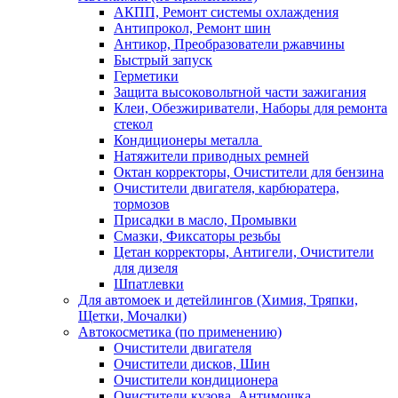
АКПП, Ремонт системы охлаждения
Антипрокол, Ремонт шин
Антикор, Преобразователи ржавчины
Быстрый запуск
Герметики
Защита высоковольтной части зажигания
Клеи, Обезжириватели, Наборы для ремонта
стекол
Кондиционеры металла
Натяжители приводных ремней
Октан корректоры, Очистители для бензина
Очистители двигателя, карбюратера,
тормозов
Присадки в масло, Промывки
Смазки, Фиксаторы резьбы
Цетан корректоры, Антигели, Очистители
для дизеля
Шпатлевки
Для автомоек и детейлингов (Химия, Тряпки,
Щетки, Мочалки)
Автокосметика (по применению)
Очистители двигателя
Очистители дисков, Шин
Очистители кондиционера
Очистители кузова, Антимошка