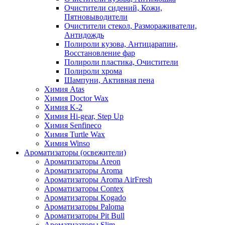
Очистители сидений, Кожи,
Пятновыводители
Очистители стекол, Размораживатели,
Антидождь
Полироли кузова, Антицарапин,
Восстановление фар
Полироли пластика, Очистители
Полироли хрома
Шампуни, Активная пена
Химия Atas
Химия Doctor Wax
Химия K-2
Химия Hi-gear, Step Up
Химия Senfineco
Химия Turtle Wax
Химия Winso
Ароматизаторы (освежители)
Ароматизаторы Areon
Ароматизаторы Aroma
Ароматизаторы Aroma AirFresh
Ароматизаторы Contex
Ароматизаторы Kogado
Ароматизаторы Paloma
Ароматизаторы Pit Bull
Ароматизаторы Slim