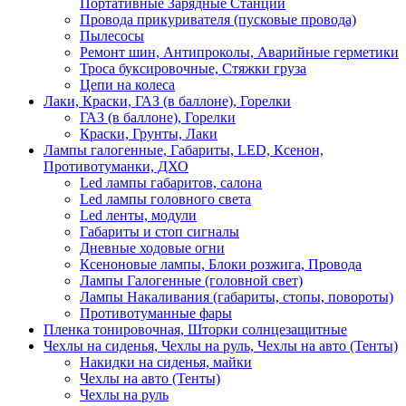
Портативные Зарядные Станции
Провода прикуривателя (пусковые провода)
Пылесосы
Ремонт шин, Антипроколы, Аварийные герметики
Троса буксировочные, Стяжки груза
Цепи на колеса
Лаки, Краски, ГАЗ (в баллоне), Горелки
ГАЗ (в баллоне), Горелки
Краски, Грунты, Лаки
Лампы галогенные, Габариты, LED, Ксенон,
Противотуманки, ДХО
Led лампы габаритов, салона
Led лампы головного света
Led ленты, модули
Габариты и стоп сигналы
Дневные ходовые огни
Ксеноновые лампы, Блоки розжига, Провода
Лампы Галогенные (головной свет)
Лампы Накаливания (габариты, стопы, повороты)
Противотуманные фары
Пленка тонировочная, Шторки солнцезащитные
Чехлы на сиденья, Чехлы на руль, Чехлы на авто (Тенты)
Накидки на сиденья, майки
Чехлы на авто (Тенты)
Чехлы на руль