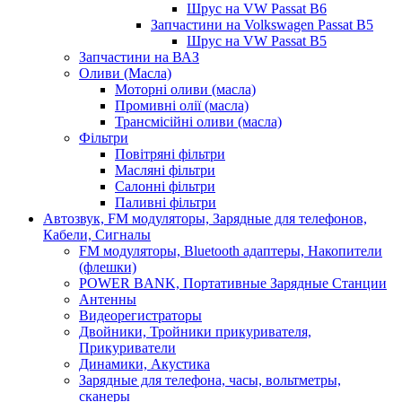
Шрус на VW Passat B6
Запчастини на Volkswagen Passat B5
Шрус на VW Passat B5
Запчастини на ВАЗ
Оливи (Масла)
Моторні оливи (масла)
Промивні олії (масла)
Трансмісійні оливи (масла)
Фільтри
Повітряні фільтри
Масляні фільтри
Салонні фільтри
Паливні фільтри
Автозвук, FM модуляторы, Зарядные для телефонов,
Кабели, Сигналы
FM модуляторы, Bluetooth адаптеры, Накопители
(флешки)
POWER BANK, Портативные Зарядные Станции
Антенны
Видеорегистраторы
Двойники, Тройники прикуривателя,
Прикуриватели
Динамики, Акустика
Зарядные для телефона, часы, вольтметры,
сканеры