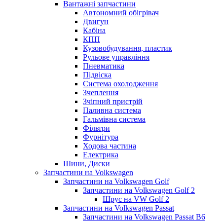
Вантажні запчастини
Автономний обігрівач
Двигун
Кабіна
КПП
Кузовобудування, пластик
Рульове управління
Пневматика
Підвіска
Система охолодження
Зчеплення
Зчіпний пристрій
Паливна система
Гальмівна система
Фільтри
Фурнітура
Ходова частина
Електрика
Шини, Диски
Запчастини на Volkswagen
Запчастини на Volkswagen Golf
Запчастини на Volkswagen Golf 2
Шрус на VW Golf 2
Запчастини на Volkswagen Passat
Запчастини на Volkswagen Passat B6