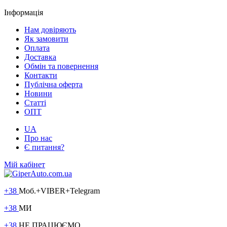
Інформація
Нам довіряють
Як замовити
Оплата
Доставка
Обмін та повернення
Контакти
Публічна оферта
Новини
Статті
ОПТ
UA
Про нас
Є питання?
Мій кабінет
+38
Моб.+VIBER+Telegram
+38
МИ
+38
НЕ ПРАЦЮЄМО