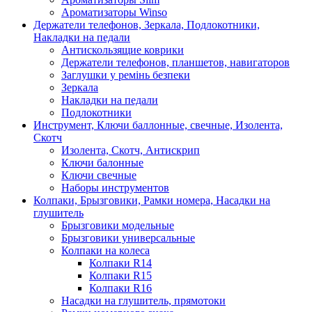
Ароматизаторы Winso
Держатели телефонов, Зеркала, Подлокотники,
Накладки на педали
Антискользящие коврики
Держатели телефонов, планшетов, навигаторов
Заглушки у ремінь безпеки
Зеркала
Накладки на педали
Подлокотники
Инструмент, Ключи баллонные, свечные, Изолента,
Скотч
Изолента, Скотч, Антискрип
Ключи балонные
Ключи свечные
Наборы инструментов
Колпаки, Брызговики, Рамки номера, Насадки на
глушитель
Брызговики модельные
Брызговики универсальные
Колпаки на колеса
Колпаки R14
Колпаки R15
Колпаки R16
Насадки на глушитель, прямотоки