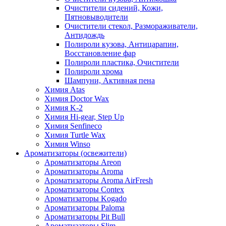
Очистители сидений, Кожи,
Пятновыводители
Очистители стекол, Размораживатели,
Антидождь
Полироли кузова, Антицарапин,
Восстановление фар
Полироли пластика, Очистители
Полироли хрома
Шампуни, Активная пена
Химия Atas
Химия Doctor Wax
Химия K-2
Химия Hi-gear, Step Up
Химия Senfineco
Химия Turtle Wax
Химия Winso
Ароматизаторы (освежители)
Ароматизаторы Areon
Ароматизаторы Aroma
Ароматизаторы Aroma AirFresh
Ароматизаторы Contex
Ароматизаторы Kogado
Ароматизаторы Paloma
Ароматизаторы Pit Bull
Ароматизаторы Slim