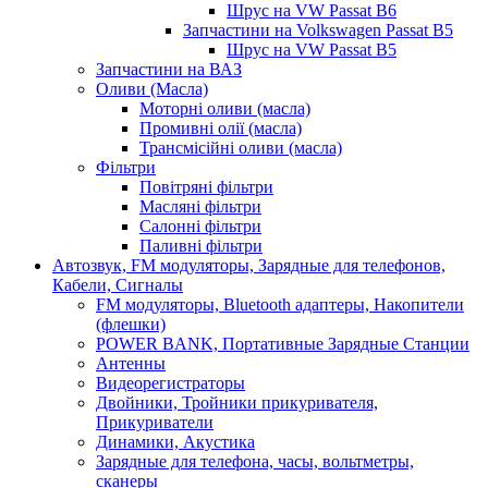
Шрус на VW Passat B6
Запчастини на Volkswagen Passat B5
Шрус на VW Passat B5
Запчастини на ВАЗ
Оливи (Масла)
Моторні оливи (масла)
Промивні олії (масла)
Трансмісійні оливи (масла)
Фільтри
Повітряні фільтри
Масляні фільтри
Салонні фільтри
Паливні фільтри
Автозвук, FM модуляторы, Зарядные для телефонов,
Кабели, Сигналы
FM модуляторы, Bluetooth адаптеры, Накопители
(флешки)
POWER BANK, Портативные Зарядные Станции
Антенны
Видеорегистраторы
Двойники, Тройники прикуривателя,
Прикуриватели
Динамики, Акустика
Зарядные для телефона, часы, вольтметры,
сканеры