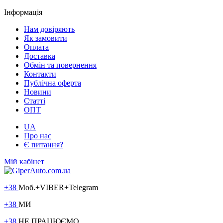
Інформація
Нам довіряють
Як замовити
Оплата
Доставка
Обмін та повернення
Контакти
Публічна оферта
Новини
Статті
ОПТ
UA
Про нас
Є питання?
Мій кабінет
+38
Моб.+VIBER+Telegram
+38
МИ
+38
НЕ ПРАЦЮЄМО