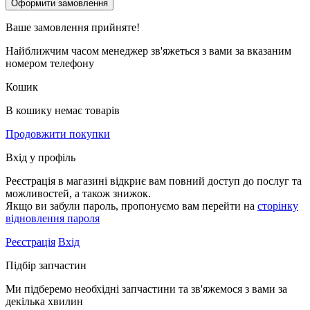
Ваше замовлення
прийняте!
Найближчим часом менеджер зв'яжеться з вами за вказаним
номером телефону
Кошик
В кошику немає товарів
Продовжити покупки
Вхід у профіль
Реєстрація в магазині відкриє вам повний доступ до послуг та
можливостей, а також знижок.
Якщо ви забули пароль, пропонуємо вам перейти на
сторінку
відновлення пароля
Реєстрація
Вхід
Підбір запчастин
Ми підберемо необхідні запчастини та зв'яжемося з вами за
декілька хвилин