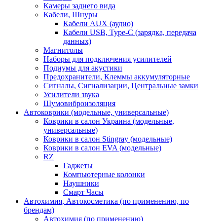
Камеры заднего вида
Кабели, Шнуры
Кабели AUX (аудио)
Кабели USB, Type-C (зарядка, передача
данных)
Магнитолы
Наборы для подключения усилителей
Подиумы для акустики
Предохранители, Клеммы аккумуляторные
Сигналы, Сигнализации, Центральные замки
Усилители звука
Шумовиброизоляция
Автоковрики (модельные, универсальные)
Коврики в салон Украина (модельные,
универсальные)
Коврики в салон Stingray (модельные)
Коврики в салон EVA (модельные)
RZ
Гаджеты
Компьютерные колонки
Наушники
Смарт Часы
Автохимия, Автокосметика (по применению, по
брендам)
Автохимия (по применению)