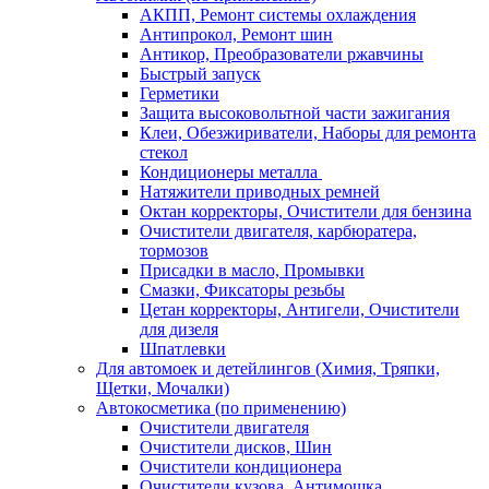
АКПП, Ремонт системы охлаждения
Антипрокол, Ремонт шин
Антикор, Преобразователи ржавчины
Быстрый запуск
Герметики
Защита высоковольтной части зажигания
Клеи, Обезжириватели, Наборы для ремонта
стекол
Кондиционеры металла
Натяжители приводных ремней
Октан корректоры, Очистители для бензина
Очистители двигателя, карбюратера,
тормозов
Присадки в масло, Промывки
Смазки, Фиксаторы резьбы
Цетан корректоры, Антигели, Очистители
для дизеля
Шпатлевки
Для автомоек и детейлингов (Химия, Тряпки,
Щетки, Мочалки)
Автокосметика (по применению)
Очистители двигателя
Очистители дисков, Шин
Очистители кондиционера
Очистители кузова, Антимошка