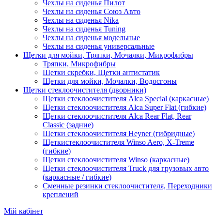
Чехлы на сиденья Пилот
Чехлы на сиденья Союз Авто
Чехлы на сиденья Nika
Чехлы на сиденья Tuning
Чехлы на сиденья модельные
Чехлы на сиденья универсальные
Щетки для мойки, Тряпки, Мочалки, Микрофибры
Тряпки, Микрофибры
Щетки скребки, Щетки антистатик
Щетки для мойки, Мочалки, Водосгоны
Щетки стеклоочистителя (дворники)
Щетки стеклоочистителя Alca Special (каркасные)
Щетки стеклоочистителя Alca Super Flat (гибкие)
Щетки стеклоочистителя Alca Rear Flat, Rear
Classic (задние)
Щетки стеклоочистителя Heyner (гибридные)
Щеткистеклоочистителя Winso Aero, X-Treme
(гибкие)
Щетки стеклоочистителя Winso (каркасные)
Щетки стеклоочистителя Truck для грузовых авто
(каркасные / гибкие)
Сменные резинки стеклоочистителя, Переходники
креплений
Мій кабінет