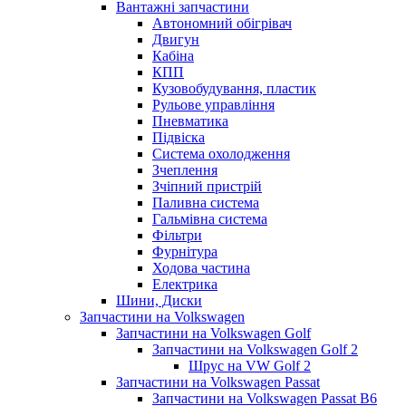
Вантажні запчастини
Автономний обігрівач
Двигун
Кабіна
КПП
Кузовобудування, пластик
Рульове управління
Пневматика
Підвіска
Система охолодження
Зчеплення
Зчіпний пристрій
Паливна система
Гальмівна система
Фільтри
Фурнітура
Ходова частина
Електрика
Шини, Диски
Запчастини на Volkswagen
Запчастини на Volkswagen Golf
Запчастини на Volkswagen Golf 2
Шрус на VW Golf 2
Запчастини на Volkswagen Passat
Запчастини на Volkswagen Passat B6