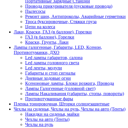
Портативные Зарядные Станции
Провода прикуривателя (пусковые провода)
Пылесосы
Ремонт шин, Антипроколы, Аварийные герметики
Троса буксировочные, Стяжки груза
Цепи на колеса
Лаки, Краски, ГАЗ (в баллоне), Горелки
ГАЗ (в баллоне), Горелки
Краски, Грунты, Лаки
Лампы галогенные, Габариты, LED, Ксенон,
Противотуманки, ДХО
Led лампы габаритов, салона
Led лампы головного света
Led ленты, модули
Габариты и стоп сигналы
Дневные ходовые огни
Ксеноновые лампы, Блоки розжига, Провода
Лампы Галогенные (головной свет)
Лампы Накаливания (габариты, стопы, повороты)
Противотуманные фары
Пленка тонировочная, Шторки солнцезащитные
Чехлы на сиденья, Чехлы на руль, Чехлы на авто (Тенты)
Накидки на сиденья, майки
Чехлы на авто (Тенты)
Чехлы на руль