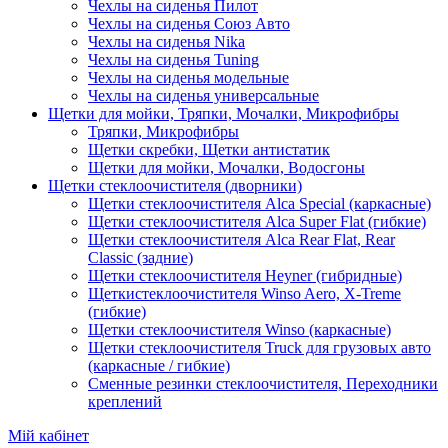
Чехлы на сиденья Пилот
Чехлы на сиденья Союз Авто
Чехлы на сиденья Nika
Чехлы на сиденья Tuning
Чехлы на сиденья модельные
Чехлы на сиденья универсальные
Щетки для мойки, Тряпки, Мочалки, Микрофибры
Тряпки, Микрофибры
Щетки скребки, Щетки антистатик
Щетки для мойки, Мочалки, Водосгоны
Щетки стеклоочистителя (дворники)
Щетки стеклоочистителя Alca Special (каркасные)
Щетки стеклоочистителя Alca Super Flat (гибкие)
Щетки стеклоочистителя Alca Rear Flat, Rear
Classic (задние)
Щетки стеклоочистителя Heyner (гибридные)
Щеткистеклоочистителя Winso Aero, X-Treme
(гибкие)
Щетки стеклоочистителя Winso (каркасные)
Щетки стеклоочистителя Truck для грузовых авто
(каркасные / гибкие)
Сменные резинки стеклоочистителя, Переходники
креплений
Мій кабінет