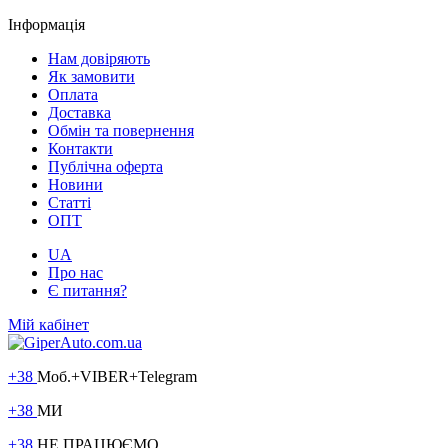
Інформація
Нам довіряють
Як замовити
Оплата
Доставка
Обмін та повернення
Контакти
Публічна оферта
Новини
Статті
ОПТ
UA
Про нас
Є питання?
Мій кабінет
+38
Моб.+VIBER+Telegram
+38
МИ
+38
НЕ ПРАЦЮЄМО