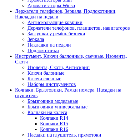
Ароматизаторы Winso
Держатели телефонов, Зеркала, Подлокотники,
Накладки на педали
Антискользящие коврики
Держатели телефонов, планшетов, навигаторов
Заглушки у ремінь безпеки
Зеркала
Накладки на педали
Подлокотники
Инструмент, Ключи баллонные, свечные, Изолента,
Скотч
Изолента, Скотч, Антискрип
Ключи балонные
Ключи свечные
Наборы инструментов
Колпаки, Брызговики, Рамки номера, Насадки на
глушитель
Брызговики модельные
Брызговики универсальные
Колпаки на колеса
Колпаки R14
Колпаки R15
Колпаки R16
Насадки на глушитель, прямотоки