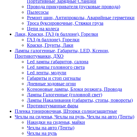
Портативные Зарядные Станции
Провода прикуривателя (пусковые провода)
Пылесосы
Ремонт шин, Антипроколы, Аварийные герметики
Троса буксировочные, Стяжки груза
Цепи на колеса
Лаки, Краски, ГАЗ (в баллоне), Горелки
ГАЗ (в баллоне), Горелки
Краски, Грунты, Лаки
Лампы галогенные, Габариты, LED, Ксенон,
Противотуманки, ДХО
Led лампы габаритов, салона
Led лампы головного света
Led ленты, модули
Габариты и стоп сигналы
Дневные ходовые огни
Ксеноновые лампы, Блоки розжига, Провода
Лампы Галогенные (головной свет)
Лампы Накаливания (габариты, стопы, повороты)
Противотуманные фары
Пленка тонировочная, Шторки солнцезащитные
Чехлы на сиденья, Чехлы на руль, Чехлы на авто (Тенты)
Накидки на сиденья, майки
Чехлы на авто (Тенты)
Чехлы на руль