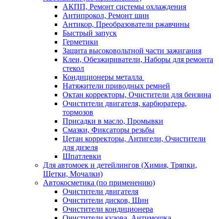
АКПП, Ремонт системы охлаждения
Антипрокол, Ремонт шин
Антикор, Преобразователи ржавчины
Быстрый запуск
Герметики
Защита высоковольтной части зажигания
Клеи, Обезжириватели, Наборы для ремонта
стекол
Кондиционеры металла
Натяжители приводных ремней
Октан корректоры, Очистители для бензина
Очистители двигателя, карбюратера,
тормозов
Присадки в масло, Промывки
Смазки, Фиксаторы резьбы
Цетан корректоры, Антигели, Очистители
для дизеля
Шпатлевки
Для автомоек и детейлингов (Химия, Тряпки,
Щетки, Мочалки)
Автокосметика (по применению)
Очистители двигателя
Очистители дисков, Шин
Очистители кондиционера
Очистители кузова, Антимошка