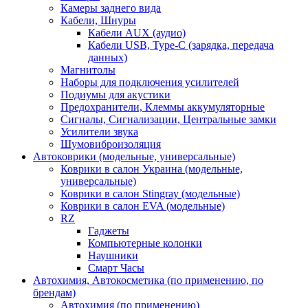
Камеры заднего вида
Кабели, Шнуры
Кабели AUX (аудио)
Кабели USB, Type-C (зарядка, передача
данных)
Магнитолы
Наборы для подключения усилителей
Подиумы для акустики
Предохранители, Клеммы аккумуляторные
Сигналы, Сигнализации, Центральные замки
Усилители звука
Шумовиброизоляция
Автоковрики (модельные, универсальные)
Коврики в салон Украина (модельные,
универсальные)
Коврики в салон Stingray (модельные)
Коврики в салон EVA (модельные)
RZ
Гаджеты
Компьютерные колонки
Наушники
Смарт Часы
Автохимия, Автокосметика (по применению, по
брендам)
Автохимия (по применению)