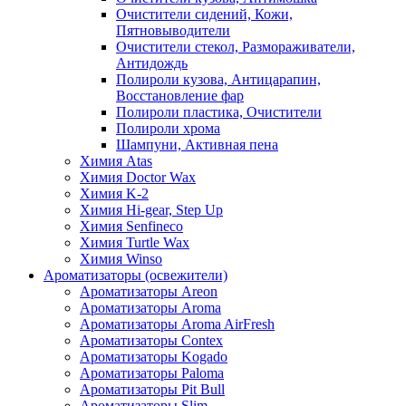
Очистители сидений, Кожи,
Пятновыводители
Очистители стекол, Размораживатели,
Антидождь
Полироли кузова, Антицарапин,
Восстановление фар
Полироли пластика, Очистители
Полироли хрома
Шампуни, Активная пена
Химия Atas
Химия Doctor Wax
Химия K-2
Химия Hi-gear, Step Up
Химия Senfineco
Химия Turtle Wax
Химия Winso
Ароматизаторы (освежители)
Ароматизаторы Areon
Ароматизаторы Aroma
Ароматизаторы Aroma AirFresh
Ароматизаторы Contex
Ароматизаторы Kogado
Ароматизаторы Paloma
Ароматизаторы Pit Bull
Ароматизаторы Slim