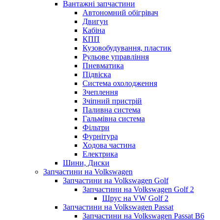
Вантажні запчастини
Автономний обігрівач
Двигун
Кабіна
КПП
Кузовобудування, пластик
Рульове управління
Пневматика
Підвіска
Система охолодження
Зчеплення
Зчіпний пристрій
Паливна система
Гальмівна система
Фільтри
Фурнітура
Ходова частина
Електрика
Шини, Диски
Запчастини на Volkswagen
Запчастини на Volkswagen Golf
Запчастини на Volkswagen Golf 2
Шрус на VW Golf 2
Запчастини на Volkswagen Passat
Запчастини на Volkswagen Passat B6