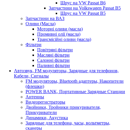
Шрус на VW Passat B6
Запчастини на Volkswagen Passat B5
Шрус на VW Passat B5
Запчастини на ВАЗ
Оливи (Масла)
Моторні оливи (масла)
Промивні олії (масла)
Трансмісійні оливи (масла)
Фільтри
Повітряні фільтри
Масляні фільтри
Салонні фільтри
Паливні фільтри
Автозвук, FM модуляторы, Зарядные для телефонов,
Кабели, Сигналы
FM модуляторы, Bluetooth адаптеры, Накопители
(флешки)
POWER BANK, Портативные Зарядные Станции
Антенны
Видеорегистраторы
Двойники, Тройники прикуривателя,
Прикуриватели
Динамики, Акустика
Зарядные для телефона, часы, вольтметры,
сканеры