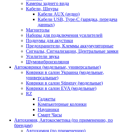
Камеры заднего вида
Кабели, Шнуры
Кабели AUX (аудио)
Кабели USB, Type-C (зарядка, передача
данных)
Магнитолы
Наборы для подключения усилителей
Подиумы для акустики
Предохранители, Клеммы аккумуляторные
Сигналы, Сигнализации, Центральные замки
Усилители звука
Шумовиброизоляция
Автоковрики (модельные, универсальные)
Коврики в салон Украина (модельные,
универсальные)
Коврики в салон Stingray (модельные)
Коврики в салон EVA (модельные)
RZ
Гаджеты
Компьютерные колонки
Наушники
Смарт Часы
Автохимия, Автокосметика (по применению, по
брендам)
Автохимия (по применению)