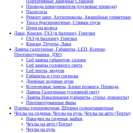
Портативные Зарядные Станции
Провода прикуривателя (пусковые провода)
Пылесосы
Ремонт шин, Антипроколы, Аварийные герметики
Троса буксировочные, Стяжки груза
Цепи на колеса
Лаки, Краски, ГАЗ (в баллоне), Горелки
ГАЗ (в баллоне), Горелки
Краски, Грунты, Лаки
Лампы галогенные, Габариты, LED, Ксенон,
Противотуманки, ДХО
Led лампы габаритов, салона
Led лампы головного света
Led ленты, модули
Габариты и стоп сигналы
Дневные ходовые огни
Ксеноновые лампы, Блоки розжига, Провода
Лампы Галогенные (головной свет)
Лампы Накаливания (габариты, стопы, повороты)
Противотуманные фары
Пленка тонировочная, Шторки солнцезащитные
Чехлы на сиденья, Чехлы на руль, Чехлы на авто (Тенты)
Накидки на сиденья, майки
Чехлы на авто (Тенты)
Чехлы на руль