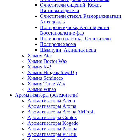
Очистители сидений, Кожи,
Пятновыводители
Очистители стекол, Размораживатели,
Антидождь
Полироли кузова, Антицарапин,
Восстановление фар
Полироли пластика, Очистители
Полироли хрома
Шампуни, Активная пена
Химия Atas
Химия Doctor Wax
Химия K-2
Химия Hi-gear, Step Up
Химия Senfineco
Химия Turtle Wax
Химия Winso
Ароматизаторы (освежители)
Ароматизаторы Areon
Ароматизаторы Aroma
Ароматизаторы Aroma AirFresh
Ароматизаторы Contex
Ароматизаторы Kogado
Ароматизаторы Paloma
Ароматизаторы Pit Bull
Ароматизаторы Slim