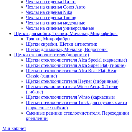
Чехлы на сиденья Пилот
Чехлы на сиденья Союз Авто
Чехлы на сиденья Nika
Чехлы на сиденья Tuning
Чехлы на сиденья модельные
Чехлы на сиденья универсальные
Щетки для мойки, Тряпки, Мочалки, Микрофибры
Тряпки, Микрофибры
Щетки скребки, Щетки антистатик
Щетки для мойки, Мочалки, Водосгоны
Щетки стеклоочистителя (дворники)
Щетки стеклоочистителя Alca Special (каркасные)
Щетки стеклоочистителя Alca Super Flat (гибкие)
Щетки стеклоочистителя Alca Rear Flat, Rear
Classic (задние)
Щетки стеклоочистителя Heyner (гибридные)
Щеткистеклоочистителя Winso Aero, X-Treme
(гибкие)
Щетки стеклоочистителя Winso (каркасные)
Щетки стеклоочистителя Truck для грузовых авто
(каркасные / гибкие)
Сменные резинки стеклоочистителя, Переходники
креплений
Мій кабінет