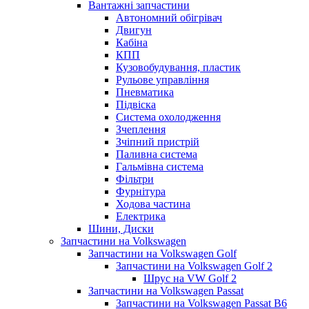
Вантажні запчастини
Автономний обігрівач
Двигун
Кабіна
КПП
Кузовобудування, пластик
Рульове управління
Пневматика
Підвіска
Система охолодження
Зчеплення
Зчіпний пристрій
Паливна система
Гальмівна система
Фільтри
Фурнітура
Ходова частина
Електрика
Шини, Диски
Запчастини на Volkswagen
Запчастини на Volkswagen Golf
Запчастини на Volkswagen Golf 2
Шрус на VW Golf 2
Запчастини на Volkswagen Passat
Запчастини на Volkswagen Passat B6