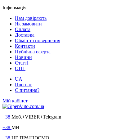
Інформація
Нам довіряють
Як замовити
Оплата
Доставка
Обмін та повернення
Контакти
Публічна оферта
Новини
Статті
ОПТ
UA
Про нас
Є питання?
Мій кабінет
+38
Моб.+VIBER+Telegram
+38
МИ
+38
НЕ ПРАЦЮЄМО