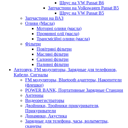
Шрус на VW Passat B6
Запчастини на Volkswagen Passat B5
Шрус на VW Passat B5
Запчастини на ВАЗ
Оливи (Масла)
Моторні оливи (масла)
Промивні олії (масла)
Трансмісійні оливи (масла)
Фільтри
Повітряні фільтри
Масляні фільтри
Салонні фільтри
Паливні фільтри
Автозвук, FM модуляторы, Зарядные для телефонов,
Кабели, Сигналы
FM модуляторы, Bluetooth адаптеры, Накопители
(флешки)
POWER BANK, Портативные Зарядные Станции
Антенны
Видеорегистраторы
Двойники, Тройники прикуривателя,
Прикуриватели
Динамики, Акустика
Зарядные для телефона, часы, вольтметры,
сканеры