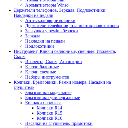
Ароматизаторы Winso
Держатели телефонов, Зеркала, Подлокотники,
Накладки на педали
Антискользящие коврики
Держатели телефонов, планшетов, навигаторов
Заглушки у ремінь безпеки
Зеркала
Накладки на педали
Подлокотники
Инструмент, Ключи баллонные, свечные, Изолента,
Скотч
Изолента, Скотч, Антискрип
Ключи балонные
Ключи свечные
Наборы инструментов
Колпаки, Брызговики, Рамки номера, Насадки на
глушитель
Брызговики модельные
Брызговики универсальные
Колпаки на колеса
Колпаки R14
Колпаки R15
Колпаки R16
Насадки на глушитель, прямотоки