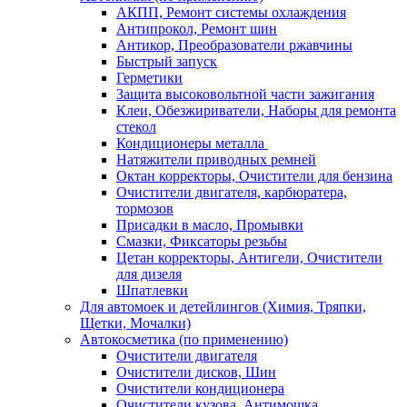
АКПП, Ремонт системы охлаждения
Антипрокол, Ремонт шин
Антикор, Преобразователи ржавчины
Быстрый запуск
Герметики
Защита высоковольтной части зажигания
Клеи, Обезжириватели, Наборы для ремонта
стекол
Кондиционеры металла
Натяжители приводных ремней
Октан корректоры, Очистители для бензина
Очистители двигателя, карбюратера,
тормозов
Присадки в масло, Промывки
Смазки, Фиксаторы резьбы
Цетан корректоры, Антигели, Очистители
для дизеля
Шпатлевки
Для автомоек и детейлингов (Химия, Тряпки,
Щетки, Мочалки)
Автокосметика (по применению)
Очистители двигателя
Очистители дисков, Шин
Очистители кондиционера
Очистители кузова, Антимошка