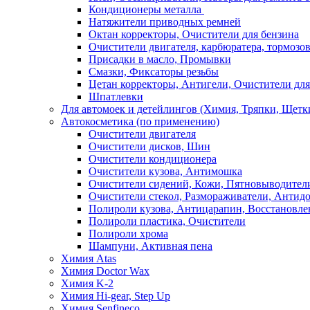
Кондиционеры металла
Натяжители приводных ремней
Октан корректоры, Очистители для бензина
Очистители двигателя, карбюратера, тормозо
Присадки в масло, Промывки
Смазки, Фиксаторы резьбы
Цетан корректоры, Антигели, Очистители для
Шпатлевки
Для автомоек и детейлингов (Химия, Тряпки, Щетк
Автокосметика (по применению)
Очистители двигателя
Очистители дисков, Шин
Очистители кондиционера
Очистители кузова, Антимошка
Очистители сидений, Кожи, Пятновыводител
Очистители стекол, Размораживатели, Антид
Полироли кузова, Антицарапин, Восстановле
Полироли пластика, Очистители
Полироли хрома
Шампуни, Активная пена
Химия Atas
Химия Doctor Wax
Химия K-2
Химия Hi-gear, Step Up
Химия Senfineco