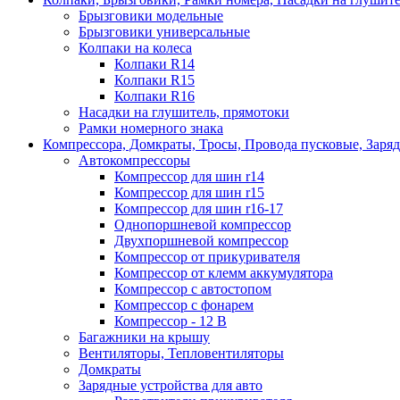
Брызговики модельные
Брызговики универсальные
Колпаки на колеса
Колпаки R14
Колпаки R15
Колпаки R16
Насадки на глушитель, прямотоки
Рамки номерного знака
Компрессора, Домкраты, Тросы, Провода пусковые, Заря
Автокомпрессоры
Компрессор для шин r14
Компрессор для шин r15
Компрессор для шин r16-17
Однопоршневой компрессор
Двухпоршневой компрессор
Компрессор от прикуривателя
Компрессор от клемм аккумулятора
Компрессор с автостопом
Компрессор с фонарем
Компрессор - 12 В
Багажники на крышу
Вентиляторы, Тепловентиляторы
Домкраты
Зарядные устройства для авто