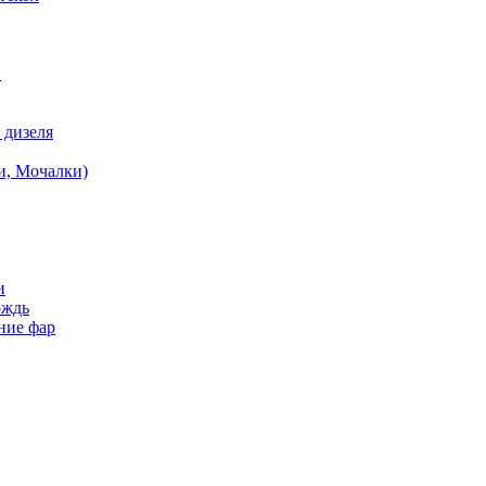
в
 дизеля
и, Мочалки)
и
ождь
ние фар