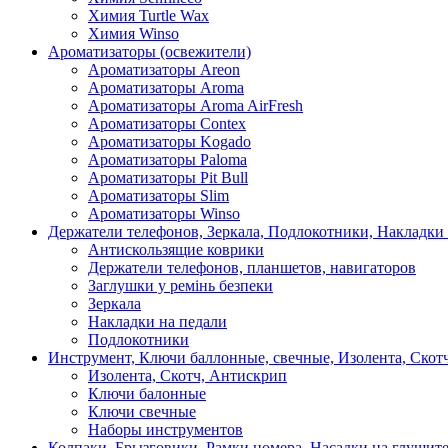
Химия Turtle Wax
Химия Winso
Ароматизаторы (освежители)
Ароматизаторы Areon
Ароматизаторы Aroma
Ароматизаторы Aroma AirFresh
Ароматизаторы Contex
Ароматизаторы Kogado
Ароматизаторы Paloma
Ароматизаторы Pit Bull
Ароматизаторы Slim
Ароматизаторы Winso
Держатели телефонов, Зеркала, Подлокотники, Накладки
Антискользящие коврики
Держатели телефонов, планшетов, навигаторов
Заглушки у ремінь безпеки
Зеркала
Накладки на педали
Подлокотники
Инструмент, Ключи баллонные, свечные, Изолента, Скот
Изолента, Скотч, Антискрип
Ключи балонные
Ключи свечные
Наборы инструментов
Колпаки, Брызговики, Рамки номера, Насадки на глушит