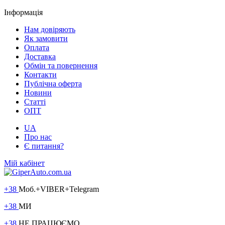
Інформація
Нам довіряють
Як замовити
Оплата
Доставка
Обмін та повернення
Контакти
Публічна оферта
Новини
Статті
ОПТ
UA
Про нас
Є питання?
Мій кабінет
+38
Моб.+VIBER+Telegram
+38
МИ
+38
НЕ ПРАЦЮЄМО