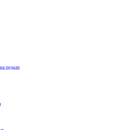
 на педали
ч
ель