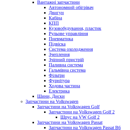
Вантажні запчастини
Автономний обігрівач
Двигун
Кабіна
КПП
Кузовобудування, пластик
Рульове управління
Пневматика
Підвіска
Система охолодження
Зчеплення
Зчіпний пристрій
Паливна система
Гальмівна система
Фільтри
Фурнітура
Ходова частина
Електрика
Шини, Диски
Запчастини на Volkswagen
Запчастини на Volkswagen Golf
Запчастини на Volkswagen Golf 2
Шрус на VW Golf 2
Запчастини на Volkswagen Passat
Запчастини на Volkswagen Passat B6