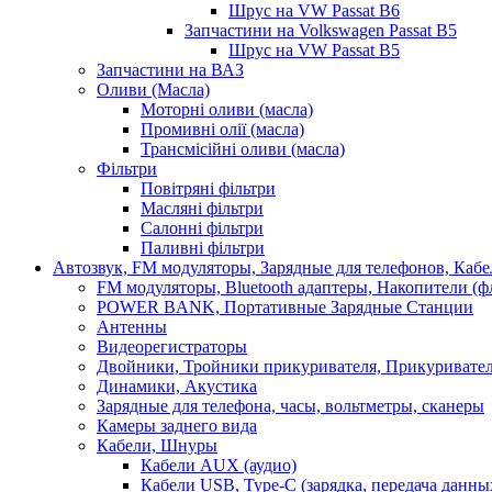
Шрус на VW Passat B6
Запчастини на Volkswagen Passat B5
Шрус на VW Passat B5
Запчастини на ВАЗ
Оливи (Масла)
Моторні оливи (масла)
Промивні олії (масла)
Трансмісійні оливи (масла)
Фільтри
Повітряні фільтри
Масляні фільтри
Салонні фільтри
Паливні фільтри
Автозвук, FM модуляторы, Зарядные для телефонов, Каб
FM модуляторы, Bluetooth адаптеры, Накопители (
POWER BANK, Портативные Зарядные Станции
Антенны
Видеорегистраторы
Двойники, Тройники прикуривателя, Прикуривате
Динамики, Акустика
Зарядные для телефона, часы, вольтметры, сканеры
Камеры заднего вида
Кабели, Шнуры
Кабели AUX (аудио)
Кабели USB, Type-C (зарядка, передача данны