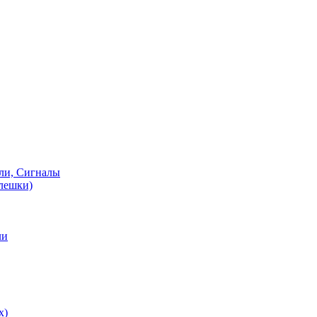
ели, Сигналы
флешки)
ли
х)