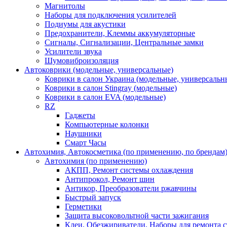
Магнитолы
Наборы для подключения усилителей
Подиумы для акустики
Предохранители, Клеммы аккумуляторные
Сигналы, Сигнализации, Центральные замки
Усилители звука
Шумовиброизоляция
Автоковрики (модельные, универсальные)
Коврики в салон Украина (модельные, универсальн
Коврики в салон Stingray (модельные)
Коврики в салон EVA (модельные)
RZ
Гаджеты
Компьютерные колонки
Наушники
Смарт Часы
Автохимия, Автокосметика (по применению, по брендам
Автохимия (по применению)
АКПП, Ремонт системы охлаждения
Антипрокол, Ремонт шин
Антикор, Преобразователи ржавчины
Быстрый запуск
Герметики
Защита высоковольтной части зажигания
Клеи, Обезжириватели, Наборы для ремонта с