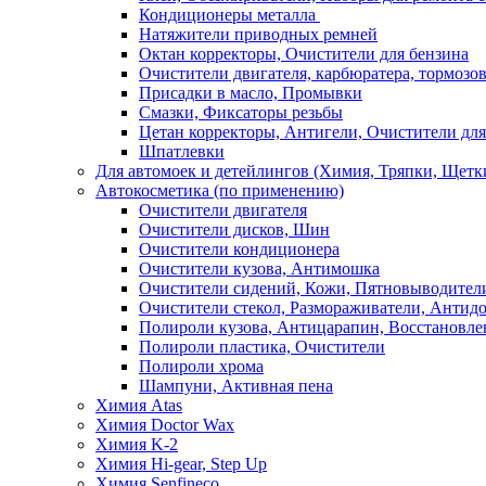
Кондиционеры металла
Натяжители приводных ремней
Октан корректоры, Очистители для бензина
Очистители двигателя, карбюратера, тормозо
Присадки в масло, Промывки
Смазки, Фиксаторы резьбы
Цетан корректоры, Антигели, Очистители для
Шпатлевки
Для автомоек и детейлингов (Химия, Тряпки, Щетк
Автокосметика (по применению)
Очистители двигателя
Очистители дисков, Шин
Очистители кондиционера
Очистители кузова, Антимошка
Очистители сидений, Кожи, Пятновыводител
Очистители стекол, Размораживатели, Антид
Полироли кузова, Антицарапин, Восстановле
Полироли пластика, Очистители
Полироли хрома
Шампуни, Активная пена
Химия Atas
Химия Doctor Wax
Химия K-2
Химия Hi-gear, Step Up
Химия Senfineco