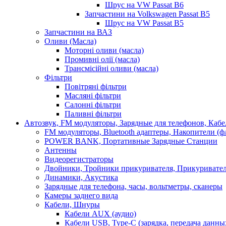
Шрус на VW Passat B6
Запчастини на Volkswagen Passat B5
Шрус на VW Passat B5
Запчастини на ВАЗ
Оливи (Масла)
Моторні оливи (масла)
Промивні олії (масла)
Трансмісійні оливи (масла)
Фільтри
Повітряні фільтри
Масляні фільтри
Салонні фільтри
Паливні фільтри
Автозвук, FM модуляторы, Зарядные для телефонов, Каб
FM модуляторы, Bluetooth адаптеры, Накопители (
POWER BANK, Портативные Зарядные Станции
Антенны
Видеорегистраторы
Двойники, Тройники прикуривателя, Прикуривате
Динамики, Акустика
Зарядные для телефона, часы, вольтметры, сканеры
Камеры заднего вида
Кабели, Шнуры
Кабели AUX (аудио)
Кабели USB, Type-C (зарядка, передача данны