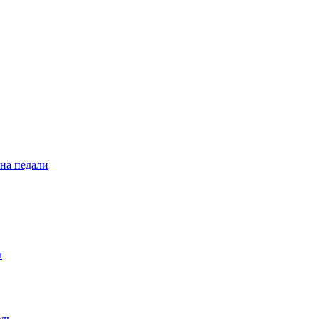
 на педали
ч
ель