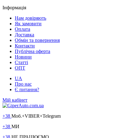
Інформація
Нам довіряють
Як замовити
Оплата
Доставка
Обмін та повернення
Контакти
Публічна оферта
Новини
Статті
ОПТ
UA
Про нас
Є питання?
Мій кабінет
+38
Моб.+VIBER+Telegram
+38
МИ
+38
НЕ ПРАЦЮЄМО