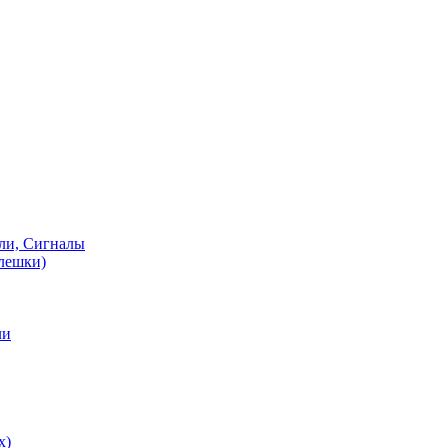
ели, Сигналы
флешки)
ли
х)