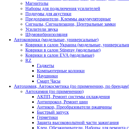
Магнитолы
Наборы для подключения усилителей
Подиумы для акустики
Предохранители, Клеммы аккумуляторные
Сигналы, Сигнализации, Центральные замки
Усилители звука
Шумовиброизоляция
Автоковрики (модельные, универсальные)
Коврики в салон Украина (модельные, универсальн
Коврики в салон Stingray (модельные)
Коврики в салон EVA (модельные)
RZ
Гаджеты
Компьютерные колонки
Наушники
Смарт Часы
Автохимия, Автокосметика (по применению, по брендам
Автохимия (по применению)
АКПП, Ремонт системы охлаждения
Антипрокол, Ремонт шин
Антикор, Преобразователи ржавчины
Быстрый запуск
Герметики
Защита высоковольтной части зажигания
Клеи, Обезжириватели, Наборы для ремонта с