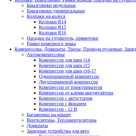
Брызговики модельные
Брызговики универсальные
Колпаки на колеса
Колпаки R14
Колпаки R15
Колпаки R16
Насадки на глушитель, прямотоки
Рамки номерного знака
Компрессора, Домкраты, Тросы, Провода пусковые, Заря
Автокомпрессоры
Компрессор для шин r14
Компрессор для шин r15
Компрессор для шин r16-17
Однопоршневой компрессор
Двухпоршневой компрессор
Компрессор от прикуривателя
Компрессор от клемм аккумулятора
Компрессор с автостопом
Компрессор с фонарем
Компрессор - 12 В
Багажники на крышу
Вентиляторы, Тепловентиляторы
Домкраты
Зарядные устройства для авто