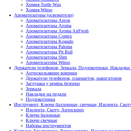
Химия Turtle Wax
Химия Winso
Ароматизаторы (освежители)
Ароматизаторы Areon
Ароматизаторы Aroma
Ароматизаторы Aroma AirFresh
Ароматизаторы Contex
Ароматизаторы Kogado
Ароматизаторы Paloma
Ароматизаторы Pit Bull
Ароматизаторы Slim
Ароматизаторы Winso
Держатели телефонов, Зеркала, Подлокотники, Накладки
Антискользящие коврики
Держатели телефонов, планшетов, навигаторов
Заглушки у ремінь безпеки
Зеркала
Накладки на педали
Подлокотники
Инструмент, Ключи баллонные, свечные, Изолента, Скот
Изолента, Скотч, Антискрип
Ключи балонные
Ключи свечные
Наборы инструментов
Колпаки, Брызговики, Рамки номера, Насадки на глушит