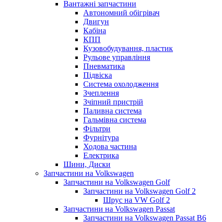
Вантажні запчастини
Автономний обігрівач
Двигун
Кабіна
КПП
Кузовобудування, пластик
Рульове управління
Пневматика
Підвіска
Система охолодження
Зчеплення
Зчіпний пристрій
Паливна система
Гальмівна система
Фільтри
Фурнітура
Ходова частина
Електрика
Шини, Диски
Запчастини на Volkswagen
Запчастини на Volkswagen Golf
Запчастини на Volkswagen Golf 2
Шрус на VW Golf 2
Запчастини на Volkswagen Passat
Запчастини на Volkswagen Passat B6