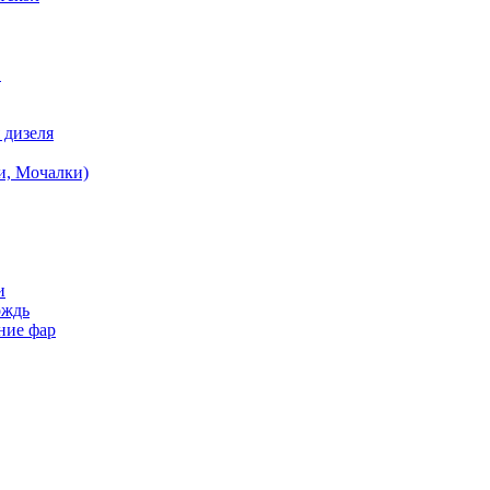
в
 дизеля
и, Мочалки)
и
ождь
ние фар