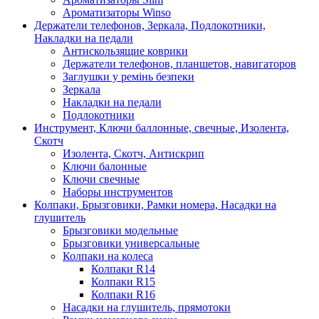
Ароматизаторы Winso
Держатели телефонов, Зеркала, Подлокотники,
Накладки на педали
Антискользящие коврики
Держатели телефонов, планшетов, навигаторов
Заглушки у ремінь безпеки
Зеркала
Накладки на педали
Подлокотники
Инструмент, Ключи баллонные, свечные, Изолента,
Скотч
Изолента, Скотч, Антискрип
Ключи балонные
Ключи свечные
Наборы инструментов
Колпаки, Брызговики, Рамки номера, Насадки на
глушитель
Брызговики модельные
Брызговики универсальные
Колпаки на колеса
Колпаки R14
Колпаки R15
Колпаки R16
Насадки на глушитель, прямотоки