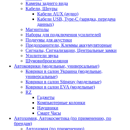
Камеры заднего вида
Кабели, Шнуры
Кабели AUX (аудио)
Кабели USB, Type-C (зарядка, передача
данных)
Магнитолы
Наборы для подключения усилителей
Подиумы для акустики
Предохранители, Клеммы аккумуляторные
Сигналы, Сигнализации, Центральные замки
Усилители звука
Шумовиброизоляция
Автоковрики (модельные, универсальные)
Коврики в салон Украина (модельные,
универсальные)
Коврики в салон Stingray (модельные)
Коврики в салон EVA (модельные)
RZ
Гаджеты
Компьютерные колонки
Наушники
Смарт Часы
Автохимия, Автокосметика (по применению, по
брендам)
Автохимия (по применению)