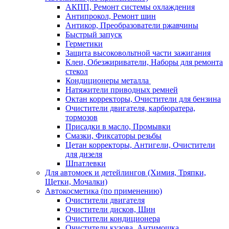
АКПП, Ремонт системы охлаждения
Антипрокол, Ремонт шин
Антикор, Преобразователи ржавчины
Быстрый запуск
Герметики
Защита высоковольтной части зажигания
Клеи, Обезжириватели, Наборы для ремонта
стекол
Кондиционеры металла
Натяжители приводных ремней
Октан корректоры, Очистители для бензина
Очистители двигателя, карбюратера,
тормозов
Присадки в масло, Промывки
Смазки, Фиксаторы резьбы
Цетан корректоры, Антигели, Очистители
для дизеля
Шпатлевки
Для автомоек и детейлингов (Химия, Тряпки,
Щетки, Мочалки)
Автокосметика (по применению)
Очистители двигателя
Очистители дисков, Шин
Очистители кондиционера
Очистители кузова, Антимошка