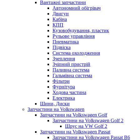
Вантажні запчастини
Автономний обігрівач
Двигун
Кабіна
КПП
Кузовобудування, пластик
Рульове управління
Пневматика
Підвіска
Система охолодження
Зчеплення
Зчіпний пристрій
Паливна система
Гальмівна система
Фільтри
Фурнітура
Ходова частина
Електрика
Шини, Диски
Запчастини на Volkswagen
Запчастини на Volkswagen Golf
Запчастини на Volkswagen Golf 2
Шрус на VW Golf 2
Запчастини на Volkswagen Passat
Запчастини на Volkswagen Passat B6