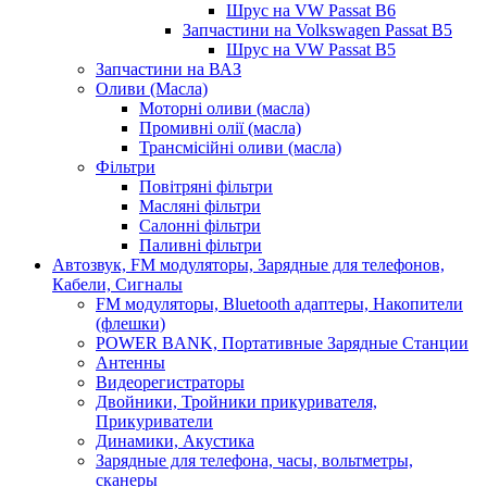
Шрус на VW Passat B6
Запчастини на Volkswagen Passat B5
Шрус на VW Passat B5
Запчастини на ВАЗ
Оливи (Масла)
Моторні оливи (масла)
Промивні олії (масла)
Трансмісійні оливи (масла)
Фільтри
Повітряні фільтри
Масляні фільтри
Салонні фільтри
Паливні фільтри
Автозвук, FM модуляторы, Зарядные для телефонов,
Кабели, Сигналы
FM модуляторы, Bluetooth адаптеры, Накопители
(флешки)
POWER BANK, Портативные Зарядные Станции
Антенны
Видеорегистраторы
Двойники, Тройники прикуривателя,
Прикуриватели
Динамики, Акустика
Зарядные для телефона, часы, вольтметры,
сканеры