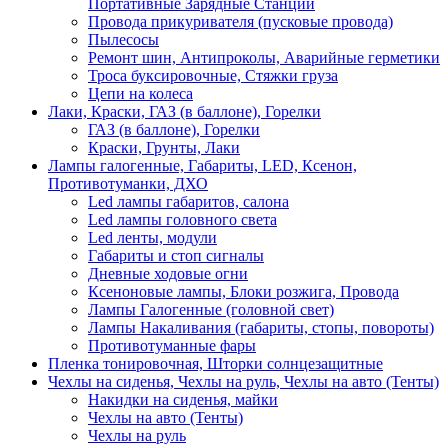
Портативные Зарядные Станции
Провода прикуривателя (пусковые провода)
Пылесосы
Ремонт шин, Антипроколы, Аварийные герметики
Троса буксировочные, Стяжки груза
Цепи на колеса
Лаки, Краски, ГАЗ (в баллоне), Горелки
ГАЗ (в баллоне), Горелки
Краски, Грунты, Лаки
Лампы галогенные, Габариты, LED, Ксенон,
Противотуманки, ДХО
Led лампы габаритов, салона
Led лампы головного света
Led ленты, модули
Габариты и стоп сигналы
Дневные ходовые огни
Ксеноновые лампы, Блоки розжига, Провода
Лампы Галогенные (головной свет)
Лампы Накаливания (габариты, стопы, повороты)
Противотуманные фары
Пленка тонировочная, Шторки солнцезащитные
Чехлы на сиденья, Чехлы на руль, Чехлы на авто (Тенты)
Накидки на сиденья, майки
Чехлы на авто (Тенты)
Чехлы на руль