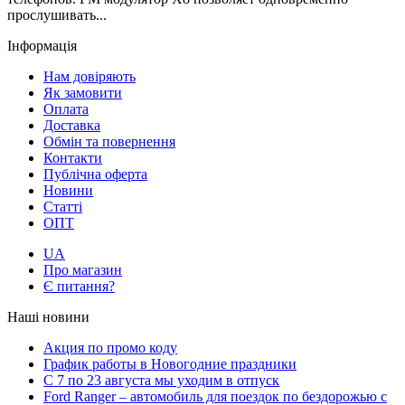
прослушивать...
Інформація
Нам довіряють
Як замовити
Оплата
Доставка
Обмін та повернення
Контакти
Публічна оферта
Новини
Статті
ОПТ
UA
Про магазин
Є питання?
Наші новини
Акция по промо коду
График работы в Новогодние праздники
С 7 по 23 августа мы уходим в отпуск
Ford Ranger – автомобиль для поездок по бездорожью с