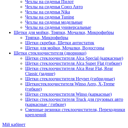
Чехлы на сиденья Пилот
Чехлы на сиденья Союз Авто
Чехлы на сиденья Nika
Чехлы на сиденья Tuning
Чехлы на сиденья модельные
Чехлы на сиденья универсальные
Щетки для мойки, Тряпки, Мочалки, Микрофибры
Тряпки, Микрофибры
Щетки скребки, Щетки антистатик
Щетки для мойки, Мочалки, Водосгоны
Щетки стеклоочистителя (дворники)
Щетки стеклоочистителя Alca Special (каркасные)
Щетки стеклоочистителя Alca Super Flat (гибкие)
Щетки стеклоочистителя Alca Rear Flat, Rear
Classic (задние)
Щетки стеклоочистителя Heyner (гибридные)
Щеткистеклоочистителя Winso Aero, X-Treme
(гибкие)
Щетки стеклоочистителя Winso (каркасные)
Щетки стеклоочистителя Truck для грузовых авто
(каркасные / гибкие)
Сменные резинки стеклоочистителя, Переходники
креплений
Мій кабінет