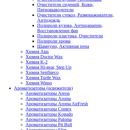
Очистители сидений, Кожи,
Пятновыводители
Очистители стекол, Размораживатели,
Антидождь
Полироли кузова, Антицарапин,
Восстановление фар
Полироли пластика, Очистители
Полироли хрома
Шампуни, Активная пена
Химия Atas
Химия Doctor Wax
Химия K-2
Химия Hi-gear, Step Up
Химия Senfineco
Химия Turtle Wax
Химия Winso
Ароматизаторы (освежители)
Ароматизаторы Areon
Ароматизаторы Aroma
Ароматизаторы Aroma AirFresh
Ароматизаторы Contex
Ароматизаторы Kogado
Ароматизаторы Paloma
Ароматизаторы Pit Bull
Ароматизаторы Slim