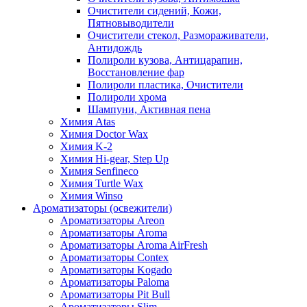
Очистители сидений, Кожи,
Пятновыводители
Очистители стекол, Размораживатели,
Антидождь
Полироли кузова, Антицарапин,
Восстановление фар
Полироли пластика, Очистители
Полироли хрома
Шампуни, Активная пена
Химия Atas
Химия Doctor Wax
Химия K-2
Химия Hi-gear, Step Up
Химия Senfineco
Химия Turtle Wax
Химия Winso
Ароматизаторы (освежители)
Ароматизаторы Areon
Ароматизаторы Aroma
Ароматизаторы Aroma AirFresh
Ароматизаторы Contex
Ароматизаторы Kogado
Ароматизаторы Paloma
Ароматизаторы Pit Bull
Ароматизаторы Slim