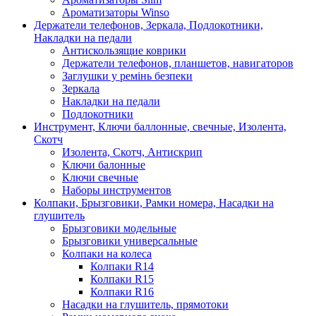
Ароматизаторы Winso
Держатели телефонов, Зеркала, Подлокотники,
Накладки на педали
Антискользящие коврики
Держатели телефонов, планшетов, навигаторов
Заглушки у ремінь безпеки
Зеркала
Накладки на педали
Подлокотники
Инструмент, Ключи баллонные, свечные, Изолента,
Скотч
Изолента, Скотч, Антискрип
Ключи балонные
Ключи свечные
Наборы инструментов
Колпаки, Брызговики, Рамки номера, Насадки на
глушитель
Брызговики модельные
Брызговики универсальные
Колпаки на колеса
Колпаки R14
Колпаки R15
Колпаки R16
Насадки на глушитель, прямотоки