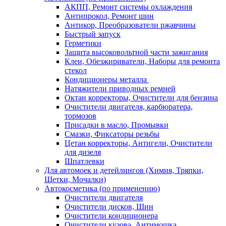
АКПП, Ремонт системы охлаждения
Антипрокол, Ремонт шин
Антикор, Преобразователи ржавчины
Быстрый запуск
Герметики
Защита высоковольтной части зажигания
Клеи, Обезжириватели, Наборы для ремонта
стекол
Кондиционеры металла
Натяжители приводных ремней
Октан корректоры, Очистители для бензина
Очистители двигателя, карбюратера,
тормозов
Присадки в масло, Промывки
Смазки, Фиксаторы резьбы
Цетан корректоры, Антигели, Очистители
для дизеля
Шпатлевки
Для автомоек и детейлингов (Химия, Тряпки,
Щетки, Мочалки)
Автокосметика (по применению)
Очистители двигателя
Очистители дисков, Шин
Очистители кондиционера
Очистители кузова, Антимошка