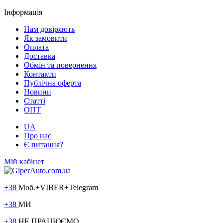
Інформація
Нам довіряють
Як замовити
Оплата
Доставка
Обмін та повернення
Контакти
Публічна оферта
Новини
Статті
ОПТ
UA
Про нас
Є питання?
Мій кабінет
+38
Моб.+VIBER+Telegram
+38
МИ
+38
НЕ ПРАЦЮЄМО