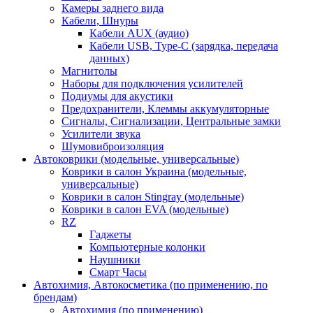
Камеры заднего вида
Кабели, Шнуры
Кабели AUX (аудио)
Кабели USB, Type-C (зарядка, передача
данных)
Магнитолы
Наборы для подключения усилителей
Подиумы для акустики
Предохранители, Клеммы аккумуляторные
Сигналы, Сигнализации, Центральные замки
Усилители звука
Шумовиброизоляция
Автоковрики (модельные, универсальные)
Коврики в салон Украина (модельные,
универсальные)
Коврики в салон Stingray (модельные)
Коврики в салон EVA (модельные)
RZ
Гаджеты
Компьютерные колонки
Наушники
Смарт Часы
Автохимия, Автокосметика (по применению, по
брендам)
Автохимия (по применению)