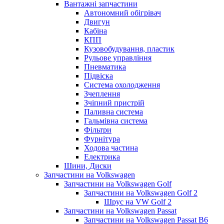
Вантажні запчастини
Автономний обігрівач
Двигун
Кабіна
КПП
Кузовобудування, пластик
Рульове управління
Пневматика
Підвіска
Система охолодження
Зчеплення
Зчіпний пристрій
Паливна система
Гальмівна система
Фільтри
Фурнітура
Ходова частина
Електрика
Шини, Диски
Запчастини на Volkswagen
Запчастини на Volkswagen Golf
Запчастини на Volkswagen Golf 2
Шрус на VW Golf 2
Запчастини на Volkswagen Passat
Запчастини на Volkswagen Passat B6