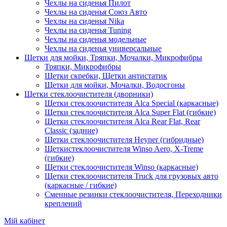
Чехлы на сиденья Пилот
Чехлы на сиденья Союз Авто
Чехлы на сиденья Nika
Чехлы на сиденья Tuning
Чехлы на сиденья модельные
Чехлы на сиденья универсальные
Щетки для мойки, Тряпки, Мочалки, Микрофибры
Тряпки, Микрофибры
Щетки скребки, Щетки антистатик
Щетки для мойки, Мочалки, Водосгоны
Щетки стеклоочистителя (дворники)
Щетки стеклоочистителя Alca Special (каркасные)
Щетки стеклоочистителя Alca Super Flat (гибкие)
Щетки стеклоочистителя Alca Rear Flat, Rear
Classic (задние)
Щетки стеклоочистителя Heyner (гибридные)
Щеткистеклоочистителя Winso Aero, X-Treme
(гибкие)
Щетки стеклоочистителя Winso (каркасные)
Щетки стеклоочистителя Truck для грузовых авто
(каркасные / гибкие)
Сменные резинки стеклоочистителя, Переходники
креплений
Мій кабінет