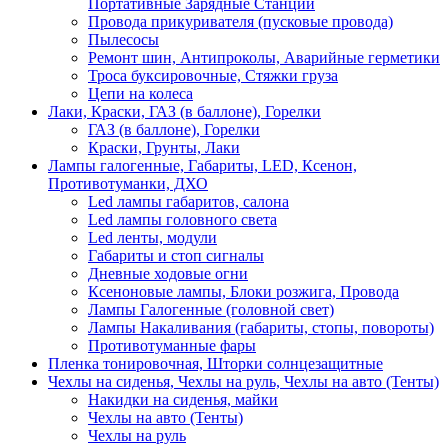
Портативные Зарядные Станции
Провода прикуривателя (пусковые провода)
Пылесосы
Ремонт шин, Антипроколы, Аварийные герметики
Троса буксировочные, Стяжки груза
Цепи на колеса
Лаки, Краски, ГАЗ (в баллоне), Горелки
ГАЗ (в баллоне), Горелки
Краски, Грунты, Лаки
Лампы галогенные, Габариты, LED, Ксенон,
Противотуманки, ДХО
Led лампы габаритов, салона
Led лампы головного света
Led ленты, модули
Габариты и стоп сигналы
Дневные ходовые огни
Ксеноновые лампы, Блоки розжига, Провода
Лампы Галогенные (головной свет)
Лампы Накаливания (габариты, стопы, повороты)
Противотуманные фары
Пленка тонировочная, Шторки солнцезащитные
Чехлы на сиденья, Чехлы на руль, Чехлы на авто (Тенты)
Накидки на сиденья, майки
Чехлы на авто (Тенты)
Чехлы на руль