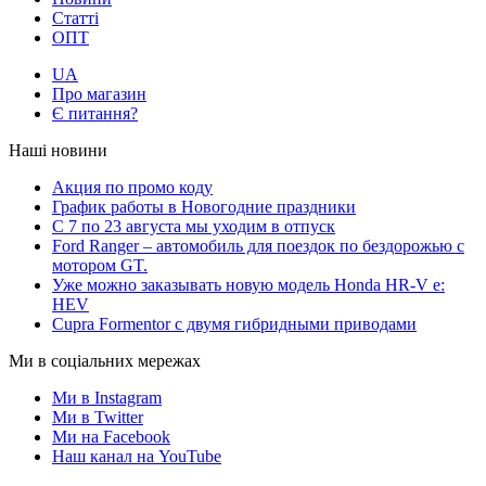
Статті
ОПТ
UA
Про магазин
Є питання?
Наші новини
Акция по промо коду
График работы в Новогодние праздники
С 7 по 23 августа мы уходим в отпуск
Ford Ranger – автомобиль для поездок по бездорожью с
мотором GT.
Уже можно заказывать новую модель Honda HR-V e:
HEV
Cupra Formentor с двумя гибридными приводами
Ми в соціальних мережах
Ми в Instagram
Ми в Twitter
Ми на Facebook
Наш канал на YouTube