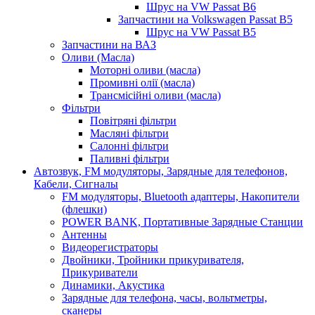
Шрус на VW Passat B6
Запчастини на Volkswagen Passat B5
Шрус на VW Passat B5
Запчастини на ВАЗ
Оливи (Масла)
Моторні оливи (масла)
Промивні олії (масла)
Трансмісійні оливи (масла)
Фільтри
Повітряні фільтри
Масляні фільтри
Салонні фільтри
Паливні фільтри
Автозвук, FM модуляторы, Зарядные для телефонов,
Кабели, Сигналы
FM модуляторы, Bluetooth адаптеры, Накопители
(флешки)
POWER BANK, Портативные Зарядные Станции
Антенны
Видеорегистраторы
Двойники, Тройники прикуривателя,
Прикуриватели
Динамики, Акустика
Зарядные для телефона, часы, вольтметры,
сканеры