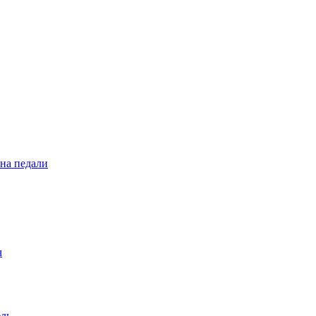
 на педали
ч
ель