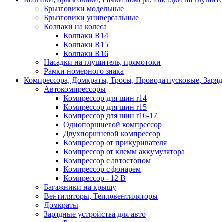
Брызговики модельные
Брызговики универсальные
Колпаки на колеса
Колпаки R14
Колпаки R15
Колпаки R16
Насадки на глушитель, прямотоки
Рамки номерного знака
Компрессора, Домкраты, Тросы, Провода пусковые, Заря
Автокомпрессоры
Компрессор для шин r14
Компрессор для шин r15
Компрессор для шин r16-17
Однопоршневой компрессор
Двухпоршневой компрессор
Компрессор от прикуривателя
Компрессор от клемм аккумулятора
Компрессор с автостопом
Компрессор с фонарем
Компрессор - 12 В
Багажники на крышу
Вентиляторы, Тепловентиляторы
Домкраты
Зарядные устройства для авто