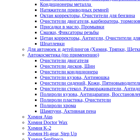
Кондиционеры металла
Натяжители приводных ремней
Октан корректоры, Очистители для бензина
Очистители двигателя, карбюратера, тормозо
Присадки в масло, Промывки
Смазки, Фиксаторы резьбы
Цетан корректоры, Антигели, Очистители для
Шпатлевки
Для автомоек и детейлингов (Химия, Тряпки, Щетк
Автокосметика (по применению)
Очистители двигателя
Очистители дисков, Шин
Очистители кондиционера
Очистители кузова, Антимошка
Очистители сидений, Кожи, Пятновыводител
Очистители стекол, Размораживатели, Антид
Полироли кузова, Антицарапин, Восстановле
Полироли пластика, Очистители
Полироли хрома
Шампуни, Активная пена
Химия Atas
Химия Doctor Wax
Химия K-2
Химия Hi-gear, Step Up
Химия Senfineco