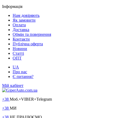
Інформація
Нам довіряють
Як замовити
Оплата
Доставка
Обмін та повернення
Контакти
Публічна оферта
Новини
Статті
ОПТ
UA
Про нас
Є питання?
Мій кабінет
+38
Моб.+VIBER+Telegram
+38
МИ
+38
НЕ ПРАЦЮЄМО