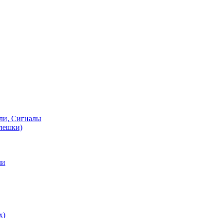
ели, Сигналы
флешки)
ли
х)