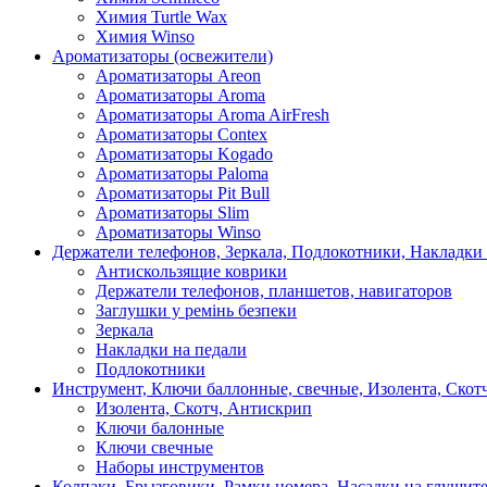
Химия Turtle Wax
Химия Winso
Ароматизаторы (освежители)
Ароматизаторы Areon
Ароматизаторы Aroma
Ароматизаторы Aroma AirFresh
Ароматизаторы Contex
Ароматизаторы Kogado
Ароматизаторы Paloma
Ароматизаторы Pit Bull
Ароматизаторы Slim
Ароматизаторы Winso
Держатели телефонов, Зеркала, Подлокотники, Накладки
Антискользящие коврики
Держатели телефонов, планшетов, навигаторов
Заглушки у ремінь безпеки
Зеркала
Накладки на педали
Подлокотники
Инструмент, Ключи баллонные, свечные, Изолента, Скот
Изолента, Скотч, Антискрип
Ключи балонные
Ключи свечные
Наборы инструментов
Колпаки, Брызговики, Рамки номера, Насадки на глушит