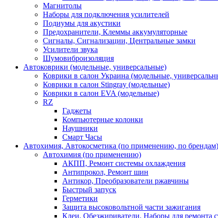
Магнитолы
Наборы для подключения усилителей
Подиумы для акустики
Предохранители, Клеммы аккумуляторные
Сигналы, Сигнализации, Центральные замки
Усилители звука
Шумовиброизоляция
Автоковрики (модельные, универсальные)
Коврики в салон Украина (модельные, универсальн
Коврики в салон Stingray (модельные)
Коврики в салон EVA (модельные)
RZ
Гаджеты
Компьютерные колонки
Наушники
Смарт Часы
Автохимия, Автокосметика (по применению, по брендам
Автохимия (по применению)
АКПП, Ремонт системы охлаждения
Антипрокол, Ремонт шин
Антикор, Преобразователи ржавчины
Быстрый запуск
Герметики
Защита высоковольтной части зажигания
Клеи, Обезжириватели, Наборы для ремонта с