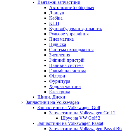
Вантажні запчастини
Автономний обігрівач
Двигун
Кабіна
КПП
Кузовобудування, пластик
Рульове управління
Пневматика
Підвіска
Система охолодження
Зчеплення
Зчіпний пристрій
Паливна система
Гальмівна система
Фільтри
Фурнітура
Ходова частина
Електрика
Шини, Диски
Запчастини на Volkswagen
Запчастини на Volkswagen Golf
Запчастини на Volkswagen Golf 2
Шрус на VW Golf 2
Запчастини на Volkswagen Passat
Запчастини на Volkswagen Passat B6