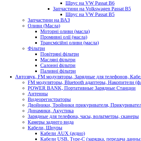
Шрус на VW Passat B6
Запчастини на Volkswagen Passat B5
Шрус на VW Passat B5
Запчастини на ВАЗ
Оливи (Масла)
Моторні оливи (масла)
Промивні олії (масла)
Трансмісійні оливи (масла)
Фільтри
Повітряні фільтри
Масляні фільтри
Салонні фільтри
Паливні фільтри
Автозвук, FM модуляторы, Зарядные для телефонов, Каб
FM модуляторы, Bluetooth адаптеры, Накопители (
POWER BANK, Портативные Зарядные Станции
Антенны
Видеорегистраторы
Двойники, Тройники прикуривателя, Прикуривате
Динамики, Акустика
Зарядные для телефона, часы, вольтметры, сканеры
Камеры заднего вида
Кабели, Шнуры
Кабели AUX (аудио)
Кабели USB, Type-C (зарядка, передача данны