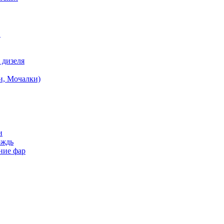
в
 дизеля
и, Мочалки)
и
ождь
ние фар