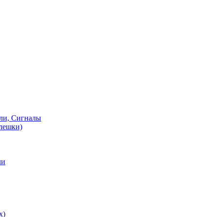
ели, Сигналы
флешки)
ли
х)