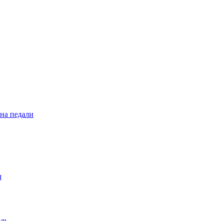
 на педали
ч
ель