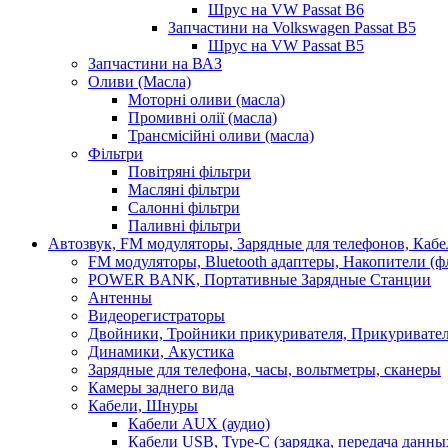
Шрус на VW Passat B6
Запчастини на Volkswagen Passat B5
Шрус на VW Passat B5
Запчастини на ВАЗ
Оливи (Масла)
Моторні оливи (масла)
Промивні олії (масла)
Трансмісійні оливи (масла)
Фільтри
Повітряні фільтри
Масляні фільтри
Салонні фільтри
Паливні фільтри
Автозвук, FM модуляторы, Зарядные для телефонов, Каб
FM модуляторы, Bluetooth адаптеры, Накопители (
POWER BANK, Портативные Зарядные Станции
Антенны
Видеорегистраторы
Двойники, Тройники прикуривателя, Прикуривате
Динамики, Акустика
Зарядные для телефона, часы, вольтметры, сканеры
Камеры заднего вида
Кабели, Шнуры
Кабели AUX (аудио)
Кабели USB, Type-C (зарядка, передача данны