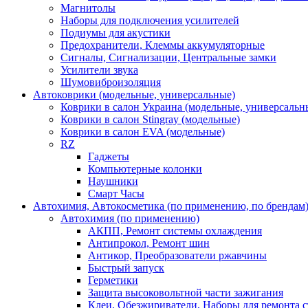
Магнитолы
Наборы для подключения усилителей
Подиумы для акустики
Предохранители, Клеммы аккумуляторные
Сигналы, Сигнализации, Центральные замки
Усилители звука
Шумовиброизоляция
Автоковрики (модельные, универсальные)
Коврики в салон Украина (модельные, универсальн
Коврики в салон Stingray (модельные)
Коврики в салон EVA (модельные)
RZ
Гаджеты
Компьютерные колонки
Наушники
Смарт Часы
Автохимия, Автокосметика (по применению, по брендам
Автохимия (по применению)
АКПП, Ремонт системы охлаждения
Антипрокол, Ремонт шин
Антикор, Преобразователи ржавчины
Быстрый запуск
Герметики
Защита высоковольтной части зажигания
Клеи, Обезжириватели, Наборы для ремонта с