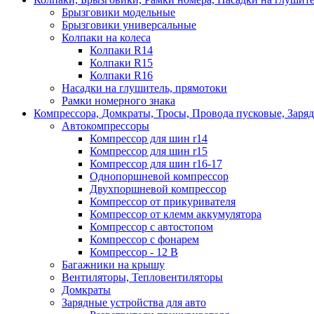
Брызговики модельные
Брызговики универсальные
Колпаки на колеса
Колпаки R14
Колпаки R15
Колпаки R16
Насадки на глушитель, прямотоки
Рамки номерного знака
Компрессора, Домкраты, Тросы, Провода пусковые, Заря
Автокомпрессоры
Компрессор для шин r14
Компрессор для шин r15
Компрессор для шин r16-17
Однопоршневой компрессор
Двухпоршневой компрессор
Компрессор от прикуривателя
Компрессор от клемм аккумулятора
Компрессор с автостопом
Компрессор с фонарем
Компрессор - 12 В
Багажники на крышу
Вентиляторы, Тепловентиляторы
Домкраты
Зарядные устройства для авто