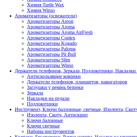
Химия Turtle Wax
Химия Winso
Ароматизаторы (освежители)
Ароматизаторы Areon
Ароматизаторы Aroma
Ароматизаторы Aroma AirFresh
Ароматизаторы Contex
Ароматизаторы Kogado
Ароматизаторы Paloma
Ароматизаторы Pit Bull
Ароматизаторы Slim
Ароматизаторы Winso
Держатели телефонов, Зеркала, Подлокотники, Накладки
Антискользящие коврики
Держатели телефонов, планшетов, навигаторов
Заглушки у ремінь безпеки
Зеркала
Накладки на педали
Подлокотники
Инструмент, Ключи баллонные, свечные, Изолента, Скот
Изолента, Скотч, Антискрип
Ключи балонные
Ключи свечные
Наборы инструментов
Колпаки, Брызговики, Рамки номера, Насадки на глушит