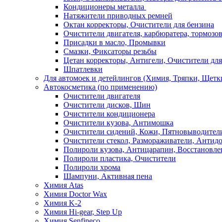
Кондиционеры металла
Натяжители приводных ремней
Октан корректоры, Очистители для бензина
Очистители двигателя, карбюратера, тормозо
Присадки в масло, Промывки
Смазки, Фиксаторы резьбы
Цетан корректоры, Антигели, Очистители для
Шпатлевки
Для автомоек и детейлингов (Химия, Тряпки, Щетк
Автокосметика (по применению)
Очистители двигателя
Очистители дисков, Шин
Очистители кондиционера
Очистители кузова, Антимошка
Очистители сидений, Кожи, Пятновыводител
Очистители стекол, Размораживатели, Антид
Полироли кузова, Антицарапин, Восстановле
Полироли пластика, Очистители
Полироли хрома
Шампуни, Активная пена
Химия Atas
Химия Doctor Wax
Химия K-2
Химия Hi-gear, Step Up
Химия Senfineco