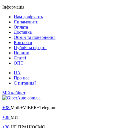
Інформація
Нам довіряють
Як замовити
Оплата
Доставка
Обмін та повернення
Контакти
Публічна оферта
Новини
Статті
ОПТ
UA
Про нас
Є питання?
Мій кабінет
+38
Моб.+VIBER+Telegram
+38
МИ
+38
НЕ ПРАЦЮЄМО