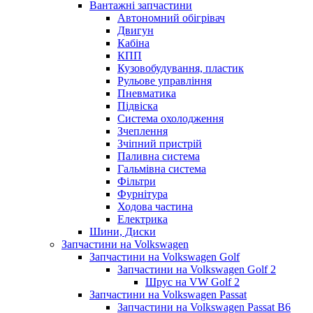
Вантажні запчастини
Автономний обігрівач
Двигун
Кабіна
КПП
Кузовобудування, пластик
Рульове управління
Пневматика
Підвіска
Система охолодження
Зчеплення
Зчіпний пристрій
Паливна система
Гальмівна система
Фільтри
Фурнітура
Ходова частина
Електрика
Шини, Диски
Запчастини на Volkswagen
Запчастини на Volkswagen Golf
Запчастини на Volkswagen Golf 2
Шрус на VW Golf 2
Запчастини на Volkswagen Passat
Запчастини на Volkswagen Passat B6