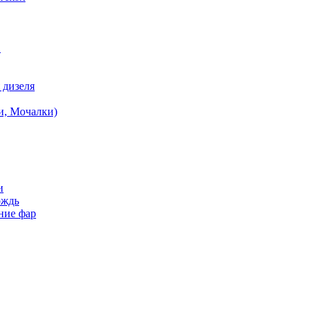
в
 дизеля
и, Мочалки)
и
ождь
ние фар