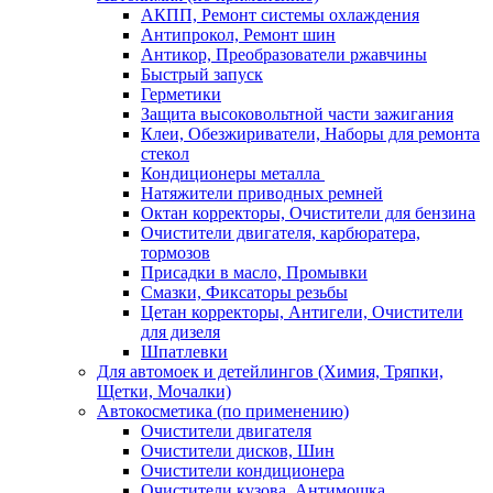
АКПП, Ремонт системы охлаждения
Антипрокол, Ремонт шин
Антикор, Преобразователи ржавчины
Быстрый запуск
Герметики
Защита высоковольтной части зажигания
Клеи, Обезжириватели, Наборы для ремонта
стекол
Кондиционеры металла
Натяжители приводных ремней
Октан корректоры, Очистители для бензина
Очистители двигателя, карбюратера,
тормозов
Присадки в масло, Промывки
Смазки, Фиксаторы резьбы
Цетан корректоры, Антигели, Очистители
для дизеля
Шпатлевки
Для автомоек и детейлингов (Химия, Тряпки,
Щетки, Мочалки)
Автокосметика (по применению)
Очистители двигателя
Очистители дисков, Шин
Очистители кондиционера
Очистители кузова, Антимошка