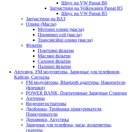
Шрус на VW Passat B6
Запчастини на Volkswagen Passat B5
Шрус на VW Passat B5
Запчастини на ВАЗ
Оливи (Масла)
Моторні оливи (масла)
Промивні олії (масла)
Трансмісійні оливи (масла)
Фільтри
Повітряні фільтри
Масляні фільтри
Салонні фільтри
Паливні фільтри
Автозвук, FM модуляторы, Зарядные для телефонов,
Кабели, Сигналы
FM модуляторы, Bluetooth адаптеры, Накопители
(флешки)
POWER BANK, Портативные Зарядные Станции
Антенны
Видеорегистраторы
Двойники, Тройники прикуривателя,
Прикуриватели
Динамики, Акустика
Зарядные для телефона, часы, вольтметры,
сканеры