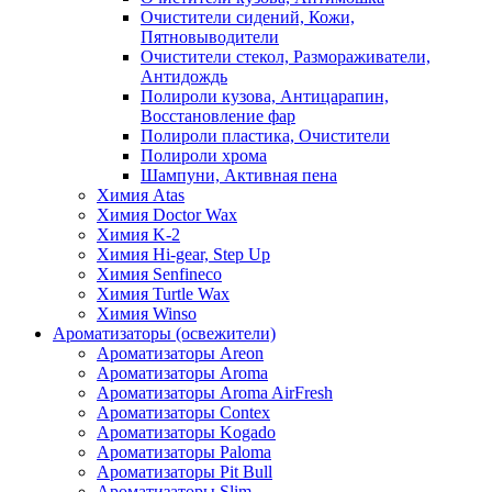
Очистители сидений, Кожи,
Пятновыводители
Очистители стекол, Размораживатели,
Антидождь
Полироли кузова, Антицарапин,
Восстановление фар
Полироли пластика, Очистители
Полироли хрома
Шампуни, Активная пена
Химия Atas
Химия Doctor Wax
Химия K-2
Химия Hi-gear, Step Up
Химия Senfineco
Химия Turtle Wax
Химия Winso
Ароматизаторы (освежители)
Ароматизаторы Areon
Ароматизаторы Aroma
Ароматизаторы Aroma AirFresh
Ароматизаторы Contex
Ароматизаторы Kogado
Ароматизаторы Paloma
Ароматизаторы Pit Bull
Ароматизаторы Slim