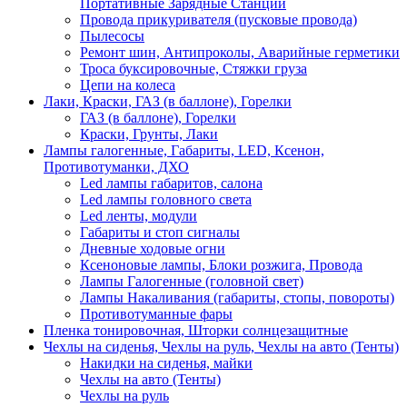
Портативные Зарядные Станции
Провода прикуривателя (пусковые провода)
Пылесосы
Ремонт шин, Антипроколы, Аварийные герметики
Троса буксировочные, Стяжки груза
Цепи на колеса
Лаки, Краски, ГАЗ (в баллоне), Горелки
ГАЗ (в баллоне), Горелки
Краски, Грунты, Лаки
Лампы галогенные, Габариты, LED, Ксенон,
Противотуманки, ДХО
Led лампы габаритов, салона
Led лампы головного света
Led ленты, модули
Габариты и стоп сигналы
Дневные ходовые огни
Ксеноновые лампы, Блоки розжига, Провода
Лампы Галогенные (головной свет)
Лампы Накаливания (габариты, стопы, повороты)
Противотуманные фары
Пленка тонировочная, Шторки солнцезащитные
Чехлы на сиденья, Чехлы на руль, Чехлы на авто (Тенты)
Накидки на сиденья, майки
Чехлы на авто (Тенты)
Чехлы на руль