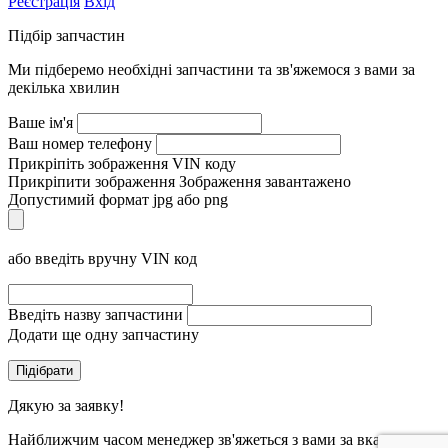
Реєстрація
Вхід
Підбір запчастин
Ми підберемо необхідні запчастини та зв'яжемося з вами за
декілька хвилин
Ваше ім'я
Ваш номер телефону
Прикріпіть зображення VIN коду
Прикріпити зображення
Зображення завантажено
Допустимий формат jpg або png
або введіть вручну VIN код
Введіть назву запчастини
Додати ще одну запчастину
Дякую за заявку!
Найближчим часом менеджер зв'яжеться з вами за вказаним