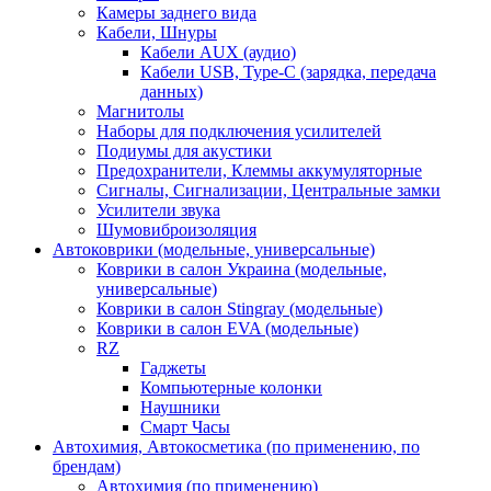
Камеры заднего вида
Кабели, Шнуры
Кабели AUX (аудио)
Кабели USB, Type-C (зарядка, передача
данных)
Магнитолы
Наборы для подключения усилителей
Подиумы для акустики
Предохранители, Клеммы аккумуляторные
Сигналы, Сигнализации, Центральные замки
Усилители звука
Шумовиброизоляция
Автоковрики (модельные, универсальные)
Коврики в салон Украина (модельные,
универсальные)
Коврики в салон Stingray (модельные)
Коврики в салон EVA (модельные)
RZ
Гаджеты
Компьютерные колонки
Наушники
Смарт Часы
Автохимия, Автокосметика (по применению, по
брендам)
Автохимия (по применению)