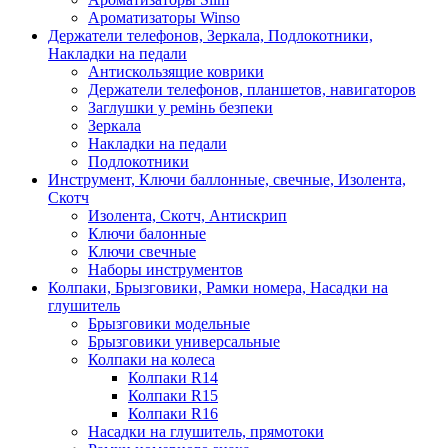
Ароматизаторы Winso
Держатели телефонов, Зеркала, Подлокотники,
Накладки на педали
Антискользящие коврики
Держатели телефонов, планшетов, навигаторов
Заглушки у ремінь безпеки
Зеркала
Накладки на педали
Подлокотники
Инструмент, Ключи баллонные, свечные, Изолента,
Скотч
Изолента, Скотч, Антискрип
Ключи балонные
Ключи свечные
Наборы инструментов
Колпаки, Брызговики, Рамки номера, Насадки на
глушитель
Брызговики модельные
Брызговики универсальные
Колпаки на колеса
Колпаки R14
Колпаки R15
Колпаки R16
Насадки на глушитель, прямотоки