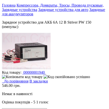
Головна
Компрессора, Домкраты, Тросы, Провода пусковые,
Зарядные устройства
Зарядные устройства для авто
Зарядные
для аккумуляторов
Зарядное устройство для АКБ 6А 12 B Striver PW 150
(импульс)
Код товару:
00000001940
До порівняння
В закладки
546.00
грн.
Немає в наявності
Оцінка покупців - 5
1 голос