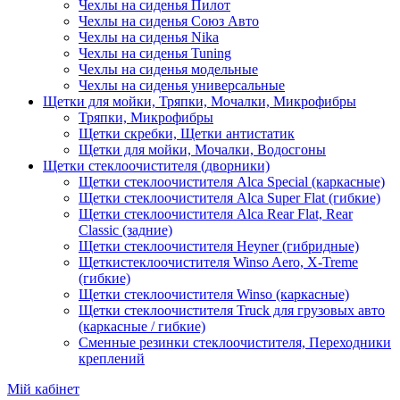
Чехлы на сиденья Пилот
Чехлы на сиденья Союз Авто
Чехлы на сиденья Nika
Чехлы на сиденья Tuning
Чехлы на сиденья модельные
Чехлы на сиденья универсальные
Щетки для мойки, Тряпки, Мочалки, Микрофибры
Тряпки, Микрофибры
Щетки скребки, Щетки антистатик
Щетки для мойки, Мочалки, Водосгоны
Щетки стеклоочистителя (дворники)
Щетки стеклоочистителя Alca Special (каркасные)
Щетки стеклоочистителя Alca Super Flat (гибкие)
Щетки стеклоочистителя Alca Rear Flat, Rear
Classic (задние)
Щетки стеклоочистителя Heyner (гибридные)
Щеткистеклоочистителя Winso Aero, X-Treme
(гибкие)
Щетки стеклоочистителя Winso (каркасные)
Щетки стеклоочистителя Truck для грузовых авто
(каркасные / гибкие)
Сменные резинки стеклоочистителя, Переходники
креплений
Мій кабінет