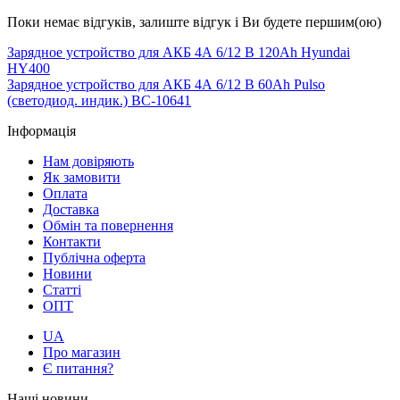
Поки немає відгуків, залиште відгук і Ви будете першим(ою)
Зарядное уcтройство для АКБ 4А 6/12 B 120Ah Hyundai
HY400
Зарядное устройство для АКБ 4А 6/12 B 60Ah Pulso
(светодиод. индик.) BC-10641
Інформація
Нам довіряють
Як замовити
Оплата
Доставка
Обмін та повернення
Контакти
Публічна оферта
Новини
Статті
ОПТ
UA
Про магазин
Є питання?
Наші новини