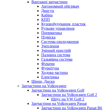
Вантажні запчастини
Автономний обігрівач
Двигун
Кабіна
КПП
Кузовобудування, пластик
Рульове управління
Пневматика
Підвіска
Система охолодження
Зчеплення
Зчіпний пристрій
Паливна система
Гальмівна система
Фільтри
Фурнітура
Ходова частина
Електрика
Шини, Диски
Запчастини на Volkswagen
Запчастини на Volkswagen Golf
Запчастини на Volkswagen Golf 2
Шрус на VW Golf 2
Запчастини на Volkswagen Passat
Запчастини на Volkswagen Passat B6