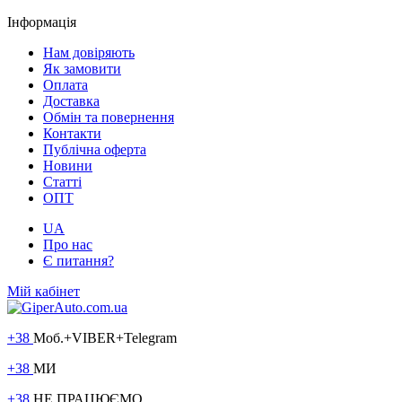
Інформація
Нам довіряють
Як замовити
Оплата
Доставка
Обмін та повернення
Контакти
Публічна оферта
Новини
Статті
ОПТ
UA
Про нас
Є питання?
Мій кабінет
+38
Моб.+VIBER+Telegram
+38
МИ
+38
НЕ ПРАЦЮЄМО