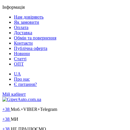
Інформація
Нам довіряють
Як замовити
Оплата
Доставка
Обмін та повернення
Контакти
Публічна оферта
Новини
Статті
ОПТ
UA
Про нас
Є питання?
Мій кабінет
+38
Моб.+VIBER+Telegram
+38
МИ
+38
НЕ ПРАЦЮЄМО