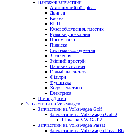
Вантажні запчастини
Автономний обігрівач
Двигун
Кабіна
КПП
Кузовобудування, пластик
Рульове управління
Пневматика
Підвіска
Система охолодження
Зчеплення
Зчіпний пристрій
Паливна система
Гальмівна система
Фільтри
Фурнітура
Ходова частина
Електрика
Шини, Диски
Запчастини на Volkswagen
Запчастини на Volkswagen Golf
Запчастини на Volkswagen Golf 2
Шрус на VW Golf 2
Запчастини на Volkswagen Passat
Запчастини на Volkswagen Passat B6