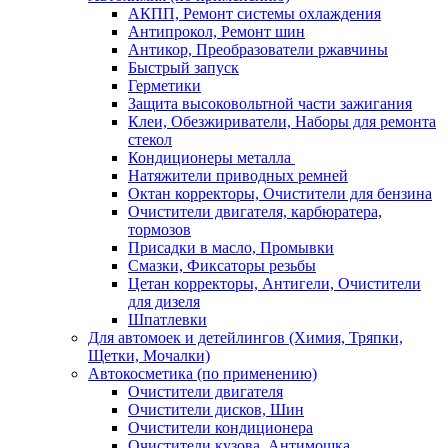
АКПП, Ремонт системы охлаждения
Антипрокол, Ремонт шин
Антикор, Преобразователи ржавчины
Быстрый запуск
Герметики
Защита высоковольтной части зажигания
Клеи, Обезжириватели, Наборы для ремонта
стекол
Кондиционеры металла
Натяжители приводных ремней
Октан корректоры, Очистители для бензина
Очистители двигателя, карбюратера,
тормозов
Присадки в масло, Промывки
Смазки, Фиксаторы резьбы
Цетан корректоры, Антигели, Очистители
для дизеля
Шпатлевки
Для автомоек и детейлингов (Химия, Тряпки,
Щетки, Мочалки)
Автокосметика (по применению)
Очистители двигателя
Очистители дисков, Шин
Очистители кондиционера
Очистители кузова, Антимошка