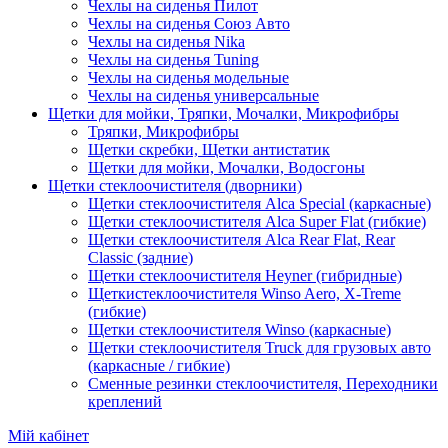
Чехлы на сиденья Пилот
Чехлы на сиденья Союз Авто
Чехлы на сиденья Nika
Чехлы на сиденья Tuning
Чехлы на сиденья модельные
Чехлы на сиденья универсальные
Щетки для мойки, Тряпки, Мочалки, Микрофибры
Тряпки, Микрофибры
Щетки скребки, Щетки антистатик
Щетки для мойки, Мочалки, Водосгоны
Щетки стеклоочистителя (дворники)
Щетки стеклоочистителя Alca Special (каркасные)
Щетки стеклоочистителя Alca Super Flat (гибкие)
Щетки стеклоочистителя Alca Rear Flat, Rear
Classic (задние)
Щетки стеклоочистителя Heyner (гибридные)
Щеткистеклоочистителя Winso Aero, X-Treme
(гибкие)
Щетки стеклоочистителя Winso (каркасные)
Щетки стеклоочистителя Truck для грузовых авто
(каркасные / гибкие)
Сменные резинки стеклоочистителя, Переходники
креплений
Мій кабінет