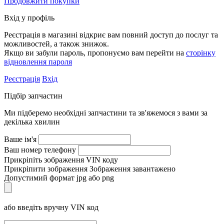
Продовжити покупки
Вхід у профіль
Реєстрація в магазині відкриє вам повний доступ до послуг та
можливостей, а також знижок.
Якщо ви забули пароль, пропонуємо вам перейти на
сторінку
відновлення пароля
Реєстрація
Вхід
Підбір запчастин
Ми підберемо необхідні запчастини та зв'яжемося з вами за
декілька хвилин
Ваше ім'я
Ваш номер телефону
Прикріпіть зображення VIN коду
Прикріпити зображення
Зображення завантажено
Допустимий формат jpg або png
або введіть вручну VIN код