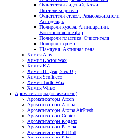
Очистители сидений, Кожи,
Пятновыводители
Очистители стекол, Размораживатели,
Антидождь
Полироли кузова, Антицарапин,
Восстановление фар
Полироли пластика, Очистители
Полироли хрома
Шампуни, Активная пена
Химия Atas
Химия Doctor Wax
Химия K-2
Химия Hi-gear, Step Up
Химия Senfineco
Химия Turtle Wax
Химия Winso
Ароматизаторы (освежители)
Ароматизаторы Areon
Ароматизаторы Aroma
Ароматизаторы Aroma AirFresh
Ароматизаторы Contex
Ароматизаторы Kogado
Ароматизаторы Paloma
Ароматизаторы Pit Bull
Ароматизаторы Slim