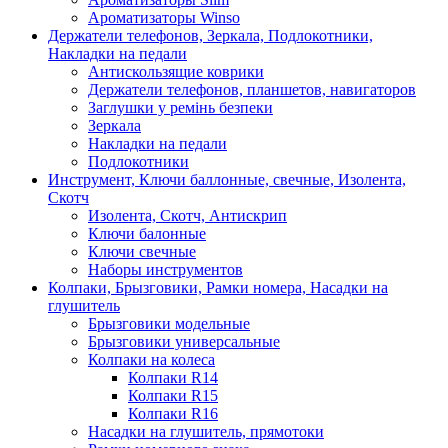
Ароматизаторы Winso
Держатели телефонов, Зеркала, Подлокотники,
Накладки на педали
Антискользящие коврики
Держатели телефонов, планшетов, навигаторов
Заглушки у ремінь безпеки
Зеркала
Накладки на педали
Подлокотники
Инструмент, Ключи баллонные, свечные, Изолента,
Скотч
Изолента, Скотч, Антискрип
Ключи балонные
Ключи свечные
Наборы инструментов
Колпаки, Брызговики, Рамки номера, Насадки на
глушитель
Брызговики модельные
Брызговики универсальные
Колпаки на колеса
Колпаки R14
Колпаки R15
Колпаки R16
Насадки на глушитель, прямотоки