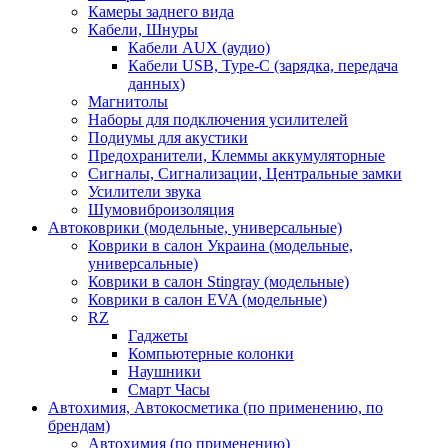
Камеры заднего вида
Кабели, Шнуры
Кабели AUX (аудио)
Кабели USB, Type-C (зарядка, передача
данных)
Магнитолы
Наборы для подключения усилителей
Подиумы для акустики
Предохранители, Клеммы аккумуляторные
Сигналы, Сигнализации, Центральные замки
Усилители звука
Шумовиброизоляция
Автоковрики (модельные, универсальные)
Коврики в салон Украина (модельные,
универсальные)
Коврики в салон Stingray (модельные)
Коврики в салон EVA (модельные)
RZ
Гаджеты
Компьютерные колонки
Наушники
Смарт Часы
Автохимия, Автокосметика (по применению, по
брендам)
Автохимия (по применению)