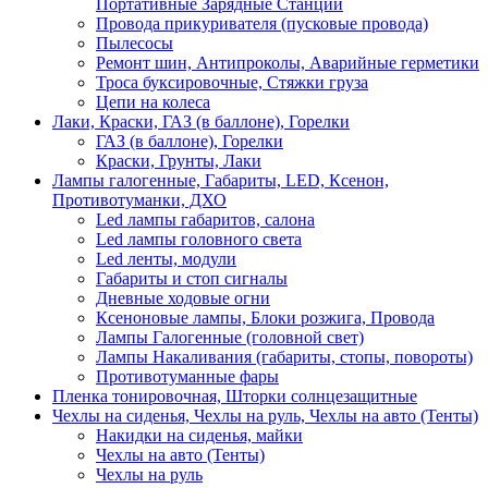
Портативные Зарядные Станции
Провода прикуривателя (пусковые провода)
Пылесосы
Ремонт шин, Антипроколы, Аварийные герметики
Троса буксировочные, Стяжки груза
Цепи на колеса
Лаки, Краски, ГАЗ (в баллоне), Горелки
ГАЗ (в баллоне), Горелки
Краски, Грунты, Лаки
Лампы галогенные, Габариты, LED, Ксенон,
Противотуманки, ДХО
Led лампы габаритов, салона
Led лампы головного света
Led ленты, модули
Габариты и стоп сигналы
Дневные ходовые огни
Ксеноновые лампы, Блоки розжига, Провода
Лампы Галогенные (головной свет)
Лампы Накаливания (габариты, стопы, повороты)
Противотуманные фары
Пленка тонировочная, Шторки солнцезащитные
Чехлы на сиденья, Чехлы на руль, Чехлы на авто (Тенты)
Накидки на сиденья, майки
Чехлы на авто (Тенты)
Чехлы на руль