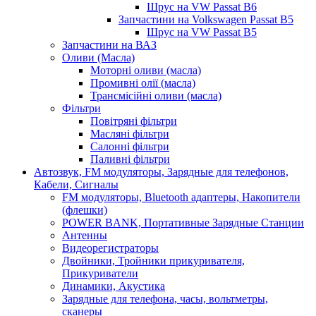
Шрус на VW Passat B6
Запчастини на Volkswagen Passat B5
Шрус на VW Passat B5
Запчастини на ВАЗ
Оливи (Масла)
Моторні оливи (масла)
Промивні олії (масла)
Трансмісійні оливи (масла)
Фільтри
Повітряні фільтри
Масляні фільтри
Салонні фільтри
Паливні фільтри
Автозвук, FM модуляторы, Зарядные для телефонов,
Кабели, Сигналы
FM модуляторы, Bluetooth адаптеры, Накопители
(флешки)
POWER BANK, Портативные Зарядные Станции
Антенны
Видеорегистраторы
Двойники, Тройники прикуривателя,
Прикуриватели
Динамики, Акустика
Зарядные для телефона, часы, вольтметры,
сканеры