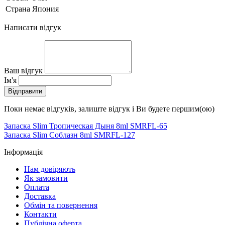
Страна
Япония
Написати відгук
Ваш відгук
Ім'я
Відправити
Поки немає відгуків, залиште відгук і Ви будете першим(ою)
Запаска Slim Тропическая Дыня 8ml SMRFL-65
Запаска Slim Соблазн 8ml SMRFL-127
Інформація
Нам довіряють
Як замовити
Оплата
Доставка
Обмін та повернення
Контакти
Публічна оферта