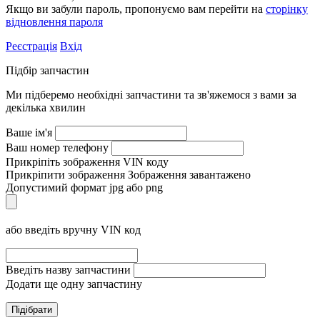
Якщо ви забули пароль, пропонуємо вам перейти на
сторінку
відновлення пароля
Реєстрація
Вхід
Підбір запчастин
Ми підберемо необхідні запчастини та зв'яжемося з вами за
декілька хвилин
Ваше ім'я
Ваш номер телефону
Прикріпіть зображення VIN коду
Прикріпити зображення
Зображення завантажено
Допустимий формат jpg або png
або введіть вручну VIN код
Введіть назву запчастини
Додати ще одну запчастину