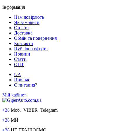
Інформація
Нам довіряють
Як замовити
Оплата
Доставка
Обмін та повернення
Контакти
Публічна оферта
Новини
Статті
ОПТ
UA
Про нас
Є питання?
Мій кабінет
+38
Моб.+VIBER+Telegram
+38
МИ
+38
НЕ ПРАЦЮЄМО