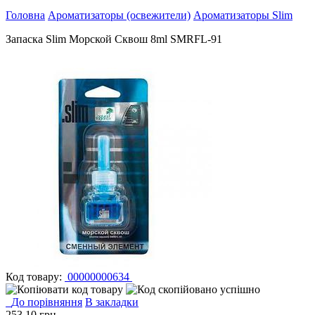
Головна
Ароматизаторы (освежители)
Ароматизаторы Slim
Запаска Slim Морской Сквош 8ml SMRFL-91
Код товару:
00000000634
До порівняння
В закладки
253.10
грн.