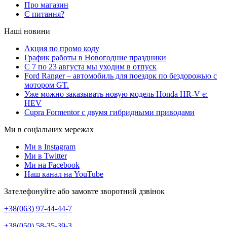
Про магазин
Є питання?
Наші новини
Акция по промо коду
График работы в Новогодние праздники
С 7 по 23 августа мы уходим в отпуск
Ford Ranger – автомобиль для поездок по бездорожью с
мотором GT.
Уже можно заказывать новую модель Honda HR-V e:
HEV
Cupra Formentor с двумя гибридными приводами
Ми в соціальних мережах
Ми в Instagram
Ми в Twitter
Ми на Facebook
Наш канал на YouTube
Зателефонуйте або замовте зворотний дзвінок
+38(063) 97-44-44-7
+38(050) 58-35-39-3