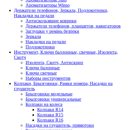
Ароматизаторы Winso
Держатели телефонов, Зеркала, Подлокотники,
Накладки на педали
Антискользящие коврики
Держатели телефонов, планшетов, навигаторов
Заглушки у ремінь безпеки
Зеркала
Накладки на педали
Подлокотники
Инструмент, Ключи баллонные, свечные, Изолента,
Скотч
Изолента, Скотч, Антискрип
Ключи балонные
Ключи свечные
Наборы инструментов
Колпаки, Брызговики, Рамки номера, Насадки на
глушитель
Брызговики модельные
Брызговики универсальные
Колпаки на колеса
Колпаки R14
Колпаки R15
Колпаки R16
Насадки на глушитель, прямотоки