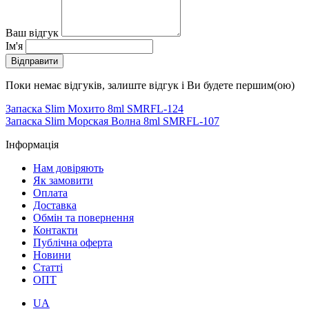
Ваш відгук
Ім'я
Відправити
Поки немає відгуків, залиште відгук і Ви будете першим(ою)
Запаска Slim Мохито 8ml SMRFL-124
Запаска Slim Морская Волна 8ml SMRFL-107
Інформація
Нам довіряють
Як замовити
Оплата
Доставка
Обмін та повернення
Контакти
Публічна оферта
Новини
Статті
ОПТ
UA