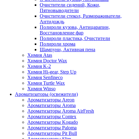
Очистители сидений, Кожи,
Пятновыводители
Очистители стекол, Размораживатели,
Антидождь
Полироли кузова, Антицарапин,
Восстановление фар
Полироли пластика, Очистители
Полироли хрома
Шампуни, Активная пена
Химия Atas
Химия Doctor Wax
Химия K-2
Химия Hi-gear, Step Up
Химия Senfineco
Химия Turtle Wax
Химия Winso
Ароматизаторы (освежители)
Ароматизаторы Areon
Ароматизаторы Aroma
Ароматизаторы Aroma AirFresh
Ароматизаторы Contex
Ароматизаторы Kogado
Ароматизаторы Paloma
Ароматизаторы Pit Bull
Ароматизаторы Slim