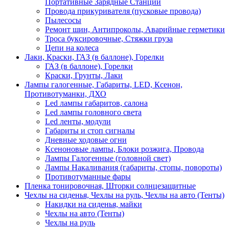
Портативные Зарядные Станции
Провода прикуривателя (пусковые провода)
Пылесосы
Ремонт шин, Антипроколы, Аварийные герметики
Троса буксировочные, Стяжки груза
Цепи на колеса
Лаки, Краски, ГАЗ (в баллоне), Горелки
ГАЗ (в баллоне), Горелки
Краски, Грунты, Лаки
Лампы галогенные, Габариты, LED, Ксенон,
Противотуманки, ДХО
Led лампы габаритов, салона
Led лампы головного света
Led ленты, модули
Габариты и стоп сигналы
Дневные ходовые огни
Ксеноновые лампы, Блоки розжига, Провода
Лампы Галогенные (головной свет)
Лампы Накаливания (габариты, стопы, повороты)
Противотуманные фары
Пленка тонировочная, Шторки солнцезащитные
Чехлы на сиденья, Чехлы на руль, Чехлы на авто (Тенты)
Накидки на сиденья, майки
Чехлы на авто (Тенты)
Чехлы на руль