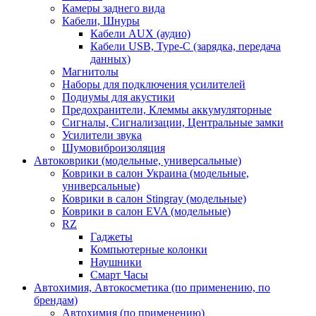
Камеры заднего вида
Кабели, Шнуры
Кабели AUX (аудио)
Кабели USB, Type-C (зарядка, передача
данных)
Магнитолы
Наборы для подключения усилителей
Подиумы для акустики
Предохранители, Клеммы аккумуляторные
Сигналы, Сигнализации, Центральные замки
Усилители звука
Шумовиброизоляция
Автоковрики (модельные, универсальные)
Коврики в салон Украина (модельные,
универсальные)
Коврики в салон Stingray (модельные)
Коврики в салон EVA (модельные)
RZ
Гаджеты
Компьютерные колонки
Наушники
Смарт Часы
Автохимия, Автокосметика (по применению, по
брендам)
Автохимия (по применению)