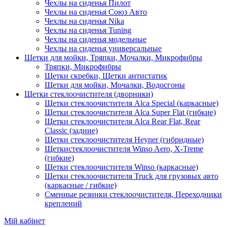
Чехлы на сиденья Пилот
Чехлы на сиденья Союз Авто
Чехлы на сиденья Nika
Чехлы на сиденья Tuning
Чехлы на сиденья модельные
Чехлы на сиденья универсальные
Щетки для мойки, Тряпки, Мочалки, Микрофибры
Тряпки, Микрофибры
Щетки скребки, Щетки антистатик
Щетки для мойки, Мочалки, Водосгоны
Щетки стеклоочистителя (дворники)
Щетки стеклоочистителя Alca Special (каркасные)
Щетки стеклоочистителя Alca Super Flat (гибкие)
Щетки стеклоочистителя Alca Rear Flat, Rear
Classic (задние)
Щетки стеклоочистителя Heyner (гибридные)
Щеткистеклоочистителя Winso Aero, X-Treme
(гибкие)
Щетки стеклоочистителя Winso (каркасные)
Щетки стеклоочистителя Truck для грузовых авто
(каркасные / гибкие)
Сменные резинки стеклоочистителя, Переходники
креплений
Мій кабінет