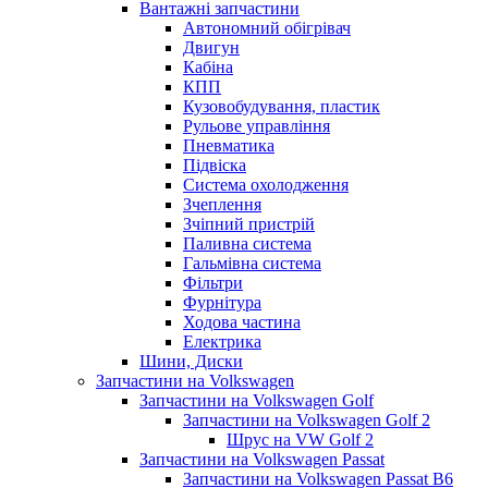
Вантажні запчастини
Автономний обігрівач
Двигун
Кабіна
КПП
Кузовобудування, пластик
Рульове управління
Пневматика
Підвіска
Система охолодження
Зчеплення
Зчіпний пристрій
Паливна система
Гальмівна система
Фільтри
Фурнітура
Ходова частина
Електрика
Шини, Диски
Запчастини на Volkswagen
Запчастини на Volkswagen Golf
Запчастини на Volkswagen Golf 2
Шрус на VW Golf 2
Запчастини на Volkswagen Passat
Запчастини на Volkswagen Passat B6