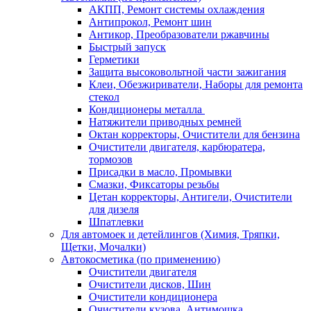
АКПП, Ремонт системы охлаждения
Антипрокол, Ремонт шин
Антикор, Преобразователи ржавчины
Быстрый запуск
Герметики
Защита высоковольтной части зажигания
Клеи, Обезжириватели, Наборы для ремонта
стекол
Кондиционеры металла
Натяжители приводных ремней
Октан корректоры, Очистители для бензина
Очистители двигателя, карбюратера,
тормозов
Присадки в масло, Промывки
Смазки, Фиксаторы резьбы
Цетан корректоры, Антигели, Очистители
для дизеля
Шпатлевки
Для автомоек и детейлингов (Химия, Тряпки,
Щетки, Мочалки)
Автокосметика (по применению)
Очистители двигателя
Очистители дисков, Шин
Очистители кондиционера
Очистители кузова, Антимошка