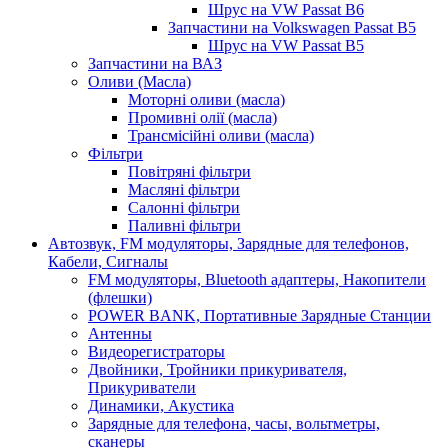
Шрус на VW Passat B6
Запчастини на Volkswagen Passat B5
Шрус на VW Passat B5
Запчастини на ВАЗ
Оливи (Масла)
Моторні оливи (масла)
Промивні олії (масла)
Трансмісійні оливи (масла)
Фільтри
Повітряні фільтри
Масляні фільтри
Салонні фільтри
Паливні фільтри
Автозвук, FM модуляторы, Зарядные для телефонов,
Кабели, Сигналы
FM модуляторы, Bluetooth адаптеры, Накопители
(флешки)
POWER BANK, Портативные Зарядные Станции
Антенны
Видеорегистраторы
Двойники, Тройники прикуривателя,
Прикуриватели
Динамики, Акустика
Зарядные для телефона, часы, вольтметры,
сканеры