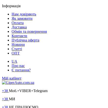
Інформація
Нам довіряють
Як замовити
Оплата
Доставка
Обмін та повернення
Контакти
Публічна оферта
Новини
Статті
ОПТ
UA
Про нас
Є питання?
Мій кабінет
+38
Моб.+VIBER+Telegram
+38
МИ
+38
НЕ ПРАЦЮЄМО