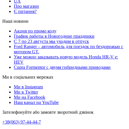
UA
Про магазин
Є питання?
Наші новини
Акция по промо коду
График работы в Новогодние праздники
С 7 по 23 августа мы уходим в отпуск
Ford Ranger – автомобиль для поездок по бездорожью с
мотором GT.
Уже можно заказывать новую модель Honda HR-V e:
HEV
Cupra Formentor с двумя гибридными приводами
Ми в соціальних мережах
Ми в Instagram
Ми в Twitter
Ми на Facebook
Наш канал на YouTube
Зателефонуйте або замовте зворотний дзвінок
+38(063) 97-44-44-7