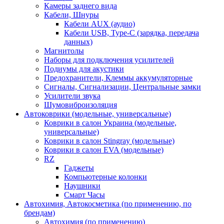
Камеры заднего вида
Кабели, Шнуры
Кабели AUX (аудио)
Кабели USB, Type-C (зарядка, передача
данных)
Магнитолы
Наборы для подключения усилителей
Подиумы для акустики
Предохранители, Клеммы аккумуляторные
Сигналы, Сигнализации, Центральные замки
Усилители звука
Шумовиброизоляция
Автоковрики (модельные, универсальные)
Коврики в салон Украина (модельные,
универсальные)
Коврики в салон Stingray (модельные)
Коврики в салон EVA (модельные)
RZ
Гаджеты
Компьютерные колонки
Наушники
Смарт Часы
Автохимия, Автокосметика (по применению, по
брендам)
Автохимия (по применению)