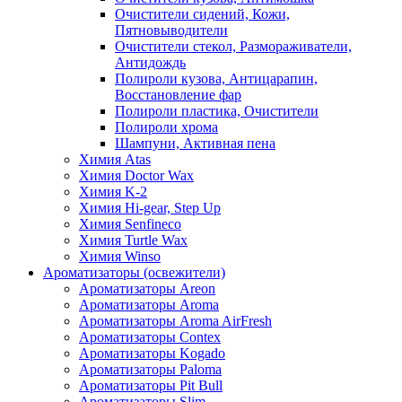
Очистители сидений, Кожи,
Пятновыводители
Очистители стекол, Размораживатели,
Антидождь
Полироли кузова, Антицарапин,
Восстановление фар
Полироли пластика, Очистители
Полироли хрома
Шампуни, Активная пена
Химия Atas
Химия Doctor Wax
Химия K-2
Химия Hi-gear, Step Up
Химия Senfineco
Химия Turtle Wax
Химия Winso
Ароматизаторы (освежители)
Ароматизаторы Areon
Ароматизаторы Aroma
Ароматизаторы Aroma AirFresh
Ароматизаторы Contex
Ароматизаторы Kogado
Ароматизаторы Paloma
Ароматизаторы Pit Bull
Ароматизаторы Slim