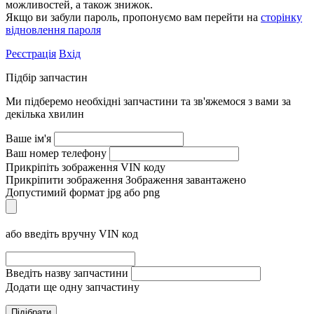
можливостей, а також знижок.
Якщо ви забули пароль, пропонуємо вам перейти на
сторінку
відновлення пароля
Реєстрація
Вхід
Підбір запчастин
Ми підберемо необхідні запчастини та зв'яжемося з вами за
декілька хвилин
Ваше ім'я
Ваш номер телефону
Прикріпіть зображення VIN коду
Прикріпити зображення
Зображення завантажено
Допустимий формат jpg або png
або введіть вручну VIN код
Введіть назву запчастини
Додати ще одну запчастину