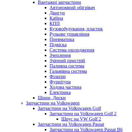
Вантажні запчастини
Автономний обігрівач
Двигун
Кабіна
КПП
Кузовобудування, пластик
Рульове управління
Пневматика
Підвіска
Система охолодження
Зчеплення
Зчіпний пристрій
Паливна система
Гальмівна система
Фільтри
Фурнітура
Ходова частина
Електрика
Шини, Диски
Запчастини на Volkswagen
Запчастини на Volkswagen Golf
Запчастини на Volkswagen Golf 2
Шрус на VW Golf 2
Запчастини на Volkswagen Passat
Запчастини на Volkswagen Passat B6