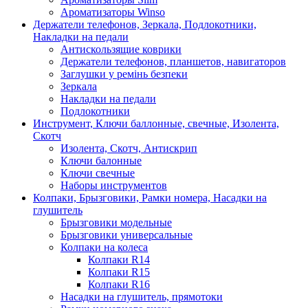
Ароматизаторы Winso
Держатели телефонов, Зеркала, Подлокотники,
Накладки на педали
Антискользящие коврики
Держатели телефонов, планшетов, навигаторов
Заглушки у ремінь безпеки
Зеркала
Накладки на педали
Подлокотники
Инструмент, Ключи баллонные, свечные, Изолента,
Скотч
Изолента, Скотч, Антискрип
Ключи балонные
Ключи свечные
Наборы инструментов
Колпаки, Брызговики, Рамки номера, Насадки на
глушитель
Брызговики модельные
Брызговики универсальные
Колпаки на колеса
Колпаки R14
Колпаки R15
Колпаки R16
Насадки на глушитель, прямотоки