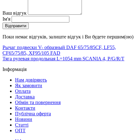
Ваш відгук
Ім'я
Відправити
Поки немає відгуків, залиште відгук і Ви будете першим(ою)
Рычаг подвески V- образный DAF 65/75/85CF, LF55,
CF65/75/85, XF95/105 FAD
Тяга рулевая продольная L=1054 mm SCANIA 4, P/G/R/T
Інформація
Нам довіряють
Як замовити
Оплата
Доставка
Обмін та повернення
Контакти
Публічна оферта
Новини
Статті
ОПТ