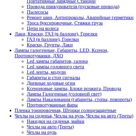
Портативные Зарядные Станции
Провода прикуривателя (пусковые провода)
Пылесосы
Ремонт шин, Антипроколы, Аварийные герметики
Троса буксировочные, Стяжки груза
Цепи на колеса
Лаки, Краски, ГАЗ (в баллоне), Горелки
ГАЗ (в баллоне), Горелки
Краски, Грунты, Лаки
Лампы галогенные, Габариты, LED, Ксенон,
Противотуманки, ДХО
Led лампы габаритов, салона
Led лампы головного света
Led ленты, модули
Габариты и стоп сигналы
Дневные ходовые огни
Ксеноновые лампы, Блоки розжига, Провода
Лампы Галогенные (головной свет)
Лампы Накаливания (габариты, стопы, повороты)
Противотуманные фары
Пленка тонировочная, Шторки солнцезащитные
Чехлы на сиденья, Чехлы на руль, Чехлы на авто (Тенты)
Накидки на сиденья, майки
Чехлы на авто (Тенты)
Чехлы на руль