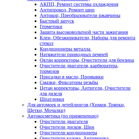
АКПП, Ремонт системы охлаждения
Антипрокол, Ремонт шин
Антикор, Преобразователи ржавчины
Быстрый запуск
Герметики
Защита высоковольтной части зажигания
Клеи, Обезжириватели, Наборы для ремонта
стекол
Кондиционеры металла
Натяжители приводных ремней
Октан корректоры, Очистители для бензина
Очистители двигателя, карбюратера,
тормозов
Присадки в масло, Промывки
Смазки, Фиксаторы резьбы
Цетан корректоры, Антигели, Очистители
для дизеля
Шпатлевки
Для автомоек и детейлингов (Химия, Тряпки,
Щетки, Мочалки)
Автокосметика (по применению)
Очистители двигателя
Очистители дисков, Шин
Очистители кондиционера
Очистители кузова, Антимошка