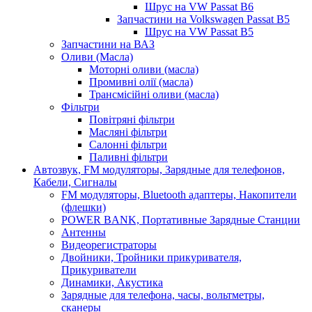
Шрус на VW Passat B6
Запчастини на Volkswagen Passat B5
Шрус на VW Passat B5
Запчастини на ВАЗ
Оливи (Масла)
Моторні оливи (масла)
Промивні олії (масла)
Трансмісійні оливи (масла)
Фільтри
Повітряні фільтри
Масляні фільтри
Салонні фільтри
Паливні фільтри
Автозвук, FM модуляторы, Зарядные для телефонов,
Кабели, Сигналы
FM модуляторы, Bluetooth адаптеры, Накопители
(флешки)
POWER BANK, Портативные Зарядные Станции
Антенны
Видеорегистраторы
Двойники, Тройники прикуривателя,
Прикуриватели
Динамики, Акустика
Зарядные для телефона, часы, вольтметры,
сканеры