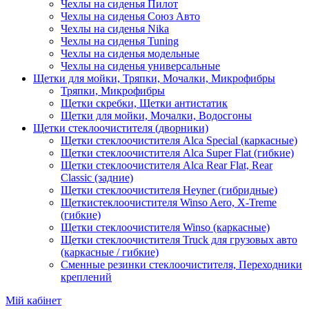
Чехлы на сиденья Пилот
Чехлы на сиденья Союз Авто
Чехлы на сиденья Nika
Чехлы на сиденья Tuning
Чехлы на сиденья модельные
Чехлы на сиденья универсальные
Щетки для мойки, Тряпки, Мочалки, Микрофибры
Тряпки, Микрофибры
Щетки скребки, Щетки антистатик
Щетки для мойки, Мочалки, Водосгоны
Щетки стеклоочистителя (дворники)
Щетки стеклоочистителя Alca Special (каркасные)
Щетки стеклоочистителя Alca Super Flat (гибкие)
Щетки стеклоочистителя Alca Rear Flat, Rear
Classic (задние)
Щетки стеклоочистителя Heyner (гибридные)
Щеткистеклоочистителя Winso Aero, X-Treme
(гибкие)
Щетки стеклоочистителя Winso (каркасные)
Щетки стеклоочистителя Truck для грузовых авто
(каркасные / гибкие)
Сменные резинки стеклоочистителя, Переходники
креплений
Мій кабінет