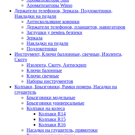
Ароматизаторы Winso
Держатели телефонов, Зеркала, Подлокотники,
Накладки на педали
Антискользящие коврики
Держатели телефонов, планшетов, навигаторов
Заглушки у ремінь безпеки
Зеркала
Накладки на педали
Подлокотники
Инструмент, Ключи баллонные, свечные, Изолента,
Скотч
Изолента, Скотч, Антискрип
Ключи балонные
Ключи свечные
Наборы инструментов
Колпаки, Брызговики, Рамки номера, Насадки на
глушитель
Брызговики модельные
Брызговики универсальные
Колпаки на колеса
Колпаки R14
Колпаки R15
Колпаки R16
Насадки на глушитель, прямотоки