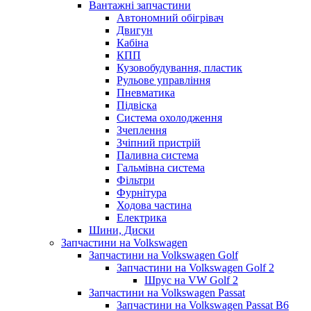
Вантажні запчастини
Автономний обігрівач
Двигун
Кабіна
КПП
Кузовобудування, пластик
Рульове управління
Пневматика
Підвіска
Система охолодження
Зчеплення
Зчіпний пристрій
Паливна система
Гальмівна система
Фільтри
Фурнітура
Ходова частина
Електрика
Шини, Диски
Запчастини на Volkswagen
Запчастини на Volkswagen Golf
Запчастини на Volkswagen Golf 2
Шрус на VW Golf 2
Запчастини на Volkswagen Passat
Запчастини на Volkswagen Passat B6