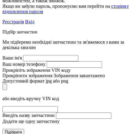
можливостей, а також знижок.
Якщо ви забули пароль, пропонуємо вам перейти на
сторінку
відновлення пароля
Реєстрація
Вхід
Підбір запчастин
Ми підберемо необхідні запчастини та зв'яжемося з вами за
декілька хвилин
Ваше ім'я
Ваш номер телефону
Прикріпіть зображення VIN коду
Прикріпити зображення
Зображення завантажено
Допустимий формат jpg або png
або введіть вручну VIN код
Введіть назву запчастини
Додати ще одну запчастину