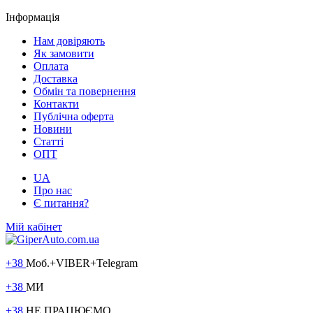
Інформація
Нам довіряють
Як замовити
Оплата
Доставка
Обмін та повернення
Контакти
Публічна оферта
Новини
Статті
ОПТ
UA
Про нас
Є питання?
Мій кабінет
+38
Моб.+VIBER+Telegram
+38
МИ
+38
НЕ ПРАЦЮЄМО