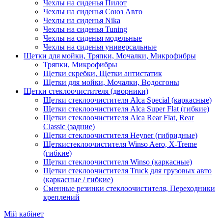
Чехлы на сиденья Пилот
Чехлы на сиденья Союз Авто
Чехлы на сиденья Nika
Чехлы на сиденья Tuning
Чехлы на сиденья модельные
Чехлы на сиденья универсальные
Щетки для мойки, Тряпки, Мочалки, Микрофибры
Тряпки, Микрофибры
Щетки скребки, Щетки антистатик
Щетки для мойки, Мочалки, Водосгоны
Щетки стеклоочистителя (дворники)
Щетки стеклоочистителя Alca Special (каркасные)
Щетки стеклоочистителя Alca Super Flat (гибкие)
Щетки стеклоочистителя Alca Rear Flat, Rear
Classic (задние)
Щетки стеклоочистителя Heyner (гибридные)
Щеткистеклоочистителя Winso Aero, X-Treme
(гибкие)
Щетки стеклоочистителя Winso (каркасные)
Щетки стеклоочистителя Truck для грузовых авто
(каркасные / гибкие)
Сменные резинки стеклоочистителя, Переходники
креплений
Мій кабінет