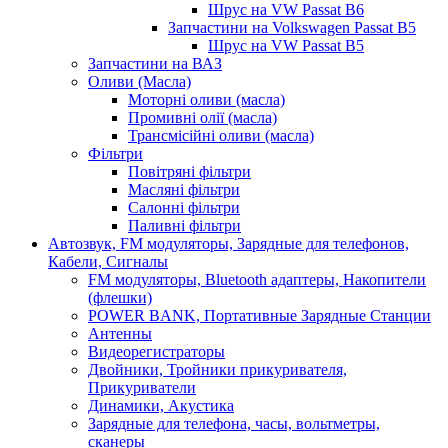
Шрус на VW Passat B6
Запчастини на Volkswagen Passat B5
Шрус на VW Passat B5
Запчастини на ВАЗ
Оливи (Масла)
Моторні оливи (масла)
Промивні олії (масла)
Трансмісійні оливи (масла)
Фільтри
Повітряні фільтри
Масляні фільтри
Салонні фільтри
Паливні фільтри
Автозвук, FM модуляторы, Зарядные для телефонов,
Кабели, Сигналы
FM модуляторы, Bluetooth адаптеры, Накопители
(флешки)
POWER BANK, Портативные Зарядные Станции
Антенны
Видеорегистраторы
Двойники, Тройники прикуривателя,
Прикуриватели
Динамики, Акустика
Зарядные для телефона, часы, вольтметры,
сканеры