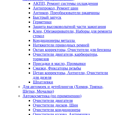
АКПП, Ремонт системы охлаждения
Антипрокол, Ремонт шин
Антикор, Преобразователи ржавчины
Быстрый запуск
Герметики
Защита высоковольтной части зажигания
Клеи, Обезжириватели, Наборы для ремонта
стекол
Кондиционеры металла
Натяжители приводных ремней
Октан корректоры, Очистители для бензина
Очистители двигателя, карбюратера,
тормозов
Присадки в масло, Промывки
Смазки, Фиксаторы резьбы
Цетан корректоры, Антигели, Очистители
для дизеля
Шпатлевки
Для автомоек и детейлингов (Химия, Тряпки,
Щетки, Мочалки)
Автокосметика (по применению)
Очистители двигателя
Очистители дисков, Шин
Очистители кондиционера
Очистители кузова, Антимошка