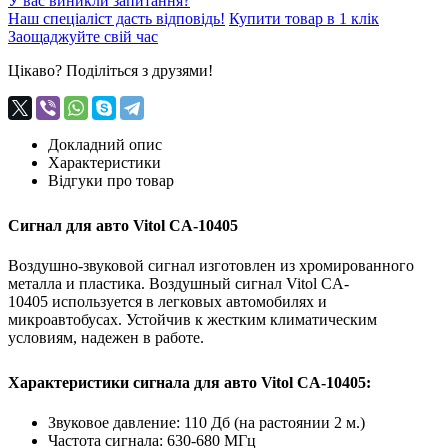
У вас виникли запитання?
Наш спеціаліст дасть відповідь!
Купити товар в 1 клік
Заощаджуйте свій час
Цікаво? Поділіться з друзями!
Докладний опис
Характеристики
Відгуки про товар
Cигнал для авто Vitol CA-10405
Воздушно-звуковой сигнал изготовлен из хромированного
металла и пластика. Воздушный сигнал Vitol CA-
10405
используется в легковых автомобилях и
микроавтобусах. Устойчив к жестким климатическим
условиям, надежен в работе.
Характеристики сигнала для авто Vitol CA-10405:
Звуковое давление: 110 Дб (на растоянии 2 м.)
Частота сигнала: 630-680 МГц