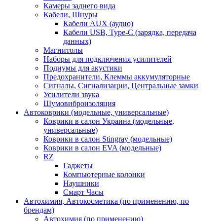
Камеры заднего вида
Кабели, Шнуры
Кабели AUX (аудио)
Кабели USB, Type-C (зарядка, передача
данных)
Магнитолы
Наборы для подключения усилителей
Подиумы для акустики
Предохранители, Клеммы аккумуляторные
Сигналы, Сигнализации, Центральные замки
Усилители звука
Шумовиброизоляция
Автоковрики (модельные, универсальные)
Коврики в салон Украина (модельные,
универсальные)
Коврики в салон Stingray (модельные)
Коврики в салон EVA (модельные)
RZ
Гаджеты
Компьютерные колонки
Наушники
Смарт Часы
Автохимия, Автокосметика (по применению, по
брендам)
Автохимия (по применению)