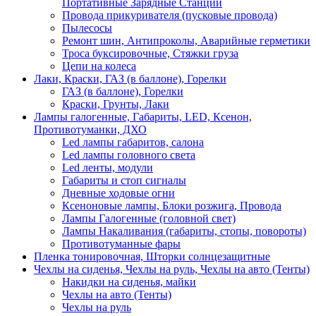
Портативные Зарядные Станции
Провода прикуривателя (пусковые провода)
Пылесосы
Ремонт шин, Антипроколы, Аварийные герметики
Троса буксировочные, Стяжки груза
Цепи на колеса
Лаки, Краски, ГАЗ (в баллоне), Горелки
ГАЗ (в баллоне), Горелки
Краски, Грунты, Лаки
Лампы галогенные, Габариты, LED, Ксенон,
Противотуманки, ДХО
Led лампы габаритов, салона
Led лампы головного света
Led ленты, модули
Габариты и стоп сигналы
Дневные ходовые огни
Ксеноновые лампы, Блоки розжига, Провода
Лампы Галогенные (головной свет)
Лампы Накаливания (габариты, стопы, повороты)
Противотуманные фары
Пленка тонировочная, Шторки солнцезащитные
Чехлы на сиденья, Чехлы на руль, Чехлы на авто (Тенты)
Накидки на сиденья, майки
Чехлы на авто (Тенты)
Чехлы на руль