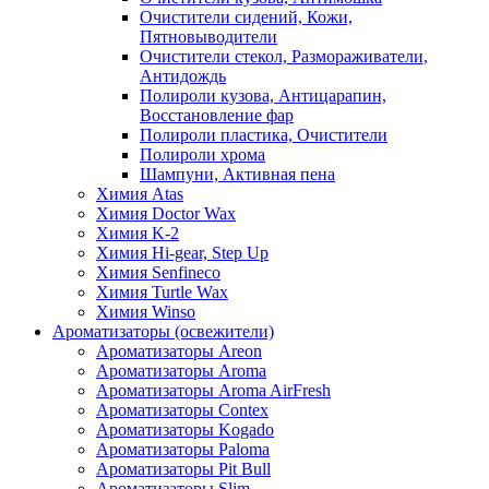
Очистители сидений, Кожи,
Пятновыводители
Очистители стекол, Размораживатели,
Антидождь
Полироли кузова, Антицарапин,
Восстановление фар
Полироли пластика, Очистители
Полироли хрома
Шампуни, Активная пена
Химия Atas
Химия Doctor Wax
Химия K-2
Химия Hi-gear, Step Up
Химия Senfineco
Химия Turtle Wax
Химия Winso
Ароматизаторы (освежители)
Ароматизаторы Areon
Ароматизаторы Aroma
Ароматизаторы Aroma AirFresh
Ароматизаторы Contex
Ароматизаторы Kogado
Ароматизаторы Paloma
Ароматизаторы Pit Bull
Ароматизаторы Slim