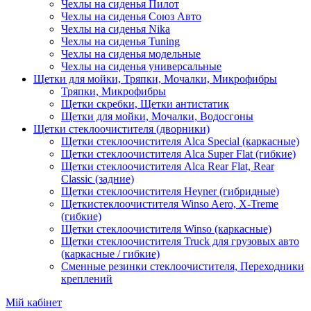
Чехлы на сиденья Пилот
Чехлы на сиденья Союз Авто
Чехлы на сиденья Nika
Чехлы на сиденья Tuning
Чехлы на сиденья модельные
Чехлы на сиденья универсальные
Щетки для мойки, Тряпки, Мочалки, Микрофибры
Тряпки, Микрофибры
Щетки скребки, Щетки антистатик
Щетки для мойки, Мочалки, Водосгоны
Щетки стеклоочистителя (дворники)
Щетки стеклоочистителя Alca Special (каркасные)
Щетки стеклоочистителя Alca Super Flat (гибкие)
Щетки стеклоочистителя Alca Rear Flat, Rear
Classic (задние)
Щетки стеклоочистителя Heyner (гибридные)
Щеткистеклоочистителя Winso Aero, X-Treme
(гибкие)
Щетки стеклоочистителя Winso (каркасные)
Щетки стеклоочистителя Truck для грузовых авто
(каркасные / гибкие)
Сменные резинки стеклоочистителя, Переходники
креплений
Мій кабінет