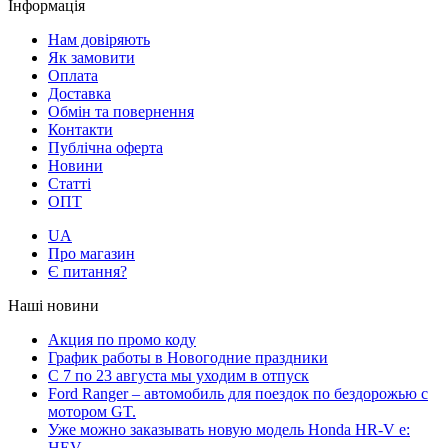
Інформація
Нам довіряють
Як замовити
Оплата
Доставка
Обмін та повернення
Контакти
Публічна оферта
Новини
Статті
ОПТ
UA
Про магазин
Є питання?
Наші новини
Акция по промо коду
График работы в Новогодние праздники
С 7 по 23 августа мы уходим в отпуск
Ford Ranger – автомобиль для поездок по бездорожью с
мотором GT.
Уже можно заказывать новую модель Honda HR-V e:
HEV