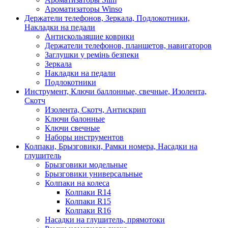
Ароматизаторы Winso
Держатели телефонов, Зеркала, Подлокотники,
Накладки на педали
Антискользящие коврики
Держатели телефонов, планшетов, навигаторов
Заглушки у ремінь безпеки
Зеркала
Накладки на педали
Подлокотники
Инструмент, Ключи баллонные, свечные, Изолента,
Скотч
Изолента, Скотч, Антискрип
Ключи балонные
Ключи свечные
Наборы инструментов
Колпаки, Брызговики, Рамки номера, Насадки на
глушитель
Брызговики модельные
Брызговики универсальные
Колпаки на колеса
Колпаки R14
Колпаки R15
Колпаки R16
Насадки на глушитель, прямотоки