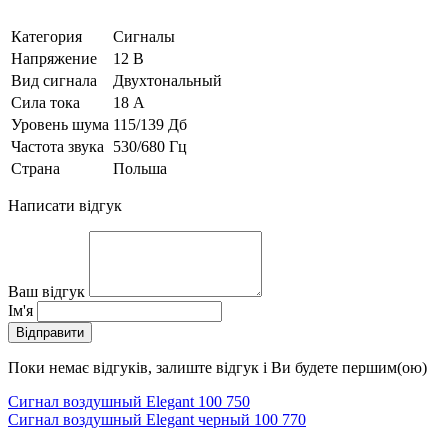
Категория
Сигналы
Напряжение
12 В
Вид сигнала
Двухтональный
Сила тока
18 А
Уровень шума
115/139 Дб
Частота звука
530/680 Гц
Страна
Польша
Написати відгук
Ваш відгук
Ім'я
Відправити
Поки немає відгуків, залиште відгук і Ви будете першим(ою)
Сигнал воздушный Elegant 100 750
Сигнал воздушный Elegant черный 100 770