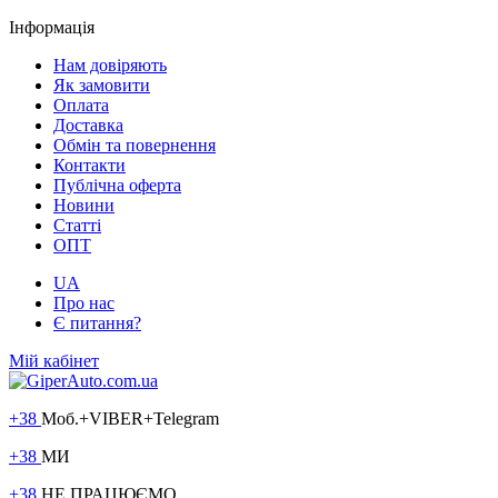
Інформація
Нам довіряють
Як замовити
Оплата
Доставка
Обмін та повернення
Контакти
Публічна оферта
Новини
Статті
ОПТ
UA
Про нас
Є питання?
Мій кабінет
+38
Моб.+VIBER+Telegram
+38
МИ
+38
НЕ ПРАЦЮЄМО