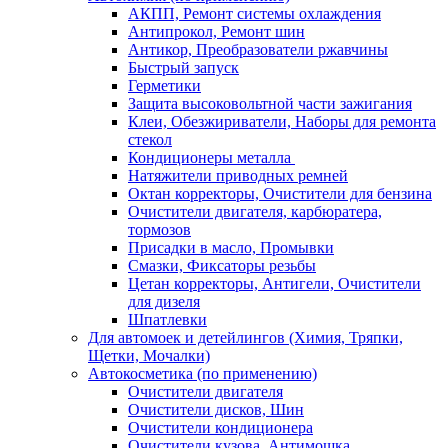
АКПП, Ремонт системы охлаждения
Антипрокол, Ремонт шин
Антикор, Преобразователи ржавчины
Быстрый запуск
Герметики
Защита высоковольтной части зажигания
Клеи, Обезжириватели, Наборы для ремонта
стекол
Кондиционеры металла
Натяжители приводных ремней
Октан корректоры, Очистители для бензина
Очистители двигателя, карбюратера,
тормозов
Присадки в масло, Промывки
Смазки, Фиксаторы резьбы
Цетан корректоры, Антигели, Очистители
для дизеля
Шпатлевки
Для автомоек и детейлингов (Химия, Тряпки,
Щетки, Мочалки)
Автокосметика (по применению)
Очистители двигателя
Очистители дисков, Шин
Очистители кондиционера
Очистители кузова, Антимошка