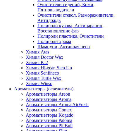
Очистители сидений, Кожи,
Пятновыводители
Очистители стекол, Размораживатели,
Антидождь
Полироли кузова, Антицарапин,
Восстановление фар
Полироли пластика, Очистители
Полироли хрома
Шампуни, Активная пена
Химия Atas
Химия Doctor Wax
Химия K-2
Химия Hi-gear, Step Up
Химия Senfineco
Химия Turtle Wax
Химия Winso
Ароматизаторы (освежители)
Ароматизаторы Areon
Ароматизаторы Aroma
Ароматизаторы Aroma AirFresh
Ароматизаторы Contex
Ароматизаторы Kogado
Ароматизаторы Paloma
Ароматизаторы Pit Bull
Ароматизаторы Slim