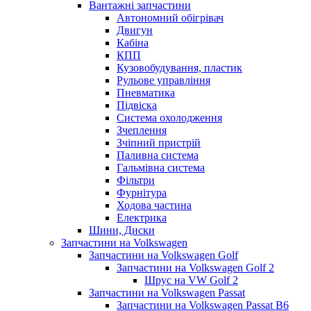
Вантажні запчастини
Автономний обігрівач
Двигун
Кабіна
КПП
Кузовобудування, пластик
Рульове управління
Пневматика
Підвіска
Система охолодження
Зчеплення
Зчіпний пристрій
Паливна система
Гальмівна система
Фільтри
Фурнітура
Ходова частина
Електрика
Шини, Диски
Запчастини на Volkswagen
Запчастини на Volkswagen Golf
Запчастини на Volkswagen Golf 2
Шрус на VW Golf 2
Запчастини на Volkswagen Passat
Запчастини на Volkswagen Passat B6