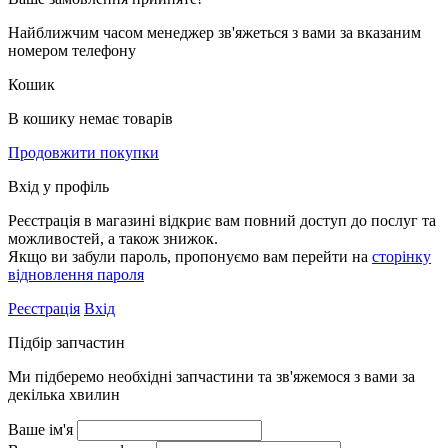
Найближчим часом менеджер зв'яжеться з вами за вказаним
номером телефону
Кошик
В кошику немає товарів
Продовжити покупки
Вхід у профіль
Реєстрація в магазині відкриє вам повний доступ до послуг та
можливостей, а також знижок.
Якщо ви забули пароль, пропонуємо вам перейти на
сторінку
відновлення пароля
Реєстрація
Вхід
Підбір запчастин
Ми підберемо необхідні запчастини та зв'яжемося з вами за
декілька хвилин
Ваше ім'я