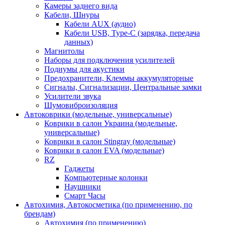
Камеры заднего вида
Кабели, Шнуры
Кабели AUX (аудио)
Кабели USB, Type-C (зарядка, передача
данных)
Магнитолы
Наборы для подключения усилителей
Подиумы для акустики
Предохранители, Клеммы аккумуляторные
Сигналы, Сигнализации, Центральные замки
Усилители звука
Шумовиброизоляция
Автоковрики (модельные, универсальные)
Коврики в салон Украина (модельные,
универсальные)
Коврики в салон Stingray (модельные)
Коврики в салон EVA (модельные)
RZ
Гаджеты
Компьютерные колонки
Наушники
Смарт Часы
Автохимия, Автокосметика (по применению, по
брендам)
Автохимия (по применению)