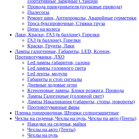
Портативные Зарядные Станции
Провода прикуривателя (пусковые провода)
Пылесосы
Ремонт шин, Антипроколы, Аварийные герметики
Троса буксировочные, Стяжки груза
Цепи на колеса
Лаки, Краски, ГАЗ (в баллоне), Горелки
ГАЗ (в баллоне), Горелки
Краски, Грунты, Лаки
Лампы галогенные, Габариты, LED, Ксенон,
Противотуманки, ДХО
Led лампы габаритов, салона
Led лампы головного света
Led ленты, модули
Габариты и стоп сигналы
Дневные ходовые огни
Ксеноновые лампы, Блоки розжига, Провода
Лампы Галогенные (головной свет)
Лампы Накаливания (габариты, стопы, повороты)
Противотуманные фары
Пленка тонировочная, Шторки солнцезащитные
Чехлы на сиденья, Чехлы на руль, Чехлы на авто (Тенты)
Накидки на сиденья, майки
Чехлы на авто (Тенты)
Чехлы на руль