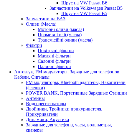
Шрус на VW Passat B6
Запчастини на Volkswagen Passat B5
Шрус на VW Passat B5
Запчастини на ВАЗ
Оливи (Масла)
Моторні оливи (масла)
Промивні олії (масла)
Трансмісійні оливи (масла)
Фільтри
Повітряні фільтри
Масляні фільтри
Салонні фільтри
Паливні фільтри
Автозвук, FM модуляторы, Зарядные для телефонов,
Кабели, Сигналы
FM модуляторы, Bluetooth адаптеры, Накопители
(флешки)
POWER BANK, Портативные Зарядные Станции
Антенны
Видеорегистраторы
Двойники, Тройники прикуривателя,
Прикуриватели
Динамики, Акустика
Зарядные для телефона, часы, вольтметры,
сканеры