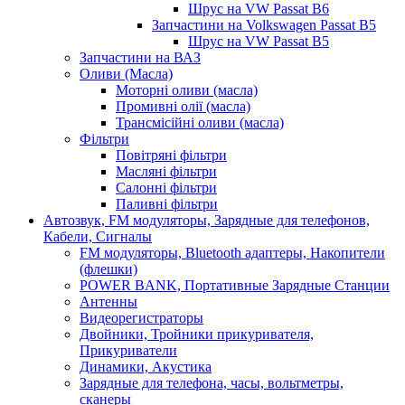
Шрус на VW Passat B6
Запчастини на Volkswagen Passat B5
Шрус на VW Passat B5
Запчастини на ВАЗ
Оливи (Масла)
Моторні оливи (масла)
Промивні олії (масла)
Трансмісійні оливи (масла)
Фільтри
Повітряні фільтри
Масляні фільтри
Салонні фільтри
Паливні фільтри
Автозвук, FM модуляторы, Зарядные для телефонов,
Кабели, Сигналы
FM модуляторы, Bluetooth адаптеры, Накопители
(флешки)
POWER BANK, Портативные Зарядные Станции
Антенны
Видеорегистраторы
Двойники, Тройники прикуривателя,
Прикуриватели
Динамики, Акустика
Зарядные для телефона, часы, вольтметры,
сканеры