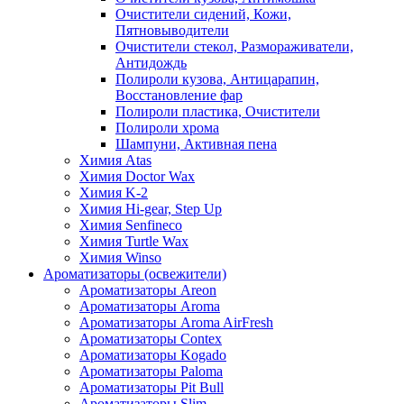
Очистители сидений, Кожи,
Пятновыводители
Очистители стекол, Размораживатели,
Антидождь
Полироли кузова, Антицарапин,
Восстановление фар
Полироли пластика, Очистители
Полироли хрома
Шампуни, Активная пена
Химия Atas
Химия Doctor Wax
Химия K-2
Химия Hi-gear, Step Up
Химия Senfineco
Химия Turtle Wax
Химия Winso
Ароматизаторы (освежители)
Ароматизаторы Areon
Ароматизаторы Aroma
Ароматизаторы Aroma AirFresh
Ароматизаторы Contex
Ароматизаторы Kogado
Ароматизаторы Paloma
Ароматизаторы Pit Bull
Ароматизаторы Slim