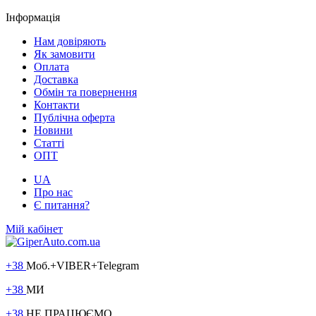
Інформація
Нам довіряють
Як замовити
Оплата
Доставка
Обмін та повернення
Контакти
Публічна оферта
Новини
Статті
ОПТ
UA
Про нас
Є питання?
Мій кабінет
+38
Моб.+VIBER+Telegram
+38
МИ
+38
НЕ ПРАЦЮЄМО