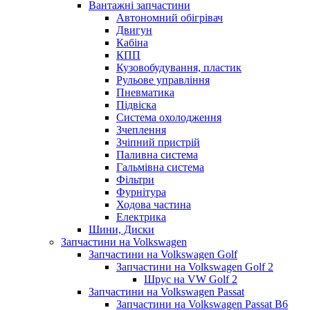
Вантажні запчастини
Автономний обігрівач
Двигун
Кабіна
КПП
Кузовобудування, пластик
Рульове управління
Пневматика
Підвіска
Система охолодження
Зчеплення
Зчіпний пристрій
Паливна система
Гальмівна система
Фільтри
Фурнітура
Ходова частина
Електрика
Шини, Диски
Запчастини на Volkswagen
Запчастини на Volkswagen Golf
Запчастини на Volkswagen Golf 2
Шрус на VW Golf 2
Запчастини на Volkswagen Passat
Запчастини на Volkswagen Passat B6