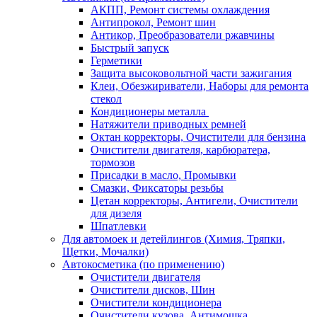
АКПП, Ремонт системы охлаждения
Антипрокол, Ремонт шин
Антикор, Преобразователи ржавчины
Быстрый запуск
Герметики
Защита высоковольтной части зажигания
Клеи, Обезжириватели, Наборы для ремонта
стекол
Кондиционеры металла
Натяжители приводных ремней
Октан корректоры, Очистители для бензина
Очистители двигателя, карбюратера,
тормозов
Присадки в масло, Промывки
Смазки, Фиксаторы резьбы
Цетан корректоры, Антигели, Очистители
для дизеля
Шпатлевки
Для автомоек и детейлингов (Химия, Тряпки,
Щетки, Мочалки)
Автокосметика (по применению)
Очистители двигателя
Очистители дисков, Шин
Очистители кондиционера
Очистители кузова, Антимошка