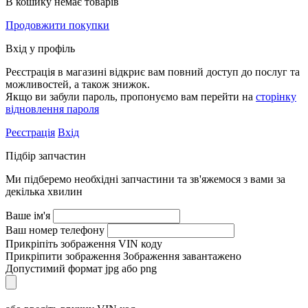
В кошику немає товарів
Продовжити покупки
Вхід у профіль
Реєстрація в магазині відкриє вам повний доступ до послуг та
можливостей, а також знижок.
Якщо ви забули пароль, пропонуємо вам перейти на
сторінку
відновлення пароля
Реєстрація
Вхід
Підбір запчастин
Ми підберемо необхідні запчастини та зв'яжемося з вами за
декілька хвилин
Ваше ім'я
Ваш номер телефону
Прикріпіть зображення VIN коду
Прикріпити зображення
Зображення завантажено
Допустимий формат jpg або png