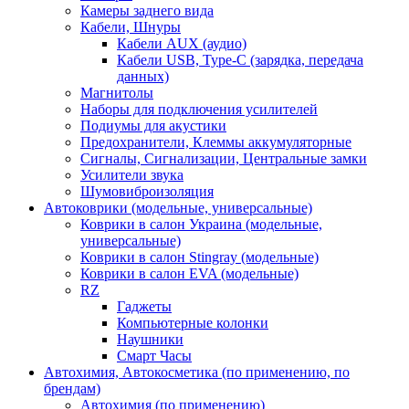
Камеры заднего вида
Кабели, Шнуры
Кабели AUX (аудио)
Кабели USB, Type-C (зарядка, передача
данных)
Магнитолы
Наборы для подключения усилителей
Подиумы для акустики
Предохранители, Клеммы аккумуляторные
Сигналы, Сигнализации, Центральные замки
Усилители звука
Шумовиброизоляция
Автоковрики (модельные, универсальные)
Коврики в салон Украина (модельные,
универсальные)
Коврики в салон Stingray (модельные)
Коврики в салон EVA (модельные)
RZ
Гаджеты
Компьютерные колонки
Наушники
Смарт Часы
Автохимия, Автокосметика (по применению, по
брендам)
Автохимия (по применению)