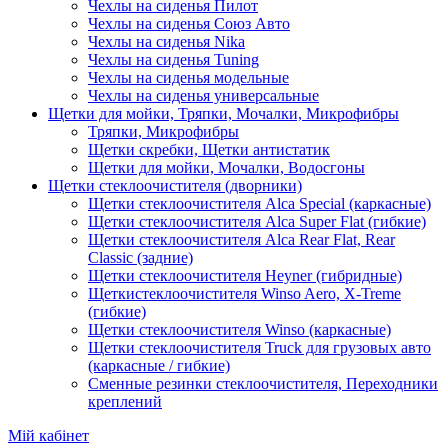
Чехлы на сиденья Пилот
Чехлы на сиденья Союз Авто
Чехлы на сиденья Nika
Чехлы на сиденья Tuning
Чехлы на сиденья модельные
Чехлы на сиденья универсальные
Щетки для мойки, Тряпки, Мочалки, Микрофибры
Тряпки, Микрофибры
Щетки скребки, Щетки антистатик
Щетки для мойки, Мочалки, Водосгоны
Щетки стеклоочистителя (дворники)
Щетки стеклоочистителя Alca Special (каркасные)
Щетки стеклоочистителя Alca Super Flat (гибкие)
Щетки стеклоочистителя Alca Rear Flat, Rear
Classic (задние)
Щетки стеклоочистителя Heyner (гибридные)
Щеткистеклоочистителя Winso Aero, X-Treme
(гибкие)
Щетки стеклоочистителя Winso (каркасные)
Щетки стеклоочистителя Truck для грузовых авто
(каркасные / гибкие)
Сменные резинки стеклоочистителя, Переходники
креплений
Мій кабінет