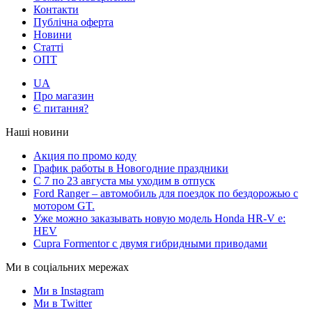
Контакти
Публічна оферта
Новини
Статті
ОПТ
UA
Про магазин
Є питання?
Наші новини
Акция по промо коду
График работы в Новогодние праздники
С 7 по 23 августа мы уходим в отпуск
Ford Ranger – автомобиль для поездок по бездорожью с
мотором GT.
Уже можно заказывать новую модель Honda HR-V e:
HEV
Cupra Formentor с двумя гибридными приводами
Ми в соціальних мережах
Ми в Instagram
Ми в Twitter