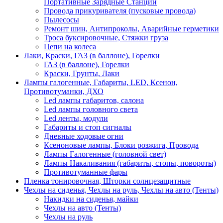
Портативные Зарядные Станции
Провода прикуривателя (пусковые провода)
Пылесосы
Ремонт шин, Антипроколы, Аварийные герметики
Троса буксировочные, Стяжки груза
Цепи на колеса
Лаки, Краски, ГАЗ (в баллоне), Горелки
ГАЗ (в баллоне), Горелки
Краски, Грунты, Лаки
Лампы галогенные, Габариты, LED, Ксенон,
Противотуманки, ДХО
Led лампы габаритов, салона
Led лампы головного света
Led ленты, модули
Габариты и стоп сигналы
Дневные ходовые огни
Ксеноновые лампы, Блоки розжига, Провода
Лампы Галогенные (головной свет)
Лампы Накаливания (габариты, стопы, повороты)
Противотуманные фары
Пленка тонировочная, Шторки солнцезащитные
Чехлы на сиденья, Чехлы на руль, Чехлы на авто (Тенты)
Накидки на сиденья, майки
Чехлы на авто (Тенты)
Чехлы на руль