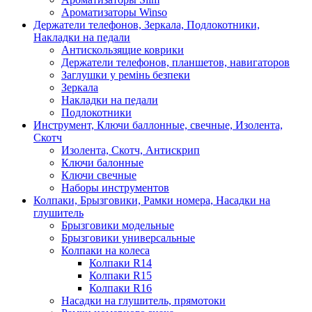
Ароматизаторы Winso
Держатели телефонов, Зеркала, Подлокотники,
Накладки на педали
Антискользящие коврики
Держатели телефонов, планшетов, навигаторов
Заглушки у ремінь безпеки
Зеркала
Накладки на педали
Подлокотники
Инструмент, Ключи баллонные, свечные, Изолента,
Скотч
Изолента, Скотч, Антискрип
Ключи балонные
Ключи свечные
Наборы инструментов
Колпаки, Брызговики, Рамки номера, Насадки на
глушитель
Брызговики модельные
Брызговики универсальные
Колпаки на колеса
Колпаки R14
Колпаки R15
Колпаки R16
Насадки на глушитель, прямотоки