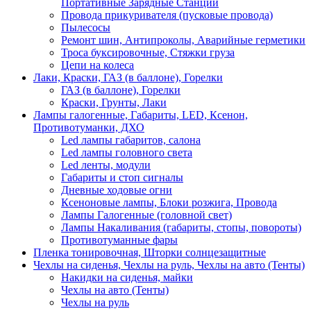
Портативные Зарядные Станции
Провода прикуривателя (пусковые провода)
Пылесосы
Ремонт шин, Антипроколы, Аварийные герметики
Троса буксировочные, Стяжки груза
Цепи на колеса
Лаки, Краски, ГАЗ (в баллоне), Горелки
ГАЗ (в баллоне), Горелки
Краски, Грунты, Лаки
Лампы галогенные, Габариты, LED, Ксенон,
Противотуманки, ДХО
Led лампы габаритов, салона
Led лампы головного света
Led ленты, модули
Габариты и стоп сигналы
Дневные ходовые огни
Ксеноновые лампы, Блоки розжига, Провода
Лампы Галогенные (головной свет)
Лампы Накаливания (габариты, стопы, повороты)
Противотуманные фары
Пленка тонировочная, Шторки солнцезащитные
Чехлы на сиденья, Чехлы на руль, Чехлы на авто (Тенты)
Накидки на сиденья, майки
Чехлы на авто (Тенты)
Чехлы на руль