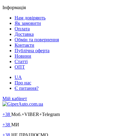
Інформація
Нам довіряють
Як замовити
Оплата
Доставка
Обмін та повернення
Контакти
Публічна оферта
Новини
Статті
ОПТ
UA
Про нас
Є питання?
Мій кабінет
+38
Моб.+VIBER+Telegram
+38
МИ
+38
НЕ ПРАЦЮЄМО