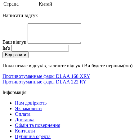
Страна
Китай
Написати відгук
Ваш відгук
Ім'я
Відправити
Поки немає відгуків, залиште відгук і Ви будете першим(ою)
Противотуманные фары DLAA 168 XRY
Противотуманные фары DLAA 222 RY
Інформація
Нам довіряють
Як замовити
Оплата
Доставка
Обмін та повернення
Контакти
Публічна оферта