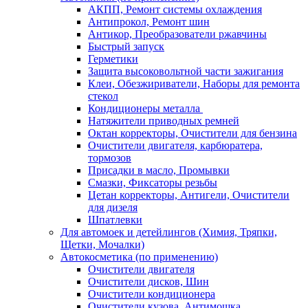
АКПП, Ремонт системы охлаждения
Антипрокол, Ремонт шин
Антикор, Преобразователи ржавчины
Быстрый запуск
Герметики
Защита высоковольтной части зажигания
Клеи, Обезжириватели, Наборы для ремонта
стекол
Кондиционеры металла
Натяжители приводных ремней
Октан корректоры, Очистители для бензина
Очистители двигателя, карбюратера,
тормозов
Присадки в масло, Промывки
Смазки, Фиксаторы резьбы
Цетан корректоры, Антигели, Очистители
для дизеля
Шпатлевки
Для автомоек и детейлингов (Химия, Тряпки,
Щетки, Мочалки)
Автокосметика (по применению)
Очистители двигателя
Очистители дисков, Шин
Очистители кондиционера
Очистители кузова, Антимошка