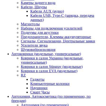
Камеры заднего вида
Кабели, Шнуры
Кабели AUX (аудио)
Кабели USB, Type-C (зарядка, передача
данных)
Магнитолы
Наборы для подключения усилителей
Подиумы для акустики
Предохранители, Клеммы аккумуляторные
Сигналы, Сигнализации, Центральные замки
Усилители звука
Шумовиброизоляция
Автоковрики (модельные, универсальные)
Коврики в салон Украина (модельные,
универсальные)
Коврики в салон Stingray (модельные)
Коврики в салон EVA (модельные)
RZ
Гаджеты
Компьютерные колонки
Наушники
Смарт Часы
Автохимия, Автокосметика (по применению, по
брендам)
Автохимия (по применению)