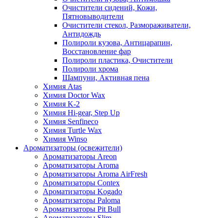
Очистители сидений, Кожи,
Пятновыводители
Очистители стекол, Размораживатели,
Антидождь
Полироли кузова, Антицарапин,
Восстановление фар
Полироли пластика, Очистители
Полироли хрома
Шампуни, Активная пена
Химия Atas
Химия Doctor Wax
Химия K-2
Химия Hi-gear, Step Up
Химия Senfineco
Химия Turtle Wax
Химия Winso
Ароматизаторы (освежители)
Ароматизаторы Areon
Ароматизаторы Aroma
Ароматизаторы Aroma AirFresh
Ароматизаторы Contex
Ароматизаторы Kogado
Ароматизаторы Paloma
Ароматизаторы Pit Bull
Ароматизаторы Slim