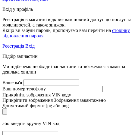
Вхід у профіль
Реєстрація в магазині відкриє вам повний доступ до послуг та
можливостей, а також знижок.
Якщо ви забули пароль, пропонуємо вам перейти на
сторінку
відновлення пароля
Реєстрація
Вхід
Підбір запчастин
Ми підберемо необхідні запчастини та зв'яжемося з вами за
декілька хвилин
Ваше ім'я
Ваш номер телефону
Прикріпіть зображення VIN коду
Прикріпити зображення
Зображення завантажено
Допустимий формат jpg або png
або введіть вручну VIN код