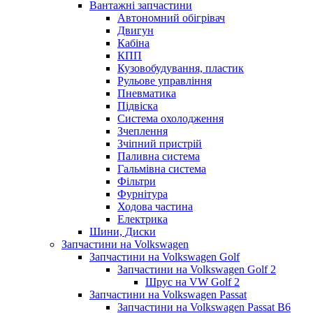
Вантажні запчастини
Автономний обігрівач
Двигун
Кабіна
КПП
Кузовобудування, пластик
Рульове управління
Пневматика
Підвіска
Система охолодження
Зчеплення
Зчіпний пристрій
Паливна система
Гальмівна система
Фільтри
Фурнітура
Ходова частина
Електрика
Шини, Диски
Запчастини на Volkswagen
Запчастини на Volkswagen Golf
Запчастини на Volkswagen Golf 2
Шрус на VW Golf 2
Запчастини на Volkswagen Passat
Запчастини на Volkswagen Passat B6