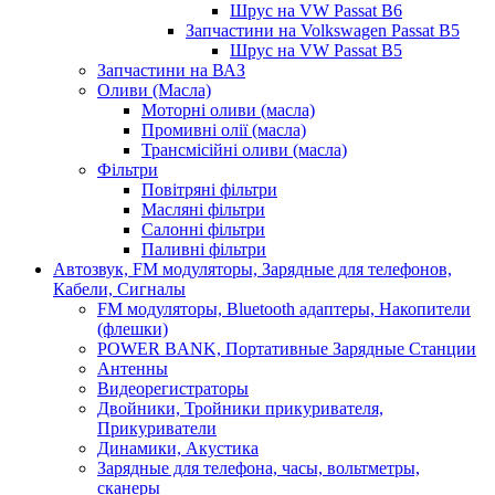
Шрус на VW Passat B6
Запчастини на Volkswagen Passat B5
Шрус на VW Passat B5
Запчастини на ВАЗ
Оливи (Масла)
Моторні оливи (масла)
Промивні олії (масла)
Трансмісійні оливи (масла)
Фільтри
Повітряні фільтри
Масляні фільтри
Салонні фільтри
Паливні фільтри
Автозвук, FM модуляторы, Зарядные для телефонов,
Кабели, Сигналы
FM модуляторы, Bluetooth адаптеры, Накопители
(флешки)
POWER BANK, Портативные Зарядные Станции
Антенны
Видеорегистраторы
Двойники, Тройники прикуривателя,
Прикуриватели
Динамики, Акустика
Зарядные для телефона, часы, вольтметры,
сканеры