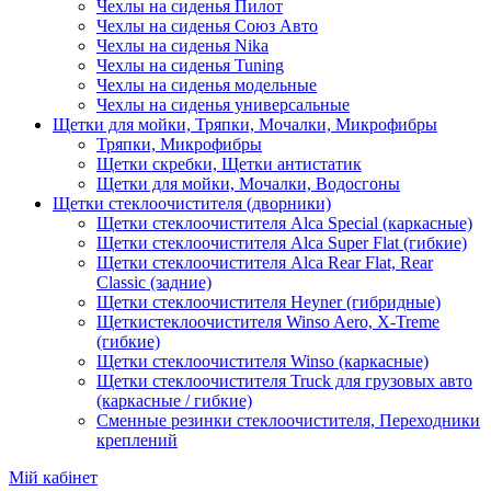
Чехлы на сиденья Пилот
Чехлы на сиденья Союз Авто
Чехлы на сиденья Nika
Чехлы на сиденья Tuning
Чехлы на сиденья модельные
Чехлы на сиденья универсальные
Щетки для мойки, Тряпки, Мочалки, Микрофибры
Тряпки, Микрофибры
Щетки скребки, Щетки антистатик
Щетки для мойки, Мочалки, Водосгоны
Щетки стеклоочистителя (дворники)
Щетки стеклоочистителя Alca Special (каркасные)
Щетки стеклоочистителя Alca Super Flat (гибкие)
Щетки стеклоочистителя Alca Rear Flat, Rear
Classic (задние)
Щетки стеклоочистителя Heyner (гибридные)
Щеткистеклоочистителя Winso Aero, X-Treme
(гибкие)
Щетки стеклоочистителя Winso (каркасные)
Щетки стеклоочистителя Truck для грузовых авто
(каркасные / гибкие)
Сменные резинки стеклоочистителя, Переходники
креплений
Мій кабінет