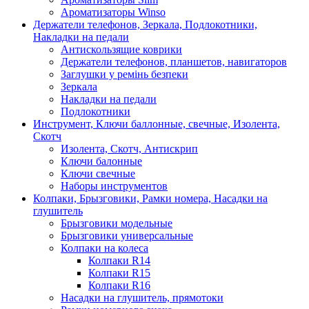
Ароматизаторы Winso
Держатели телефонов, Зеркала, Подлокотники,
Накладки на педали
Антискользящие коврики
Держатели телефонов, планшетов, навигаторов
Заглушки у ремінь безпеки
Зеркала
Накладки на педали
Подлокотники
Инструмент, Ключи баллонные, свечные, Изолента,
Скотч
Изолента, Скотч, Антискрип
Ключи балонные
Ключи свечные
Наборы инструментов
Колпаки, Брызговики, Рамки номера, Насадки на
глушитель
Брызговики модельные
Брызговики универсальные
Колпаки на колеса
Колпаки R14
Колпаки R15
Колпаки R16
Насадки на глушитель, прямотоки