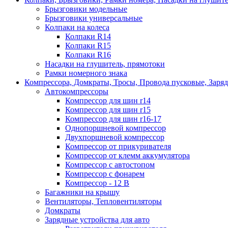
Брызговики модельные
Брызговики универсальные
Колпаки на колеса
Колпаки R14
Колпаки R15
Колпаки R16
Насадки на глушитель, прямотоки
Рамки номерного знака
Компрессора, Домкраты, Тросы, Провода пусковые, Заря
Автокомпрессоры
Компрессор для шин r14
Компрессор для шин r15
Компрессор для шин r16-17
Однопоршневой компрессор
Двухпоршневой компрессор
Компрессор от прикуривателя
Компрессор от клемм аккумулятора
Компрессор с автостопом
Компрессор с фонарем
Компрессор - 12 В
Багажники на крышу
Вентиляторы, Тепловентиляторы
Домкраты
Зарядные устройства для авто