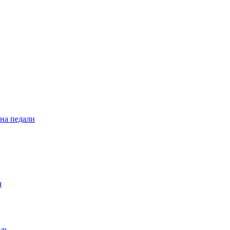
 на педали
ч
ель