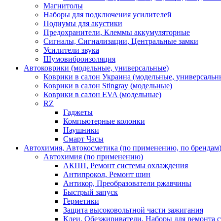
Магнитолы
Наборы для подключения усилителей
Подиумы для акустики
Предохранители, Клеммы аккумуляторные
Сигналы, Сигнализации, Центральные замки
Усилители звука
Шумовиброизоляция
Автоковрики (модельные, универсальные)
Коврики в салон Украина (модельные, универсальн
Коврики в салон Stingray (модельные)
Коврики в салон EVA (модельные)
RZ
Гаджеты
Компьютерные колонки
Наушники
Смарт Часы
Автохимия, Автокосметика (по применению, по брендам
Автохимия (по применению)
АКПП, Ремонт системы охлаждения
Антипрокол, Ремонт шин
Антикор, Преобразователи ржавчины
Быстрый запуск
Герметики
Защита высоковольтной части зажигания
Клеи, Обезжириватели, Наборы для ремонта с