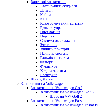
Вантажні запчастини
Автономний обігрівач
Двигун
Кабіна
КПП
Кузовобудування, пластик
Рульове управління
Пневматика
Підвіска
Система охолодження
Зчеплення
Зчіпний пристрій
Паливна система
Гальмівна система
Фільтри
Фурнітура
Ходова частина
Електрика
Шини, Диски
Запчастини на Volkswagen
Запчастини на Volkswagen Golf
Запчастини на Volkswagen Golf 2
Шрус на VW Golf 2
Запчастини на Volkswagen Passat
Запчастини на Volkswagen Passat B6