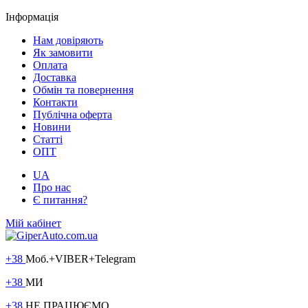
Інформація
Нам довіряють
Як замовити
Оплата
Доставка
Обмін та повернення
Контакти
Публічна оферта
Новини
Статті
ОПТ
UA
Про нас
Є питання?
Мій кабінет
+38
Моб.+VIBER+Telegram
+38
МИ
+38
НЕ ПРАЦЮЄМО