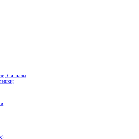
ели, Сигналы
флешки)
ли
х)