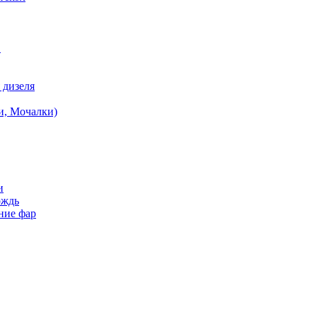
в
 дизеля
и, Мочалки)
и
ождь
ние фар