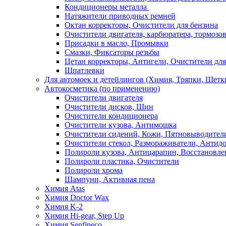
Кондиционеры металла
Натяжители приводных ремней
Октан корректоры, Очистители для бензина
Очистители двигателя, карбюратера, тормозо
Присадки в масло, Промывки
Смазки, Фиксаторы резьбы
Цетан корректоры, Антигели, Очистители для
Шпатлевки
Для автомоек и детейлингов (Химия, Тряпки, Щетк
Автокосметика (по применению)
Очистители двигателя
Очистители дисков, Шин
Очистители кондиционера
Очистители кузова, Антимошка
Очистители сидений, Кожи, Пятновыводител
Очистители стекол, Размораживатели, Антид
Полироли кузова, Антицарапин, Восстановле
Полироли пластика, Очистители
Полироли хрома
Шампуни, Активная пена
Химия Atas
Химия Doctor Wax
Химия K-2
Химия Hi-gear, Step Up
Химия Senfineco