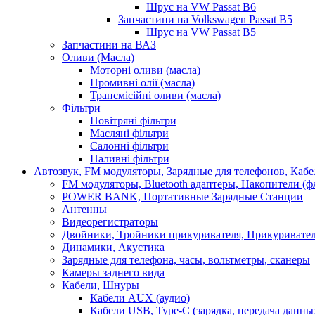
Шрус на VW Passat B6
Запчастини на Volkswagen Passat B5
Шрус на VW Passat B5
Запчастини на ВАЗ
Оливи (Масла)
Моторні оливи (масла)
Промивні олії (масла)
Трансмісійні оливи (масла)
Фільтри
Повітряні фільтри
Масляні фільтри
Салонні фільтри
Паливні фільтри
Автозвук, FM модуляторы, Зарядные для телефонов, Каб
FM модуляторы, Bluetooth адаптеры, Накопители (
POWER BANK, Портативные Зарядные Станции
Антенны
Видеорегистраторы
Двойники, Тройники прикуривателя, Прикуривате
Динамики, Акустика
Зарядные для телефона, часы, вольтметры, сканеры
Камеры заднего вида
Кабели, Шнуры
Кабели AUX (аудио)
Кабели USB, Type-C (зарядка, передача данны