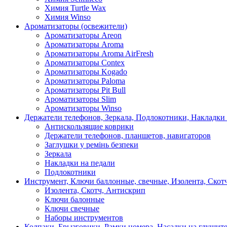
Химия Turtle Wax
Химия Winso
Ароматизаторы (освежители)
Ароматизаторы Areon
Ароматизаторы Aroma
Ароматизаторы Aroma AirFresh
Ароматизаторы Contex
Ароматизаторы Kogado
Ароматизаторы Paloma
Ароматизаторы Pit Bull
Ароматизаторы Slim
Ароматизаторы Winso
Держатели телефонов, Зеркала, Подлокотники, Накладки
Антискользящие коврики
Держатели телефонов, планшетов, навигаторов
Заглушки у ремінь безпеки
Зеркала
Накладки на педали
Подлокотники
Инструмент, Ключи баллонные, свечные, Изолента, Скот
Изолента, Скотч, Антискрип
Ключи балонные
Ключи свечные
Наборы инструментов
Колпаки, Брызговики, Рамки номера, Насадки на глушит