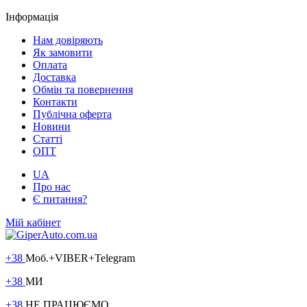
Інформація
Нам довіряють
Як замовити
Оплата
Доставка
Обмін та повернення
Контакти
Публічна оферта
Новини
Статті
ОПТ
UA
Про нас
Є питання?
Мій кабінет
+38
Моб.+VIBER+Telegram
+38
МИ
+38
НЕ ПРАЦЮЄМО