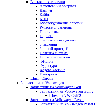
Вантажні запчастини
Автономний обігрівач
Двигун
Кабіна
КПП
Кузовобудування, пластик
Рульове управління
Пневматика
Підвіска
Система охолодження
Зчеплення
Зчіпний пристрій
Паливна система
Гальмівна система
Фільтри
Фурнітура
Ходова частина
Електрика
Шини, Диски
Запчастини на Volkswagen
Запчастини на Volkswagen Golf
Запчастини на Volkswagen Golf 2
Шрус на VW Golf 2
Запчастини на Volkswagen Passat
Запчастини на Volkswagen Passat B6