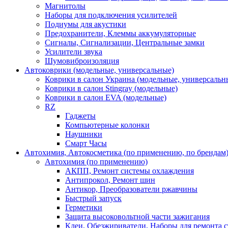
Магнитолы
Наборы для подключения усилителей
Подиумы для акустики
Предохранители, Клеммы аккумуляторные
Сигналы, Сигнализации, Центральные замки
Усилители звука
Шумовиброизоляция
Автоковрики (модельные, универсальные)
Коврики в салон Украина (модельные, универсальн
Коврики в салон Stingray (модельные)
Коврики в салон EVA (модельные)
RZ
Гаджеты
Компьютерные колонки
Наушники
Смарт Часы
Автохимия, Автокосметика (по применению, по брендам
Автохимия (по применению)
АКПП, Ремонт системы охлаждения
Антипрокол, Ремонт шин
Антикор, Преобразователи ржавчины
Быстрый запуск
Герметики
Защита высоковольтной части зажигания
Клеи, Обезжириватели, Наборы для ремонта с