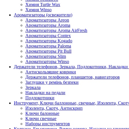
Химия Turtle Wax
Химия Winso
Ароматизаторы (освежители)
Ароматизаторы Areon
Ароматизаторы Aroma
Ароматизаторы Aroma AirFresh
Ароматизаторы Contex
Ароматизаторы Kogado
Ароматизаторы Paloma
Ароматизаторы Pit Bull
Ароматизаторы Slim
Ароматизаторы Winso
Держатели телефонов, Зеркала, Подлокотники, Накладки
Антискользящие коврики
Держатели телефонов, планшетов, навигаторов
Заглушки у ремінь безпеки
Зеркала
Накладки на педали
Подлокотники
Инструмент, Ключи баллонные, свечные, Изолента, Скот
Изолента, Скотч, Антискрип
Ключи балонные
Ключи свечные
Наборы инструментов
Колпаки, Брызговики, Рамки номера, Насадки на глушит