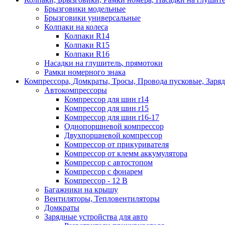
Брызговики модельные
Брызговики универсальные
Колпаки на колеса
Колпаки R14
Колпаки R15
Колпаки R16
Насадки на глушитель, прямотоки
Рамки номерного знака
Компрессора, Домкраты, Тросы, Провода пусковые, Заря
Автокомпрессоры
Компрессор для шин r14
Компрессор для шин r15
Компрессор для шин r16-17
Однопоршневой компрессор
Двухпоршневой компрессор
Компрессор от прикуривателя
Компрессор от клемм аккумулятора
Компрессор с автостопом
Компрессор с фонарем
Компрессор - 12 В
Багажники на крышу
Вентиляторы, Тепловентиляторы
Домкраты
Зарядные устройства для авто