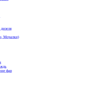
в
 дизеля
и, Мочалки)
и
ождь
ние фар