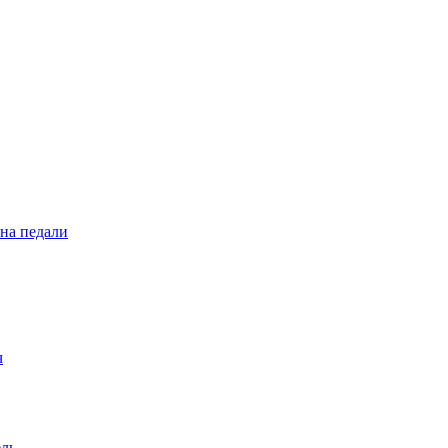
 на педали
ч
ель