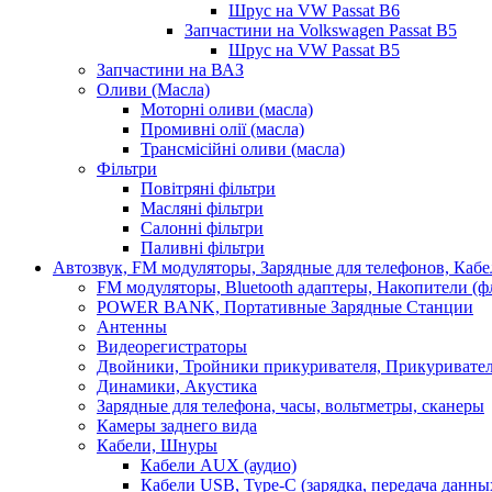
Шрус на VW Passat B6
Запчастини на Volkswagen Passat B5
Шрус на VW Passat B5
Запчастини на ВАЗ
Оливи (Масла)
Моторні оливи (масла)
Промивні олії (масла)
Трансмісійні оливи (масла)
Фільтри
Повітряні фільтри
Масляні фільтри
Салонні фільтри
Паливні фільтри
Автозвук, FM модуляторы, Зарядные для телефонов, Каб
FM модуляторы, Bluetooth адаптеры, Накопители (
POWER BANK, Портативные Зарядные Станции
Антенны
Видеорегистраторы
Двойники, Тройники прикуривателя, Прикуривате
Динамики, Акустика
Зарядные для телефона, часы, вольтметры, сканеры
Камеры заднего вида
Кабели, Шнуры
Кабели AUX (аудио)
Кабели USB, Type-C (зарядка, передача данны