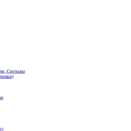
ели, Сигналы
флешки)
ли
х)