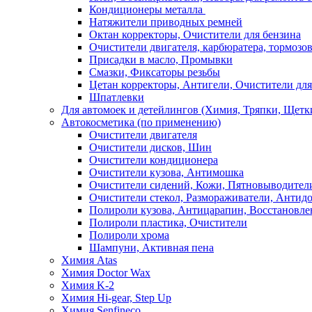
Кондиционеры металла
Натяжители приводных ремней
Октан корректоры, Очистители для бензина
Очистители двигателя, карбюратера, тормозо
Присадки в масло, Промывки
Смазки, Фиксаторы резьбы
Цетан корректоры, Антигели, Очистители для
Шпатлевки
Для автомоек и детейлингов (Химия, Тряпки, Щетк
Автокосметика (по применению)
Очистители двигателя
Очистители дисков, Шин
Очистители кондиционера
Очистители кузова, Антимошка
Очистители сидений, Кожи, Пятновыводител
Очистители стекол, Размораживатели, Антид
Полироли кузова, Антицарапин, Восстановле
Полироли пластика, Очистители
Полироли хрома
Шампуни, Активная пена
Химия Atas
Химия Doctor Wax
Химия K-2
Химия Hi-gear, Step Up
Химия Senfineco