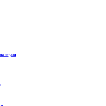
 на педали
ч
ель