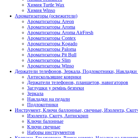
Химия Turtle Wax
Химия Winso
Ароматизаторы (освежители)
Ароматизаторы Areon
Ароматизаторы Aroma
Ароматизаторы Aroma AirFresh
Ароматизаторы Contex
Ароматизаторы Kogado
Ароматизаторы Paloma
Ароматизаторы Pit Bull
Ароматизаторы Slim
Ароматизаторы Winso
Держатели телефонов, Зеркала, Подлокотники, Накладки
Антискользящие коврики
Держатели телефонов, планшетов, навигаторов
Заглушки у ремінь безпеки
Зеркала
Накладки на педали
Подлокотники
Инструмент, Ключи баллонные, свечные, Изолента, Скот
Изолента, Скотч, Антискрип
Ключи балонные
Ключи свечные
Наборы инструментов
Колпаки, Брызговики, Рамки номера, Насадки на глушит