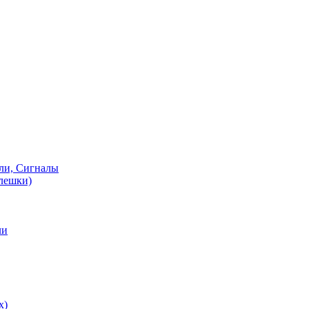
ели, Сигналы
флешки)
ли
х)