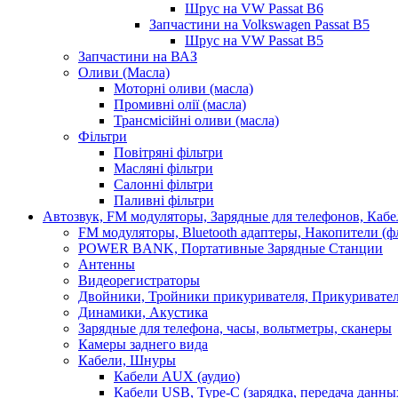
Шрус на VW Passat B6
Запчастини на Volkswagen Passat B5
Шрус на VW Passat B5
Запчастини на ВАЗ
Оливи (Масла)
Моторні оливи (масла)
Промивні олії (масла)
Трансмісійні оливи (масла)
Фільтри
Повітряні фільтри
Масляні фільтри
Салонні фільтри
Паливні фільтри
Автозвук, FM модуляторы, Зарядные для телефонов, Каб
FM модуляторы, Bluetooth адаптеры, Накопители (
POWER BANK, Портативные Зарядные Станции
Антенны
Видеорегистраторы
Двойники, Тройники прикуривателя, Прикуривате
Динамики, Акустика
Зарядные для телефона, часы, вольтметры, сканеры
Камеры заднего вида
Кабели, Шнуры
Кабели AUX (аудио)
Кабели USB, Type-C (зарядка, передача данны