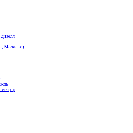
в
 дизеля
и, Мочалки)
и
ождь
ние фар