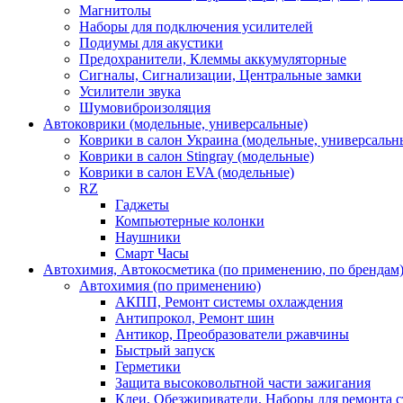
Магнитолы
Наборы для подключения усилителей
Подиумы для акустики
Предохранители, Клеммы аккумуляторные
Сигналы, Сигнализации, Центральные замки
Усилители звука
Шумовиброизоляция
Автоковрики (модельные, универсальные)
Коврики в салон Украина (модельные, универсальн
Коврики в салон Stingray (модельные)
Коврики в салон EVA (модельные)
RZ
Гаджеты
Компьютерные колонки
Наушники
Смарт Часы
Автохимия, Автокосметика (по применению, по брендам
Автохимия (по применению)
АКПП, Ремонт системы охлаждения
Антипрокол, Ремонт шин
Антикор, Преобразователи ржавчины
Быстрый запуск
Герметики
Защита высоковольтной части зажигания
Клеи, Обезжириватели, Наборы для ремонта с