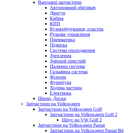
Вантажні запчастини
Автономний обігрівач
Двигун
Кабіна
КПП
Кузовобудування, пластик
Рульове управління
Пневматика
Підвіска
Система охолодження
Зчеплення
Зчіпний пристрій
Паливна система
Гальмівна система
Фільтри
Фурнітура
Ходова частина
Електрика
Шини, Диски
Запчастини на Volkswagen
Запчастини на Volkswagen Golf
Запчастини на Volkswagen Golf 2
Шрус на VW Golf 2
Запчастини на Volkswagen Passat
Запчастини на Volkswagen Passat B6