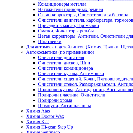
Кондиционеры металла
Натяжители приводных ремней
Октан корректоры, Очистители для бензина
Очистители двигателя, карбюратера, тормозо
Присадки в масло, Промывки
Смазки, Фиксаторы резьбы
Цетан корректоры, Антигели, Очистители для
Шпатлевки
Для автомоек и детейлингов (Химия, Тряпки, Щетк
Автокосметика (по применению)
Очистители двигателя
Очистители дисков, Шин
Очистители кондиционера
Очистители кузова, Антимошка
Очистители сидений, Кожи, Пятновыводител
Очистители стекол, Размораживатели, Антид
Полироли кузова, Антицарапин, Восстановле
Полироли пластика, Очистители
Полироли хрома
Шампуни, Активная пена
Химия Atas
Химия Doctor Wax
Химия K-2
Химия Hi-gear, Step Up
Химия Senfineco