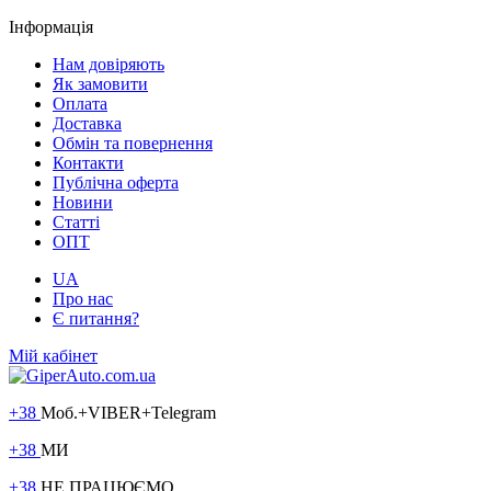
Інформація
Нам довіряють
Як замовити
Оплата
Доставка
Обмін та повернення
Контакти
Публічна оферта
Новини
Статті
ОПТ
UA
Про нас
Є питання?
Мій кабінет
+38
Моб.+VIBER+Telegram
+38
МИ
+38
НЕ ПРАЦЮЄМО