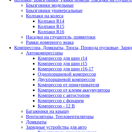
Брызговики модельные
Брызговики универсальные
Колпаки на колеса
Колпаки R14
Колпаки R15
Колпаки R16
Насадки на глушитель, прямотоки
Рамки номерного знака
Компрессора, Домкраты, Тросы, Провода пусковые, Заря
Автокомпрессоры
Компрессор для шин r14
Компрессор для шин r15
Компрессор для шин r16-17
Однопоршневой компрессор
Двухпоршневой компрессор
Компрессор от прикуривателя
Компрессор от клемм аккумулятора
Компрессор с автостопом
Компрессор с фонарем
Компрессор - 12 В
Багажники на крышу
Вентиляторы, Тепловентиляторы
Домкраты
Зарядные устройства для авто