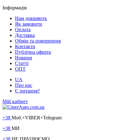
Інформація
Нам довіряють
Як замовити
Оплата
Доставка
Обмін та повернення
Контакти
Публічна оферта
Новини
Статті
ОПТ
UA
Про нас
Є питання?
Мій кабінет
+38
Моб.+VIBER+Telegram
+38
МИ
+38
НЕ ПРАЦЮЄМО