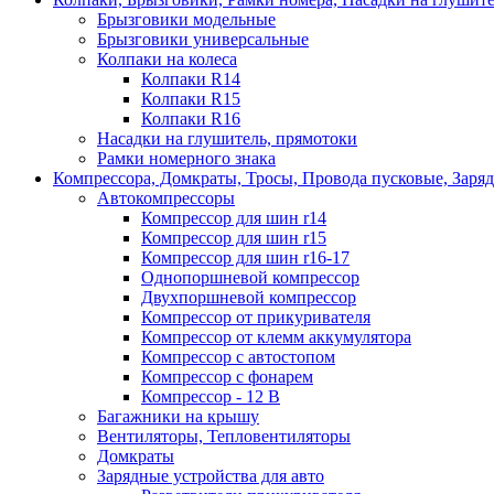
Брызговики модельные
Брызговики универсальные
Колпаки на колеса
Колпаки R14
Колпаки R15
Колпаки R16
Насадки на глушитель, прямотоки
Рамки номерного знака
Компрессора, Домкраты, Тросы, Провода пусковые, Заря
Автокомпрессоры
Компрессор для шин r14
Компрессор для шин r15
Компрессор для шин r16-17
Однопоршневой компрессор
Двухпоршневой компрессор
Компрессор от прикуривателя
Компрессор от клемм аккумулятора
Компрессор с автостопом
Компрессор с фонарем
Компрессор - 12 В
Багажники на крышу
Вентиляторы, Тепловентиляторы
Домкраты
Зарядные устройства для авто