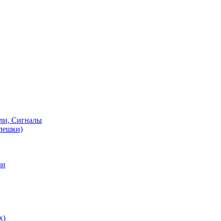
ели, Сигналы
флешки)
ли
х)