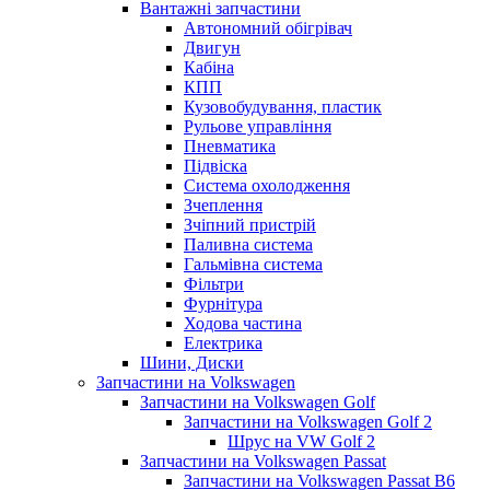
Вантажні запчастини
Автономний обігрівач
Двигун
Кабіна
КПП
Кузовобудування, пластик
Рульове управління
Пневматика
Підвіска
Система охолодження
Зчеплення
Зчіпний пристрій
Паливна система
Гальмівна система
Фільтри
Фурнітура
Ходова частина
Електрика
Шини, Диски
Запчастини на Volkswagen
Запчастини на Volkswagen Golf
Запчастини на Volkswagen Golf 2
Шрус на VW Golf 2
Запчастини на Volkswagen Passat
Запчастини на Volkswagen Passat B6