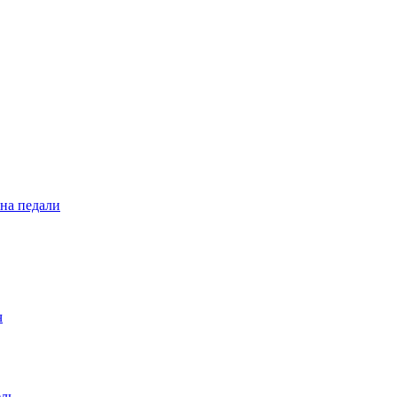
 на педали
ч
ель