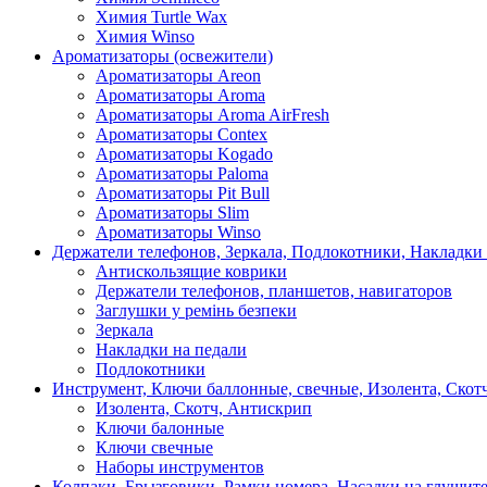
Химия Turtle Wax
Химия Winso
Ароматизаторы (освежители)
Ароматизаторы Areon
Ароматизаторы Aroma
Ароматизаторы Aroma AirFresh
Ароматизаторы Contex
Ароматизаторы Kogado
Ароматизаторы Paloma
Ароматизаторы Pit Bull
Ароматизаторы Slim
Ароматизаторы Winso
Держатели телефонов, Зеркала, Подлокотники, Накладки
Антискользящие коврики
Держатели телефонов, планшетов, навигаторов
Заглушки у ремінь безпеки
Зеркала
Накладки на педали
Подлокотники
Инструмент, Ключи баллонные, свечные, Изолента, Скот
Изолента, Скотч, Антискрип
Ключи балонные
Ключи свечные
Наборы инструментов
Колпаки, Брызговики, Рамки номера, Насадки на глушит