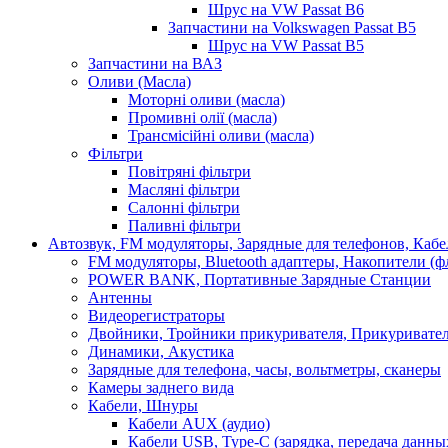
Шрус на VW Passat B6
Запчастини на Volkswagen Passat B5
Шрус на VW Passat B5
Запчастини на ВАЗ
Оливи (Масла)
Моторні оливи (масла)
Промивні олії (масла)
Трансмісійні оливи (масла)
Фільтри
Повітряні фільтри
Масляні фільтри
Салонні фільтри
Паливні фільтри
Автозвук, FM модуляторы, Зарядные для телефонов, Каб
FM модуляторы, Bluetooth адаптеры, Накопители (
POWER BANK, Портативные Зарядные Станции
Антенны
Видеорегистраторы
Двойники, Тройники прикуривателя, Прикуривате
Динамики, Акустика
Зарядные для телефона, часы, вольтметры, сканеры
Камеры заднего вида
Кабели, Шнуры
Кабели AUX (аудио)
Кабели USB, Type-C (зарядка, передача данны