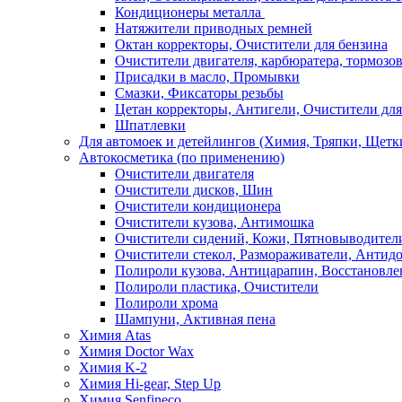
Кондиционеры металла
Натяжители приводных ремней
Октан корректоры, Очистители для бензина
Очистители двигателя, карбюратера, тормозо
Присадки в масло, Промывки
Смазки, Фиксаторы резьбы
Цетан корректоры, Антигели, Очистители для
Шпатлевки
Для автомоек и детейлингов (Химия, Тряпки, Щетк
Автокосметика (по применению)
Очистители двигателя
Очистители дисков, Шин
Очистители кондиционера
Очистители кузова, Антимошка
Очистители сидений, Кожи, Пятновыводител
Очистители стекол, Размораживатели, Антид
Полироли кузова, Антицарапин, Восстановле
Полироли пластика, Очистители
Полироли хрома
Шампуни, Активная пена
Химия Atas
Химия Doctor Wax
Химия K-2
Химия Hi-gear, Step Up
Химия Senfineco