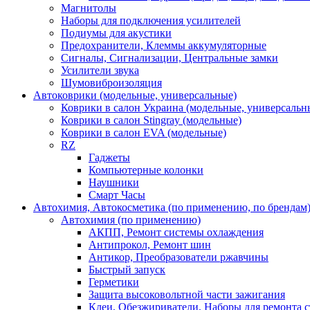
Магнитолы
Наборы для подключения усилителей
Подиумы для акустики
Предохранители, Клеммы аккумуляторные
Сигналы, Сигнализации, Центральные замки
Усилители звука
Шумовиброизоляция
Автоковрики (модельные, универсальные)
Коврики в салон Украина (модельные, универсальн
Коврики в салон Stingray (модельные)
Коврики в салон EVA (модельные)
RZ
Гаджеты
Компьютерные колонки
Наушники
Смарт Часы
Автохимия, Автокосметика (по применению, по брендам
Автохимия (по применению)
АКПП, Ремонт системы охлаждения
Антипрокол, Ремонт шин
Антикор, Преобразователи ржавчины
Быстрый запуск
Герметики
Защита высоковольтной части зажигания
Клеи, Обезжириватели, Наборы для ремонта с