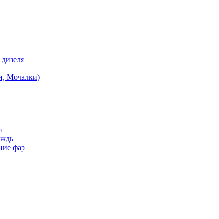
в
 дизеля
и, Мочалки)
и
ождь
ние фар