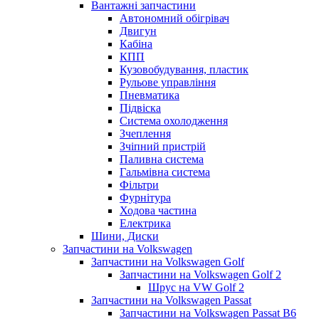
Вантажні запчастини
Автономний обігрівач
Двигун
Кабіна
КПП
Кузовобудування, пластик
Рульове управління
Пневматика
Підвіска
Система охолодження
Зчеплення
Зчіпний пристрій
Паливна система
Гальмівна система
Фільтри
Фурнітура
Ходова частина
Електрика
Шини, Диски
Запчастини на Volkswagen
Запчастини на Volkswagen Golf
Запчастини на Volkswagen Golf 2
Шрус на VW Golf 2
Запчастини на Volkswagen Passat
Запчастини на Volkswagen Passat B6