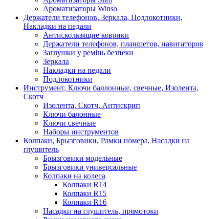
Ароматизаторы Winso
Держатели телефонов, Зеркала, Подлокотники,
Накладки на педали
Антискользящие коврики
Держатели телефонов, планшетов, навигаторов
Заглушки у ремінь безпеки
Зеркала
Накладки на педали
Подлокотники
Инструмент, Ключи баллонные, свечные, Изолента,
Скотч
Изолента, Скотч, Антискрип
Ключи балонные
Ключи свечные
Наборы инструментов
Колпаки, Брызговики, Рамки номера, Насадки на
глушитель
Брызговики модельные
Брызговики универсальные
Колпаки на колеса
Колпаки R14
Колпаки R15
Колпаки R16
Насадки на глушитель, прямотоки