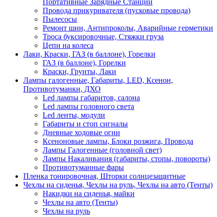
Портативные Зарядные Станции
Провода прикуривателя (пусковые провода)
Пылесосы
Ремонт шин, Антипроколы, Аварийные герметики
Троса буксировочные, Стяжки груза
Цепи на колеса
Лаки, Краски, ГАЗ (в баллоне), Горелки
ГАЗ (в баллоне), Горелки
Краски, Грунты, Лаки
Лампы галогенные, Габариты, LED, Ксенон,
Противотуманки, ДХО
Led лампы габаритов, салона
Led лампы головного света
Led ленты, модули
Габариты и стоп сигналы
Дневные ходовые огни
Ксеноновые лампы, Блоки розжига, Провода
Лампы Галогенные (головной свет)
Лампы Накаливания (габариты, стопы, повороты)
Противотуманные фары
Пленка тонировочная, Шторки солнцезащитные
Чехлы на сиденья, Чехлы на руль, Чехлы на авто (Тенты)
Накидки на сиденья, майки
Чехлы на авто (Тенты)
Чехлы на руль