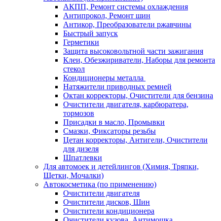
АКПП, Ремонт системы охлаждения
Антипрокол, Ремонт шин
Антикор, Преобразователи ржавчины
Быстрый запуск
Герметики
Защита высоковольтной части зажигания
Клеи, Обезжириватели, Наборы для ремонта
стекол
Кондиционеры металла
Натяжители приводных ремней
Октан корректоры, Очистители для бензина
Очистители двигателя, карбюратера,
тормозов
Присадки в масло, Промывки
Смазки, Фиксаторы резьбы
Цетан корректоры, Антигели, Очистители
для дизеля
Шпатлевки
Для автомоек и детейлингов (Химия, Тряпки,
Щетки, Мочалки)
Автокосметика (по применению)
Очистители двигателя
Очистители дисков, Шин
Очистители кондиционера
Очистители кузова, Антимошка