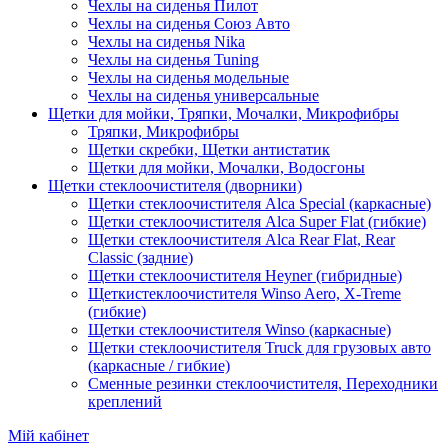
Чехлы на сиденья Пилот
Чехлы на сиденья Союз Авто
Чехлы на сиденья Nika
Чехлы на сиденья Tuning
Чехлы на сиденья модельные
Чехлы на сиденья универсальные
Щетки для мойки, Тряпки, Мочалки, Микрофибры
Тряпки, Микрофибры
Щетки скребки, Щетки антистатик
Щетки для мойки, Мочалки, Водосгоны
Щетки стеклоочистителя (дворники)
Щетки стеклоочистителя Alca Special (каркасные)
Щетки стеклоочистителя Alca Super Flat (гибкие)
Щетки стеклоочистителя Alca Rear Flat, Rear
Classic (задние)
Щетки стеклоочистителя Heyner (гибридные)
Щеткистеклоочистителя Winso Aero, X-Treme
(гибкие)
Щетки стеклоочистителя Winso (каркасные)
Щетки стеклоочистителя Truck для грузовых авто
(каркасные / гибкие)
Сменные резинки стеклоочистителя, Переходники
креплений
Мій кабінет