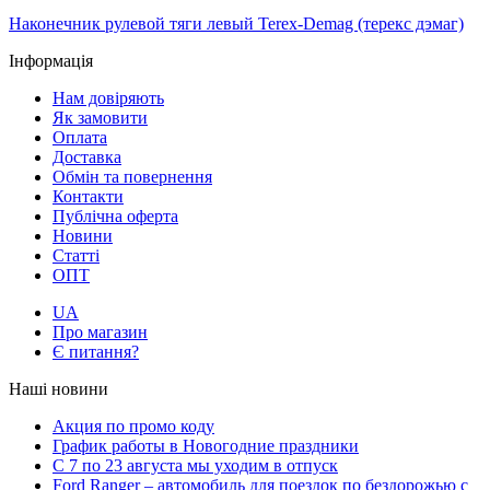
Наконечник рулевой тяги левый Terex-Demag (терекс дэмаг)
Інформація
Нам довіряють
Як замовити
Оплата
Доставка
Обмін та повернення
Контакти
Публічна оферта
Новини
Статті
ОПТ
UA
Про магазин
Є питання?
Наші новини
Акция по промо коду
График работы в Новогодние праздники
С 7 по 23 августа мы уходим в отпуск
Ford Ranger – автомобиль для поездок по бездорожью с