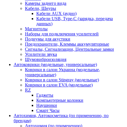
Камеры заднего вида
Кабели, Шнуры
Кабели AUX (аудио)
Кабели USB, Type-C (зарядка, передача
данных)
Магнитолы
Наборы для подключения усилителей
Подиумы для акустики
Предохранители, Клеммы аккумуляторные
Сигналы, Сигнализации, Центральные замки
Усилители звука
Шумовиброизоляция
Автоковрики (модельные, универсальные)
Коврики в салон Украина (модельные,
универсальные)
Коврики в салон Stingray (модельные)
Коврики в салон EVA (модельные)
RZ
Гаджеты
Компьютерные колонки
Наушники
Смарт Часы
Автохимия, Автокосметика (по применению, по
брендам)
Автохимия (по применению)