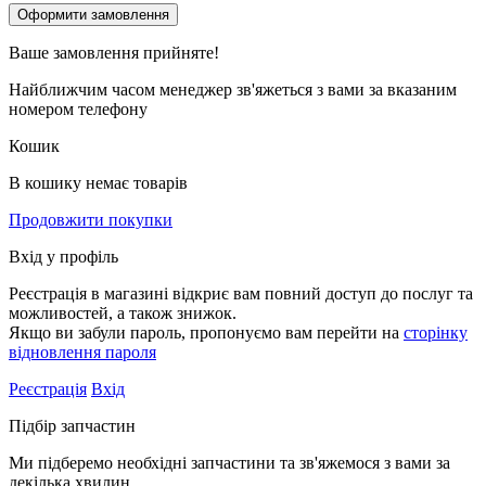
Ваше замовлення
прийняте!
Найближчим часом менеджер зв'яжеться з вами за вказаним
номером телефону
Кошик
В кошику немає товарів
Продовжити покупки
Вхід у профіль
Реєстрація в магазині відкриє вам повний доступ до послуг та
можливостей, а також знижок.
Якщо ви забули пароль, пропонуємо вам перейти на
сторінку
відновлення пароля
Реєстрація
Вхід
Підбір запчастин
Ми підберемо необхідні запчастини та зв'яжемося з вами за
декілька хвилин