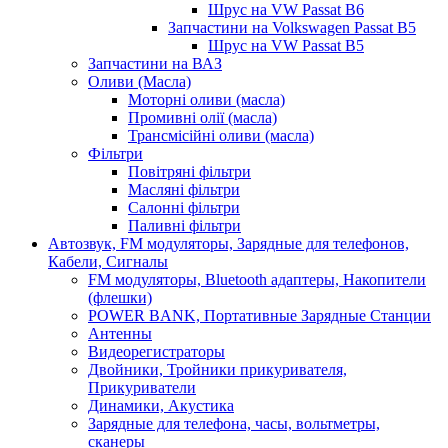
Шрус на VW Passat B6
Запчастини на Volkswagen Passat B5
Шрус на VW Passat B5
Запчастини на ВАЗ
Оливи (Масла)
Моторні оливи (масла)
Промивні олії (масла)
Трансмісійні оливи (масла)
Фільтри
Повітряні фільтри
Масляні фільтри
Салонні фільтри
Паливні фільтри
Автозвук, FM модуляторы, Зарядные для телефонов,
Кабели, Сигналы
FM модуляторы, Bluetooth адаптеры, Накопители
(флешки)
POWER BANK, Портативные Зарядные Станции
Антенны
Видеорегистраторы
Двойники, Тройники прикуривателя,
Прикуриватели
Динамики, Акустика
Зарядные для телефона, часы, вольтметры,
сканеры