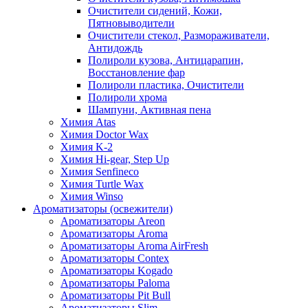
Очистители сидений, Кожи,
Пятновыводители
Очистители стекол, Размораживатели,
Антидождь
Полироли кузова, Антицарапин,
Восстановление фар
Полироли пластика, Очистители
Полироли хрома
Шампуни, Активная пена
Химия Atas
Химия Doctor Wax
Химия K-2
Химия Hi-gear, Step Up
Химия Senfineco
Химия Turtle Wax
Химия Winso
Ароматизаторы (освежители)
Ароматизаторы Areon
Ароматизаторы Aroma
Ароматизаторы Aroma AirFresh
Ароматизаторы Contex
Ароматизаторы Kogado
Ароматизаторы Paloma
Ароматизаторы Pit Bull
Ароматизаторы Slim