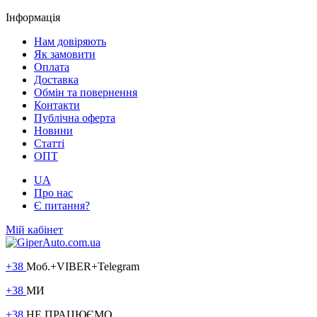
Інформація
Нам довіряють
Як замовити
Оплата
Доставка
Обмін та повернення
Контакти
Публічна оферта
Новини
Статті
ОПТ
UA
Про нас
Є питання?
Мій кабінет
+38
Моб.+VIBER+Telegram
+38
МИ
+38
НЕ ПРАЦЮЄМО