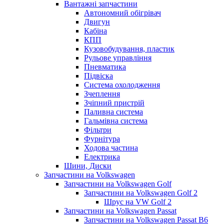
Вантажні запчастини
Автономний обігрівач
Двигун
Кабіна
КПП
Кузовобудування, пластик
Рульове управління
Пневматика
Підвіска
Система охолодження
Зчеплення
Зчіпний пристрій
Паливна система
Гальмівна система
Фільтри
Фурнітура
Ходова частина
Електрика
Шини, Диски
Запчастини на Volkswagen
Запчастини на Volkswagen Golf
Запчастини на Volkswagen Golf 2
Шрус на VW Golf 2
Запчастини на Volkswagen Passat
Запчастини на Volkswagen Passat B6