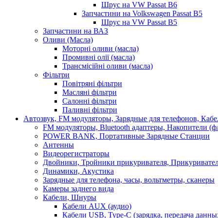
Шрус на VW Passat B6
Запчастини на Volkswagen Passat B5
Шрус на VW Passat B5
Запчастини на ВАЗ
Оливи (Масла)
Моторні оливи (масла)
Промивні олії (масла)
Трансмісійні оливи (масла)
Фільтри
Повітряні фільтри
Масляні фільтри
Салонні фільтри
Паливні фільтри
Автозвук, FM модуляторы, Зарядные для телефонов, Каб
FM модуляторы, Bluetooth адаптеры, Накопители (
POWER BANK, Портативные Зарядные Станции
Антенны
Видеорегистраторы
Двойники, Тройники прикуривателя, Прикуривате
Динамики, Акустика
Зарядные для телефона, часы, вольтметры, сканеры
Камеры заднего вида
Кабели, Шнуры
Кабели AUX (аудио)
Кабели USB, Type-C (зарядка, передача данны