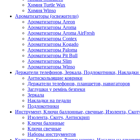
Химия Turtle Wax
Химия Winso
Ароматизаторы (освежители)
Ароматизаторы Areon
Ароматизаторы Aroma
Ароматизаторы Aroma AirFresh
Ароматизаторы Contex
Ароматизаторы Kogado
Ароматизаторы Paloma
Ароматизаторы Pit Bull
Ароматизаторы Slim
Ароматизаторы Winso
Держатели телефонов, Зеркала, Подлокотники, Накладки
Антискользящие коврики
Держатели телефонов, планшетов, навигаторов
Заглушки у ремінь безпеки
Зеркала
Накладки на педали
Подлокотники
Инструмент, Ключи баллонные, свечные, Изолента, Скот
Изолента, Скотч, Антискрип
Ключи балонные
Ключи свечные
Наборы инструментов
Колпаки, Брызговики, Рамки номера, Насадки на глушит