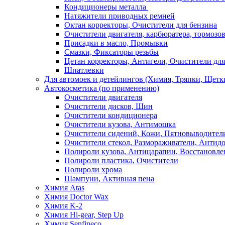
Кондиционеры металла
Натяжители приводных ремней
Октан корректоры, Очистители для бензина
Очистители двигателя, карбюратера, тормозо
Присадки в масло, Промывки
Смазки, Фиксаторы резьбы
Цетан корректоры, Антигели, Очистители для
Шпатлевки
Для автомоек и детейлингов (Химия, Тряпки, Щетк
Автокосметика (по применению)
Очистители двигателя
Очистители дисков, Шин
Очистители кондиционера
Очистители кузова, Антимошка
Очистители сидений, Кожи, Пятновыводител
Очистители стекол, Размораживатели, Антид
Полироли кузова, Антицарапин, Восстановле
Полироли пластика, Очистители
Полироли хрома
Шампуни, Активная пена
Химия Atas
Химия Doctor Wax
Химия K-2
Химия Hi-gear, Step Up
Химия Senfineco