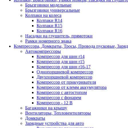
Брызговики модельные
Брызговики универсальные
Колпаки на колеса
Колпаки R14
Колпаки R15
Колпаки R16
Насадки на глушитель, прямотоки
Рамки номерного знака
Компрессора, Домкраты, Тросы, Провода пусковые, Заря
Автокомпрессоры
Компрессор для шин r14
Компрессор для шин r15
Компрессор для шин r16-17
Однопоршневой компрессор
Двухпоршневой компрессор
Компрессор от прикуривателя
Компрессор от клемм аккумулятора
Компрессор с автостопом
Компрессор с фонарем
Компрессор - 12 В
Багажники на крышу
Вентиляторы, Тепловентиляторы
Домкраты
Зарядные устройства для авто