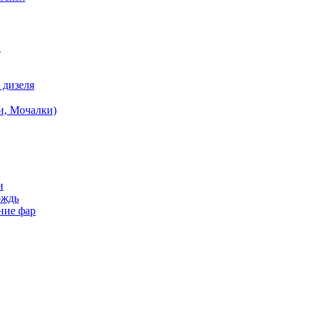
в
 дизеля
и, Мочалки)
и
ождь
ние фар