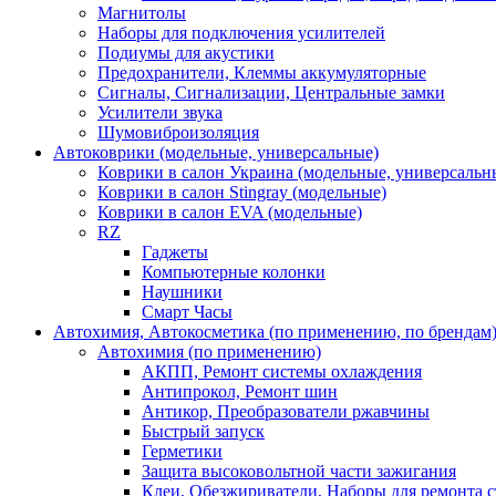
Магнитолы
Наборы для подключения усилителей
Подиумы для акустики
Предохранители, Клеммы аккумуляторные
Сигналы, Сигнализации, Центральные замки
Усилители звука
Шумовиброизоляция
Автоковрики (модельные, универсальные)
Коврики в салон Украина (модельные, универсальн
Коврики в салон Stingray (модельные)
Коврики в салон EVA (модельные)
RZ
Гаджеты
Компьютерные колонки
Наушники
Смарт Часы
Автохимия, Автокосметика (по применению, по брендам
Автохимия (по применению)
АКПП, Ремонт системы охлаждения
Антипрокол, Ремонт шин
Антикор, Преобразователи ржавчины
Быстрый запуск
Герметики
Защита высоковольтной части зажигания
Клеи, Обезжириватели, Наборы для ремонта с