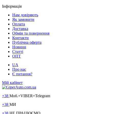
Інформація
Нам довіряють
Як замовити
Оплата
Доставка
Обмін та повернення
Контакти
Публічна оферта
Новини
Статті
ОПТ
UA
Про нас
Є питання?
Мій кабінет
+38
Моб.+VIBER+Telegram
+38
МИ
+38
НЕ ПРАЦЮЄМО