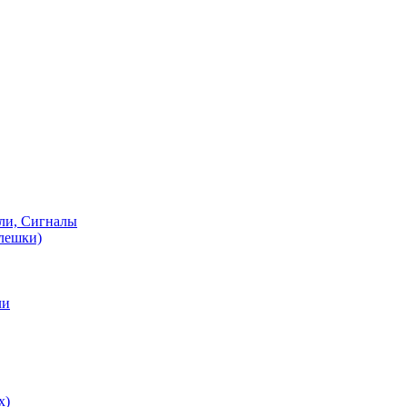
ели, Сигналы
флешки)
ли
х)