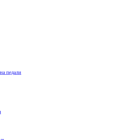
 на педали
ч
ель