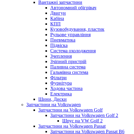
Вантажні запчастини
Автономний обігрівач
Двигун
Кабіна
КПП
Кузовобудування, пластик
Рульове управління
Пневматика
Підвіска
Система охолодження
Зчеплення
Зчіпний пристрій
Паливна система
Гальмівна система
Фільтри
Фурнітура
Ходова частина
Електрика
Шини, Диски
Запчастини на Volkswagen
Запчастини на Volkswagen Golf
Запчастини на Volkswagen Golf 2
Шрус на VW Golf 2
Запчастини на Volkswagen Passat
Запчастини на Volkswagen Passat B6