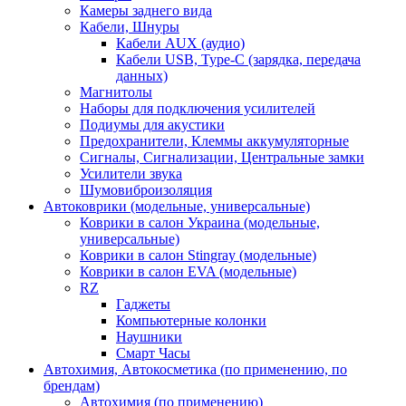
Камеры заднего вида
Кабели, Шнуры
Кабели AUX (аудио)
Кабели USB, Type-C (зарядка, передача
данных)
Магнитолы
Наборы для подключения усилителей
Подиумы для акустики
Предохранители, Клеммы аккумуляторные
Сигналы, Сигнализации, Центральные замки
Усилители звука
Шумовиброизоляция
Автоковрики (модельные, универсальные)
Коврики в салон Украина (модельные,
универсальные)
Коврики в салон Stingray (модельные)
Коврики в салон EVA (модельные)
RZ
Гаджеты
Компьютерные колонки
Наушники
Смарт Часы
Автохимия, Автокосметика (по применению, по
брендам)
Автохимия (по применению)