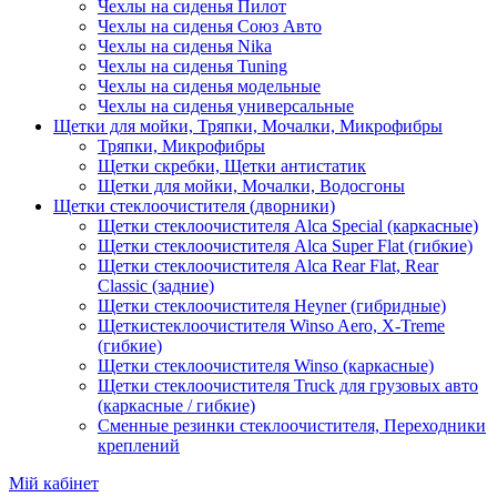
Чехлы на сиденья Пилот
Чехлы на сиденья Союз Авто
Чехлы на сиденья Nika
Чехлы на сиденья Tuning
Чехлы на сиденья модельные
Чехлы на сиденья универсальные
Щетки для мойки, Тряпки, Мочалки, Микрофибры
Тряпки, Микрофибры
Щетки скребки, Щетки антистатик
Щетки для мойки, Мочалки, Водосгоны
Щетки стеклоочистителя (дворники)
Щетки стеклоочистителя Alca Special (каркасные)
Щетки стеклоочистителя Alca Super Flat (гибкие)
Щетки стеклоочистителя Alca Rear Flat, Rear
Classic (задние)
Щетки стеклоочистителя Heyner (гибридные)
Щеткистеклоочистителя Winso Aero, X-Treme
(гибкие)
Щетки стеклоочистителя Winso (каркасные)
Щетки стеклоочистителя Truck для грузовых авто
(каркасные / гибкие)
Сменные резинки стеклоочистителя, Переходники
креплений
Мій кабінет