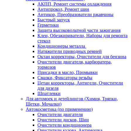
АКПП, Ремонт системы охлаждения
Антипрокол, Ремонт шин
Антикор, Преобразователи ржавчины
Быстрый запуск
Герметики
Защита высоковольтной части зажигания
Клеи, Обезжириватели, Наборы для ремонта
стекол
Кондиционеры металла
Натяжители приводных ремней
Октан корректоры, Очистители для бензина
Очистители двигателя, карбюратера,
тормозов
Присадки в масло, Промывки
Смазки, Фиксаторы резьбы
Цетан корректоры, Антигели, Очистители
для дизеля
Шпатлевки
Для автомоек и детейлингов (Химия, Тряпки,
Щетки, Мочалки)
Автокосметика (по применению)
Очистители двигателя
Очистители дисков, Шин
Очистители кондиционера
Очистители кузова, Антимошка