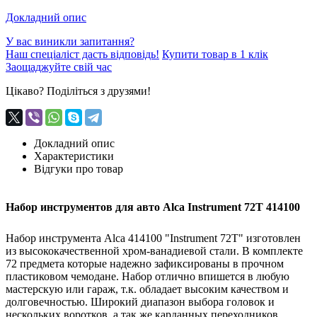
Докладний опис
У вас виникли запитання?
Наш спеціаліст дасть відповідь!
Купити товар в 1 клік
Заощаджуйте свій час
Цікаво? Поділіться з друзями!
Докладний опис
Характеристики
Відгуки про товар
Набор инструментов для авто Alca Instrument 72T 414100
Набор инструмента Alca 414100 "Instrument 72T" изготовлен
из высококачественной хром-ванадиевой стали. В комплекте
72 предмета которые надежно зафиксированы в прочном
пластиковом чемодане. Набор отлично впишется в любую
мастерскую или гараж, т.к. обладает высоким качеством и
долговечностью. Широкий диапазон выбора головок и
нескольких воротков, а так же карданных переходников,