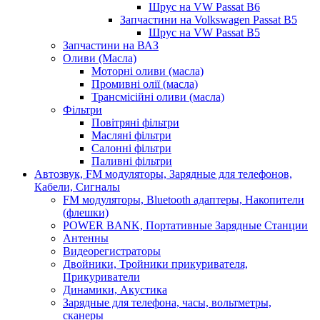
Шрус на VW Passat B6
Запчастини на Volkswagen Passat B5
Шрус на VW Passat B5
Запчастини на ВАЗ
Оливи (Масла)
Моторні оливи (масла)
Промивні олії (масла)
Трансмісійні оливи (масла)
Фільтри
Повітряні фільтри
Масляні фільтри
Салонні фільтри
Паливні фільтри
Автозвук, FM модуляторы, Зарядные для телефонов,
Кабели, Сигналы
FM модуляторы, Bluetooth адаптеры, Накопители
(флешки)
POWER BANK, Портативные Зарядные Станции
Антенны
Видеорегистраторы
Двойники, Тройники прикуривателя,
Прикуриватели
Динамики, Акустика
Зарядные для телефона, часы, вольтметры,
сканеры