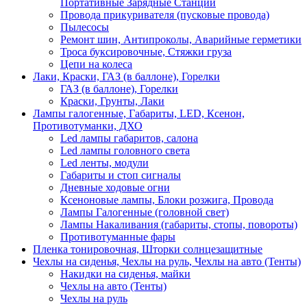
Портативные Зарядные Станции
Провода прикуривателя (пусковые провода)
Пылесосы
Ремонт шин, Антипроколы, Аварийные герметики
Троса буксировочные, Стяжки груза
Цепи на колеса
Лаки, Краски, ГАЗ (в баллоне), Горелки
ГАЗ (в баллоне), Горелки
Краски, Грунты, Лаки
Лампы галогенные, Габариты, LED, Ксенон,
Противотуманки, ДХО
Led лампы габаритов, салона
Led лампы головного света
Led ленты, модули
Габариты и стоп сигналы
Дневные ходовые огни
Ксеноновые лампы, Блоки розжига, Провода
Лампы Галогенные (головной свет)
Лампы Накаливания (габариты, стопы, повороты)
Противотуманные фары
Пленка тонировочная, Шторки солнцезащитные
Чехлы на сиденья, Чехлы на руль, Чехлы на авто (Тенты)
Накидки на сиденья, майки
Чехлы на авто (Тенты)
Чехлы на руль