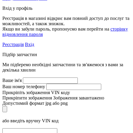
Вхід у профіль
Реєстрація в магазині відкриє вам повний доступ до послуг та
можливостей, а також знижок.
Якщо ви забули пароль, пропонуємо вам перейти на
сторінку
відновлення пароля
Реєстрація
Вхід
Підбір запчастин
Ми підберемо необхідні запчастини та зв'яжемося з вами за
декілька хвилин
Ваше ім'я
Ваш номер телефону
Прикріпіть зображення VIN коду
Прикріпити зображення
Зображення завантажено
Допустимий формат jpg або png
або введіть вручну VIN код