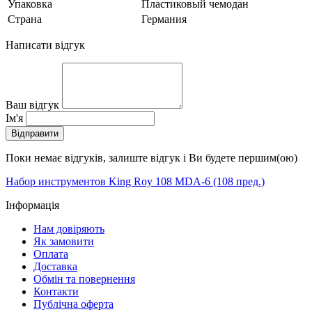
Упаковка
Пластиковый чемодан
Страна
Германия
Написати відгук
Ваш відгук
Ім'я
Відправити
Поки немає відгуків, залиште відгук і Ви будете першим(ою)
Набор инструментов King Roy 108 MDA-6 (108 пред.)
Інформація
Нам довіряють
Як замовити
Оплата
Доставка
Обмін та повернення
Контакти
Публічна оферта