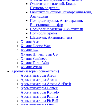
Очистители сидений, Кожи,
Пятновыводители
Очистители стекол, Размораживатели,
Антидождь
Полироли кузова, Антицарапин,
Восстановление фар
Полироли пластика, Очистители
Полироли хрома
Шампуни, Активная пена
Химия Atas
Химия Doctor Wax
Химия K-2
Химия Hi-gear, Step Up
Химия Senfineco
Химия Turtle Wax
Химия Winso
Ароматизаторы (освежители)
Ароматизаторы Areon
Ароматизаторы Aroma
Ароматизаторы Aroma AirFresh
Ароматизаторы Contex
Ароматизаторы Kogado
Ароматизаторы Paloma
Ароматизаторы Pit Bull
Ароматизаторы Slim