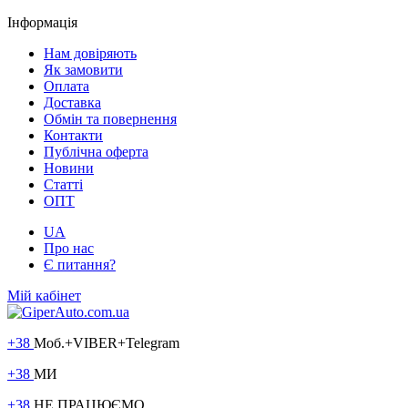
Інформація
Нам довіряють
Як замовити
Оплата
Доставка
Обмін та повернення
Контакти
Публічна оферта
Новини
Статті
ОПТ
UA
Про нас
Є питання?
Мій кабінет
+38
Моб.+VIBER+Telegram
+38
МИ
+38
НЕ ПРАЦЮЄМО