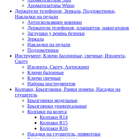
Ароматизаторы Winso
Держатели телефонов, Зеркала, Подлокотники,
Накладки на педали
Антискользящие коврики
Держатели телефонов, планшетов, навигаторов
Заглушки у ремінь безпеки
Зеркала
Накладки на педали
Подлокотники
Инструмент, Ключи баллонные, свечные, Изолента,
Скотч
Изолента, Скотч, Антискрип
Ключи балонные
Ключи свечные
Наборы инструментов
Колпаки, Брызговики, Рамки номера, Насадки на
глушитель
Брызговики модельные
Брызговики универсальные
Колпаки на колеса
Колпаки R14
Колпаки R15
Колпаки R16
Насадки на глушитель, прямотоки