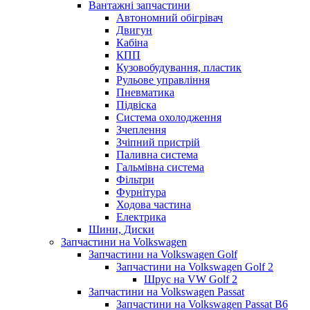
Вантажні запчастини
Автономний обігрівач
Двигун
Кабіна
КПП
Кузовобудування, пластик
Рульове управління
Пневматика
Підвіска
Система охолодження
Зчеплення
Зчіпний пристрій
Паливна система
Гальмівна система
Фільтри
Фурнітура
Ходова частина
Електрика
Шини, Диски
Запчастини на Volkswagen
Запчастини на Volkswagen Golf
Запчастини на Volkswagen Golf 2
Шрус на VW Golf 2
Запчастини на Volkswagen Passat
Запчастини на Volkswagen Passat B6