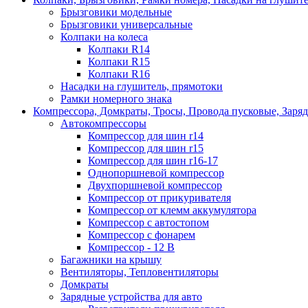
Брызговики модельные
Брызговики универсальные
Колпаки на колеса
Колпаки R14
Колпаки R15
Колпаки R16
Насадки на глушитель, прямотоки
Рамки номерного знака
Компрессора, Домкраты, Тросы, Провода пусковые, Заря
Автокомпрессоры
Компрессор для шин r14
Компрессор для шин r15
Компрессор для шин r16-17
Однопоршневой компрессор
Двухпоршневой компрессор
Компрессор от прикуривателя
Компрессор от клемм аккумулятора
Компрессор с автостопом
Компрессор с фонарем
Компрессор - 12 В
Багажники на крышу
Вентиляторы, Тепловентиляторы
Домкраты
Зарядные устройства для авто