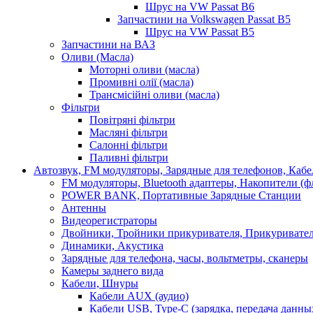
Шрус на VW Passat B6
Запчастини на Volkswagen Passat B5
Шрус на VW Passat B5
Запчастини на ВАЗ
Оливи (Масла)
Моторні оливи (масла)
Промивні олії (масла)
Трансмісійні оливи (масла)
Фільтри
Повітряні фільтри
Масляні фільтри
Салонні фільтри
Паливні фільтри
Автозвук, FM модуляторы, Зарядные для телефонов, Каб
FM модуляторы, Bluetooth адаптеры, Накопители (
POWER BANK, Портативные Зарядные Станции
Антенны
Видеорегистраторы
Двойники, Тройники прикуривателя, Прикуривате
Динамики, Акустика
Зарядные для телефона, часы, вольтметры, сканеры
Камеры заднего вида
Кабели, Шнуры
Кабели AUX (аудио)
Кабели USB, Type-C (зарядка, передача данны