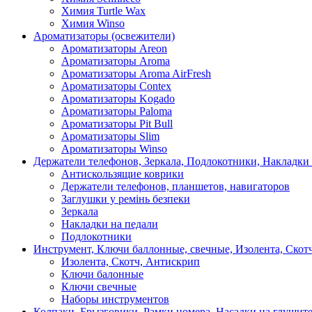
Химия Turtle Wax
Химия Winso
Ароматизаторы (освежители)
Ароматизаторы Areon
Ароматизаторы Aroma
Ароматизаторы Aroma AirFresh
Ароматизаторы Contex
Ароматизаторы Kogado
Ароматизаторы Paloma
Ароматизаторы Pit Bull
Ароматизаторы Slim
Ароматизаторы Winso
Держатели телефонов, Зеркала, Подлокотники, Накладки
Антискользящие коврики
Держатели телефонов, планшетов, навигаторов
Заглушки у ремінь безпеки
Зеркала
Накладки на педали
Подлокотники
Инструмент, Ключи баллонные, свечные, Изолента, Скот
Изолента, Скотч, Антискрип
Ключи балонные
Ключи свечные
Наборы инструментов
Колпаки, Брызговики, Рамки номера, Насадки на глушит