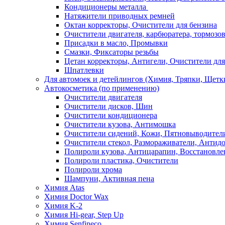
Кондиционеры металла
Натяжители приводных ремней
Октан корректоры, Очистители для бензина
Очистители двигателя, карбюратера, тормозо
Присадки в масло, Промывки
Смазки, Фиксаторы резьбы
Цетан корректоры, Антигели, Очистители для
Шпатлевки
Для автомоек и детейлингов (Химия, Тряпки, Щетк
Автокосметика (по применению)
Очистители двигателя
Очистители дисков, Шин
Очистители кондиционера
Очистители кузова, Антимошка
Очистители сидений, Кожи, Пятновыводител
Очистители стекол, Размораживатели, Антид
Полироли кузова, Антицарапин, Восстановле
Полироли пластика, Очистители
Полироли хрома
Шампуни, Активная пена
Химия Atas
Химия Doctor Wax
Химия K-2
Химия Hi-gear, Step Up
Химия Senfineco