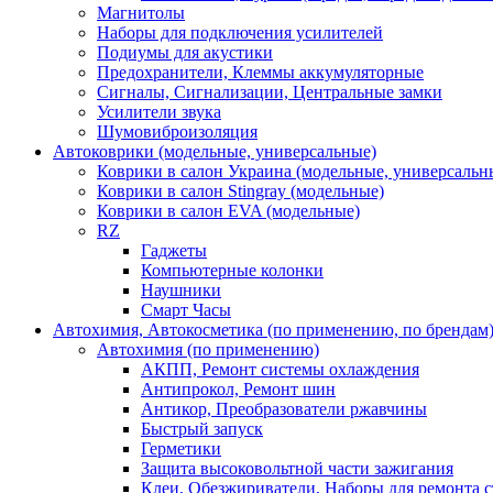
Магнитолы
Наборы для подключения усилителей
Подиумы для акустики
Предохранители, Клеммы аккумуляторные
Сигналы, Сигнализации, Центральные замки
Усилители звука
Шумовиброизоляция
Автоковрики (модельные, универсальные)
Коврики в салон Украина (модельные, универсальн
Коврики в салон Stingray (модельные)
Коврики в салон EVA (модельные)
RZ
Гаджеты
Компьютерные колонки
Наушники
Смарт Часы
Автохимия, Автокосметика (по применению, по брендам
Автохимия (по применению)
АКПП, Ремонт системы охлаждения
Антипрокол, Ремонт шин
Антикор, Преобразователи ржавчины
Быстрый запуск
Герметики
Защита высоковольтной части зажигания
Клеи, Обезжириватели, Наборы для ремонта с