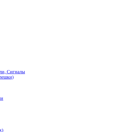
ели, Сигналы
флешки)
ли
х)