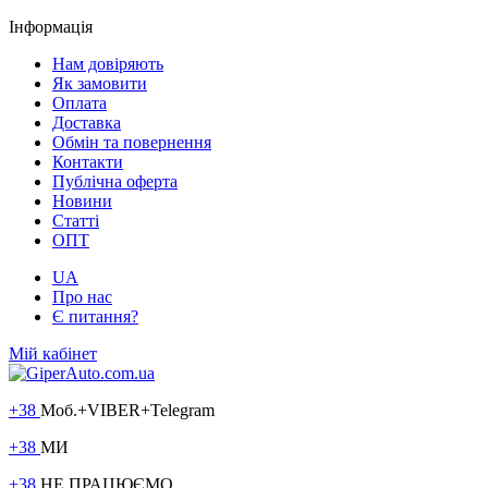
Інформація
Нам довіряють
Як замовити
Оплата
Доставка
Обмін та повернення
Контакти
Публічна оферта
Новини
Статті
ОПТ
UA
Про нас
Є питання?
Мій кабінет
+38
Моб.+VIBER+Telegram
+38
МИ
+38
НЕ ПРАЦЮЄМО