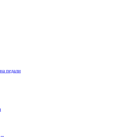
 на педали
ч
ель