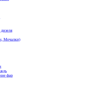
в
 дизеля
и, Мочалки)
и
ождь
ние фар