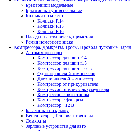
Брызговики модельные
Брызговики универсальные
Колпаки на колеса
Колпаки R14
Колпаки R15
Колпаки R16
Насадки на глушитель, прямотоки
Рамки номерного знака
Компрессора, Домкраты, Тросы, Провода пусковые, Заря
Автокомпрессоры
Компрессор для шин r14
Компрессор для шин r15
Компрессор для шин r16-17
Однопоршневой компрессор
Двухпоршневой компрессор
Компрессор от прикуривателя
Компрессор от клемм аккумулятора
Компрессор с автостопом
Компрессор с фонарем
Компрессор - 12 В
Багажники на крышу
Вентиляторы, Тепловентиляторы
Домкраты
Зарядные устройства для авто