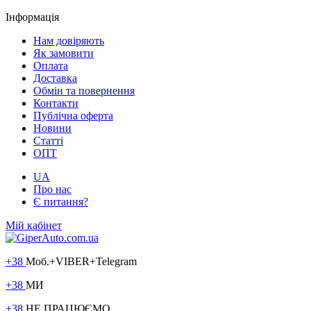
Інформація
Нам довіряють
Як замовити
Оплата
Доставка
Обмін та повернення
Контакти
Публічна оферта
Новини
Статті
ОПТ
UA
Про нас
Є питання?
Мій кабінет
+38
Моб.+VIBER+Telegram
+38
МИ
+38
НЕ ПРАЦЮЄМО