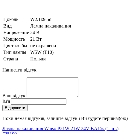
Цоколь
W2.1x9.5d
Вид
Лампа накаливания
Напряжение
24 В
Мощность
21 Вт
Цвет колбы
не окрашена
Тип лампы
W5W (T10)
Страна
Польша
Написати відгук
Ваш відгук
Ім'я
Відправити
Поки немає відгуків, залиште відгук і Ви будете першим(ою)
Лампа накаливания Winso P21W 21W 24V BA15s (1 шт.)
725100