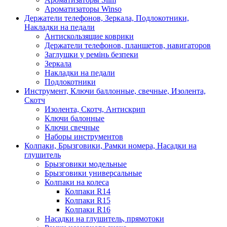
Ароматизаторы Winso
Держатели телефонов, Зеркала, Подлокотники,
Накладки на педали
Антискользящие коврики
Держатели телефонов, планшетов, навигаторов
Заглушки у ремінь безпеки
Зеркала
Накладки на педали
Подлокотники
Инструмент, Ключи баллонные, свечные, Изолента,
Скотч
Изолента, Скотч, Антискрип
Ключи балонные
Ключи свечные
Наборы инструментов
Колпаки, Брызговики, Рамки номера, Насадки на
глушитель
Брызговики модельные
Брызговики универсальные
Колпаки на колеса
Колпаки R14
Колпаки R15
Колпаки R16
Насадки на глушитель, прямотоки