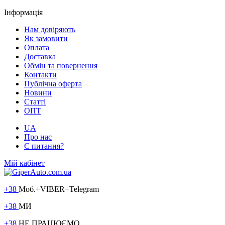
Інформація
Нам довіряють
Як замовити
Оплата
Доставка
Обмін та повернення
Контакти
Публічна оферта
Новини
Статті
ОПТ
UA
Про нас
Є питання?
Мій кабінет
+38
Моб.+VIBER+Telegram
+38
МИ
+38
НЕ ПРАЦЮЄМО