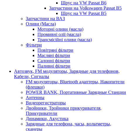
Шрус на VW Passat B6
Запчастини на Volkswagen Passat B5
Шрус на VW Passat B5
Запчастини на ВАЗ
Оливи (Масла)
Моторні оливи (масла)
Промивні олії (масла)
Трансмісійні оливи (масла)
Фільтри
Повітряні фільтри
Масляні фільтри
Салонні фільтри
Паливні фільтри
Автозвук, FM модуляторы, Зарядные для телефонов,
Кабели, Сигналы
FM модуляторы, Bluetooth адаптеры, Накопители
(флешки)
POWER BANK, Портативные Зарядные Станции
Антенны
Видеорегистраторы
Двойники, Тройники прикуривателя,
Прикуриватели
Динамики, Акустика
Зарядные для телефона, часы, вольтметры,
сканеры