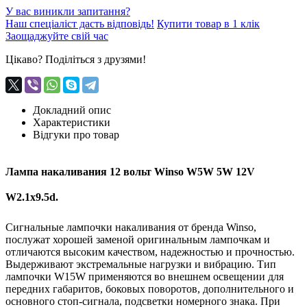
У вас виникли запитання?
Наш спеціаліст дасть відповідь!
Купити товар в 1 клік
Заощаджуйте свій час
Цікаво? Поділіться з друзями!
Докладний опис
Характеристики
Відгуки про товар
Лампа накаливания 12 вольт Winso W5W 5W 12V
W2.1x9.5d.
Сигнальные лампочки накаливания от бренда Winso,
послужат хорошей заменой оригинальным лампочкам и
отличаются высоким качеством, надежностью и прочностью.
Выдерживают экстремальные нагрузки и вибрацию.
Тип
лампочки W15W применяются во внешнем освещении для
передних габаритов, боковых поворотов, дополнительного и
основного стоп-сигнала, подсветки номерного знака. При