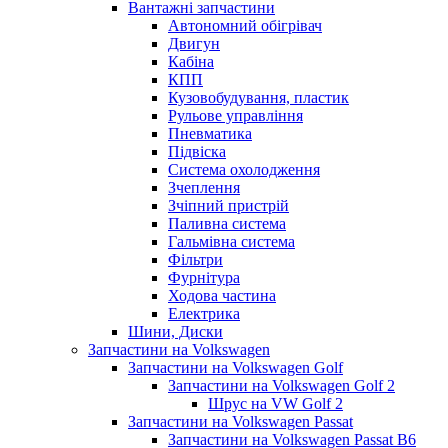
Вантажні запчастини
Автономний обігрівач
Двигун
Кабіна
КПП
Кузовобудування, пластик
Рульове управління
Пневматика
Підвіска
Система охолодження
Зчеплення
Зчіпний пристрій
Паливна система
Гальмівна система
Фільтри
Фурнітура
Ходова частина
Електрика
Шини, Диски
Запчастини на Volkswagen
Запчастини на Volkswagen Golf
Запчастини на Volkswagen Golf 2
Шрус на VW Golf 2
Запчастини на Volkswagen Passat
Запчастини на Volkswagen Passat B6