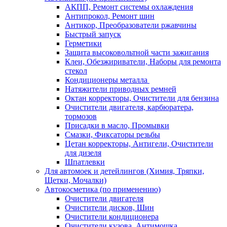
АКПП, Ремонт системы охлаждения
Антипрокол, Ремонт шин
Антикор, Преобразователи ржавчины
Быстрый запуск
Герметики
Защита высоковольтной части зажигания
Клеи, Обезжириватели, Наборы для ремонта
стекол
Кондиционеры металла
Натяжители приводных ремней
Октан корректоры, Очистители для бензина
Очистители двигателя, карбюратера,
тормозов
Присадки в масло, Промывки
Смазки, Фиксаторы резьбы
Цетан корректоры, Антигели, Очистители
для дизеля
Шпатлевки
Для автомоек и детейлингов (Химия, Тряпки,
Щетки, Мочалки)
Автокосметика (по применению)
Очистители двигателя
Очистители дисков, Шин
Очистители кондиционера
Очистители кузова, Антимошка