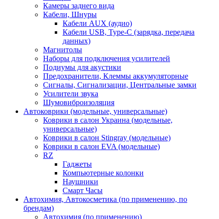
Камеры заднего вида
Кабели, Шнуры
Кабели AUX (аудио)
Кабели USB, Type-C (зарядка, передача
данных)
Магнитолы
Наборы для подключения усилителей
Подиумы для акустики
Предохранители, Клеммы аккумуляторные
Сигналы, Сигнализации, Центральные замки
Усилители звука
Шумовиброизоляция
Автоковрики (модельные, универсальные)
Коврики в салон Украина (модельные,
универсальные)
Коврики в салон Stingray (модельные)
Коврики в салон EVA (модельные)
RZ
Гаджеты
Компьютерные колонки
Наушники
Смарт Часы
Автохимия, Автокосметика (по применению, по
брендам)
Автохимия (по применению)