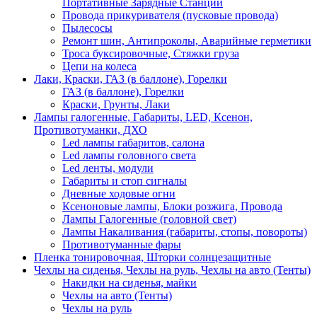
Портативные Зарядные Станции
Провода прикуривателя (пусковые провода)
Пылесосы
Ремонт шин, Антипроколы, Аварийные герметики
Троса буксировочные, Стяжки груза
Цепи на колеса
Лаки, Краски, ГАЗ (в баллоне), Горелки
ГАЗ (в баллоне), Горелки
Краски, Грунты, Лаки
Лампы галогенные, Габариты, LED, Ксенон,
Противотуманки, ДХО
Led лампы габаритов, салона
Led лампы головного света
Led ленты, модули
Габариты и стоп сигналы
Дневные ходовые огни
Ксеноновые лампы, Блоки розжига, Провода
Лампы Галогенные (головной свет)
Лампы Накаливания (габариты, стопы, повороты)
Противотуманные фары
Пленка тонировочная, Шторки солнцезащитные
Чехлы на сиденья, Чехлы на руль, Чехлы на авто (Тенты)
Накидки на сиденья, майки
Чехлы на авто (Тенты)
Чехлы на руль