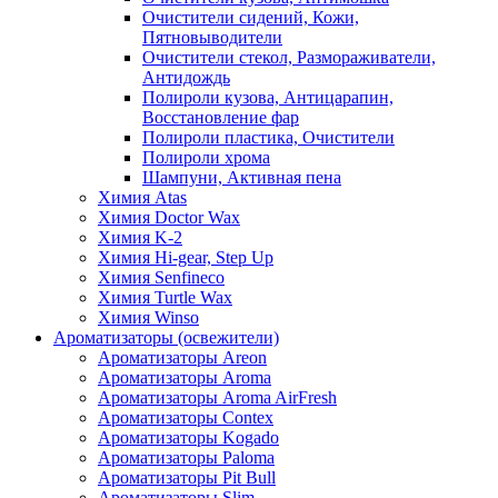
Очистители сидений, Кожи,
Пятновыводители
Очистители стекол, Размораживатели,
Антидождь
Полироли кузова, Антицарапин,
Восстановление фар
Полироли пластика, Очистители
Полироли хрома
Шампуни, Активная пена
Химия Atas
Химия Doctor Wax
Химия K-2
Химия Hi-gear, Step Up
Химия Senfineco
Химия Turtle Wax
Химия Winso
Ароматизаторы (освежители)
Ароматизаторы Areon
Ароматизаторы Aroma
Ароматизаторы Aroma AirFresh
Ароматизаторы Contex
Ароматизаторы Kogado
Ароматизаторы Paloma
Ароматизаторы Pit Bull
Ароматизаторы Slim