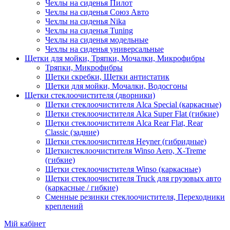
Чехлы на сиденья Пилот
Чехлы на сиденья Союз Авто
Чехлы на сиденья Nika
Чехлы на сиденья Tuning
Чехлы на сиденья модельные
Чехлы на сиденья универсальные
Щетки для мойки, Тряпки, Мочалки, Микрофибры
Тряпки, Микрофибры
Щетки скребки, Щетки антистатик
Щетки для мойки, Мочалки, Водосгоны
Щетки стеклоочистителя (дворники)
Щетки стеклоочистителя Alca Special (каркасные)
Щетки стеклоочистителя Alca Super Flat (гибкие)
Щетки стеклоочистителя Alca Rear Flat, Rear
Classic (задние)
Щетки стеклоочистителя Heyner (гибридные)
Щеткистеклоочистителя Winso Aero, X-Treme
(гибкие)
Щетки стеклоочистителя Winso (каркасные)
Щетки стеклоочистителя Truck для грузовых авто
(каркасные / гибкие)
Сменные резинки стеклоочистителя, Переходники
креплений
Мій кабінет