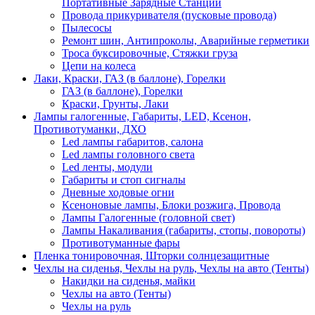
Портативные Зарядные Станции
Провода прикуривателя (пусковые провода)
Пылесосы
Ремонт шин, Антипроколы, Аварийные герметики
Троса буксировочные, Стяжки груза
Цепи на колеса
Лаки, Краски, ГАЗ (в баллоне), Горелки
ГАЗ (в баллоне), Горелки
Краски, Грунты, Лаки
Лампы галогенные, Габариты, LED, Ксенон,
Противотуманки, ДХО
Led лампы габаритов, салона
Led лампы головного света
Led ленты, модули
Габариты и стоп сигналы
Дневные ходовые огни
Ксеноновые лампы, Блоки розжига, Провода
Лампы Галогенные (головной свет)
Лампы Накаливания (габариты, стопы, повороты)
Противотуманные фары
Пленка тонировочная, Шторки солнцезащитные
Чехлы на сиденья, Чехлы на руль, Чехлы на авто (Тенты)
Накидки на сиденья, майки
Чехлы на авто (Тенты)
Чехлы на руль