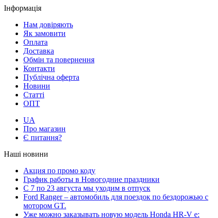
Інформація
Нам довіряють
Як замовити
Оплата
Доставка
Обмін та повернення
Контакти
Публічна оферта
Новини
Статті
ОПТ
UA
Про магазин
Є питання?
Наші новини
Акция по промо коду
График работы в Новогодние праздники
С 7 по 23 августа мы уходим в отпуск
Ford Ranger – автомобиль для поездок по бездорожью с
мотором GT.
Уже можно заказывать новую модель Honda HR-V e: