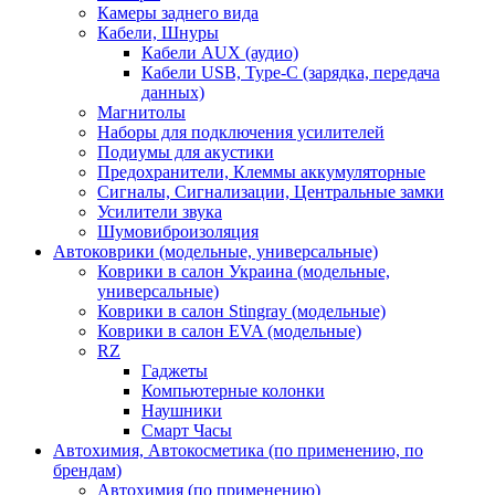
Камеры заднего вида
Кабели, Шнуры
Кабели AUX (аудио)
Кабели USB, Type-C (зарядка, передача
данных)
Магнитолы
Наборы для подключения усилителей
Подиумы для акустики
Предохранители, Клеммы аккумуляторные
Сигналы, Сигнализации, Центральные замки
Усилители звука
Шумовиброизоляция
Автоковрики (модельные, универсальные)
Коврики в салон Украина (модельные,
универсальные)
Коврики в салон Stingray (модельные)
Коврики в салон EVA (модельные)
RZ
Гаджеты
Компьютерные колонки
Наушники
Смарт Часы
Автохимия, Автокосметика (по применению, по
брендам)
Автохимия (по применению)