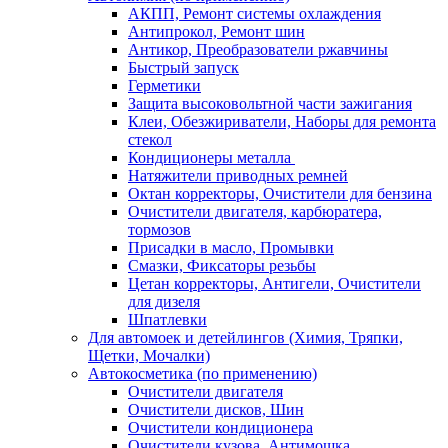
АКПП, Ремонт системы охлаждения
Антипрокол, Ремонт шин
Антикор, Преобразователи ржавчины
Быстрый запуск
Герметики
Защита высоковольтной части зажигания
Клеи, Обезжириватели, Наборы для ремонта
стекол
Кондиционеры металла
Натяжители приводных ремней
Октан корректоры, Очистители для бензина
Очистители двигателя, карбюратера,
тормозов
Присадки в масло, Промывки
Смазки, Фиксаторы резьбы
Цетан корректоры, Антигели, Очистители
для дизеля
Шпатлевки
Для автомоек и детейлингов (Химия, Тряпки,
Щетки, Мочалки)
Автокосметика (по применению)
Очистители двигателя
Очистители дисков, Шин
Очистители кондиционера
Очистители кузова, Антимошка