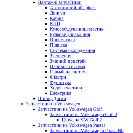
Вантажні запчастини
Автономний обігрівач
Двигун
Кабіна
КПП
Кузовобудування, пластик
Рульове управління
Пневматика
Підвіска
Система охолодження
Зчеплення
Зчіпний пристрій
Паливна система
Гальмівна система
Фільтри
Фурнітура
Ходова частина
Електрика
Шини, Диски
Запчастини на Volkswagen
Запчастини на Volkswagen Golf
Запчастини на Volkswagen Golf 2
Шрус на VW Golf 2
Запчастини на Volkswagen Passat
Запчастини на Volkswagen Passat B6