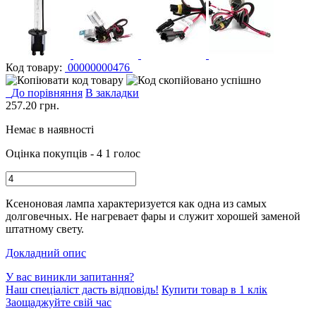
Код товару:
00000000476
До порівняння
В закладки
257.20
грн.
Немає в наявності
Оцінка покупців - 4
1 голос
Ксеноновая лампа характеризуется как одна из самых
долговечных. Не нагревает фары и служит хорошей заменой
штатному свету.
Докладний опис
У вас виникли запитання?
Наш спеціаліст дасть відповідь!
Купити товар в 1 клік
Заощаджуйте свій час