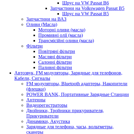
Шрус на VW Passat B6
Запчастини на Volkswagen Passat B5
Шрус на VW Passat B5
Запчастини на ВАЗ
Оливи (Масла)
Моторні оливи (масла)
Промивні олії (масла)
Трансмісійні оливи (масла)
Фільтри
Повітряні фільтри
Масляні фільтри
Салонні фільтри
Паливні фільтри
Автозвук, FM модуляторы, Зарядные для телефонов,
Кабели, Сигналы
FM модуляторы, Bluetooth адаптеры, Накопители
(флешки)
POWER BANK, Портативные Зарядные Станции
Антенны
Видеорегистраторы
Двойники, Тройники прикуривателя,
Прикуриватели
Динамики, Акустика
Зарядные для телефона, часы, вольтметры,
сканеры