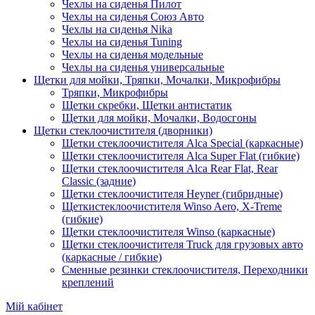
Чехлы на сиденья Пилот
Чехлы на сиденья Союз Авто
Чехлы на сиденья Nika
Чехлы на сиденья Tuning
Чехлы на сиденья модельные
Чехлы на сиденья универсальные
Щетки для мойки, Тряпки, Мочалки, Микрофибры
Тряпки, Микрофибры
Щетки скребки, Щетки антистатик
Щетки для мойки, Мочалки, Водосгоны
Щетки стеклоочистителя (дворники)
Щетки стеклоочистителя Alca Special (каркасные)
Щетки стеклоочистителя Alca Super Flat (гибкие)
Щетки стеклоочистителя Alca Rear Flat, Rear
Classic (задние)
Щетки стеклоочистителя Heyner (гибридные)
Щеткистеклоочистителя Winso Aero, X-Treme
(гибкие)
Щетки стеклоочистителя Winso (каркасные)
Щетки стеклоочистителя Truck для грузовых авто
(каркасные / гибкие)
Сменные резинки стеклоочистителя, Переходники
креплений
Мій кабінет