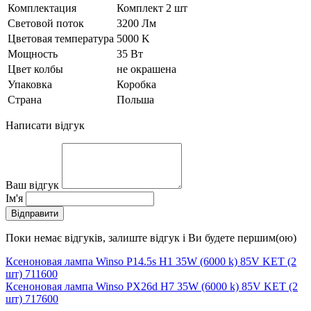
Комплектация
Комплект 2 шт
Световой поток
3200 Лм
Цветовая температура
5000 K
Мощность
35 Вт
Цвет колбы
не окрашена
Упаковка
Коробка
Страна
Польша
Написати відгук
Ваш відгук
Ім'я
Відправити
Поки немає відгуків, залиште відгук і Ви будете першим(ою)
Ксеноновая лампа Winso P14.5s H1 35W (6000 k) 85V KET (2
шт) 711600
Ксеноновая лампа Winso PX26d H7 35W (6000 k) 85V KET (2
шт) 717600