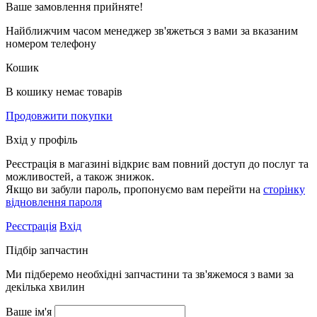
Ваше замовлення
прийняте!
Найближчим часом менеджер зв'яжеться з вами за вказаним
номером телефону
Кошик
В кошику немає товарів
Продовжити покупки
Вхід у профіль
Реєстрація в магазині відкриє вам повний доступ до послуг та
можливостей, а також знижок.
Якщо ви забули пароль, пропонуємо вам перейти на
сторінку
відновлення пароля
Реєстрація
Вхід
Підбір запчастин
Ми підберемо необхідні запчастини та зв'яжемося з вами за
декілька хвилин
Ваше ім'я