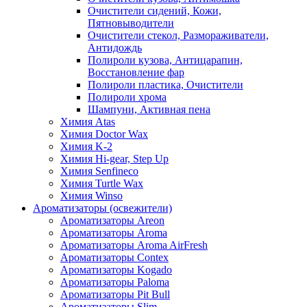
Очистители сидений, Кожи,
Пятновыводители
Очистители стекол, Размораживатели,
Антидождь
Полироли кузова, Антицарапин,
Восстановление фар
Полироли пластика, Очистители
Полироли хрома
Шампуни, Активная пена
Химия Atas
Химия Doctor Wax
Химия K-2
Химия Hi-gear, Step Up
Химия Senfineco
Химия Turtle Wax
Химия Winso
Ароматизаторы (освежители)
Ароматизаторы Areon
Ароматизаторы Aroma
Ароматизаторы Aroma AirFresh
Ароматизаторы Contex
Ароматизаторы Kogado
Ароматизаторы Paloma
Ароматизаторы Pit Bull
Ароматизаторы Slim