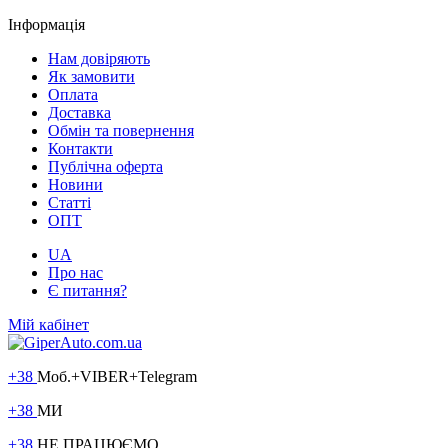
Інформація
Нам довіряють
Як замовити
Оплата
Доставка
Обмін та повернення
Контакти
Публічна оферта
Новини
Статті
ОПТ
UA
Про нас
Є питання?
Мій кабінет
+38
Моб.+VIBER+Telegram
+38
МИ
+38
НЕ ПРАЦЮЄМО