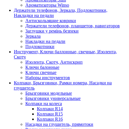
Ароматизаторы Winso
Держатели телефонов, Зеркала, Подлокотники,
Накладки на педали
Антискользящие коврики
Держатели телефонов, планшетов, навигаторов
Заглушки у ремінь безпеки
Зеркала
Накладки на педали
Подлокотники
Инструмент, Ключи баллонные, свечные, Изолента,
Скотч
Изолента, Скотч, Антискрип
Ключи балонные
Ключи свечные
Наборы инструментов
Колпаки, Брызговики, Рамки номера, Насадки на
глушитель
Брызговики модельные
Брызговики универсальные
Колпаки на колеса
Колпаки R14
Колпаки R15
Колпаки R16
Насадки на глушитель, прямотоки