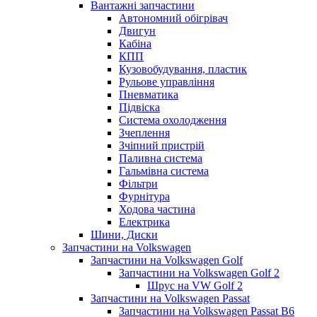
Вантажні запчастини
Автономний обігрівач
Двигун
Кабіна
КПП
Кузовобудування, пластик
Рульове управління
Пневматика
Підвіска
Система охолодження
Зчеплення
Зчіпний пристрій
Паливна система
Гальмівна система
Фільтри
Фурнітура
Ходова частина
Електрика
Шини, Диски
Запчастини на Volkswagen
Запчастини на Volkswagen Golf
Запчастини на Volkswagen Golf 2
Шрус на VW Golf 2
Запчастини на Volkswagen Passat
Запчастини на Volkswagen Passat B6