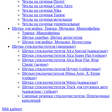
Чехлы на сиденья Пилот
Чехлы на сиденья Союз Авто
Чехлы на сиденья Nika
Чехлы на сиденья Tuning
Чехлы на сиденья модельные
Чехлы на сиденья универсальные
Щетки для мойки, Тряпки, Мочалки, Микрофибры
Тряпки, Микрофибры
Щетки скребки, Щетки антистатик
Щетки для мойки, Мочалки, Водосгоны
Щетки стеклоочистителя (дворники)
Щетки стеклоочистителя Alca Special (каркасные)
Щетки стеклоочистителя Alca Super Flat (гибкие)
Щетки стеклоочистителя Alca Rear Flat, Rear
Classic (задние)
Щетки стеклоочистителя Heyner (гибридные)
Щеткистеклоочистителя Winso Aero, X-Treme
(гибкие)
Щетки стеклоочистителя Winso (каркасные)
Щетки стеклоочистителя Truck для грузовых авто
(каркасные / гибкие)
Сменные резинки стеклоочистителя, Переходники
креплений
Мій кабінет