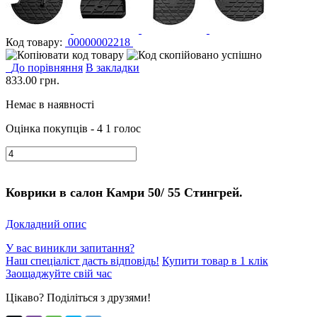
Код товару:
00000002218
До порівняння
В закладки
833.00
грн.
Немає в наявності
Оцінка покупців - 4
1 голос
Коврики в салон Камри 50/ 55 Стингрей.
Докладний опис
У вас виникли запитання?
Наш спеціаліст дасть відповідь!
Купити товар в 1 клік
Заощаджуйте свій час
Цікаво? Поділіться з друзями!