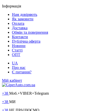
Інформація
Нам довіряють
Як замовити
Оплата
Доставка
Обмін та повернення
Контакти
Публічна оферта
Новини
Статті
ОПТ
UA
Про нас
Є питання?
Мій кабінет
+38
Моб.+VIBER+Telegram
+38
МИ
+38
НЕ ПРАЦЮЄМО