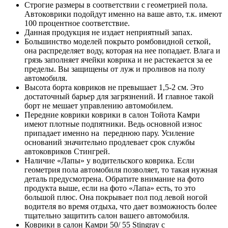
Строгие размеры в соответствии с геометрией пола.
Автоковрики подойдут именно на ваше авто, т.к. имеют
100 процентное соответствие.
Данная продукция не издает неприятный запах.
Большинство моделей покрыто ромбовидной сеткой,
она распределяет воду, которая на нее попадает. Влага и
грязь заполняет ячейки коврика и не растекается за ее
пределы. Вы защищены от луж и проливов на полу
автомобиля.
Высота борта ковриков не превышает 1,5-2 см. Это
достаточный барьер для загрязнений. И главное такой
борт не мешает управлению автомобилем.
Передние коврики коврики в салон Тойота Камри
имеют плотные подпятники. Ведь основной износ
припадает именно на переднюю пару. Усиление
оснований значительно продлевает срок службы
автоковриков Стингрей.
Наличие «Лапы» у водительского коврика. Если
геометрия пола автомобиля позволяет, то такая нужная
деталь предусмотрена. Обратите внимание на фото
продукта выше, если на фото «Лапа» есть, то это
большой плюс. Она покрывает пол под левой ногой
водителя во время отдыха, что дает возможность более
тщательно защитить салон вашего автомобиля.
Коврики в салон Камри 50/ 55 Stingray с