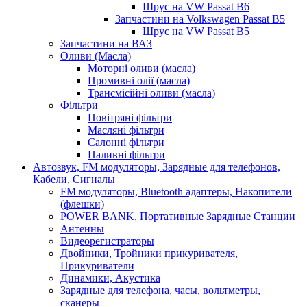
Шрус на VW Passat B6
Запчастини на Volkswagen Passat B5
Шрус на VW Passat B5
Запчастини на ВАЗ
Оливи (Масла)
Моторні оливи (масла)
Промивні олії (масла)
Трансмісійні оливи (масла)
Фільтри
Повітряні фільтри
Масляні фільтри
Салонні фільтри
Паливні фільтри
Автозвук, FM модуляторы, Зарядные для телефонов,
Кабели, Сигналы
FM модуляторы, Bluetooth адаптеры, Накопители
(флешки)
POWER BANK, Портативные Зарядные Станции
Антенны
Видеорегистраторы
Двойники, Тройники прикуривателя,
Прикуриватели
Динамики, Акустика
Зарядные для телефона, часы, вольтметры,
сканеры