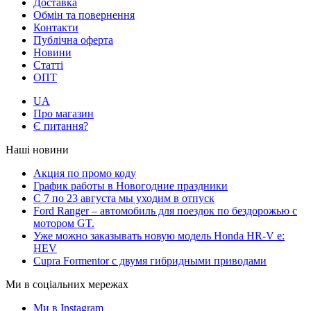
Доставка
Обмін та повернення
Контакти
Публічна оферта
Новини
Статті
ОПТ
UA
Про магазин
Є питання?
Наші новини
Акция по промо коду
График работы в Новогодние праздники
С 7 по 23 августа мы уходим в отпуск
Ford Ranger – автомобиль для поездок по бездорожью с
мотором GT.
Уже можно заказывать новую модель Honda HR-V e:
HEV
Cupra Formentor с двумя гибридными приводами
Ми в соціальних мережах
Ми в Instagram