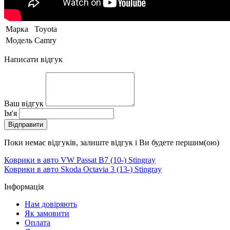
Марка
Toyota
Модель
Camry
Написати відгук
Ваш відгук
Ім'я
Відправити
Поки немає відгуків, залиште відгук і Ви будете першим(ою)
Коврики в авто VW Passat B7 (10-) Stingray
Коврики в авто Skoda Octavia 3 (13-) Stingray
Інформація
Нам довіряють
Як замовити
Оплата