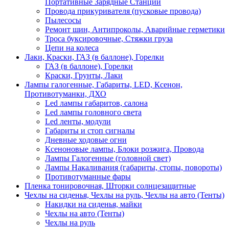
Портативные Зарядные Станции
Провода прикуривателя (пусковые провода)
Пылесосы
Ремонт шин, Антипроколы, Аварийные герметики
Троса буксировочные, Стяжки груза
Цепи на колеса
Лаки, Краски, ГАЗ (в баллоне), Горелки
ГАЗ (в баллоне), Горелки
Краски, Грунты, Лаки
Лампы галогенные, Габариты, LED, Ксенон,
Противотуманки, ДХО
Led лампы габаритов, салона
Led лампы головного света
Led ленты, модули
Габариты и стоп сигналы
Дневные ходовые огни
Ксеноновые лампы, Блоки розжига, Провода
Лампы Галогенные (головной свет)
Лампы Накаливания (габариты, стопы, повороты)
Противотуманные фары
Пленка тонировочная, Шторки солнцезащитные
Чехлы на сиденья, Чехлы на руль, Чехлы на авто (Тенты)
Накидки на сиденья, майки
Чехлы на авто (Тенты)
Чехлы на руль