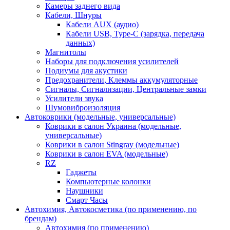
Камеры заднего вида
Кабели, Шнуры
Кабели AUX (аудио)
Кабели USB, Type-C (зарядка, передача
данных)
Магнитолы
Наборы для подключения усилителей
Подиумы для акустики
Предохранители, Клеммы аккумуляторные
Сигналы, Сигнализации, Центральные замки
Усилители звука
Шумовиброизоляция
Автоковрики (модельные, универсальные)
Коврики в салон Украина (модельные,
универсальные)
Коврики в салон Stingray (модельные)
Коврики в салон EVA (модельные)
RZ
Гаджеты
Компьютерные колонки
Наушники
Смарт Часы
Автохимия, Автокосметика (по применению, по
брендам)
Автохимия (по применению)