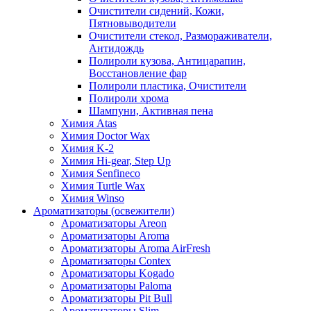
Очистители сидений, Кожи,
Пятновыводители
Очистители стекол, Размораживатели,
Антидождь
Полироли кузова, Антицарапин,
Восстановление фар
Полироли пластика, Очистители
Полироли хрома
Шампуни, Активная пена
Химия Atas
Химия Doctor Wax
Химия K-2
Химия Hi-gear, Step Up
Химия Senfineco
Химия Turtle Wax
Химия Winso
Ароматизаторы (освежители)
Ароматизаторы Areon
Ароматизаторы Aroma
Ароматизаторы Aroma AirFresh
Ароматизаторы Contex
Ароматизаторы Kogado
Ароматизаторы Paloma
Ароматизаторы Pit Bull
Ароматизаторы Slim