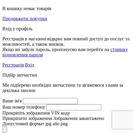
В кошику немає товарів
Продовжити покупки
Вхід у профіль
Реєстрація в магазині відкриє вам повний доступ до послуг та
можливостей, а також знижок.
Якщо ви забули пароль, пропонуємо вам перейти на
сторінку
відновлення пароля
Реєстрація
Вхід
Підбір запчастин
Ми підберемо необхідні запчастини та зв'яжемося з вами за
декілька хвилин
Ваше ім'я
Ваш номер телефону
Прикріпіть зображення VIN коду
Прикріпити зображення
Зображення завантажено
Допустимий формат jpg або png