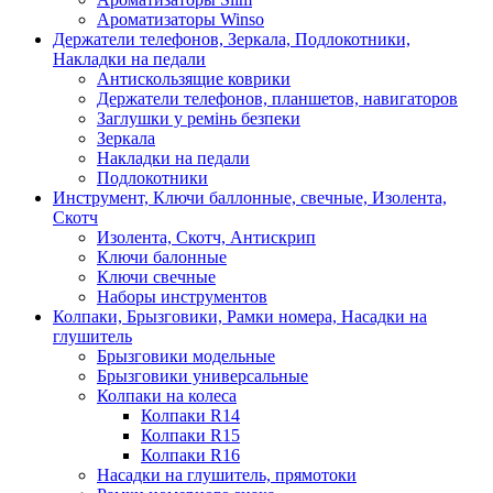
Ароматизаторы Winso
Держатели телефонов, Зеркала, Подлокотники,
Накладки на педали
Антискользящие коврики
Держатели телефонов, планшетов, навигаторов
Заглушки у ремінь безпеки
Зеркала
Накладки на педали
Подлокотники
Инструмент, Ключи баллонные, свечные, Изолента,
Скотч
Изолента, Скотч, Антискрип
Ключи балонные
Ключи свечные
Наборы инструментов
Колпаки, Брызговики, Рамки номера, Насадки на
глушитель
Брызговики модельные
Брызговики универсальные
Колпаки на колеса
Колпаки R14
Колпаки R15
Колпаки R16
Насадки на глушитель, прямотоки