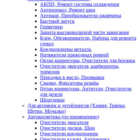
АКПП, Ремонт системы охлаждения
Антипрокол, Ремонт шин
Антикор, Преобразователи ржавчины
Быстрый запуск
Герметики
Защита высоковольтной части зажигания
Клеи, Обезжириватели, Наборы для ремонта
стекол
Кондиционеры металла
Натяжители приводных ремней
Октан корректоры, Очистители для бензина
Очистители двигателя, карбюратера,
тормозов
Присадки в масло, Промывки
Смазки, Фиксаторы резьбы
Цетан корректоры, Антигели, Очистители
для дизеля
Шпатлевки
Для автомоек и детейлингов (Химия, Тряпки,
Щетки, Мочалки)
Автокосметика (по применению)
Очистители двигателя
Очистители дисков, Шин
Очистители кондиционера
Очистители кузова, Антимошка