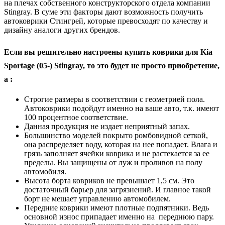
на плечах собственного конструкторского отдела компании
Stingray. В суме эти факторы дают возможность получить
автоковрики Стингрей, которые превосходят по качеству и
дизайну аналоги других брендов.
Если вы решительно настроены купить коврики для Kia
Sportage (05-) Stingray, то это будет не просто приобретение,
а :
Строгие размеры в соответствии с геометрией пола.
Автоковрики подойдут именно на ваше авто, т.к. имеют
100 процентное соответствие.
Данная продукция не издает неприятный запах.
Большинство моделей покрыто ромбовидной сеткой,
она распределяет воду, которая на нее попадает. Влага и
грязь заполняет ячейки коврика и не растекается за ее
пределы. Вы защищены от луж и проливов на полу
автомобиля.
Высота борта ковриков не превышает 1,5 см. Это
достаточный барьер для загрязнений. И главное такой
борт не мешает управлению автомобилем.
Передние коврики имеют плотные подпятники. Ведь
основной износ припадает именно на переднюю пару.