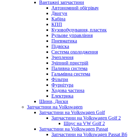
Вантажні запчастини
Автономний обігрівач
Двигун
Кабіна
КПП
Кузовобудування, пластик
Рульове управління
Пневматика
Підвіска
Система охолодження
Зчеплення
Зчіпний пристрій
Паливна система
Гальмівна система
Фільтри
Фурнітура
Ходова частина
Електрика
Шини, Диски
Запчастини на Volkswagen
Запчастини на Volkswagen Golf
Запчастини на Volkswagen Golf 2
Шрус на VW Golf 2
Запчастини на Volkswagen Passat
Запчастини на Volkswagen Passat B6