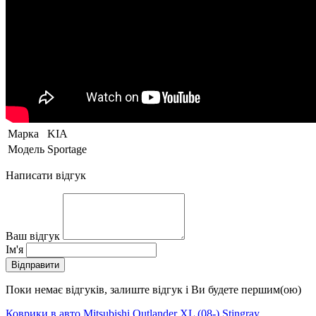
Марка
KIA
Модель
Sportage
Написати відгук
Ваш відгук
Ім'я
Відправити
Поки немає відгуків, залиште відгук і Ви будете першим(ою)
Коврики в авто Mitsubishi Outlander XL (08-) Stingray