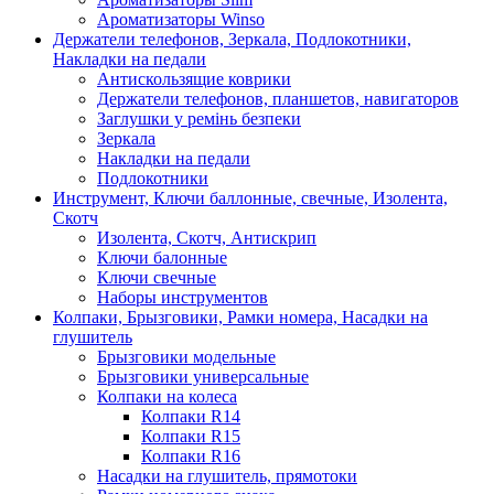
Ароматизаторы Winso
Держатели телефонов, Зеркала, Подлокотники,
Накладки на педали
Антискользящие коврики
Держатели телефонов, планшетов, навигаторов
Заглушки у ремінь безпеки
Зеркала
Накладки на педали
Подлокотники
Инструмент, Ключи баллонные, свечные, Изолента,
Скотч
Изолента, Скотч, Антискрип
Ключи балонные
Ключи свечные
Наборы инструментов
Колпаки, Брызговики, Рамки номера, Насадки на
глушитель
Брызговики модельные
Брызговики универсальные
Колпаки на колеса
Колпаки R14
Колпаки R15
Колпаки R16
Насадки на глушитель, прямотоки