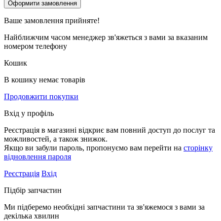
Ваше замовлення
прийняте!
Найближчим часом менеджер зв'яжеться з вами за вказаним
номером телефону
Кошик
В кошику немає товарів
Продовжити покупки
Вхід у профіль
Реєстрація в магазині відкриє вам повний доступ до послуг та
можливостей, а також знижок.
Якщо ви забули пароль, пропонуємо вам перейти на
сторінку
відновлення пароля
Реєстрація
Вхід
Підбір запчастин
Ми підберемо необхідні запчастини та зв'яжемося з вами за
декілька хвилин