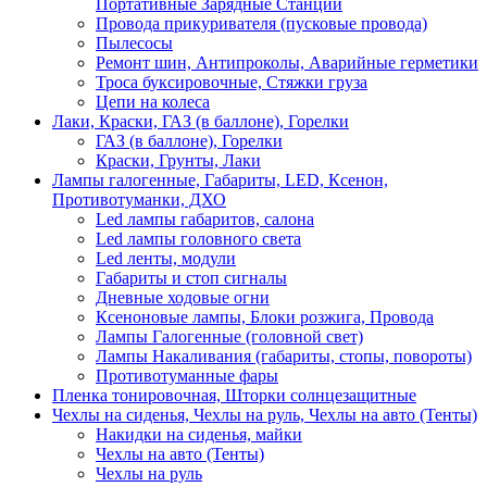
Портативные Зарядные Станции
Провода прикуривателя (пусковые провода)
Пылесосы
Ремонт шин, Антипроколы, Аварийные герметики
Троса буксировочные, Стяжки груза
Цепи на колеса
Лаки, Краски, ГАЗ (в баллоне), Горелки
ГАЗ (в баллоне), Горелки
Краски, Грунты, Лаки
Лампы галогенные, Габариты, LED, Ксенон,
Противотуманки, ДХО
Led лампы габаритов, салона
Led лампы головного света
Led ленты, модули
Габариты и стоп сигналы
Дневные ходовые огни
Ксеноновые лампы, Блоки розжига, Провода
Лампы Галогенные (головной свет)
Лампы Накаливания (габариты, стопы, повороты)
Противотуманные фары
Пленка тонировочная, Шторки солнцезащитные
Чехлы на сиденья, Чехлы на руль, Чехлы на авто (Тенты)
Накидки на сиденья, майки
Чехлы на авто (Тенты)
Чехлы на руль