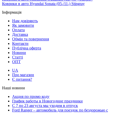
Коврики в авто Hyundai Sonata (05-/11-) Stingray
Інформація
Нам довіряють
Як замовити
Оплата
Доставка
Обмін та повернення
Контакти
Публічна оферта
Новини
Статті
ОПТ
UA
Про магазин
Є питання?
Наші новини
Акция по промо коду
График работы в Новогодние праздники
С 7 по 23 августа мы уходим в отпуск
Ford Ranger – автомобиль для поездок по бездорожью с