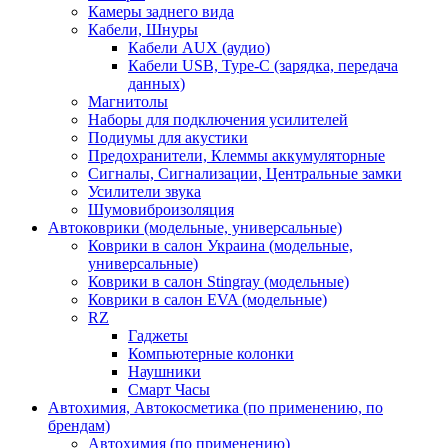
Камеры заднего вида
Кабели, Шнуры
Кабели AUX (аудио)
Кабели USB, Type-C (зарядка, передача
данных)
Магнитолы
Наборы для подключения усилителей
Подиумы для акустики
Предохранители, Клеммы аккумуляторные
Сигналы, Сигнализации, Центральные замки
Усилители звука
Шумовиброизоляция
Автоковрики (модельные, универсальные)
Коврики в салон Украина (модельные,
универсальные)
Коврики в салон Stingray (модельные)
Коврики в салон EVA (модельные)
RZ
Гаджеты
Компьютерные колонки
Наушники
Смарт Часы
Автохимия, Автокосметика (по применению, по
брендам)
Автохимия (по применению)