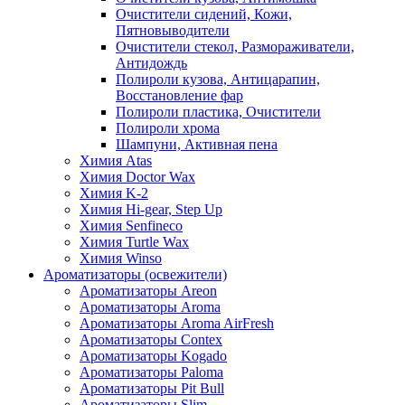
Очистители сидений, Кожи,
Пятновыводители
Очистители стекол, Размораживатели,
Антидождь
Полироли кузова, Антицарапин,
Восстановление фар
Полироли пластика, Очистители
Полироли хрома
Шампуни, Активная пена
Химия Atas
Химия Doctor Wax
Химия K-2
Химия Hi-gear, Step Up
Химия Senfineco
Химия Turtle Wax
Химия Winso
Ароматизаторы (освежители)
Ароматизаторы Areon
Ароматизаторы Aroma
Ароматизаторы Aroma AirFresh
Ароматизаторы Contex
Ароматизаторы Kogado
Ароматизаторы Paloma
Ароматизаторы Pit Bull
Ароматизаторы Slim