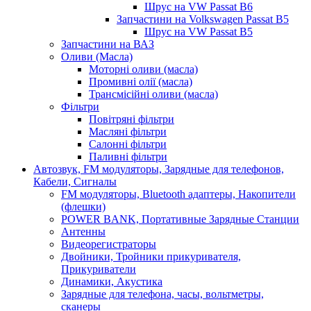
Шрус на VW Passat B6
Запчастини на Volkswagen Passat B5
Шрус на VW Passat B5
Запчастини на ВАЗ
Оливи (Масла)
Моторні оливи (масла)
Промивні олії (масла)
Трансмісійні оливи (масла)
Фільтри
Повітряні фільтри
Масляні фільтри
Салонні фільтри
Паливні фільтри
Автозвук, FM модуляторы, Зарядные для телефонов,
Кабели, Сигналы
FM модуляторы, Bluetooth адаптеры, Накопители
(флешки)
POWER BANK, Портативные Зарядные Станции
Антенны
Видеорегистраторы
Двойники, Тройники прикуривателя,
Прикуриватели
Динамики, Акустика
Зарядные для телефона, часы, вольтметры,
сканеры