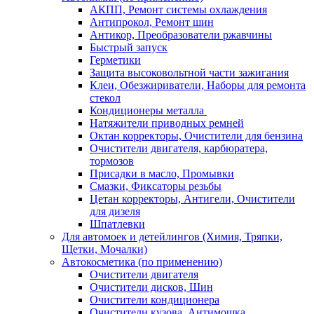
АКПП, Ремонт системы охлаждения
Антипрокол, Ремонт шин
Антикор, Преобразователи ржавчины
Быстрый запуск
Герметики
Защита высоковольтной части зажигания
Клеи, Обезжириватели, Наборы для ремонта
стекол
Кондиционеры металла
Натяжители приводных ремней
Октан корректоры, Очистители для бензина
Очистители двигателя, карбюратера,
тормозов
Присадки в масло, Промывки
Смазки, Фиксаторы резьбы
Цетан корректоры, Антигели, Очистители
для дизеля
Шпатлевки
Для автомоек и детейлингов (Химия, Тряпки,
Щетки, Мочалки)
Автокосметика (по применению)
Очистители двигателя
Очистители дисков, Шин
Очистители кондиционера
Очистители кузова, Антимошка