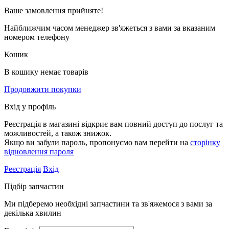
Ваше замовлення
прийняте!
Найближчим часом менеджер зв'яжеться з вами за вказаним
номером телефону
Кошик
В кошику немає товарів
Продовжити покупки
Вхід у профіль
Реєстрація в магазині відкриє вам повний доступ до послуг та
можливостей, а також знижок.
Якщо ви забули пароль, пропонуємо вам перейти на
сторінку
відновлення пароля
Реєстрація
Вхід
Підбір запчастин
Ми підберемо необхідні запчастини та зв'яжемося з вами за
декілька хвилин