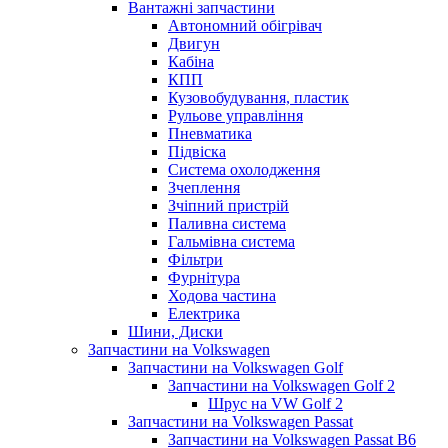
Вантажні запчастини
Автономний обігрівач
Двигун
Кабіна
КПП
Кузовобудування, пластик
Рульове управління
Пневматика
Підвіска
Система охолодження
Зчеплення
Зчіпний пристрій
Паливна система
Гальмівна система
Фільтри
Фурнітура
Ходова частина
Електрика
Шини, Диски
Запчастини на Volkswagen
Запчастини на Volkswagen Golf
Запчастини на Volkswagen Golf 2
Шрус на VW Golf 2
Запчастини на Volkswagen Passat
Запчастини на Volkswagen Passat B6