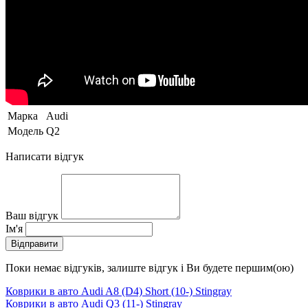
Марка
Audi
Модель
Q2
Написати відгук
Ваш відгук
Ім'я
Відправити
Поки немає відгуків, залиште відгук і Ви будете першим(ою)
Коврики в авто Audi A8 (D4) Short (10-) Stingray
Коврики в авто Audi Q3 (11-) Stingray