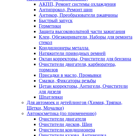
АКПП, Ремонт системы охлаждения
Антипрокол, Ремонт шин
Антикор, Преобразователи ржавчины
Быстрый запуск
Герметики
Защита высоковольтной части зажигания
Клеи, Обезжириватели, Наборы для ремонта
стекол
Кондиционеры металла
Натяжители приводных ремней
Октан корректоры, Очистители для бензина
Очистители двигателя, карбюратера,
тормозов
Присадки в масло, Промывки
Смазки, Фиксаторы резьбы
Цетан корректоры, Антигели, Очистители
для дизеля
Шпатлевки
Для автомоек и детейлингов (Химия, Тряпки,
Щетки, Мочалки)
Автокосметика (по применению)
Очистители двигателя
Очистители дисков, Шин
Очистители кондиционера
Очистители кузова, Антимошка