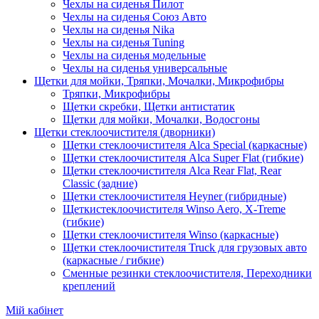
Чехлы на сиденья Пилот
Чехлы на сиденья Союз Авто
Чехлы на сиденья Nika
Чехлы на сиденья Tuning
Чехлы на сиденья модельные
Чехлы на сиденья универсальные
Щетки для мойки, Тряпки, Мочалки, Микрофибры
Тряпки, Микрофибры
Щетки скребки, Щетки антистатик
Щетки для мойки, Мочалки, Водосгоны
Щетки стеклоочистителя (дворники)
Щетки стеклоочистителя Alca Special (каркасные)
Щетки стеклоочистителя Alca Super Flat (гибкие)
Щетки стеклоочистителя Alca Rear Flat, Rear
Classic (задние)
Щетки стеклоочистителя Heyner (гибридные)
Щеткистеклоочистителя Winso Aero, X-Treme
(гибкие)
Щетки стеклоочистителя Winso (каркасные)
Щетки стеклоочистителя Truck для грузовых авто
(каркасные / гибкие)
Сменные резинки стеклоочистителя, Переходники
креплений
Мій кабінет