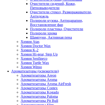
Очистители сидений, Кожи,
Пятновыводители
Очистители стекол, Размораживатели,
Антидождь
Полироли кузова, Антицарапин,
Восстановление фар
Полироли пластика, Очистители
Полироли хрома
Шампуни, Активная пена
Химия Atas
Химия Doctor Wax
Химия K-2
Химия Hi-gear, Step Up
Химия Senfineco
Химия Turtle Wax
Химия Winso
Ароматизаторы (освежители)
Ароматизаторы Areon
Ароматизаторы Aroma
Ароматизаторы Aroma AirFresh
Ароматизаторы Contex
Ароматизаторы Kogado
Ароматизаторы Paloma
Ароматизаторы Pit Bull
Ароматизаторы Slim