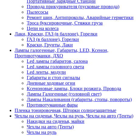
Портативные Зарядные Станции
Провода прикуривателя (пусковые провода)
Пылесосы
Ремонт шин, Антипроколы, Аварийные герметики
Троса буксировочные, Стяжки груза
Цепи на колеса
Лаки, Краски, ГАЗ (в баллоне), Горелки
ГАЗ (в баллоне), Горелки
Краски, Грунты, Лаки
Лампы галогенные, Габариты, LED, Ксенон,
Противотуманки, ДХО
Led лампы габаритов, салона
Led лампы головного света
Led ленты, модули
Габариты и стоп сигналы
Дневные ходовые огни
Ксеноновые лампы, Блоки розжига, Провода
Лампы Галогенные (головной свет)
Лампы Накаливания (габариты, стопы, повороты)
Противотуманные фары
Пленка тонировочная, Шторки солнцезащитные
Чехлы на сиденья, Чехлы на руль, Чехлы на авто (Тенты)
Накидки на сиденья, майки
Чехлы на авто (Тенты)
Чехлы на руль