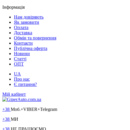
Інформація
Нам довіряють
Як замовити
Оплата
Доставка
Обмін та повернення
Контакти
Публічна оферта
Новини
Статті
ОПТ
UA
Про нас
Є питання?
Мій кабінет
+38
Моб.+VIBER+Telegram
+38
МИ
+38
НЕ ПРАЦЮЄМО