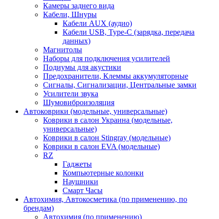
Камеры заднего вида
Кабели, Шнуры
Кабели AUX (аудио)
Кабели USB, Type-C (зарядка, передача
данных)
Магнитолы
Наборы для подключения усилителей
Подиумы для акустики
Предохранители, Клеммы аккумуляторные
Сигналы, Сигнализации, Центральные замки
Усилители звука
Шумовиброизоляция
Автоковрики (модельные, универсальные)
Коврики в салон Украина (модельные,
универсальные)
Коврики в салон Stingray (модельные)
Коврики в салон EVA (модельные)
RZ
Гаджеты
Компьютерные колонки
Наушники
Смарт Часы
Автохимия, Автокосметика (по применению, по
брендам)
Автохимия (по применению)