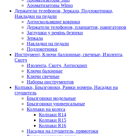
Ароматизаторы Winso
Держатели телефонов, Зеркала, Подлокотники,
Накладки на педали
Антискользящие коврики
Держатели телефонов, планшетов, навигаторов
Заглушки у ремінь безпеки
Зеркала
Накладки на педали
Подлокотники
Инструмент, Ключи баллонные, свечные, Изолента,
Скотч
Изолента, Скотч, Антискрип
Ключи балонные
Ключи свечные
Наборы инструментов
Колпаки, Брызговики, Рамки номера, Насадки на
глушитель
Брызговики модельные
Брызговики универсальные
Колпаки на колеса
Колпаки R14
Колпаки R15
Колпаки R16
Насадки на глушитель, прямотоки