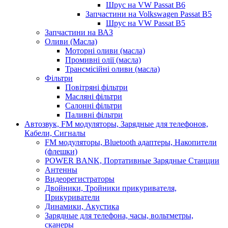
Шрус на VW Passat B6
Запчастини на Volkswagen Passat B5
Шрус на VW Passat B5
Запчастини на ВАЗ
Оливи (Масла)
Моторні оливи (масла)
Промивні олії (масла)
Трансмісійні оливи (масла)
Фільтри
Повітряні фільтри
Масляні фільтри
Салонні фільтри
Паливні фільтри
Автозвук, FM модуляторы, Зарядные для телефонов,
Кабели, Сигналы
FM модуляторы, Bluetooth адаптеры, Накопители
(флешки)
POWER BANK, Портативные Зарядные Станции
Антенны
Видеорегистраторы
Двойники, Тройники прикуривателя,
Прикуриватели
Динамики, Акустика
Зарядные для телефона, часы, вольтметры,
сканеры