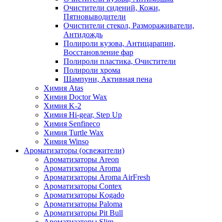
Очистители сидений, Кожи,
Пятновыводители
Очистители стекол, Размораживатели,
Антидождь
Полироли кузова, Антицарапин,
Восстановление фар
Полироли пластика, Очистители
Полироли хрома
Шампуни, Активная пена
Химия Atas
Химия Doctor Wax
Химия K-2
Химия Hi-gear, Step Up
Химия Senfineco
Химия Turtle Wax
Химия Winso
Ароматизаторы (освежители)
Ароматизаторы Areon
Ароматизаторы Aroma
Ароматизаторы Aroma AirFresh
Ароматизаторы Contex
Ароматизаторы Kogado
Ароматизаторы Paloma
Ароматизаторы Pit Bull
Ароматизаторы Slim