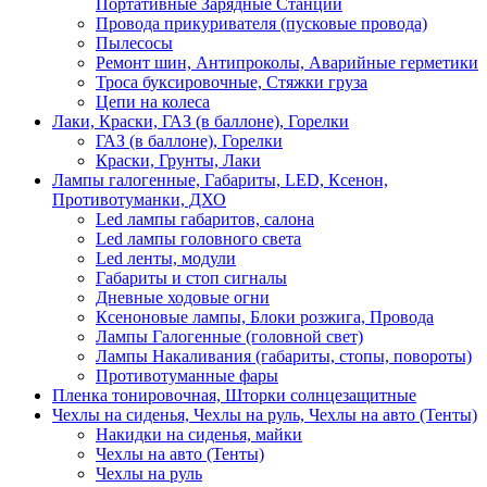
Портативные Зарядные Станции
Провода прикуривателя (пусковые провода)
Пылесосы
Ремонт шин, Антипроколы, Аварийные герметики
Троса буксировочные, Стяжки груза
Цепи на колеса
Лаки, Краски, ГАЗ (в баллоне), Горелки
ГАЗ (в баллоне), Горелки
Краски, Грунты, Лаки
Лампы галогенные, Габариты, LED, Ксенон,
Противотуманки, ДХО
Led лампы габаритов, салона
Led лампы головного света
Led ленты, модули
Габариты и стоп сигналы
Дневные ходовые огни
Ксеноновые лампы, Блоки розжига, Провода
Лампы Галогенные (головной свет)
Лампы Накаливания (габариты, стопы, повороты)
Противотуманные фары
Пленка тонировочная, Шторки солнцезащитные
Чехлы на сиденья, Чехлы на руль, Чехлы на авто (Тенты)
Накидки на сиденья, майки
Чехлы на авто (Тенты)
Чехлы на руль