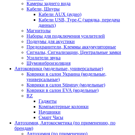
Камеры заднего вида
Кабели, Шнуры
Кабели AUX (аудио)
Кабели USB, Type-C (зарядка, передача
данных)
Магнитолы
Наборы для подключения усилителей
Подиумы для акустики
Предохранители, Клеммы аккумуляторные
Сигналы, Сигнализации, Центральные замки
Усилители звука
Шумовиброизоляция
Автоковрики (модельные, универсальные)
Коврики в салон Украина (модельные,
универсальные)
Коврики в салон Stingray (модельные)
Коврики в салон EVA (модельные)
RZ
Гаджеты
Компьютерные колонки
Наушники
Смарт Часы
Автохимия, Автокосметика (по применению, по
брендам)
Автохимия (по применению)