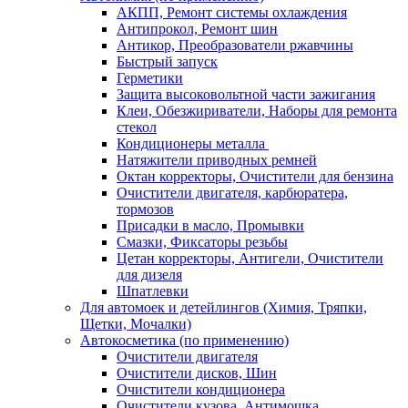
АКПП, Ремонт системы охлаждения
Антипрокол, Ремонт шин
Антикор, Преобразователи ржавчины
Быстрый запуск
Герметики
Защита высоковольтной части зажигания
Клеи, Обезжириватели, Наборы для ремонта
стекол
Кондиционеры металла
Натяжители приводных ремней
Октан корректоры, Очистители для бензина
Очистители двигателя, карбюратера,
тормозов
Присадки в масло, Промывки
Смазки, Фиксаторы резьбы
Цетан корректоры, Антигели, Очистители
для дизеля
Шпатлевки
Для автомоек и детейлингов (Химия, Тряпки,
Щетки, Мочалки)
Автокосметика (по применению)
Очистители двигателя
Очистители дисков, Шин
Очистители кондиционера
Очистители кузова, Антимошка