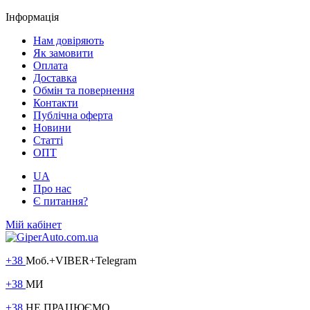
Інформація
Нам довіряють
Як замовити
Оплата
Доставка
Обмін та повернення
Контакти
Публічна оферта
Новини
Статті
ОПТ
UA
Про нас
Є питання?
Мій кабінет
+38
Моб.+VIBER+Telegram
+38
МИ
+38
НЕ ПРАЦЮЄМО