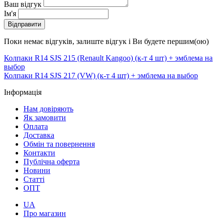
Ваш відгук
Ім'я
Відправити
Поки немає відгуків, залиште відгук і Ви будете першим(ою)
Колпаки R14 SJS 215 (Renault Kangoo) (к-т 4 шт) + эмблема на
выбор
Колпаки R14 SJS 217 (VW) (к-т 4 шт) + эмблема на выбор
Інформація
Нам довіряють
Як замовити
Оплата
Доставка
Обмін та повернення
Контакти
Публічна оферта
Новини
Статті
ОПТ
UA
Про магазин