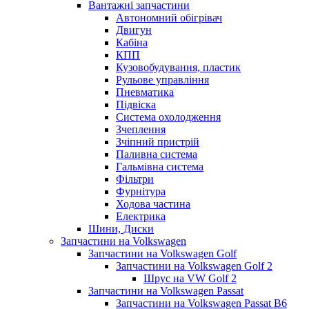
Вантажні запчастини
Автономний обігрівач
Двигун
Кабіна
КПП
Кузовобудування, пластик
Рульове управління
Пневматика
Підвіска
Система охолодження
Зчеплення
Зчіпний пристрій
Паливна система
Гальмівна система
Фільтри
Фурнітура
Ходова частина
Електрика
Шини, Диски
Запчастини на Volkswagen
Запчастини на Volkswagen Golf
Запчастини на Volkswagen Golf 2
Шрус на VW Golf 2
Запчастини на Volkswagen Passat
Запчастини на Volkswagen Passat B6