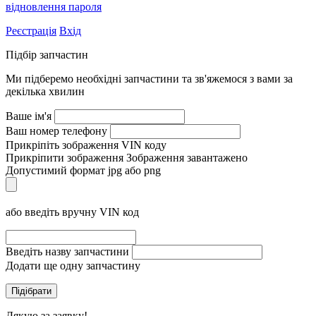
відновлення пароля
Реєстрація
Вхід
Підбір запчастин
Ми підберемо необхідні запчастини та зв'яжемося з вами за
декілька хвилин
Ваше ім'я
Ваш номер телефону
Прикріпіть зображення VIN коду
Прикріпити зображення
Зображення завантажено
Допустимий формат jpg або png
або введіть вручну VIN код
Введіть назву запчастини
Додати ще одну запчастину
Дякую за заявку!