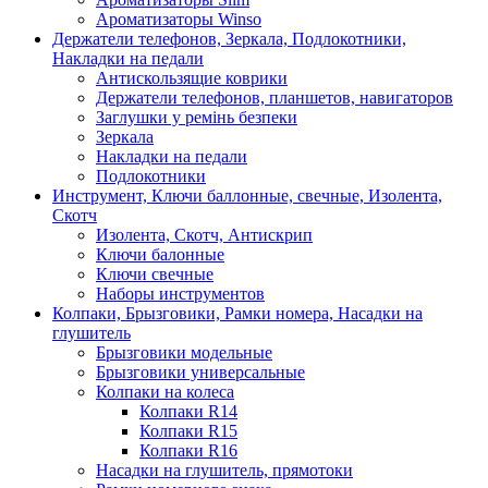
Ароматизаторы Winso
Держатели телефонов, Зеркала, Подлокотники,
Накладки на педали
Антискользящие коврики
Держатели телефонов, планшетов, навигаторов
Заглушки у ремінь безпеки
Зеркала
Накладки на педали
Подлокотники
Инструмент, Ключи баллонные, свечные, Изолента,
Скотч
Изолента, Скотч, Антискрип
Ключи балонные
Ключи свечные
Наборы инструментов
Колпаки, Брызговики, Рамки номера, Насадки на
глушитель
Брызговики модельные
Брызговики универсальные
Колпаки на колеса
Колпаки R14
Колпаки R15
Колпаки R16
Насадки на глушитель, прямотоки