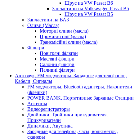
Шрус на VW Passat B6
Запчастини на Volkswagen Passat B5
Шрус на VW Passat B5
Запчастини на ВАЗ
Оливи (Масла)
Моторні оливи (масла)
Промивні олії (масла)
Трансмісійні оливи (масла)
Фільтри
Повітряні фільтри
Масляні фільтри
Салонні фільтри
Паливні фільтри
Автозвук, FM модуляторы, Зарядные для телефонов,
Кабели, Сигналы
FM модуляторы, Bluetooth адаптеры, Накопители
(флешки)
POWER BANK, Портативные Зарядные Станции
Антенны
Видеорегистраторы
Двойники, Тройники прикуривателя,
Прикуриватели
Динамики, Акустика
Зарядные для телефона, часы, вольтметры,
сканеры