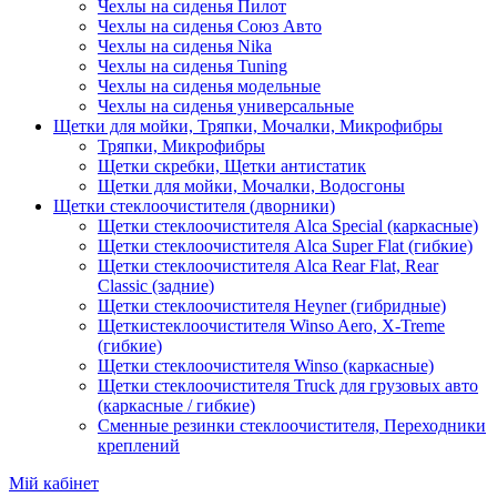
Чехлы на сиденья Пилот
Чехлы на сиденья Союз Авто
Чехлы на сиденья Nika
Чехлы на сиденья Tuning
Чехлы на сиденья модельные
Чехлы на сиденья универсальные
Щетки для мойки, Тряпки, Мочалки, Микрофибры
Тряпки, Микрофибры
Щетки скребки, Щетки антистатик
Щетки для мойки, Мочалки, Водосгоны
Щетки стеклоочистителя (дворники)
Щетки стеклоочистителя Alca Special (каркасные)
Щетки стеклоочистителя Alca Super Flat (гибкие)
Щетки стеклоочистителя Alca Rear Flat, Rear
Classic (задние)
Щетки стеклоочистителя Heyner (гибридные)
Щеткистеклоочистителя Winso Aero, X-Treme
(гибкие)
Щетки стеклоочистителя Winso (каркасные)
Щетки стеклоочистителя Truck для грузовых авто
(каркасные / гибкие)
Сменные резинки стеклоочистителя, Переходники
креплений
Мій кабінет