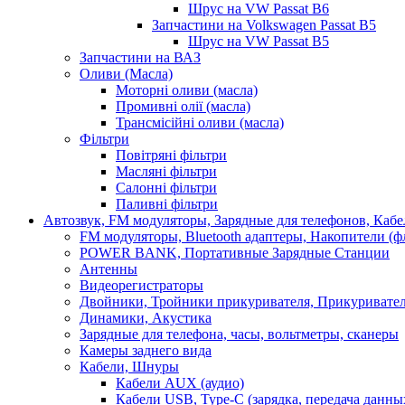
Шрус на VW Passat B6
Запчастини на Volkswagen Passat B5
Шрус на VW Passat B5
Запчастини на ВАЗ
Оливи (Масла)
Моторні оливи (масла)
Промивні олії (масла)
Трансмісійні оливи (масла)
Фільтри
Повітряні фільтри
Масляні фільтри
Салонні фільтри
Паливні фільтри
Автозвук, FM модуляторы, Зарядные для телефонов, Каб
FM модуляторы, Bluetooth адаптеры, Накопители (
POWER BANK, Портативные Зарядные Станции
Антенны
Видеорегистраторы
Двойники, Тройники прикуривателя, Прикуривате
Динамики, Акустика
Зарядные для телефона, часы, вольтметры, сканеры
Камеры заднего вида
Кабели, Шнуры
Кабели AUX (аудио)
Кабели USB, Type-C (зарядка, передача данны