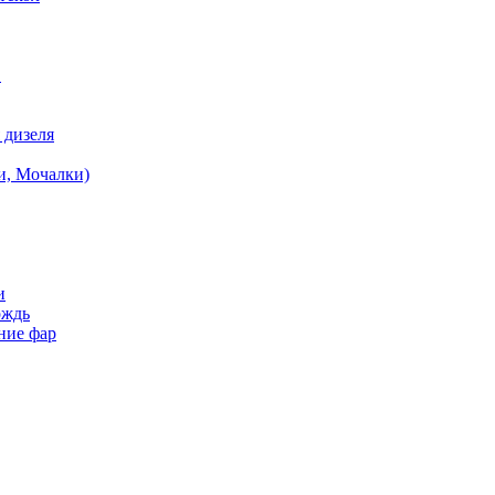
в
 дизеля
и, Мочалки)
и
ождь
ние фар