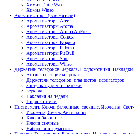
Химия Turtle Wax
Химия Winso
Ароматизаторы (освежители)
Ароматизаторы Areon
Ароматизаторы Aroma
Ароматизаторы Aroma AirFresh
Ароматизаторы Contex
Ароматизаторы Kogado
Ароматизаторы Paloma
Ароматизаторы Pit Bull
Ароматизаторы Slim
Ароматизаторы Winso
Держатели телефонов, Зеркала, Подлокотники, Накладки
Антискользящие коврики
Держатели телефонов, планшетов, навигаторов
Заглушки у ремінь безпеки
Зеркала
Накладки на педали
Подлокотники
Инструмент, Ключи баллонные, свечные, Изолента, Скот
Изолента, Скотч, Антискрип
Ключи балонные
Ключи свечные
Наборы инструментов
Колпаки, Брызговики, Рамки номера, Насадки на глушит