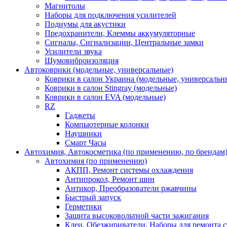
Магнитолы
Наборы для подключения усилителей
Подиумы для акустики
Предохранители, Клеммы аккумуляторные
Сигналы, Сигнализации, Центральные замки
Усилители звука
Шумовиброизоляция
Автоковрики (модельные, универсальные)
Коврики в салон Украина (модельные, универсальн
Коврики в салон Stingray (модельные)
Коврики в салон EVA (модельные)
RZ
Гаджеты
Компьютерные колонки
Наушники
Смарт Часы
Автохимия, Автокосметика (по применению, по брендам
Автохимия (по применению)
АКПП, Ремонт системы охлаждения
Антипрокол, Ремонт шин
Антикор, Преобразователи ржавчины
Быстрый запуск
Герметики
Защита высоковольтной части зажигания
Клеи, Обезжириватели, Наборы для ремонта с