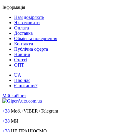
Інформація
Нам довіряють
Як замовити
Оплата
Доставка
Обмін та повернення
Контакти
Публічна оферта
Новини
Статті
ОПТ
UA
Про нас
Є питання?
Мій кабінет
+38
Моб.+VIBER+Telegram
+38
МИ
+38
НЕ ПРАЦЮЄМО