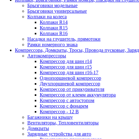
Брызговики модельные
Брызговики универсальные
Колпаки на колеса
Колпаки R14
Колпаки R15
Колпаки R16
Насадки на глушитель, прямотоки
Рамки номерного знака
Компрессора, Домкраты, Тросы, Провода пусковые, Заря
Автокомпрессоры
Компрессор для шин r14
Компрессор для шин r15
Компрессор для шин r16-17
Однопоршневой компрессор
Двухпоршневой компрессор
Компрессор от прикуривателя
Компрессор от клемм аккумулятора
Компрессор с автостопом
Компрессор с фонарем
Компрессор - 12 В
Багажники на крышу
Вентиляторы, Тепловентиляторы
Домкраты
Зарядные устройства для авто