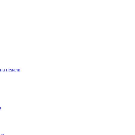
 на педали
ч
ель