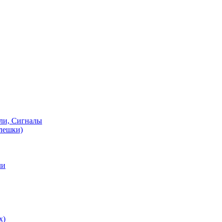
ели, Сигналы
флешки)
ли
х)