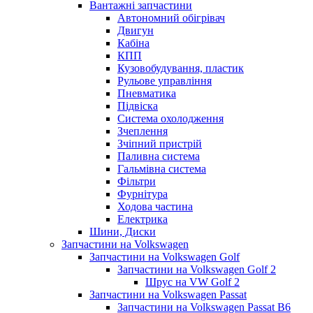
Вантажні запчастини
Автономний обігрівач
Двигун
Кабіна
КПП
Кузовобудування, пластик
Рульове управління
Пневматика
Підвіска
Система охолодження
Зчеплення
Зчіпний пристрій
Паливна система
Гальмівна система
Фільтри
Фурнітура
Ходова частина
Електрика
Шини, Диски
Запчастини на Volkswagen
Запчастини на Volkswagen Golf
Запчастини на Volkswagen Golf 2
Шрус на VW Golf 2
Запчастини на Volkswagen Passat
Запчастини на Volkswagen Passat B6