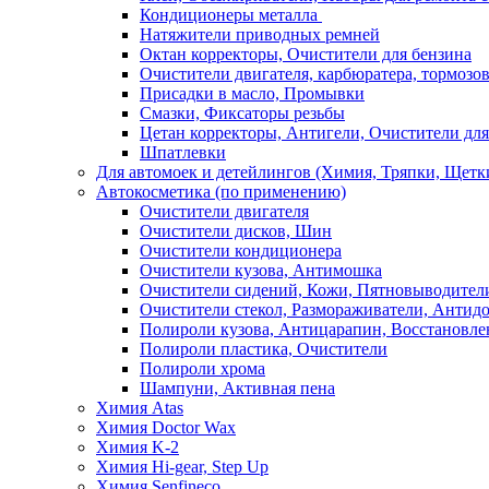
Кондиционеры металла
Натяжители приводных ремней
Октан корректоры, Очистители для бензина
Очистители двигателя, карбюратера, тормозо
Присадки в масло, Промывки
Смазки, Фиксаторы резьбы
Цетан корректоры, Антигели, Очистители для
Шпатлевки
Для автомоек и детейлингов (Химия, Тряпки, Щетк
Автокосметика (по применению)
Очистители двигателя
Очистители дисков, Шин
Очистители кондиционера
Очистители кузова, Антимошка
Очистители сидений, Кожи, Пятновыводител
Очистители стекол, Размораживатели, Антид
Полироли кузова, Антицарапин, Восстановле
Полироли пластика, Очистители
Полироли хрома
Шампуни, Активная пена
Химия Atas
Химия Doctor Wax
Химия K-2
Химия Hi-gear, Step Up
Химия Senfineco