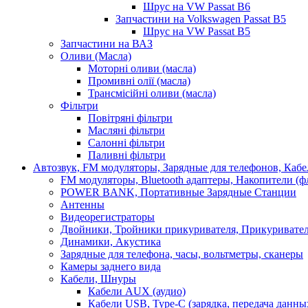
Шрус на VW Passat B6
Запчастини на Volkswagen Passat B5
Шрус на VW Passat B5
Запчастини на ВАЗ
Оливи (Масла)
Моторні оливи (масла)
Промивні олії (масла)
Трансмісійні оливи (масла)
Фільтри
Повітряні фільтри
Масляні фільтри
Салонні фільтри
Паливні фільтри
Автозвук, FM модуляторы, Зарядные для телефонов, Каб
FM модуляторы, Bluetooth адаптеры, Накопители (
POWER BANK, Портативные Зарядные Станции
Антенны
Видеорегистраторы
Двойники, Тройники прикуривателя, Прикуривате
Динамики, Акустика
Зарядные для телефона, часы, вольтметры, сканеры
Камеры заднего вида
Кабели, Шнуры
Кабели AUX (аудио)
Кабели USB, Type-C (зарядка, передача данны