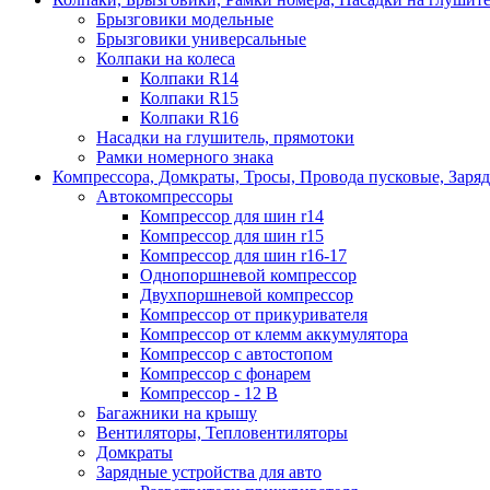
Брызговики модельные
Брызговики универсальные
Колпаки на колеса
Колпаки R14
Колпаки R15
Колпаки R16
Насадки на глушитель, прямотоки
Рамки номерного знака
Компрессора, Домкраты, Тросы, Провода пусковые, Заря
Автокомпрессоры
Компрессор для шин r14
Компрессор для шин r15
Компрессор для шин r16-17
Однопоршневой компрессор
Двухпоршневой компрессор
Компрессор от прикуривателя
Компрессор от клемм аккумулятора
Компрессор с автостопом
Компрессор с фонарем
Компрессор - 12 В
Багажники на крышу
Вентиляторы, Тепловентиляторы
Домкраты
Зарядные устройства для авто