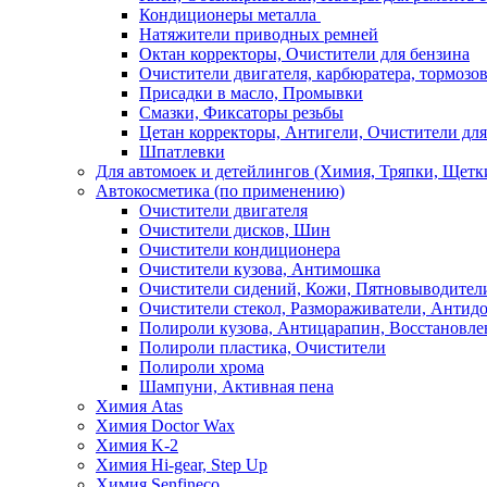
Кондиционеры металла
Натяжители приводных ремней
Октан корректоры, Очистители для бензина
Очистители двигателя, карбюратера, тормозо
Присадки в масло, Промывки
Смазки, Фиксаторы резьбы
Цетан корректоры, Антигели, Очистители для
Шпатлевки
Для автомоек и детейлингов (Химия, Тряпки, Щетк
Автокосметика (по применению)
Очистители двигателя
Очистители дисков, Шин
Очистители кондиционера
Очистители кузова, Антимошка
Очистители сидений, Кожи, Пятновыводител
Очистители стекол, Размораживатели, Антид
Полироли кузова, Антицарапин, Восстановле
Полироли пластика, Очистители
Полироли хрома
Шампуни, Активная пена
Химия Atas
Химия Doctor Wax
Химия K-2
Химия Hi-gear, Step Up
Химия Senfineco