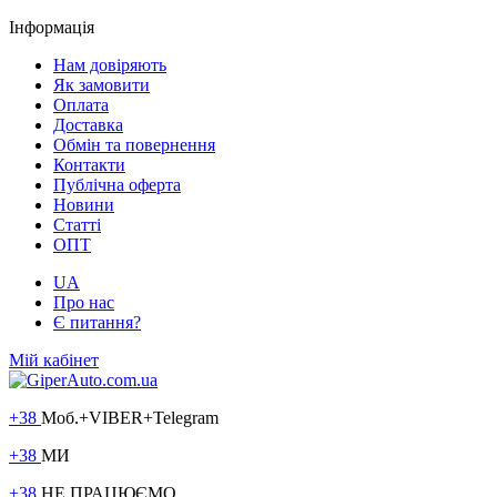
Інформація
Нам довіряють
Як замовити
Оплата
Доставка
Обмін та повернення
Контакти
Публічна оферта
Новини
Статті
ОПТ
UA
Про нас
Є питання?
Мій кабінет
+38
Моб.+VIBER+Telegram
+38
МИ
+38
НЕ ПРАЦЮЄМО