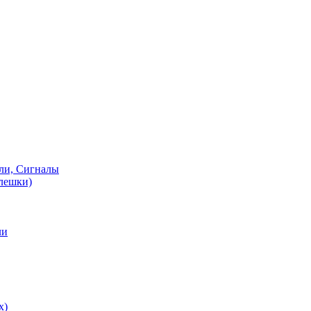
ели, Сигналы
флешки)
ли
х)