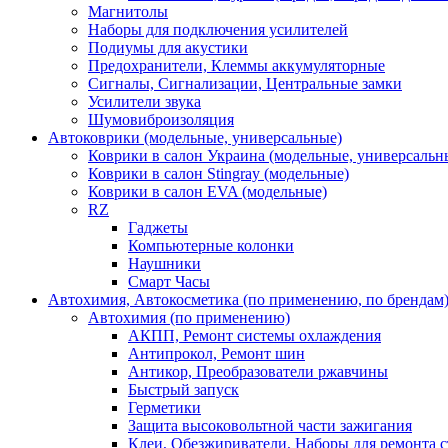
Магнитолы
Наборы для подключения усилителей
Подиумы для акустики
Предохранители, Клеммы аккумуляторные
Сигналы, Сигнализации, Центральные замки
Усилители звука
Шумовиброизоляция
Автоковрики (модельные, универсальные)
Коврики в салон Украина (модельные, универсальн
Коврики в салон Stingray (модельные)
Коврики в салон EVA (модельные)
RZ
Гаджеты
Компьютерные колонки
Наушники
Смарт Часы
Автохимия, Автокосметика (по применению, по брендам
Автохимия (по применению)
АКПП, Ремонт системы охлаждения
Антипрокол, Ремонт шин
Антикор, Преобразователи ржавчины
Быстрый запуск
Герметики
Защита высоковольтной части зажигания
Клеи, Обезжириватели, Наборы для ремонта с