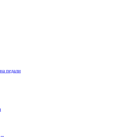
 на педали
ч
ель