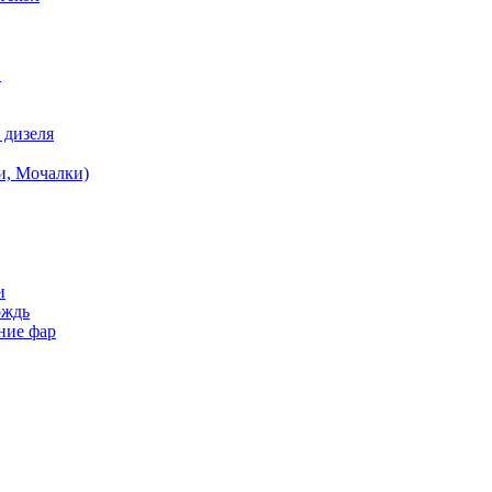
в
 дизеля
и, Мочалки)
и
ождь
ние фар