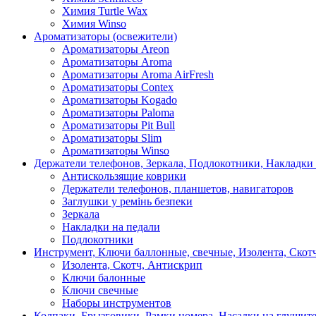
Химия Turtle Wax
Химия Winso
Ароматизаторы (освежители)
Ароматизаторы Areon
Ароматизаторы Aroma
Ароматизаторы Aroma AirFresh
Ароматизаторы Contex
Ароматизаторы Kogado
Ароматизаторы Paloma
Ароматизаторы Pit Bull
Ароматизаторы Slim
Ароматизаторы Winso
Держатели телефонов, Зеркала, Подлокотники, Накладки
Антискользящие коврики
Держатели телефонов, планшетов, навигаторов
Заглушки у ремінь безпеки
Зеркала
Накладки на педали
Подлокотники
Инструмент, Ключи баллонные, свечные, Изолента, Скот
Изолента, Скотч, Антискрип
Ключи балонные
Ключи свечные
Наборы инструментов
Колпаки, Брызговики, Рамки номера, Насадки на глушит