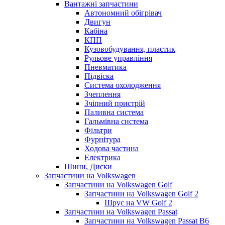
Вантажні запчастини
Автономний обігрівач
Двигун
Кабіна
КПП
Кузовобудування, пластик
Рульове управління
Пневматика
Підвіска
Система охолодження
Зчеплення
Зчіпний пристрій
Паливна система
Гальмівна система
Фільтри
Фурнітура
Ходова частина
Електрика
Шини, Диски
Запчастини на Volkswagen
Запчастини на Volkswagen Golf
Запчастини на Volkswagen Golf 2
Шрус на VW Golf 2
Запчастини на Volkswagen Passat
Запчастини на Volkswagen Passat B6