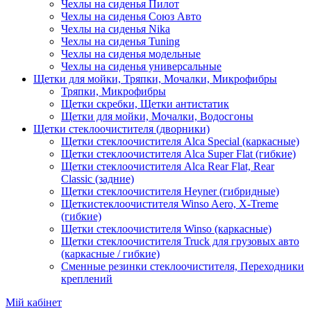
Чехлы на сиденья Пилот
Чехлы на сиденья Союз Авто
Чехлы на сиденья Nika
Чехлы на сиденья Tuning
Чехлы на сиденья модельные
Чехлы на сиденья универсальные
Щетки для мойки, Тряпки, Мочалки, Микрофибры
Тряпки, Микрофибры
Щетки скребки, Щетки антистатик
Щетки для мойки, Мочалки, Водосгоны
Щетки стеклоочистителя (дворники)
Щетки стеклоочистителя Alca Special (каркасные)
Щетки стеклоочистителя Alca Super Flat (гибкие)
Щетки стеклоочистителя Alca Rear Flat, Rear
Classic (задние)
Щетки стеклоочистителя Heyner (гибридные)
Щеткистеклоочистителя Winso Aero, X-Treme
(гибкие)
Щетки стеклоочистителя Winso (каркасные)
Щетки стеклоочистителя Truck для грузовых авто
(каркасные / гибкие)
Сменные резинки стеклоочистителя, Переходники
креплений
Мій кабінет