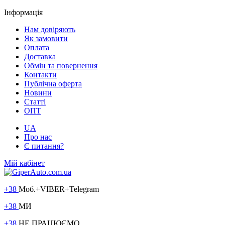
Інформація
Нам довіряють
Як замовити
Оплата
Доставка
Обмін та повернення
Контакти
Публічна оферта
Новини
Статті
ОПТ
UA
Про нас
Є питання?
Мій кабінет
+38
Моб.+VIBER+Telegram
+38
МИ
+38
НЕ ПРАЦЮЄМО