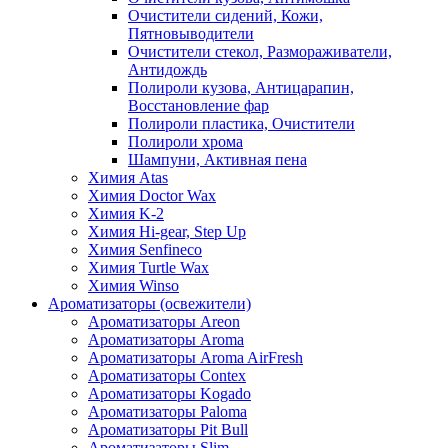
Очистители сидений, Кожи,
Пятновыводители
Очистители стекол, Размораживатели,
Антидождь
Полироли кузова, Антицарапин,
Восстановление фар
Полироли пластика, Очистители
Полироли хрома
Шампуни, Активная пена
Химия Atas
Химия Doctor Wax
Химия K-2
Химия Hi-gear, Step Up
Химия Senfineco
Химия Turtle Wax
Химия Winso
Ароматизаторы (освежители)
Ароматизаторы Areon
Ароматизаторы Aroma
Ароматизаторы Aroma AirFresh
Ароматизаторы Contex
Ароматизаторы Kogado
Ароматизаторы Paloma
Ароматизаторы Pit Bull
Ароматизаторы Slim