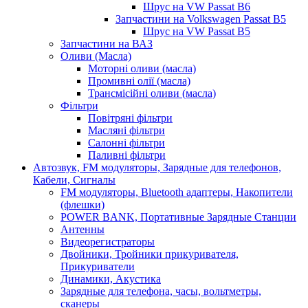
Шрус на VW Passat B6
Запчастини на Volkswagen Passat B5
Шрус на VW Passat B5
Запчастини на ВАЗ
Оливи (Масла)
Моторні оливи (масла)
Промивні олії (масла)
Трансмісійні оливи (масла)
Фільтри
Повітряні фільтри
Масляні фільтри
Салонні фільтри
Паливні фільтри
Автозвук, FM модуляторы, Зарядные для телефонов,
Кабели, Сигналы
FM модуляторы, Bluetooth адаптеры, Накопители
(флешки)
POWER BANK, Портативные Зарядные Станции
Антенны
Видеорегистраторы
Двойники, Тройники прикуривателя,
Прикуриватели
Динамики, Акустика
Зарядные для телефона, часы, вольтметры,
сканеры