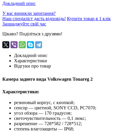
Докладний опис
У вас виникли запитання?
Наш спеціаліст дасть відповідь!
Купити товар в 1 клік
Заощаджуйте свій час
Цікаво? Поділіться з друзями!
Докладний опис
Характеристики
Відгуки про товар
Камера заднего вида Volkswagen Touareg 2
Характеристики:
резиновый корпус, с кнопкой;
сенсор — цветной, SONY CCD, PC7070;
угол обзора — 170 градусов;
светочувствительность — 0,1 люкс;
разрешение — 728*582 / 728*512;
степень влагозащиты — IP68;