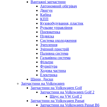
Вантажні запчастини
Автономний обігрівач
Двигун
Кабіна
КПП
Кузовобудування, пластик
Рульове управління
Пневматика
Підвіска
Система охолодження
Зчеплення
Зчіпний пристрій
Паливна система
Гальмівна система
Фільтри
Фурнітура
Ходова частина
Електрика
Шини, Диски
Запчастини на Volkswagen
Запчастини на Volkswagen Golf
Запчастини на Volkswagen Golf 2
Шрус на VW Golf 2
Запчастини на Volkswagen Passat
Запчастини на Volkswagen Passat B6