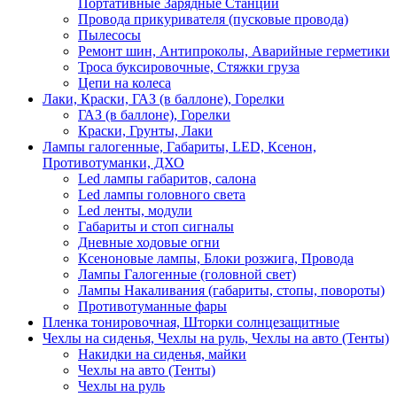
Портативные Зарядные Станции
Провода прикуривателя (пусковые провода)
Пылесосы
Ремонт шин, Антипроколы, Аварийные герметики
Троса буксировочные, Стяжки груза
Цепи на колеса
Лаки, Краски, ГАЗ (в баллоне), Горелки
ГАЗ (в баллоне), Горелки
Краски, Грунты, Лаки
Лампы галогенные, Габариты, LED, Ксенон,
Противотуманки, ДХО
Led лампы габаритов, салона
Led лампы головного света
Led ленты, модули
Габариты и стоп сигналы
Дневные ходовые огни
Ксеноновые лампы, Блоки розжига, Провода
Лампы Галогенные (головной свет)
Лампы Накаливания (габариты, стопы, повороты)
Противотуманные фары
Пленка тонировочная, Шторки солнцезащитные
Чехлы на сиденья, Чехлы на руль, Чехлы на авто (Тенты)
Накидки на сиденья, майки
Чехлы на авто (Тенты)
Чехлы на руль