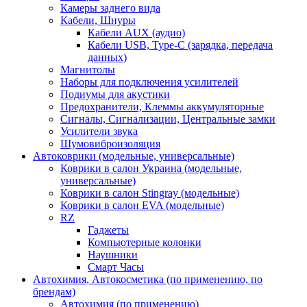
Камеры заднего вида
Кабели, Шнуры
Кабели AUX (аудио)
Кабели USB, Type-C (зарядка, передача
данных)
Магнитолы
Наборы для подключения усилителей
Подиумы для акустики
Предохранители, Клеммы аккумуляторные
Сигналы, Сигнализации, Центральные замки
Усилители звука
Шумовиброизоляция
Автоковрики (модельные, универсальные)
Коврики в салон Украина (модельные,
универсальные)
Коврики в салон Stingray (модельные)
Коврики в салон EVA (модельные)
RZ
Гаджеты
Компьютерные колонки
Наушники
Смарт Часы
Автохимия, Автокосметика (по применению, по
брендам)
Автохимия (по применению)