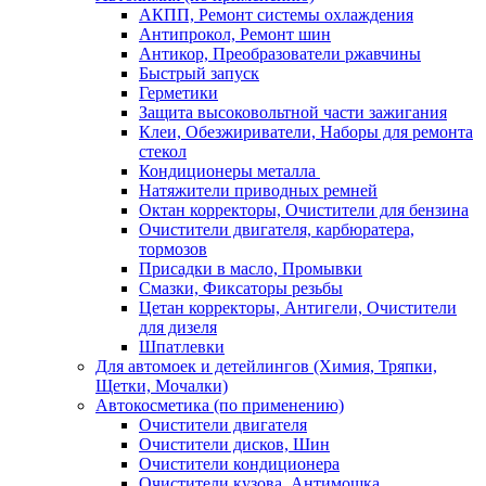
АКПП, Ремонт системы охлаждения
Антипрокол, Ремонт шин
Антикор, Преобразователи ржавчины
Быстрый запуск
Герметики
Защита высоковольтной части зажигания
Клеи, Обезжириватели, Наборы для ремонта
стекол
Кондиционеры металла
Натяжители приводных ремней
Октан корректоры, Очистители для бензина
Очистители двигателя, карбюратера,
тормозов
Присадки в масло, Промывки
Смазки, Фиксаторы резьбы
Цетан корректоры, Антигели, Очистители
для дизеля
Шпатлевки
Для автомоек и детейлингов (Химия, Тряпки,
Щетки, Мочалки)
Автокосметика (по применению)
Очистители двигателя
Очистители дисков, Шин
Очистители кондиционера
Очистители кузова, Антимошка