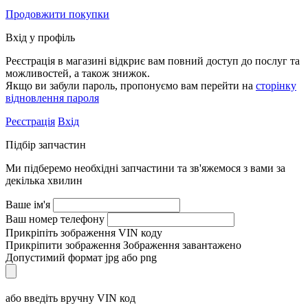
Продовжити покупки
Вхід у профіль
Реєстрація в магазині відкриє вам повний доступ до послуг та
можливостей, а також знижок.
Якщо ви забули пароль, пропонуємо вам перейти на
сторінку
відновлення пароля
Реєстрація
Вхід
Підбір запчастин
Ми підберемо необхідні запчастини та зв'яжемося з вами за
декілька хвилин
Ваше ім'я
Ваш номер телефону
Прикріпіть зображення VIN коду
Прикріпити зображення
Зображення завантажено
Допустимий формат jpg або png
або введіть вручну VIN код