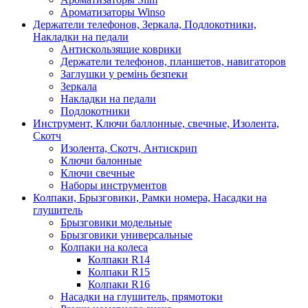
Ароматизаторы Winso
Держатели телефонов, Зеркала, Подлокотники,
Накладки на педали
Антискользящие коврики
Держатели телефонов, планшетов, навигаторов
Заглушки у ремінь безпеки
Зеркала
Накладки на педали
Подлокотники
Инструмент, Ключи баллонные, свечные, Изолента,
Скотч
Изолента, Скотч, Антискрип
Ключи балонные
Ключи свечные
Наборы инструментов
Колпаки, Брызговики, Рамки номера, Насадки на
глушитель
Брызговики модельные
Брызговики универсальные
Колпаки на колеса
Колпаки R14
Колпаки R15
Колпаки R16
Насадки на глушитель, прямотоки