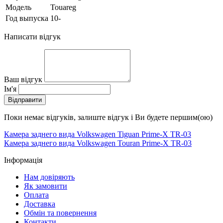
Модель
Touareg
Год выпуска
10-
Написати відгук
Ваш відгук
Ім'я
Відправити
Поки немає відгуків, залиште відгук і Ви будете першим(ою)
Камера заднего вида Volkswagen Tiguan Prime-X TR-03
Камера заднего вида Volkswagen Touran Prime-X TR-03
Інформація
Нам довіряють
Як замовити
Оплата
Доставка
Обмін та повернення
Контакти