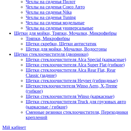
Чехлы на сиденья Пилот
Чехлы на сиденья Союз Авто
Чехлы на сиденья Nika
Чехлы на сиденья Tuning
Чехлы на сиденья модельные
Чехлы на сиденья универсальные
Щетки для мойки, Тряпки, Мочалки, Микрофибры
Тряпки, Микрофибры
Щетки скребки, Щетки антистатик
Щетки для мойки, Мочалки, Водосгоны
Щетки стеклоочистителя (дворники)
Щетки стеклоочистителя Alca Special (каркасные)
Щетки стеклоочистителя Alca Super Flat (гибкие)
Щетки стеклоочистителя Alca Rear Flat, Rear
Classic (задние)
Щетки стеклоочистителя Heyner (гибридные)
Щеткистеклоочистителя Winso Aero, X-Treme
(гибкие)
Щетки стеклоочистителя Winso (каркасные)
Щетки стеклоочистителя Truck для грузовых авто
(каркасные / гибкие)
Сменные резинки стеклоочистителя, Переходники
креплений
Мій кабінет