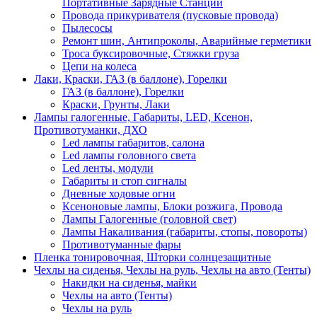
Портативные Зарядные Станции
Провода прикуривателя (пусковые провода)
Пылесосы
Ремонт шин, Антипроколы, Аварийные герметики
Троса буксировочные, Стяжки груза
Цепи на колеса
Лаки, Краски, ГАЗ (в баллоне), Горелки
ГАЗ (в баллоне), Горелки
Краски, Грунты, Лаки
Лампы галогенные, Габариты, LED, Ксенон,
Противотуманки, ДХО
Led лампы габаритов, салона
Led лампы головного света
Led ленты, модули
Габариты и стоп сигналы
Дневные ходовые огни
Ксеноновые лампы, Блоки розжига, Провода
Лампы Галогенные (головной свет)
Лампы Накаливания (габариты, стопы, повороты)
Противотуманные фары
Пленка тонировочная, Шторки солнцезащитные
Чехлы на сиденья, Чехлы на руль, Чехлы на авто (Тенты)
Накидки на сиденья, майки
Чехлы на авто (Тенты)
Чехлы на руль