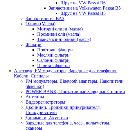
Шрус на VW Passat B6
Запчастини на Volkswagen Passat B5
Шрус на VW Passat B5
Запчастини на ВАЗ
Оливи (Масла)
Моторні оливи (масла)
Промивні олії (масла)
Трансмісійні оливи (масла)
Фільтри
Повітряні фільтри
Масляні фільтри
Салонні фільтри
Паливні фільтри
Автозвук, FM модуляторы, Зарядные для телефонов,
Кабели, Сигналы
FM модуляторы, Bluetooth адаптеры, Накопители
(флешки)
POWER BANK, Портативные Зарядные Станции
Антенны
Видеорегистраторы
Двойники, Тройники прикуривателя,
Прикуриватели
Динамики, Акустика
Зарядные для телефона, часы, вольтметры,
сканеры