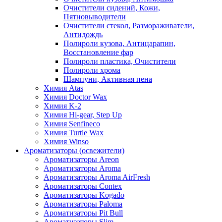
Очистители сидений, Кожи,
Пятновыводители
Очистители стекол, Размораживатели,
Антидождь
Полироли кузова, Антицарапин,
Восстановление фар
Полироли пластика, Очистители
Полироли хрома
Шампуни, Активная пена
Химия Atas
Химия Doctor Wax
Химия K-2
Химия Hi-gear, Step Up
Химия Senfineco
Химия Turtle Wax
Химия Winso
Ароматизаторы (освежители)
Ароматизаторы Areon
Ароматизаторы Aroma
Ароматизаторы Aroma AirFresh
Ароматизаторы Contex
Ароматизаторы Kogado
Ароматизаторы Paloma
Ароматизаторы Pit Bull
Ароматизаторы Slim