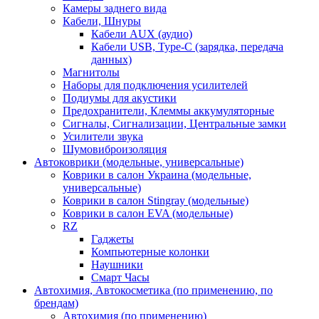
Камеры заднего вида
Кабели, Шнуры
Кабели AUX (аудио)
Кабели USB, Type-C (зарядка, передача
данных)
Магнитолы
Наборы для подключения усилителей
Подиумы для акустики
Предохранители, Клеммы аккумуляторные
Сигналы, Сигнализации, Центральные замки
Усилители звука
Шумовиброизоляция
Автоковрики (модельные, универсальные)
Коврики в салон Украина (модельные,
универсальные)
Коврики в салон Stingray (модельные)
Коврики в салон EVA (модельные)
RZ
Гаджеты
Компьютерные колонки
Наушники
Смарт Часы
Автохимия, Автокосметика (по применению, по
брендам)
Автохимия (по применению)