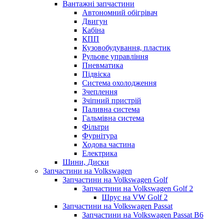
Вантажні запчастини
Автономний обігрівач
Двигун
Кабіна
КПП
Кузовобудування, пластик
Рульове управління
Пневматика
Підвіска
Система охолодження
Зчеплення
Зчіпний пристрій
Паливна система
Гальмівна система
Фільтри
Фурнітура
Ходова частина
Електрика
Шини, Диски
Запчастини на Volkswagen
Запчастини на Volkswagen Golf
Запчастини на Volkswagen Golf 2
Шрус на VW Golf 2
Запчастини на Volkswagen Passat
Запчастини на Volkswagen Passat B6