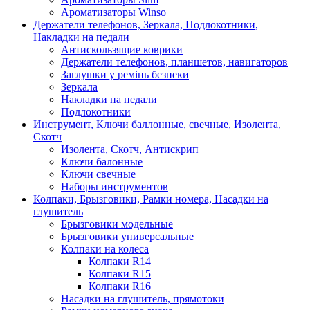
Ароматизаторы Winso
Держатели телефонов, Зеркала, Подлокотники,
Накладки на педали
Антискользящие коврики
Держатели телефонов, планшетов, навигаторов
Заглушки у ремінь безпеки
Зеркала
Накладки на педали
Подлокотники
Инструмент, Ключи баллонные, свечные, Изолента,
Скотч
Изолента, Скотч, Антискрип
Ключи балонные
Ключи свечные
Наборы инструментов
Колпаки, Брызговики, Рамки номера, Насадки на
глушитель
Брызговики модельные
Брызговики универсальные
Колпаки на колеса
Колпаки R14
Колпаки R15
Колпаки R16
Насадки на глушитель, прямотоки