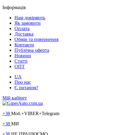
Інформація
Нам довіряють
Як замовити
Оплата
Доставка
Обмін та повернення
Контакти
Публічна оферта
Новини
Статті
ОПТ
UA
Про нас
Є питання?
Мій кабінет
+38
Моб.+VIBER+Telegram
+38
МИ
+38
НЕ ПРАЦЮЄМО