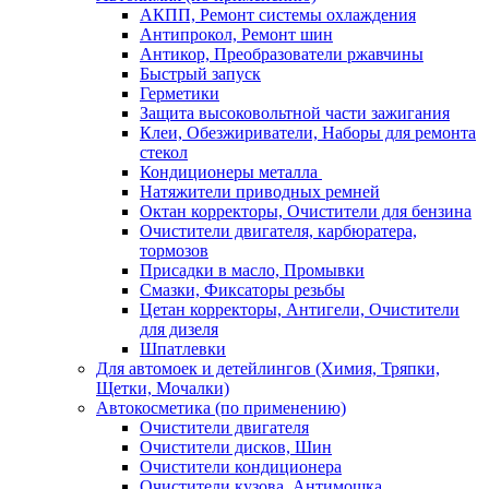
АКПП, Ремонт системы охлаждения
Антипрокол, Ремонт шин
Антикор, Преобразователи ржавчины
Быстрый запуск
Герметики
Защита высоковольтной части зажигания
Клеи, Обезжириватели, Наборы для ремонта
стекол
Кондиционеры металла
Натяжители приводных ремней
Октан корректоры, Очистители для бензина
Очистители двигателя, карбюратера,
тормозов
Присадки в масло, Промывки
Смазки, Фиксаторы резьбы
Цетан корректоры, Антигели, Очистители
для дизеля
Шпатлевки
Для автомоек и детейлингов (Химия, Тряпки,
Щетки, Мочалки)
Автокосметика (по применению)
Очистители двигателя
Очистители дисков, Шин
Очистители кондиционера
Очистители кузова, Антимошка