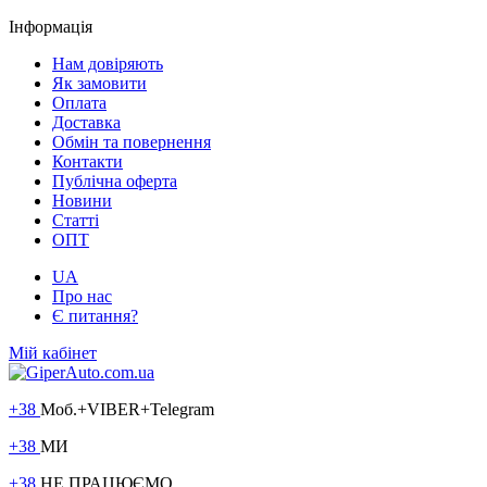
Інформація
Нам довіряють
Як замовити
Оплата
Доставка
Обмін та повернення
Контакти
Публічна оферта
Новини
Статті
ОПТ
UA
Про нас
Є питання?
Мій кабінет
+38
Моб.+VIBER+Telegram
+38
МИ
+38
НЕ ПРАЦЮЄМО