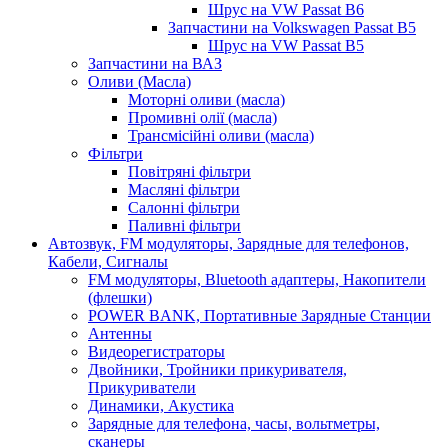
Шрус на VW Passat B6
Запчастини на Volkswagen Passat B5
Шрус на VW Passat B5
Запчастини на ВАЗ
Оливи (Масла)
Моторні оливи (масла)
Промивні олії (масла)
Трансмісійні оливи (масла)
Фільтри
Повітряні фільтри
Масляні фільтри
Салонні фільтри
Паливні фільтри
Автозвук, FM модуляторы, Зарядные для телефонов,
Кабели, Сигналы
FM модуляторы, Bluetooth адаптеры, Накопители
(флешки)
POWER BANK, Портативные Зарядные Станции
Антенны
Видеорегистраторы
Двойники, Тройники прикуривателя,
Прикуриватели
Динамики, Акустика
Зарядные для телефона, часы, вольтметры,
сканеры