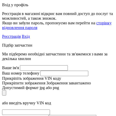
Вхід у профіль
Реєстрація в магазині відкриє вам повний доступ до послуг та
можливостей, а також знижок.
Якщо ви забули пароль, пропонуємо вам перейти на
сторінку
відновлення пароля
Реєстрація
Вхід
Підбір запчастин
Ми підберемо необхідні запчастини та зв'яжемося з вами за
декілька хвилин
Ваше ім'я
Ваш номер телефону
Прикріпіть зображення VIN коду
Прикріпити зображення
Зображення завантажено
Допустимий формат jpg або png
або введіть вручну VIN код