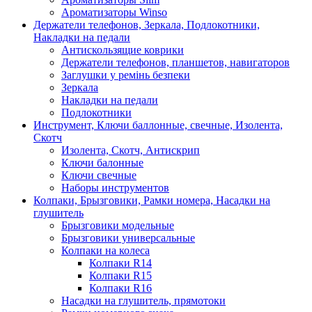
Ароматизаторы Winso
Держатели телефонов, Зеркала, Подлокотники,
Накладки на педали
Антискользящие коврики
Держатели телефонов, планшетов, навигаторов
Заглушки у ремінь безпеки
Зеркала
Накладки на педали
Подлокотники
Инструмент, Ключи баллонные, свечные, Изолента,
Скотч
Изолента, Скотч, Антискрип
Ключи балонные
Ключи свечные
Наборы инструментов
Колпаки, Брызговики, Рамки номера, Насадки на
глушитель
Брызговики модельные
Брызговики универсальные
Колпаки на колеса
Колпаки R14
Колпаки R15
Колпаки R16
Насадки на глушитель, прямотоки