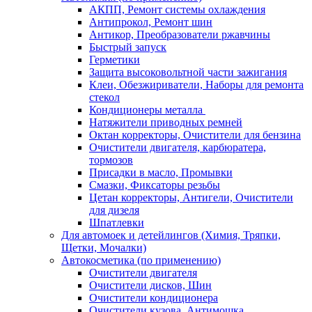
АКПП, Ремонт системы охлаждения
Антипрокол, Ремонт шин
Антикор, Преобразователи ржавчины
Быстрый запуск
Герметики
Защита высоковольтной части зажигания
Клеи, Обезжириватели, Наборы для ремонта
стекол
Кондиционеры металла
Натяжители приводных ремней
Октан корректоры, Очистители для бензина
Очистители двигателя, карбюратера,
тормозов
Присадки в масло, Промывки
Смазки, Фиксаторы резьбы
Цетан корректоры, Антигели, Очистители
для дизеля
Шпатлевки
Для автомоек и детейлингов (Химия, Тряпки,
Щетки, Мочалки)
Автокосметика (по применению)
Очистители двигателя
Очистители дисков, Шин
Очистители кондиционера
Очистители кузова, Антимошка