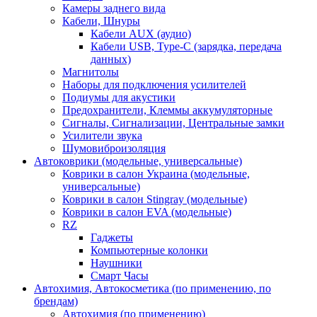
Камеры заднего вида
Кабели, Шнуры
Кабели AUX (аудио)
Кабели USB, Type-C (зарядка, передача
данных)
Магнитолы
Наборы для подключения усилителей
Подиумы для акустики
Предохранители, Клеммы аккумуляторные
Сигналы, Сигнализации, Центральные замки
Усилители звука
Шумовиброизоляция
Автоковрики (модельные, универсальные)
Коврики в салон Украина (модельные,
универсальные)
Коврики в салон Stingray (модельные)
Коврики в салон EVA (модельные)
RZ
Гаджеты
Компьютерные колонки
Наушники
Смарт Часы
Автохимия, Автокосметика (по применению, по
брендам)
Автохимия (по применению)