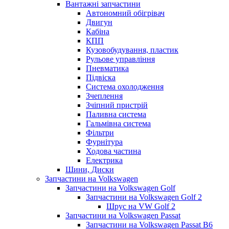
Вантажні запчастини
Автономний обігрівач
Двигун
Кабіна
КПП
Кузовобудування, пластик
Рульове управління
Пневматика
Підвіска
Система охолодження
Зчеплення
Зчіпний пристрій
Паливна система
Гальмівна система
Фільтри
Фурнітура
Ходова частина
Електрика
Шини, Диски
Запчастини на Volkswagen
Запчастини на Volkswagen Golf
Запчастини на Volkswagen Golf 2
Шрус на VW Golf 2
Запчастини на Volkswagen Passat
Запчастини на Volkswagen Passat B6