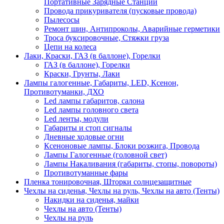
Портативные Зарядные Станции
Провода прикуривателя (пусковые провода)
Пылесосы
Ремонт шин, Антипроколы, Аварийные герметики
Троса буксировочные, Стяжки груза
Цепи на колеса
Лаки, Краски, ГАЗ (в баллоне), Горелки
ГАЗ (в баллоне), Горелки
Краски, Грунты, Лаки
Лампы галогенные, Габариты, LED, Ксенон,
Противотуманки, ДХО
Led лампы габаритов, салона
Led лампы головного света
Led ленты, модули
Габариты и стоп сигналы
Дневные ходовые огни
Ксеноновые лампы, Блоки розжига, Провода
Лампы Галогенные (головной свет)
Лампы Накаливания (габариты, стопы, повороты)
Противотуманные фары
Пленка тонировочная, Шторки солнцезащитные
Чехлы на сиденья, Чехлы на руль, Чехлы на авто (Тенты)
Накидки на сиденья, майки
Чехлы на авто (Тенты)
Чехлы на руль