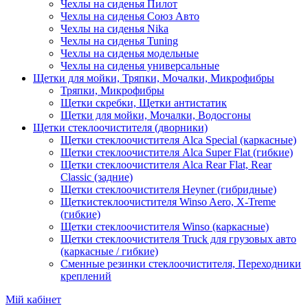
Чехлы на сиденья Пилот
Чехлы на сиденья Союз Авто
Чехлы на сиденья Nika
Чехлы на сиденья Tuning
Чехлы на сиденья модельные
Чехлы на сиденья универсальные
Щетки для мойки, Тряпки, Мочалки, Микрофибры
Тряпки, Микрофибры
Щетки скребки, Щетки антистатик
Щетки для мойки, Мочалки, Водосгоны
Щетки стеклоочистителя (дворники)
Щетки стеклоочистителя Alca Special (каркасные)
Щетки стеклоочистителя Alca Super Flat (гибкие)
Щетки стеклоочистителя Alca Rear Flat, Rear
Classic (задние)
Щетки стеклоочистителя Heyner (гибридные)
Щеткистеклоочистителя Winso Aero, X-Treme
(гибкие)
Щетки стеклоочистителя Winso (каркасные)
Щетки стеклоочистителя Truck для грузовых авто
(каркасные / гибкие)
Сменные резинки стеклоочистителя, Переходники
креплений
Мій кабінет