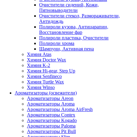
Очистители сидений, Кожи,
Пятновыводители
Очистители стекол, Размораживатели,
Антидождь
Полироли кузова, Антицарапин,
Восстановление фар
Полироли пластика, Очистители
Полироли хрома
Шампуни, Активная пена
Химия Atas
Химия Doctor Wax
Химия K-2
Химия Hi-gear, Step Up
Химия Senfineco
Химия Turtle Wax
Химия Winso
Ароматизаторы (освежители)
Ароматизаторы Areon
Ароматизаторы Aroma
Ароматизаторы Aroma AirFresh
Ароматизаторы Contex
Ароматизаторы Kogado
Ароматизаторы Paloma
Ароматизаторы Pit Bull
Ароматизаторы Slim