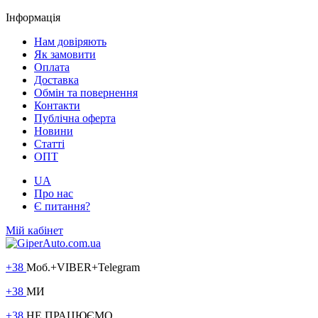
Інформація
Нам довіряють
Як замовити
Оплата
Доставка
Обмін та повернення
Контакти
Публічна оферта
Новини
Статті
ОПТ
UA
Про нас
Є питання?
Мій кабінет
+38
Моб.+VIBER+Telegram
+38
МИ
+38
НЕ ПРАЦЮЄМО