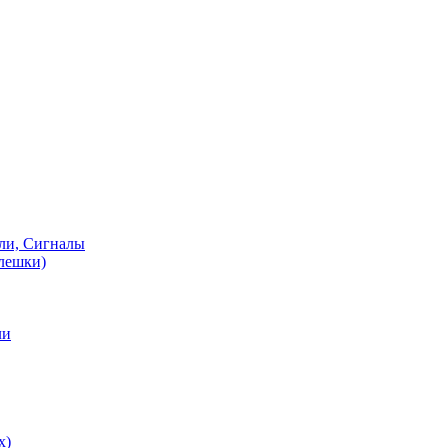
ели, Сигналы
флешки)
ли
х)