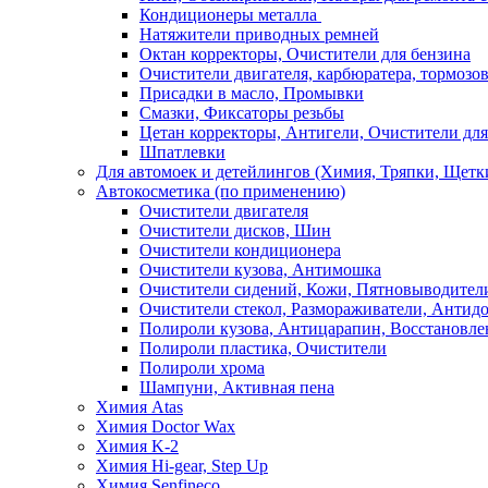
Кондиционеры металла
Натяжители приводных ремней
Октан корректоры, Очистители для бензина
Очистители двигателя, карбюратера, тормозо
Присадки в масло, Промывки
Смазки, Фиксаторы резьбы
Цетан корректоры, Антигели, Очистители для
Шпатлевки
Для автомоек и детейлингов (Химия, Тряпки, Щетк
Автокосметика (по применению)
Очистители двигателя
Очистители дисков, Шин
Очистители кондиционера
Очистители кузова, Антимошка
Очистители сидений, Кожи, Пятновыводител
Очистители стекол, Размораживатели, Антид
Полироли кузова, Антицарапин, Восстановле
Полироли пластика, Очистители
Полироли хрома
Шампуни, Активная пена
Химия Atas
Химия Doctor Wax
Химия K-2
Химия Hi-gear, Step Up
Химия Senfineco