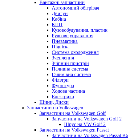
Вантажні запчастини
Автономний обігрівач
Двигун
Кабіна
КПП
Кузовобудування, пластик
Рульове управління
Пневматика
Підвіска
Система охолодження
Зчеплення
Зчіпний пристрій
Паливна система
Гальмівна система
Фільтри
Фурнітура
Ходова частина
Електрика
Шини, Диски
Запчастини на Volkswagen
Запчастини на Volkswagen Golf
Запчастини на Volkswagen Golf 2
Шрус на VW Golf 2
Запчастини на Volkswagen Passat
Запчастини на Volkswagen Passat B6