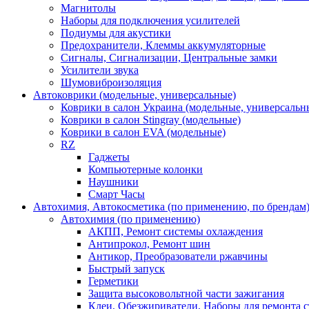
Магнитолы
Наборы для подключения усилителей
Подиумы для акустики
Предохранители, Клеммы аккумуляторные
Сигналы, Сигнализации, Центральные замки
Усилители звука
Шумовиброизоляция
Автоковрики (модельные, универсальные)
Коврики в салон Украина (модельные, универсальн
Коврики в салон Stingray (модельные)
Коврики в салон EVA (модельные)
RZ
Гаджеты
Компьютерные колонки
Наушники
Смарт Часы
Автохимия, Автокосметика (по применению, по брендам
Автохимия (по применению)
АКПП, Ремонт системы охлаждения
Антипрокол, Ремонт шин
Антикор, Преобразователи ржавчины
Быстрый запуск
Герметики
Защита высоковольтной части зажигания
Клеи, Обезжириватели, Наборы для ремонта с