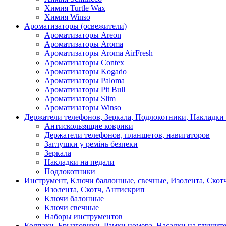
Химия Turtle Wax
Химия Winso
Ароматизаторы (освежители)
Ароматизаторы Areon
Ароматизаторы Aroma
Ароматизаторы Aroma AirFresh
Ароматизаторы Contex
Ароматизаторы Kogado
Ароматизаторы Paloma
Ароматизаторы Pit Bull
Ароматизаторы Slim
Ароматизаторы Winso
Держатели телефонов, Зеркала, Подлокотники, Накладки
Антискользящие коврики
Держатели телефонов, планшетов, навигаторов
Заглушки у ремінь безпеки
Зеркала
Накладки на педали
Подлокотники
Инструмент, Ключи баллонные, свечные, Изолента, Скот
Изолента, Скотч, Антискрип
Ключи балонные
Ключи свечные
Наборы инструментов
Колпаки, Брызговики, Рамки номера, Насадки на глушит