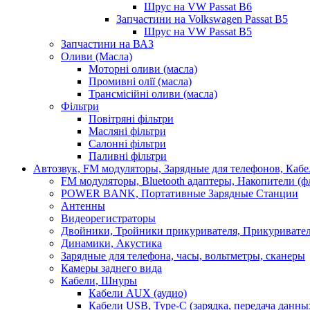
Шрус на VW Passat B6
Запчастини на Volkswagen Passat B5
Шрус на VW Passat B5
Запчастини на ВАЗ
Оливи (Масла)
Моторні оливи (масла)
Промивні олії (масла)
Трансмісійні оливи (масла)
Фільтри
Повітряні фільтри
Масляні фільтри
Салонні фільтри
Паливні фільтри
Автозвук, FM модуляторы, Зарядные для телефонов, Каб
FM модуляторы, Bluetooth адаптеры, Накопители (
POWER BANK, Портативные Зарядные Станции
Антенны
Видеорегистраторы
Двойники, Тройники прикуривателя, Прикуривате
Динамики, Акустика
Зарядные для телефона, часы, вольтметры, сканеры
Камеры заднего вида
Кабели, Шнуры
Кабели AUX (аудио)
Кабели USB, Type-C (зарядка, передача данны