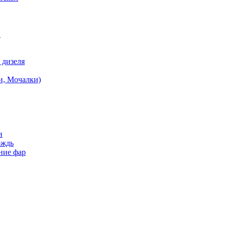
в
 дизеля
и, Мочалки)
и
ождь
ние фар