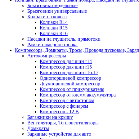
Брызговики модельные
Брызговики универсальные
Колпаки на колеса
Колпаки R14
Колпаки R15
Колпаки R16
Насадки на глушитель, прямотоки
Рамки номерного знака
Компрессора, Домкраты, Тросы, Провода пусковые, Заря
Автокомпрессоры
Компрессор для шин r14
Компрессор для шин r15
Компрессор для шин r16-17
Однопоршневой компрессор
Двухпоршневой компрессор
Компрессор от прикуривателя
Компрессор от клемм аккумулятора
Компрессор с автостопом
Компрессор с фонарем
Компрессор - 12 В
Багажники на крышу
Вентиляторы, Тепловентиляторы
Домкраты
Зарядные устройства для авто