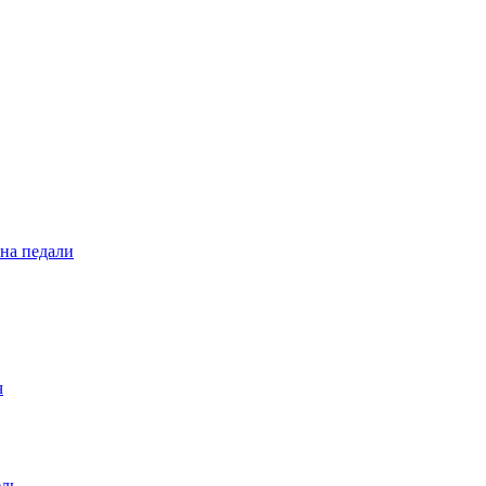
 на педали
ч
ель