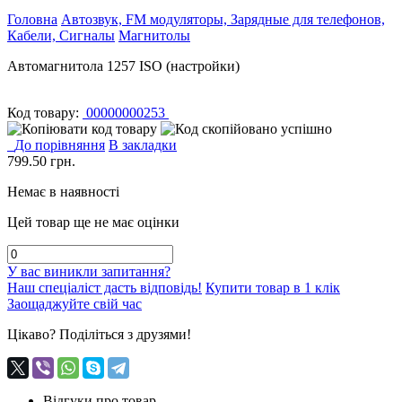
Головна
Автозвук, FM модуляторы, Зарядные для телефонов,
Кабели, Сигналы
Магнитолы
Автомагнитола 1257 ISO (настройки)
Код товару:
00000000253
До порівняння
В закладки
799.50
грн.
Немає в наявності
Цей товар ще не має оцінки
У вас виникли запитання?
Наш спеціаліст дасть відповідь!
Купити товар в 1 клік
Заощаджуйте свій час
Цікаво? Поділіться з друзями!
Відгуки про товар