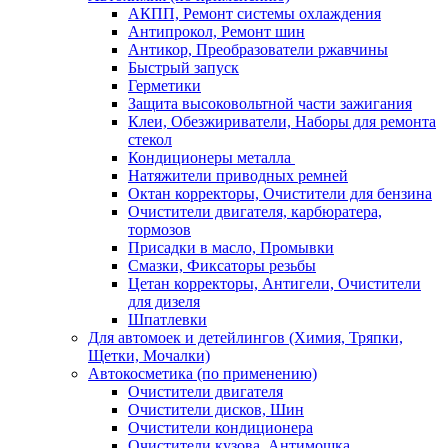
АКПП, Ремонт системы охлаждения
Антипрокол, Ремонт шин
Антикор, Преобразователи ржавчины
Быстрый запуск
Герметики
Защита высоковольтной части зажигания
Клеи, Обезжириватели, Наборы для ремонта
стекол
Кондиционеры металла
Натяжители приводных ремней
Октан корректоры, Очистители для бензина
Очистители двигателя, карбюратера,
тормозов
Присадки в масло, Промывки
Смазки, Фиксаторы резьбы
Цетан корректоры, Антигели, Очистители
для дизеля
Шпатлевки
Для автомоек и детейлингов (Химия, Тряпки,
Щетки, Мочалки)
Автокосметика (по применению)
Очистители двигателя
Очистители дисков, Шин
Очистители кондиционера
Очистители кузова, Антимошка