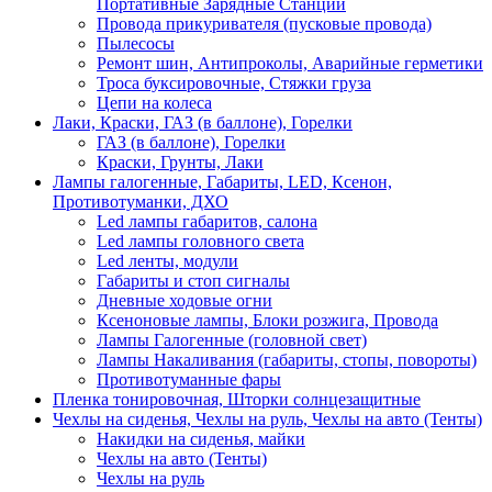
Портативные Зарядные Станции
Провода прикуривателя (пусковые провода)
Пылесосы
Ремонт шин, Антипроколы, Аварийные герметики
Троса буксировочные, Стяжки груза
Цепи на колеса
Лаки, Краски, ГАЗ (в баллоне), Горелки
ГАЗ (в баллоне), Горелки
Краски, Грунты, Лаки
Лампы галогенные, Габариты, LED, Ксенон,
Противотуманки, ДХО
Led лампы габаритов, салона
Led лампы головного света
Led ленты, модули
Габариты и стоп сигналы
Дневные ходовые огни
Ксеноновые лампы, Блоки розжига, Провода
Лампы Галогенные (головной свет)
Лампы Накаливания (габариты, стопы, повороты)
Противотуманные фары
Пленка тонировочная, Шторки солнцезащитные
Чехлы на сиденья, Чехлы на руль, Чехлы на авто (Тенты)
Накидки на сиденья, майки
Чехлы на авто (Тенты)
Чехлы на руль