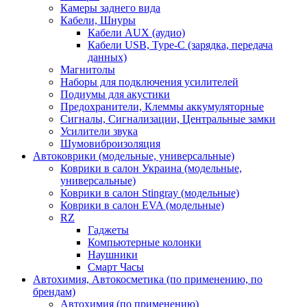
Камеры заднего вида
Кабели, Шнуры
Кабели AUX (аудио)
Кабели USB, Type-C (зарядка, передача
данных)
Магнитолы
Наборы для подключения усилителей
Подиумы для акустики
Предохранители, Клеммы аккумуляторные
Сигналы, Сигнализации, Центральные замки
Усилители звука
Шумовиброизоляция
Автоковрики (модельные, универсальные)
Коврики в салон Украина (модельные,
универсальные)
Коврики в салон Stingray (модельные)
Коврики в салон EVA (модельные)
RZ
Гаджеты
Компьютерные колонки
Наушники
Смарт Часы
Автохимия, Автокосметика (по применению, по
брендам)
Автохимия (по применению)