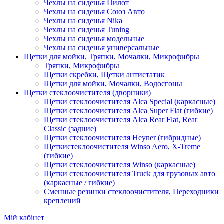
Чехлы на сиденья Пилот
Чехлы на сиденья Союз Авто
Чехлы на сиденья Nika
Чехлы на сиденья Tuning
Чехлы на сиденья модельные
Чехлы на сиденья универсальные
Щетки для мойки, Тряпки, Мочалки, Микрофибры
Тряпки, Микрофибры
Щетки скребки, Щетки антистатик
Щетки для мойки, Мочалки, Водосгоны
Щетки стеклоочистителя (дворники)
Щетки стеклоочистителя Alca Special (каркасные)
Щетки стеклоочистителя Alca Super Flat (гибкие)
Щетки стеклоочистителя Alca Rear Flat, Rear
Classic (задние)
Щетки стеклоочистителя Heyner (гибридные)
Щеткистеклоочистителя Winso Aero, X-Treme
(гибкие)
Щетки стеклоочистителя Winso (каркасные)
Щетки стеклоочистителя Truck для грузовых авто
(каркасные / гибкие)
Сменные резинки стеклоочистителя, Переходники
креплений
Мій кабінет