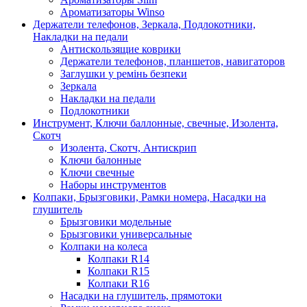
Ароматизаторы Winso
Держатели телефонов, Зеркала, Подлокотники,
Накладки на педали
Антискользящие коврики
Держатели телефонов, планшетов, навигаторов
Заглушки у ремінь безпеки
Зеркала
Накладки на педали
Подлокотники
Инструмент, Ключи баллонные, свечные, Изолента,
Скотч
Изолента, Скотч, Антискрип
Ключи балонные
Ключи свечные
Наборы инструментов
Колпаки, Брызговики, Рамки номера, Насадки на
глушитель
Брызговики модельные
Брызговики универсальные
Колпаки на колеса
Колпаки R14
Колпаки R15
Колпаки R16
Насадки на глушитель, прямотоки