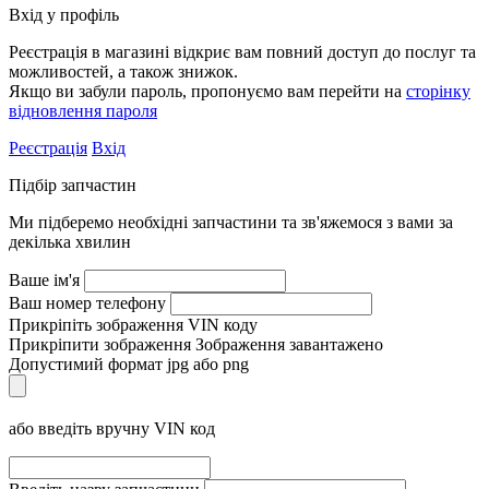
Вхід у профіль
Реєстрація в магазині відкриє вам повний доступ до послуг та
можливостей, а також знижок.
Якщо ви забули пароль, пропонуємо вам перейти на
сторінку
відновлення пароля
Реєстрація
Вхід
Підбір запчастин
Ми підберемо необхідні запчастини та зв'яжемося з вами за
декілька хвилин
Ваше ім'я
Ваш номер телефону
Прикріпіть зображення VIN коду
Прикріпити зображення
Зображення завантажено
Допустимий формат jpg або png
або введіть вручну VIN код