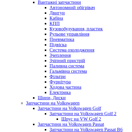
Вантажні запчастини
Автономний обігрівач
Двигун
Кабіна
КПП
Кузовобудування, пластик
Рульове управління
Пневматика
Підвіска
Система охолодження
Зчеплення
Зчіпний пристрій
Паливна система
Гальмівна система
Фільтри
Фурнітура
Ходова частина
Електрика
Шини, Диски
Запчастини на Volkswagen
Запчастини на Volkswagen Golf
Запчастини на Volkswagen Golf 2
Шрус на VW Golf 2
Запчастини на Volkswagen Passat
Запчастини на Volkswagen Passat B6