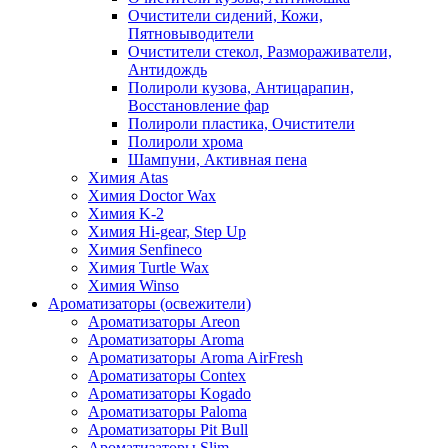
Очистители сидений, Кожи,
Пятновыводители
Очистители стекол, Размораживатели,
Антидождь
Полироли кузова, Антицарапин,
Восстановление фар
Полироли пластика, Очистители
Полироли хрома
Шампуни, Активная пена
Химия Atas
Химия Doctor Wax
Химия K-2
Химия Hi-gear, Step Up
Химия Senfineco
Химия Turtle Wax
Химия Winso
Ароматизаторы (освежители)
Ароматизаторы Areon
Ароматизаторы Aroma
Ароматизаторы Aroma AirFresh
Ароматизаторы Contex
Ароматизаторы Kogado
Ароматизаторы Paloma
Ароматизаторы Pit Bull
Ароматизаторы Slim