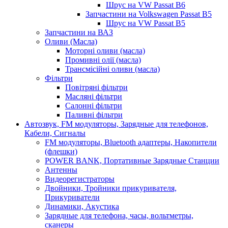
Шрус на VW Passat B6
Запчастини на Volkswagen Passat B5
Шрус на VW Passat B5
Запчастини на ВАЗ
Оливи (Масла)
Моторні оливи (масла)
Промивні олії (масла)
Трансмісійні оливи (масла)
Фільтри
Повітряні фільтри
Масляні фільтри
Салонні фільтри
Паливні фільтри
Автозвук, FM модуляторы, Зарядные для телефонов,
Кабели, Сигналы
FM модуляторы, Bluetooth адаптеры, Накопители
(флешки)
POWER BANK, Портативные Зарядные Станции
Антенны
Видеорегистраторы
Двойники, Тройники прикуривателя,
Прикуриватели
Динамики, Акустика
Зарядные для телефона, часы, вольтметры,
сканеры