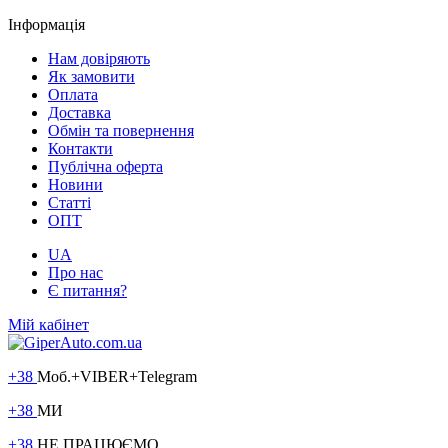
Інформація
Нам довіряють
Як замовити
Оплата
Доставка
Обмін та повернення
Контакти
Публічна оферта
Новини
Статті
ОПТ
UA
Про нас
Є питання?
Мій кабінет
+38
Моб.+VIBER+Telegram
+38
МИ
+38
НЕ ПРАЦЮЄМО