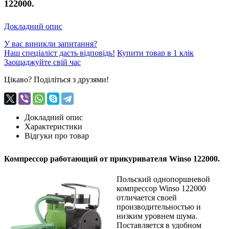
122000.
Докладний опис
У вас виникли запитання?
Наш спеціаліст дасть відповідь!
Купити товар в 1 клік
Заощаджуйте свій час
Цікаво? Поділіться з друзями!
Докладний опис
Характеристики
Відгуки про товар
Компрессор работающий от прикуривателя Winso 122000.
Польский однопоршневой
компрессор Winso 122000
отличается своей
производительностью и
низким уровнем шума.
Поставляется в удобном