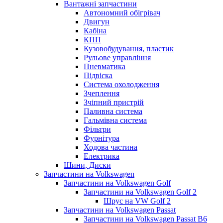
Вантажні запчастини
Автономний обігрівач
Двигун
Кабіна
КПП
Кузовобудування, пластик
Рульове управління
Пневматика
Підвіска
Система охолодження
Зчеплення
Зчіпний пристрій
Паливна система
Гальмівна система
Фільтри
Фурнітура
Ходова частина
Електрика
Шини, Диски
Запчастини на Volkswagen
Запчастини на Volkswagen Golf
Запчастини на Volkswagen Golf 2
Шрус на VW Golf 2
Запчастини на Volkswagen Passat
Запчастини на Volkswagen Passat B6