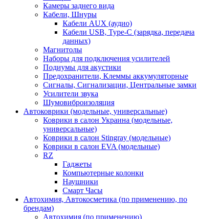
Камеры заднего вида
Кабели, Шнуры
Кабели AUX (аудио)
Кабели USB, Type-C (зарядка, передача
данных)
Магнитолы
Наборы для подключения усилителей
Подиумы для акустики
Предохранители, Клеммы аккумуляторные
Сигналы, Сигнализации, Центральные замки
Усилители звука
Шумовиброизоляция
Автоковрики (модельные, универсальные)
Коврики в салон Украина (модельные,
универсальные)
Коврики в салон Stingray (модельные)
Коврики в салон EVA (модельные)
RZ
Гаджеты
Компьютерные колонки
Наушники
Смарт Часы
Автохимия, Автокосметика (по применению, по
брендам)
Автохимия (по применению)