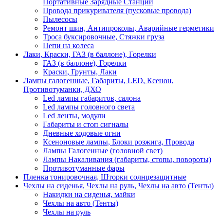
Портативные Зарядные Станции
Провода прикуривателя (пусковые провода)
Пылесосы
Ремонт шин, Антипроколы, Аварийные герметики
Троса буксировочные, Стяжки груза
Цепи на колеса
Лаки, Краски, ГАЗ (в баллоне), Горелки
ГАЗ (в баллоне), Горелки
Краски, Грунты, Лаки
Лампы галогенные, Габариты, LED, Ксенон,
Противотуманки, ДХО
Led лампы габаритов, салона
Led лампы головного света
Led ленты, модули
Габариты и стоп сигналы
Дневные ходовые огни
Ксеноновые лампы, Блоки розжига, Провода
Лампы Галогенные (головной свет)
Лампы Накаливания (габариты, стопы, повороты)
Противотуманные фары
Пленка тонировочная, Шторки солнцезащитные
Чехлы на сиденья, Чехлы на руль, Чехлы на авто (Тенты)
Накидки на сиденья, майки
Чехлы на авто (Тенты)
Чехлы на руль