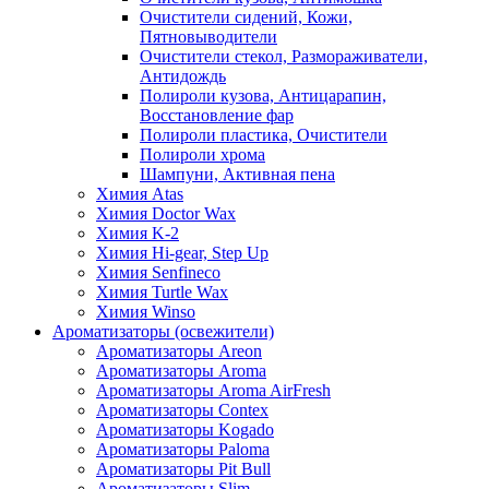
Очистители сидений, Кожи,
Пятновыводители
Очистители стекол, Размораживатели,
Антидождь
Полироли кузова, Антицарапин,
Восстановление фар
Полироли пластика, Очистители
Полироли хрома
Шампуни, Активная пена
Химия Atas
Химия Doctor Wax
Химия K-2
Химия Hi-gear, Step Up
Химия Senfineco
Химия Turtle Wax
Химия Winso
Ароматизаторы (освежители)
Ароматизаторы Areon
Ароматизаторы Aroma
Ароматизаторы Aroma AirFresh
Ароматизаторы Contex
Ароматизаторы Kogado
Ароматизаторы Paloma
Ароматизаторы Pit Bull
Ароматизаторы Slim