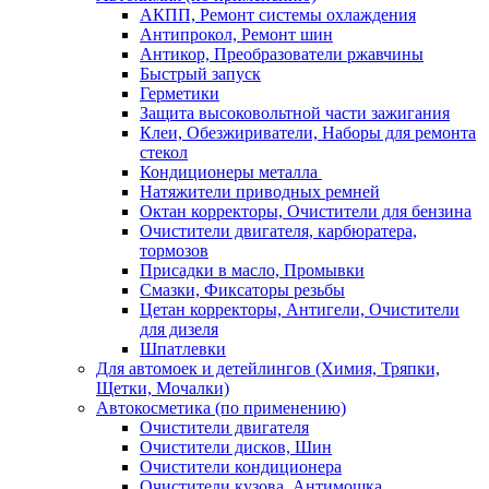
АКПП, Ремонт системы охлаждения
Антипрокол, Ремонт шин
Антикор, Преобразователи ржавчины
Быстрый запуск
Герметики
Защита высоковольтной части зажигания
Клеи, Обезжириватели, Наборы для ремонта
стекол
Кондиционеры металла
Натяжители приводных ремней
Октан корректоры, Очистители для бензина
Очистители двигателя, карбюратера,
тормозов
Присадки в масло, Промывки
Смазки, Фиксаторы резьбы
Цетан корректоры, Антигели, Очистители
для дизеля
Шпатлевки
Для автомоек и детейлингов (Химия, Тряпки,
Щетки, Мочалки)
Автокосметика (по применению)
Очистители двигателя
Очистители дисков, Шин
Очистители кондиционера
Очистители кузова, Антимошка