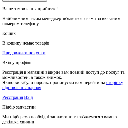
Ваше замовлення
прийняте!
Найближчим часом менеджер зв'яжеться з вами за вказаним
номером телефону
Кошик
В кошику немає товарів
Продовжити покупки
Вхід у профіль
Реєстрація в магазині відкриє вам повний доступ до послуг та
можливостей, а також знижок.
Якщо ви забули пароль, пропонуємо вам перейти на
сторінку
відновлення пароля
Реєстрація
Вхід
Підбір запчастин
Ми підберемо необхідні запчастини та зв'яжемося з вами за
декілька хвилин