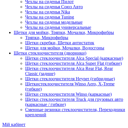
Чехлы на сиденья Пилот
Чехлы на сиденья Союз Авто
Чехлы на сиденья Nika
Чехлы на сиденья Tuning
Чехлы на сиденья модельные
Чехлы на сиденья универсальные
Щетки для мойки, Тряпки, Мочалки, Микрофибры
Тряпки, Микрофибры
Щетки скребки, Щетки антистатик
Щетки для мойки, Мочалки, Водосгоны
Щетки стеклоочистителя (дворники)
Щетки стеклоочистителя Alca Special (каркасные)
Щетки стеклоочистителя Alca Super Flat (гибкие)
Щетки стеклоочистителя Alca Rear Flat, Rear
Classic (задние)
Щетки стеклоочистителя Heyner (гибридные)
Щеткистеклоочистителя Winso Aero, X-Treme
(гибкие)
Щетки стеклоочистителя Winso (каркасные)
Щетки стеклоочистителя Truck для грузовых авто
(каркасные / гибкие)
Сменные резинки стеклоочистителя, Переходники
креплений
Мій кабінет