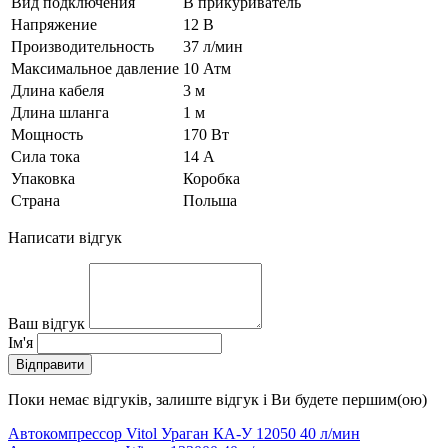
Вид подключения
В прикуриватель
Напряжение
12 В
Производительность
37 л/мин
Максимальное давление
10 Атм
Длина кабеля
3 м
Длина шланга
1 м
Мощность
170 Вт
Сила тока
14 А
Упаковка
Коробка
Страна
Польша
Написати відгук
Ваш відгук
Ім'я
Відправити
Поки немає відгуків, залиште відгук і Ви будете першим(ою)
Автокомпрессор Vitol Ураган КА-У 12050 40 л/мин