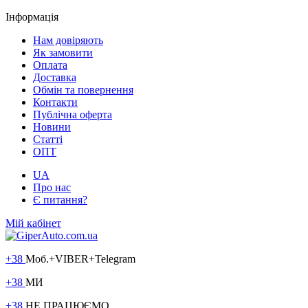
Інформація
Нам довіряють
Як замовити
Оплата
Доставка
Обмін та повернення
Контакти
Публічна оферта
Новини
Статті
ОПТ
UA
Про нас
Є питання?
Мій кабінет
+38
Моб.+VIBER+Telegram
+38
МИ
+38
НЕ ПРАЦЮЄМО