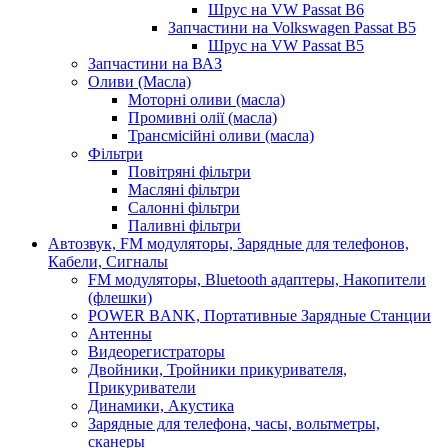
Шрус на VW Passat B6
Запчастини на Volkswagen Passat B5
Шрус на VW Passat B5
Запчастини на ВАЗ
Оливи (Масла)
Моторні оливи (масла)
Промивні олії (масла)
Трансмісійні оливи (масла)
Фільтри
Повітряні фільтри
Масляні фільтри
Салонні фільтри
Паливні фільтри
Автозвук, FM модуляторы, Зарядные для телефонов,
Кабели, Сигналы
FM модуляторы, Bluetooth адаптеры, Накопители
(флешки)
POWER BANK, Портативные Зарядные Станции
Антенны
Видеорегистраторы
Двойники, Тройники прикуривателя,
Прикуриватели
Динамики, Акустика
Зарядные для телефона, часы, вольтметры,
сканеры