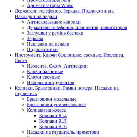
Ароматизаторы Winso
Держатели телефонов, Зеркала, Подлокотники,
Накладки на педали
Антискользящие коврики
Держатели телефонов, планшетов, навигаторов
Заглушки у ремінь безпеки
Зеркала
Накладки на педали
Подлокотники
Инструмент, Ключи баллонные, свечные, Изолента,
Скотч
Изолента, Скотч, Антискрип
Ключи балонные
Ключи свечные
Наборы инструментов
Колпаки, Брызговики, Рамки номера, Насадки на
глушитель
Брызговики модельные
Брызговики универсальные
Колпаки на колеса
Колпаки R14
Колпаки R15
Колпаки R16
Насадки на глушитель, прямотоки