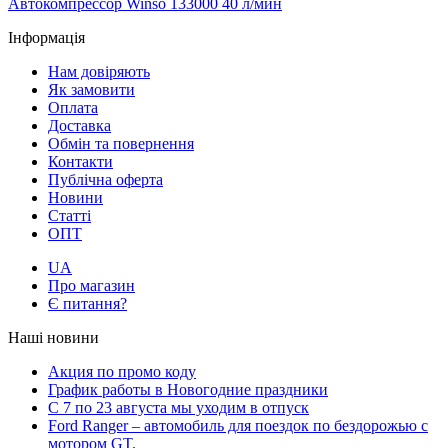
Автокомпрессор Winso 133000 40 л/мин
Інформація
Нам довіряють
Як замовити
Оплата
Доставка
Обмін та повернення
Контакти
Публічна оферта
Новини
Статті
ОПТ
UA
Про магазин
Є питання?
Наші новини
Акция по промо коду
График работы в Новогодние праздники
С 7 по 23 августа мы уходим в отпуск
Ford Ranger – автомобиль для поездок по бездорожью с
мотором GT.