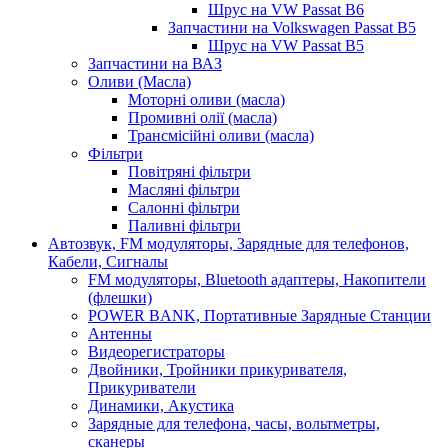
Шрус на VW Passat B6
Запчастини на Volkswagen Passat B5
Шрус на VW Passat B5
Запчастини на ВАЗ
Оливи (Масла)
Моторні оливи (масла)
Промивні олії (масла)
Трансмісійні оливи (масла)
Фільтри
Повітряні фільтри
Масляні фільтри
Салонні фільтри
Паливні фільтри
Автозвук, FM модуляторы, Зарядные для телефонов,
Кабели, Сигналы
FM модуляторы, Bluetooth адаптеры, Накопители
(флешки)
POWER BANK, Портативные Зарядные Станции
Антенны
Видеорегистраторы
Двойники, Тройники прикуривателя,
Прикуриватели
Динамики, Акустика
Зарядные для телефона, часы, вольтметры,
сканеры