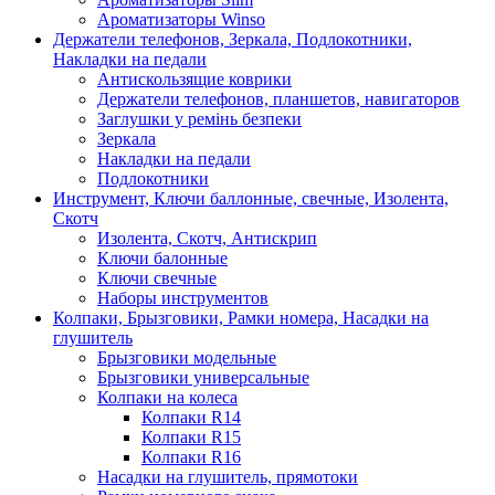
Ароматизаторы Winso
Держатели телефонов, Зеркала, Подлокотники,
Накладки на педали
Антискользящие коврики
Держатели телефонов, планшетов, навигаторов
Заглушки у ремінь безпеки
Зеркала
Накладки на педали
Подлокотники
Инструмент, Ключи баллонные, свечные, Изолента,
Скотч
Изолента, Скотч, Антискрип
Ключи балонные
Ключи свечные
Наборы инструментов
Колпаки, Брызговики, Рамки номера, Насадки на
глушитель
Брызговики модельные
Брызговики универсальные
Колпаки на колеса
Колпаки R14
Колпаки R15
Колпаки R16
Насадки на глушитель, прямотоки