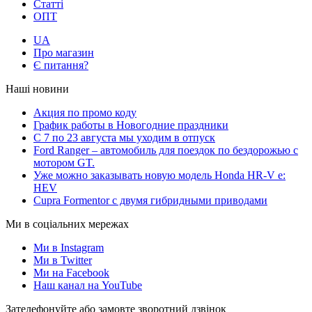
Статті
ОПТ
UA
Про магазин
Є питання?
Наші новини
Акция по промо коду
График работы в Новогодние праздники
С 7 по 23 августа мы уходим в отпуск
Ford Ranger – автомобиль для поездок по бездорожью с
мотором GT.
Уже можно заказывать новую модель Honda HR-V e:
HEV
Cupra Formentor с двумя гибридными приводами
Ми в соціальних мережах
Ми в Instagram
Ми в Twitter
Ми на Facebook
Наш канал на YouTube
Зателефонуйте або замовте зворотний дзвінок