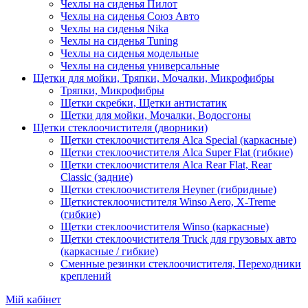
Чехлы на сиденья Пилот
Чехлы на сиденья Союз Авто
Чехлы на сиденья Nika
Чехлы на сиденья Tuning
Чехлы на сиденья модельные
Чехлы на сиденья универсальные
Щетки для мойки, Тряпки, Мочалки, Микрофибры
Тряпки, Микрофибры
Щетки скребки, Щетки антистатик
Щетки для мойки, Мочалки, Водосгоны
Щетки стеклоочистителя (дворники)
Щетки стеклоочистителя Alca Special (каркасные)
Щетки стеклоочистителя Alca Super Flat (гибкие)
Щетки стеклоочистителя Alca Rear Flat, Rear
Classic (задние)
Щетки стеклоочистителя Heyner (гибридные)
Щеткистеклоочистителя Winso Aero, X-Treme
(гибкие)
Щетки стеклоочистителя Winso (каркасные)
Щетки стеклоочистителя Truck для грузовых авто
(каркасные / гибкие)
Сменные резинки стеклоочистителя, Переходники
креплений
Мій кабінет