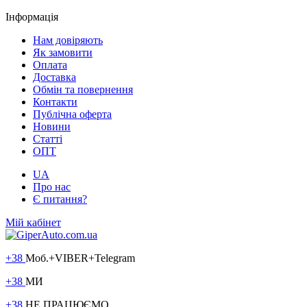
Інформація
Нам довіряють
Як замовити
Оплата
Доставка
Обмін та повернення
Контакти
Публічна оферта
Новини
Статті
ОПТ
UA
Про нас
Є питання?
Мій кабінет
+38
Моб.+VIBER+Telegram
+38
МИ
+38
НЕ ПРАЦЮЄМО