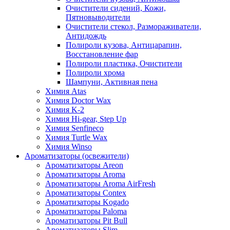
Очистители сидений, Кожи,
Пятновыводители
Очистители стекол, Размораживатели,
Антидождь
Полироли кузова, Антицарапин,
Восстановление фар
Полироли пластика, Очистители
Полироли хрома
Шампуни, Активная пена
Химия Atas
Химия Doctor Wax
Химия K-2
Химия Hi-gear, Step Up
Химия Senfineco
Химия Turtle Wax
Химия Winso
Ароматизаторы (освежители)
Ароматизаторы Areon
Ароматизаторы Aroma
Ароматизаторы Aroma AirFresh
Ароматизаторы Contex
Ароматизаторы Kogado
Ароматизаторы Paloma
Ароматизаторы Pit Bull
Ароматизаторы Slim