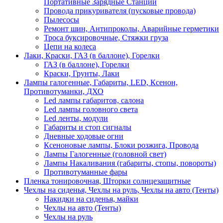
Портативные Зарядные Станции
Провода прикуривателя (пусковые провода)
Пылесосы
Ремонт шин, Антипроколы, Аварийные герметики
Троса буксировочные, Стяжки груза
Цепи на колеса
Лаки, Краски, ГАЗ (в баллоне), Горелки
ГАЗ (в баллоне), Горелки
Краски, Грунты, Лаки
Лампы галогенные, Габариты, LED, Ксенон,
Противотуманки, ДХО
Led лампы габаритов, салона
Led лампы головного света
Led ленты, модули
Габариты и стоп сигналы
Дневные ходовые огни
Ксеноновые лампы, Блоки розжига, Провода
Лампы Галогенные (головной свет)
Лампы Накаливания (габариты, стопы, повороты)
Противотуманные фары
Пленка тонировочная, Шторки солнцезащитные
Чехлы на сиденья, Чехлы на руль, Чехлы на авто (Тенты)
Накидки на сиденья, майки
Чехлы на авто (Тенты)
Чехлы на руль