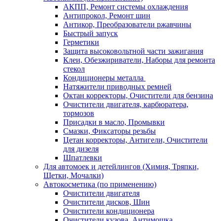
АКПП, Ремонт системы охлаждения
Антипрокол, Ремонт шин
Антикор, Преобразователи ржавчины
Быстрый запуск
Герметики
Защита высоковольтной части зажигания
Клеи, Обезжириватели, Наборы для ремонта
стекол
Кондиционеры металла
Натяжители приводных ремней
Октан корректоры, Очистители для бензина
Очистители двигателя, карбюратера,
тормозов
Присадки в масло, Промывки
Смазки, Фиксаторы резьбы
Цетан корректоры, Антигели, Очистители
для дизеля
Шпатлевки
Для автомоек и детейлингов (Химия, Тряпки,
Щетки, Мочалки)
Автокосметика (по применению)
Очистители двигателя
Очистители дисков, Шин
Очистители кондиционера
Очистители кузова, Антимошка