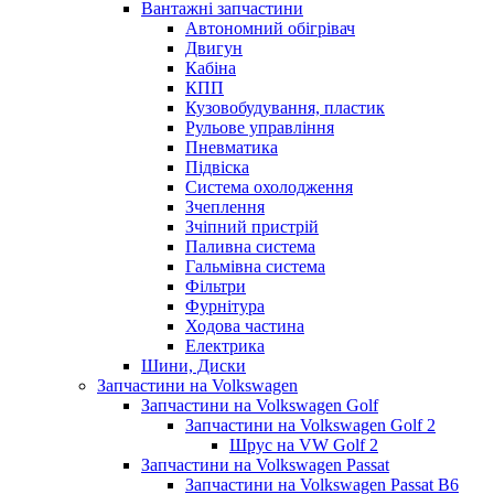
Вантажні запчастини
Автономний обігрівач
Двигун
Кабіна
КПП
Кузовобудування, пластик
Рульове управління
Пневматика
Підвіска
Система охолодження
Зчеплення
Зчіпний пристрій
Паливна система
Гальмівна система
Фільтри
Фурнітура
Ходова частина
Електрика
Шини, Диски
Запчастини на Volkswagen
Запчастини на Volkswagen Golf
Запчастини на Volkswagen Golf 2
Шрус на VW Golf 2
Запчастини на Volkswagen Passat
Запчастини на Volkswagen Passat B6