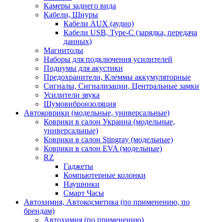
Камеры заднего вида
Кабели, Шнуры
Кабели AUX (аудио)
Кабели USB, Type-C (зарядка, передача
данных)
Магнитолы
Наборы для подключения усилителей
Подиумы для акустики
Предохранители, Клеммы аккумуляторные
Сигналы, Сигнализации, Центральные замки
Усилители звука
Шумовиброизоляция
Автоковрики (модельные, универсальные)
Коврики в салон Украина (модельные,
универсальные)
Коврики в салон Stingray (модельные)
Коврики в салон EVA (модельные)
RZ
Гаджеты
Компьютерные колонки
Наушники
Смарт Часы
Автохимия, Автокосметика (по применению, по
брендам)
Автохимия (по применению)