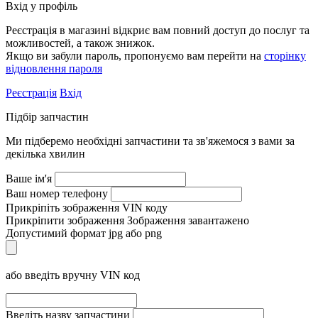
Вхід у профіль
Реєстрація в магазині відкриє вам повний доступ до послуг та
можливостей, а також знижок.
Якщо ви забули пароль, пропонуємо вам перейти на
сторінку
відновлення пароля
Реєстрація
Вхід
Підбір запчастин
Ми підберемо необхідні запчастини та зв'яжемося з вами за
декілька хвилин
Ваше ім'я
Ваш номер телефону
Прикріпіть зображення VIN коду
Прикріпити зображення
Зображення завантажено
Допустимий формат jpg або png
або введіть вручну VIN код
Введіть назву запчастини