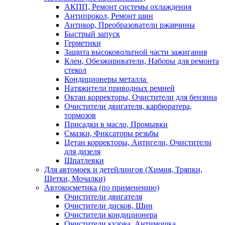
АКПП, Ремонт системы охлаждения
Антипрокол, Ремонт шин
Антикор, Преобразователи ржавчины
Быстрый запуск
Герметики
Защита высоковольтной части зажигания
Клеи, Обезжириватели, Наборы для ремонта
стекол
Кондиционеры металла
Натяжители приводных ремней
Октан корректоры, Очистители для бензина
Очистители двигателя, карбюратера,
тормозов
Присадки в масло, Промывки
Смазки, Фиксаторы резьбы
Цетан корректоры, Антигели, Очистители
для дизеля
Шпатлевки
Для автомоек и детейлингов (Химия, Тряпки,
Щетки, Мочалки)
Автокосметика (по применению)
Очистители двигателя
Очистители дисков, Шин
Очистители кондиционера
Очистители кузова, Антимошка