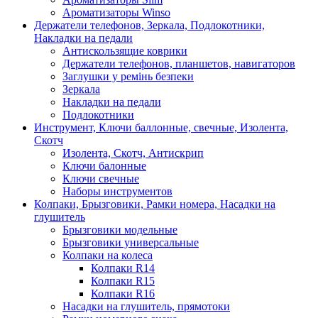
Ароматизаторы Winso
Держатели телефонов, Зеркала, Подлокотники,
Накладки на педали
Антискользящие коврики
Держатели телефонов, планшетов, навигаторов
Заглушки у ремінь безпеки
Зеркала
Накладки на педали
Подлокотники
Инструмент, Ключи баллонные, свечные, Изолента,
Скотч
Изолента, Скотч, Антискрип
Ключи балонные
Ключи свечные
Наборы инструментов
Колпаки, Брызговики, Рамки номера, Насадки на
глушитель
Брызговики модельные
Брызговики универсальные
Колпаки на колеса
Колпаки R14
Колпаки R15
Колпаки R16
Насадки на глушитель, прямотоки