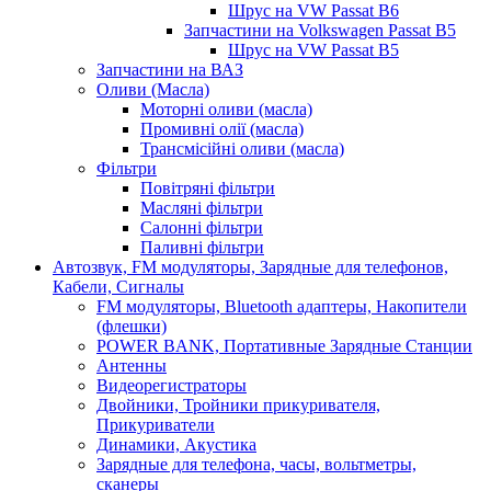
Шрус на VW Passat B6
Запчастини на Volkswagen Passat B5
Шрус на VW Passat B5
Запчастини на ВАЗ
Оливи (Масла)
Моторні оливи (масла)
Промивні олії (масла)
Трансмісійні оливи (масла)
Фільтри
Повітряні фільтри
Масляні фільтри
Салонні фільтри
Паливні фільтри
Автозвук, FM модуляторы, Зарядные для телефонов,
Кабели, Сигналы
FM модуляторы, Bluetooth адаптеры, Накопители
(флешки)
POWER BANK, Портативные Зарядные Станции
Антенны
Видеорегистраторы
Двойники, Тройники прикуривателя,
Прикуриватели
Динамики, Акустика
Зарядные для телефона, часы, вольтметры,
сканеры