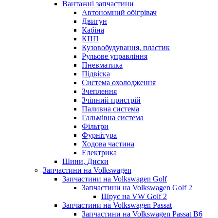
Вантажні запчастини
Автономний обігрівач
Двигун
Кабіна
КПП
Кузовобудування, пластик
Рульове управління
Пневматика
Підвіска
Система охолодження
Зчеплення
Зчіпний пристрій
Паливна система
Гальмівна система
Фільтри
Фурнітура
Ходова частина
Електрика
Шини, Диски
Запчастини на Volkswagen
Запчастини на Volkswagen Golf
Запчастини на Volkswagen Golf 2
Шрус на VW Golf 2
Запчастини на Volkswagen Passat
Запчастини на Volkswagen Passat B6