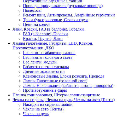
Портативные Зарядные Станции
Провода прикуривателя (пусковые провода)
Пылесосы
Ремонт шин, Антипроколы, Аварийные герметики
Троса буксировочные, Стяжки груза
Цепи на колеса
Лаки, Краски, ГАЗ (в баллоне), Горелки
ГАЗ (в баллоне), Горелки
Краски, Грунты, Лаки
Лампы галогенные, Габариты, LED, Ксенон,
Противотуманки, ДХО
Led лампы габаритов, салона
Led лампы головного света
Led ленты, модули
Габариты и стоп сигналы
Дневные ходовые огни
Ксеноновые лампы, Блоки розжига, Провода
Лампы Галогенные (головной свет)
Лампы Накаливания (габариты, стопы, повороты)
Противотуманные фары
Пленка тонировочная, Шторки солнцезащитные
Чехлы на сиденья, Чехлы на руль, Чехлы на авто (Тенты)
Накидки на сиденья, майки
Чехлы на авто (Тенты)
Чехлы на руль