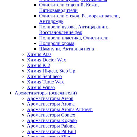
Очистители сидений, Кожи,
Пятновыводители
Очистители стекол, Размораживатели,
Антидождь
Полироли кузова, Антицарапин,
Восстановление фар
Полироли пластика, Очистители
Полироли хрома
Шампуни, Активная пена
Химия Atas
Химия Doctor Wax
Химия K-2
Химия Hi-gear, Step Up
Химия Senfineco
Химия Turtle Wax
Химия Winso
Ароматизаторы (освежители)
Ароматизаторы Areon
Ароматизаторы Aroma
Ароматизаторы Aroma AirFresh
Ароматизаторы Contex
Ароматизаторы Kogado
Ароматизаторы Paloma
Ароматизаторы Pit Bull
Ароматизаторы Slim