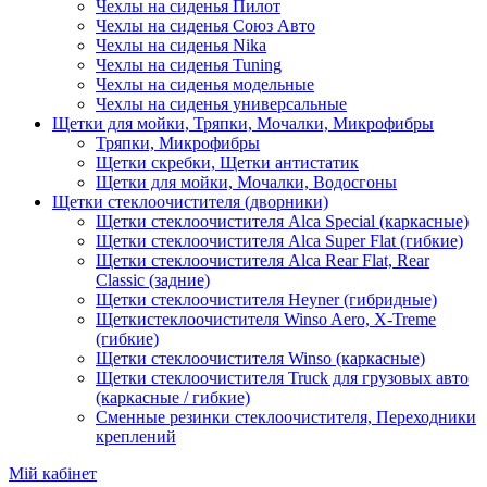
Чехлы на сиденья Пилот
Чехлы на сиденья Союз Авто
Чехлы на сиденья Nika
Чехлы на сиденья Tuning
Чехлы на сиденья модельные
Чехлы на сиденья универсальные
Щетки для мойки, Тряпки, Мочалки, Микрофибры
Тряпки, Микрофибры
Щетки скребки, Щетки антистатик
Щетки для мойки, Мочалки, Водосгоны
Щетки стеклоочистителя (дворники)
Щетки стеклоочистителя Alca Special (каркасные)
Щетки стеклоочистителя Alca Super Flat (гибкие)
Щетки стеклоочистителя Alca Rear Flat, Rear
Classic (задние)
Щетки стеклоочистителя Heyner (гибридные)
Щеткистеклоочистителя Winso Aero, X-Treme
(гибкие)
Щетки стеклоочистителя Winso (каркасные)
Щетки стеклоочистителя Truck для грузовых авто
(каркасные / гибкие)
Сменные резинки стеклоочистителя, Переходники
креплений
Мій кабінет