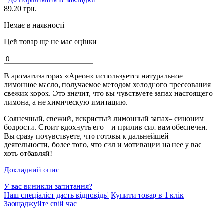
89.20
грн.
Немає в наявності
Цей товар ще не має оцінки
В ароматизаторах «Ареон» используется натуральное
лимонное масло, получаемое методом холодного прессования
свежих корок. Это значит, что вы чувствуете запах настоящего
лимона, а не химическую имитацию.
Солнечный, свежий, искристый лимонный запах– синоним
бодрости. Стоит вдохнуть его – и прилив сил вам обеспечен.
Вы сразу почувствуете, что готовы к дальнейшей
деятельности, более того, что сил и мотивации на нее у вас
хоть отбавляй!
Докладний опис
У вас виникли запитання?
Наш спеціаліст дасть відповідь!
Купити товар в 1 клік
Заощаджуйте свій час