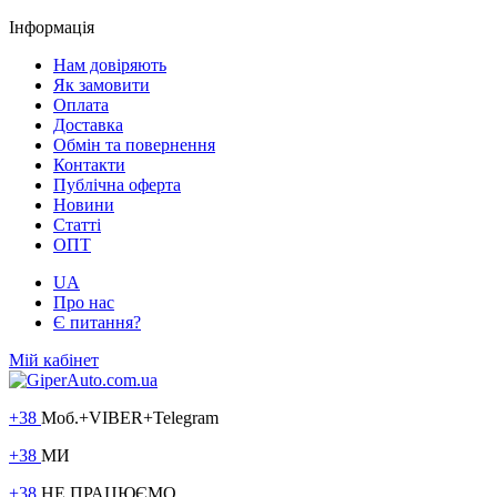
Інформація
Нам довіряють
Як замовити
Оплата
Доставка
Обмін та повернення
Контакти
Публічна оферта
Новини
Статті
ОПТ
UA
Про нас
Є питання?
Мій кабінет
+38
Моб.+VIBER+Telegram
+38
МИ
+38
НЕ ПРАЦЮЄМО