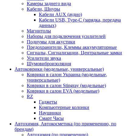
Камеры заднего вида
Кабели, Шнуры
Кабели AUX (аудио)
Кабели USB, Type-C (зарядка, передача
данных)
Магнитолы
Наборы для подключения усилителей
Подиумы для акустики
Предохранители, Клеммы аккумуляторные
Сигналы, Сигнализации, Центральные замки
Усилители звука
Шумовиброизоляция
Автоковрики (модельные, универсальные)
Коврики в салон Украина (модельные,
универсальные)
Коврики в салон Stingray (модельные)
Коврики в салон EVA (модельные)
RZ
Гаджеты
Компьютерные колонки
Наушники
Смарт Часы
Автохимия, Автокосметика (по применению, по
брендам)
Автохимия (по применению)